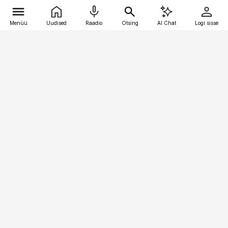
Menüü
Uudised
Raadio
Otsing
AI Chat
Logi sisse
Vana-Lõuna 39/1, 19094 Tallinn
(+372) 667 0111
toostusuudised@toostusuudised.ee
Telli
Reklaam
Firmast
Sisu kasutamisõigused
Ajakirjaniku
eetikakoodeks
Üldtingimused
Privaatsustingimused
Küpsiste poliitika
KKK
Eesti Meediaettevõtete
Eelistuste haldamine