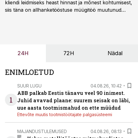
kliendi leidmiseks heast hinnast ja mõnest kohtumisest,
siis täna on allhanketööstuse müügitöö muutunud
märksa pikemaks ja süsteemsemaks. Konkurents on
kasvanud, kliendid kaaluvad otsuseid põhjalikumalt
ning partnerit ei valita enam ainult tootmisvõimekuse
või hinnakirja järgi.
24H
72H
Nädal
ENIMLOETUD
SUUR LUGU
04.08.26, 10:42
ABB palkab Eestis tänavu veel 90 inimest.
1
Juhid avavad plaane: suurem seisak on läbi,
uue aasta tootmismahud on ette müüdud
Ettevõte muutis tootmistöötajate palgasüsteemi
MAJANDUSTULEMUSED
04.08.26, 08:13