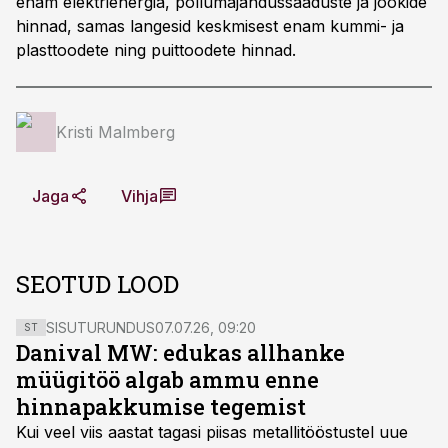
enam elektrienergia, põllumajandussaaduste ja jookide
hinnad, samas langesid keskmisest enam kummi- ja
plasttoodete ning puittoodete hinnad.
Kristi Malmberg
Jaga
Vihja
SEOTUD LOOD
SISUTURUNDUS
07.07.26, 09:20
ST
Danival MW: edukas allhanke
müügitöö algab ammu enne
hinnapakkumise tegemist
Kui veel viis aastat tagasi piisas metallitööstustel uue