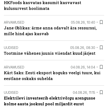
HKFoods kasvatas kasumit kasvavast
kulusurvest hoolimata
ARVAMUSED
05.08.26, 10:40
Jane Oblikas: ärme anna odavalt ära ressurssi,
mille hind ajas kasvab
UUDISED
05.08.26, 08:30
Tootmine vähenes juunis viiendat kuud järjest
ARVAMUSED
04.08.26, 14:04
Kärt Saks: Eesti eksport koguks veelgi tuure, kui
eestlane oskaks suhelda
UUDISED
04.08.26, 11:15
Elektrilevi investeerib elektrivõrgu arengusse
kolme aasta jooksul pool miljardit eurot