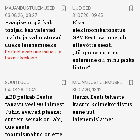
MAJANDUSTULEMUSED
UUDISED
03.08.26, 08:27
31.07.26, 09:45
Haagiseturg ärkab:
Elva
tootjad kasvatavad
elektroonikatööstus
mahtu ja valmistuvad
GPV Eesti sai uue juhi
uueks laienemiseks
ettevõtte seest.
Bestnet avab uue müügi- ja
„Järgmise sammu
tootmiskeskuse
astumine oli minu jaoks
lihtne“
SUUR LUGU
MAJANDUSTULEMUSED
04.08.26, 10:42
30.07.26, 13:12
ABB palkab Eestis
Hanza Eesti tehaste
tänavu veel 90 inimest.
kasum kolmekordistus
Juhid avavad plaane:
enne uut
suurem seisak on läbi,
laienemislainet
uue aasta
tootmismahud on ette