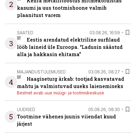
Kehra metallitööstus mitmekordistas
2
kasumi ja uus tootmishoone valmib
plaanitust varem
SAATED
03.08.26, 16:59
Eestis arendatud elektriline surfilaud
3
lööb laineid üle Euroopa. “Ladusin säästud
alla ja hakkasin ehitama”
MAJANDUSTULEMUSED
03.08.26, 08:27
Haagiseturg ärkab: tootjad kasvatavad
4
mahtu ja valmistuvad uueks laienemiseks
Bestnet avab uue müügi- ja tootmiskeskuse
UUDISED
05.08.26, 08:30
5
Tootmine vähenes juunis viiendat kuud
järjest