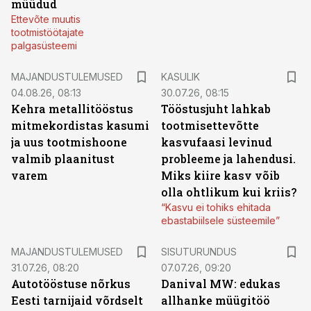
müüdud
Ettevõte muutis
tootmistöötajate
palgasüsteemi
MAJANDUSTULEMUSED
KASULIK
04.08.26, 08:13
30.07.26, 08:15
Kehra metallitööstus
Tööstusjuht lahkab
mitmekordistas kasumi
tootmisettevõtte
ja uus tootmishoone
kasvufaasi levinud
valmib plaanitust
probleeme ja lahendusi.
varem
Miks kiire kasv võib
olla ohtlikum kui kriis?
“Kasvu ei tohiks ehitada
ebastabiilsele süsteemile”
ST
MAJANDUSTULEMUSED
SISUTURUNDUS
31.07.26, 08:20
07.07.26, 09:20
Autotööstuse nõrkus
Danival MW: edukas
Eesti tarnijaid võrdselt
allhanke müügitöö