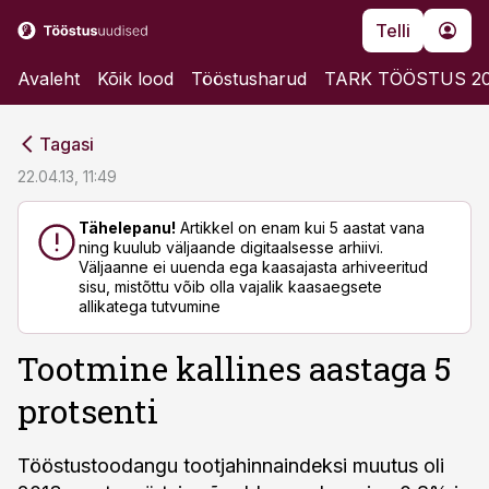
Telli
Avaleht
Kõik lood
Tööstusharud
TARK TÖÖSTUS 2
cebook
cebook
Tagasi
Twitter)
Twitter)
22.04.13, 11:49
kedIn
kedIn
Tähelepanu!
Artikkel on enam kui 5 aastat vana
ning kuulub väljaande digitaalsesse arhiivi.
ail
ail
Väljaanne ei uuenda ega kaasajasta arhiveeritud
sisu, mistõttu võib olla vajalik kaasaegsete
k
k
allikatega tutvumine
Tootmine kallines aastaga 5
protsenti
Tööstustoodangu tootjahinnaindeksi muutus oli