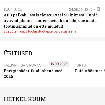
SUUR LUGU
04.08.26, 10:42
ABB palkab Eestis tänavu veel 90 inimest. Juhid
avavad plaane: suurem seisak on läbi, uue aasta
tootmismahud on ette müüdud
Ettevõte muutis tootmistöötajate palgasüsteemi
ÜRITUSED
16.09.2026
TALLINN - IDA-VIRUMAA
TARTU
Energiasäästlikud lahendused
Puidutööstuse 
2026
HETKEL KUUM