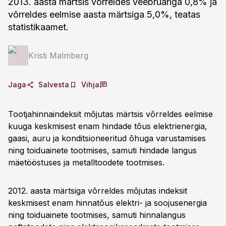
2013. aasta märtsis võrreldes veebruariga 0,8% ja
võrreldes eelmise aasta märtsiga 5,0%, teatas
statistikaamet.
Kristi Malmberg
Jaga
Salvesta
Vihja
Tootjahinnaindeksit mõjutas märtsis võrreldes eelmise
kuuga keskmisest enam hindade tõus elektrienergia,
gaasi, auru ja konditsioneeritud õhuga varustamises
ning toiduainete tootmises, samuti hindade langus
mäetööstuses ja metalltoodete tootmises.
2012. aasta märtsiga võrreldes mõjutas indeksit
keskmisest enam hinnatõus elektri- ja soojusenergia
ning toiduainete tootmises, samuti hinnalangus