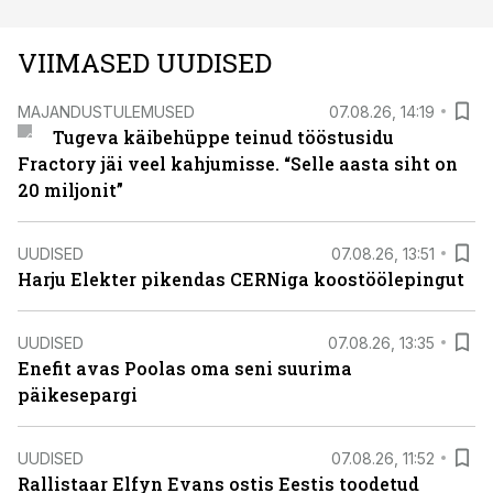
VIIMASED UUDISED
MAJANDUSTULEMUSED
07.08.26, 14:19
Tugeva käibehüppe teinud tööstusidu
Fractory jäi veel kahjumisse. “Selle aasta siht on
20 miljonit”
UUDISED
07.08.26, 13:51
Harju Elekter pikendas CERNiga koostöölepingut
UUDISED
07.08.26, 13:35
Enefit avas Poolas oma seni suurima
päikesepargi
UUDISED
07.08.26, 11:52
Rallistaar Elfyn Evans ostis Eestis toodetud