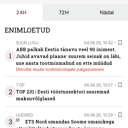
24H
72H
Nädal
ENIMLOETUD
SUUR LUGU
04.08.26, 10:42
ABB palkab Eestis tänavu veel 90 inimest.
1
Juhid avavad plaane: suurem seisak on läbi,
uue aasta tootmismahud on ette müüdud
Ettevõte muutis tootmistöötajate palgasüsteemi
TOP
06.08.26, 13:07
2
TOP 231 | Eesti tööstussektori suuremad
maksuvõlglased
UUDISED
06.08.26, 10:29
3
ETS Nord omandas Soome omanikega