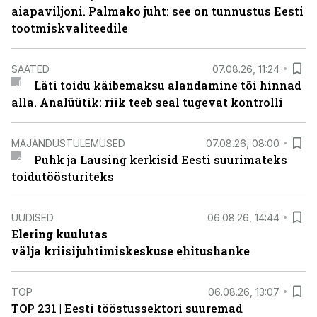
aiapaviljoni. Palmako juht: see on tunnustus Eesti
tootmiskvaliteedile
SAATED
07.08.26, 11:24
Läti toidu käibemaksu alandamine tõi hinnad
alla. Analüütik: riik teeb seal tugevat kontrolli
MAJANDUSTULEMUSED
07.08.26, 08:00
Puhk ja Lausing kerkisid Eesti suurimateks
toidutöösturiteks
UUDISED
06.08.26, 14:44
Elering kuulutas
välja kriisijuhtimiskeskuse ehitushanke
TOP
06.08.26, 13:07
TOP 231 | Eesti tööstussektori suuremad