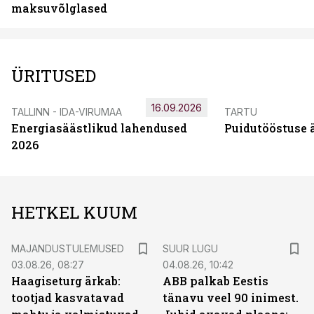
maksuvõlglased
ÜRITUSED
16.09.2026
TALLINN - IDA-VIRUMAA
TARTU
Energiasäästlikud lahendused
Puidutööstuse 
2026
HETKEL KUUM
MAJANDUSTULEMUSED
SUUR LUGU
03.08.26, 08:27
04.08.26, 10:42
Haagiseturg ärkab:
ABB palkab Eestis
tootjad kasvatavad
tänavu veel 90 inimest.