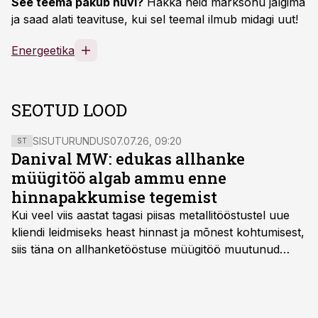
See teema pakub huvi?
Hakka neid märksõnu jälgima
ja saad alati teavituse, kui sel teemal ilmub midagi uut!
Energeetika
SEOTUD LOOD
SISUTURUNDUS
07.07.26, 09:20
ST
Danival MW: edukas allhanke
müügitöö algab ammu enne
hinnapakkumise tegemist
Kui veel viis aastat tagasi piisas metallitööstustel uue
kliendi leidmiseks heast hinnast ja mõnest kohtumisest,
siis täna on allhanketööstuse müügitöö muutunud
märksa pikemaks ja süsteemsemaks. Konkurents on
kasvanud, kliendid kaaluvad otsuseid põhjalikumalt
ning partnerit ei valita enam ainult tootmisvõimekuse
või hinnakirja järgi.