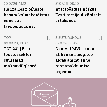
30.07.26, 13:12
31.07.26, 08:20
Hanza Eesti tehaste
Autotööstuse nõrkus
kasum kolmekordistus
Eesti tarnijaid võrdselt
enne uut
ei tabanud
laienemislainet
ST
TOP
SISUTURUNDUS
06.08.26, 13:07
07.07.26, 09:20
TOP 231 | Eesti
Danival MW: edukas
tööstussektori
allhanke müügitöö
suuremad
algab ammu enne
maksuvõlglased
hinnapakkumise
tegemist