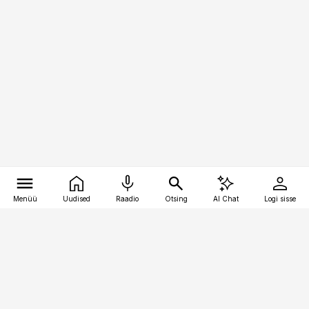
Menüü
Uudised
Raadio
Otsing
AI Chat
Logi sisse
Vana-Lõuna 39/1, 19094 Tallinn
(+372) 667 0111
toostusuudised@toostusuudised.ee