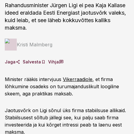
Rahandusminister Jürgen Ligi ei pea Kaja Kallase
ideed eraldada Eesti Energiast jaotusvõrk valeks,
kuid leiab, et see läheb kokkuvõttes kalliks
maksma.
Kristi Malmberg
Jaga
Salvesta
Vihja
Minister rääkis intervjuus
Vikerraadiole
, et firma
lõhkumine osadeks on turumajanduslikult loogiline
skeem, aga praktikas maksab.
Jaotusvõrk on Ligi sõnul üks firma stabiilsuse allikaid.
Stabiilsusest sõltub jällegi see, kui palju saab firma
investeerida ja kui kõrget intressi peab ta laenu eest
maksma.