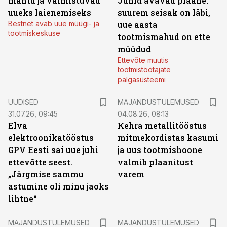
mahtu ja valmistuvad
Juhid avavad plaane:
uueks laienemiseks
suurem seisak on läbi,
Bestnet avab uue müügi- ja
uue aasta
tootmiskeskuse
tootmismahud on ette
müüdud
Ettevõte muutis
tootmistöötajate
palgasüsteemi
UUDISED
MAJANDUSTULEMUSED
31.07.26, 09:45
04.08.26, 08:13
Elva
Kehra metallitööstus
elektroonikatööstus
mitmekordistas kasumi
GPV Eesti sai uue juhi
ja uus tootmishoone
ettevõtte seest.
valmib plaanitust
„Järgmise sammu
varem
astumine oli minu jaoks
lihtne“
MAJANDUSTULEMUSED
MAJANDUSTULEMUSED