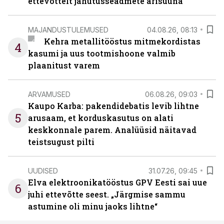
ettevõttelt jahutusseadmete ärisuuna
MAJANDUSTULEMUSED
04.08.26, 08:13
Kehra metallitööstus mitmekordistas
4
kasumi ja uus tootmishoone valmib
plaanitust varem
ARVAMUSED
06.08.26, 09:03
Kaupo Karba: pakendidebatis levib lihtne
5
arusaam, et korduskasutus on alati
keskkonnale parem. Analüüsid näitavad
teistsugust pilti
UUDISED
31.07.26, 09:45
Elva elektroonikatööstus GPV Eesti sai uue
6
juhi ettevõtte seest. „Järgmise sammu
astumine oli minu jaoks lihtne“