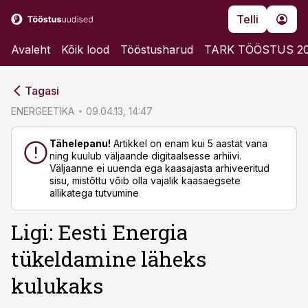
Telli
Avaleht
Kõik lood
Tööstusharud
TARK TÖÖSTUS 2
cebook
cebook
Tagasi
Twitter)
Twitter)
ENERGEETIKA
09.04.13, 14:47
kedIn
kedIn
Tähelepanu!
Artikkel on enam kui 5 aastat vana
ning kuulub väljaande digitaalsesse arhiivi.
ail
ail
Väljaanne ei uuenda ega kaasajasta arhiveeritud
sisu, mistõttu võib olla vajalik kaasaegsete
k
k
allikatega tutvumine
Ligi: Eesti Energia
tükeldamine läheks
kulukaks