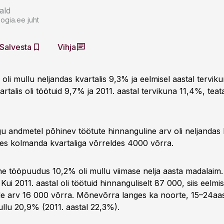
ald
ogia.ee juht
Salvesta
Vihja
li mullu neljandas kvartalis 9,3% ja eelmisel aastal tervik
talis oli töötuid 9,7% ja 2011. aastal tervikuna 11,4%, teat
u andmetel põhinev töötute hinnanguline arv oli neljandas 
s kolmanda kvartaliga võrreldes 4000 võrra.
e tööpuudus 10,2% oli mullu viimase nelja aasta madalaim. 
 Kui 2011. aastal oli töötuid hinnanguliselt 87 000, siis eelmis
 arv 16 000 võrra. Mõnevõrra langes ka noorte, 15–24aas
ullu 20,9% (2011. aastal 22,3%).