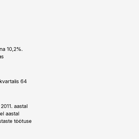
una 10,2%.
as
kvartalis 64
2011. aastal
el aastal
taste töötuse