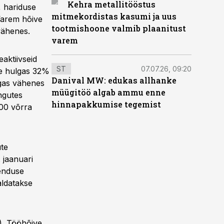
Kehra metallitööstus
, hariduse
mitmekordistas kasumi ja uus
Varem hõive
tootmishoone valmib plaanitust
vähenes.
varem
aktiivseid
ST
07.07.26, 09:20
ste hulgas 32%
Danival MW: edukas allhanke
lgas vähenes
müügitöö algab ammu enne
ingutes
hinnapakkumise tegemist
000 võrra
ute
 jaanuari
oenduse
ldatakse
). Tööhõive