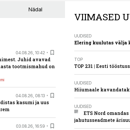
Nädal
VIIMASED U
UUDISED
Elering kuulutas välja
04.08.26, 10:42
inimest. Juhid avavad
TOP
TOP 231 | Eesti tööstu
 aasta tootmismahud on
emi
UUDISED
Hiiumaale kavandatak
04.08.26, 08:13
distas kasumi ja uus
UUDISED
arem
ETS Nord omandas 
jahutusseadmete ärisu
03.08.26, 16:59