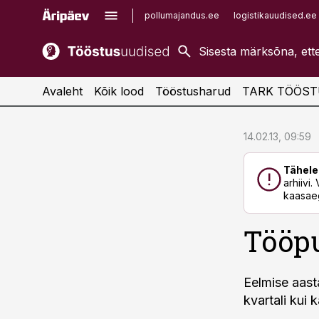
pollumajandus.ee
logistikauudised.ee
kaubandus.ee
imelineajalugu.ee
kinnisvarauudised.ee
imelineteadus.ee
Avaleht
Kõik lood
Tööstusharud
TARK TÖÖST
cebook
cebook
14.02.13, 09:59
Twitter)
Twitter)
Tähele
kedIn
kedIn
arhiivi
kaasaeg
ail
ail
Tööp
k
k
Eelmise aast
kvartali kui