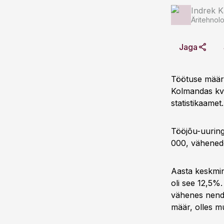
Indrek K
Äritehnolo
Jaga
Töötuse määr o
Kolmandas kvar
statistikaamet.
Tööjõu-uuring
000, vähenede
Aasta keskmin
oli see 12,5%.
vähenes nende
määr, olles m