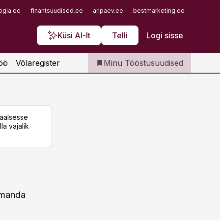
Iseteenindus
ogia.ee
finantsuudised.ee
aripaev.ee
bestmarketing.ee
finantsu
Telli Tööstusuudised
Küsi AI-lt
Telli
Logi sisse
öö
Võlaregister
Minu Tööstusuudised
taalsesse
la vajalik
olmanda