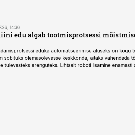
7.26, 14:36
ini edu algab tootmisprotsessi mõistmises
damisprotsessi eduka automatiseerimise aluseks on kogu t
m sobituks olemasolevasse keskkonda, aitaks vähendada tö
te tulevasteks arenguteks. Lihtsalt roboti lisamine enamasti
a tööstuse automatiseerimislahenduste arendaja Smitech OÜ