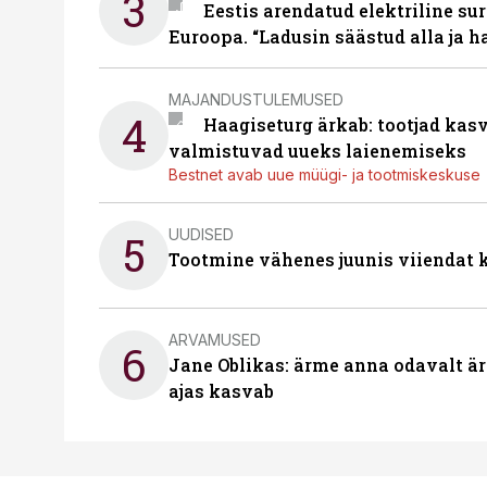
3
Eestis arendatud elektriline sur
Euroopa. “Ladusin säästud alla ja 
MAJANDUSTULEMUSED
4
Haagiseturg ärkab: tootjad kas
valmistuvad uueks laienemiseks
Bestnet avab uue müügi- ja tootmiskeskuse
UUDISED
5
Tootmine vähenes juunis viiendat k
ARVAMUSED
6
Jane Oblikas: ärme anna odavalt ära
ajas kasvab