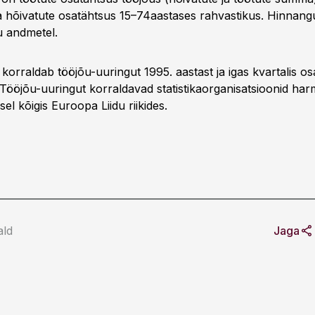
 hõivatute osatähtsus 15–74aastases rahvastikus. Hinnan
u andmetel.
 korraldab tööjõu-uuringut 1995. aastast ja igas kvartalis os
 Tööjõu-uuringut korraldavad statistikaorganisatsioonid ha
el kõigis Euroopa Liidu riikides.
ald
Jaga