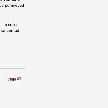
gud põhinevad
aleb selles
rmoneeritud
Vihja