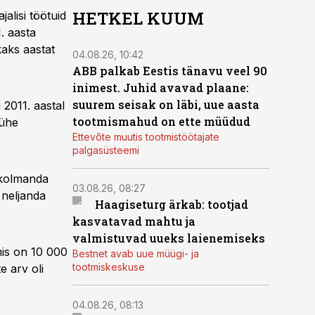
HETKEL KUUM
alisi töötuid
. aasta
kaks aastat
04.08.26, 10:42
ABB palkab Eestis tänavu veel 90
inimest. Juhid avavad plaane:
suurem seisak on läbi, uue aasta
 2011. aastal
tootmismahud on ette müüdud
 ühe
Ettevõte muutis tootmistöötajate
palgasüsteemi
 kolmanda
03.08.26, 08:27
 neljanda
Haagiseturg ärkab: tootjad
kasvatavad mahtu ja
valmistuvad uueks laienemiseks
mis on 10 000
Bestnet avab uue müügi- ja
tootmiskeskuse
 arv oli
04.08.26, 08:13