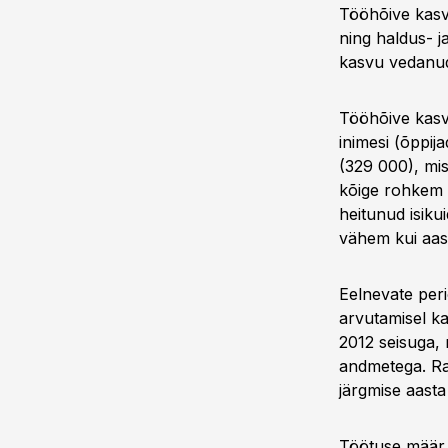
Tööhõive kasv
ning haldus- 
kasvu vedanud 
Tööhõive kasva
inimesi (õppij
(329 000), mi
kõige rohkem p
heitunud isiku
vähem kui aas
Eelnevate per
arvutamisel ka
2012 seisuga, 
andmetega. Ra
järgmise aasta
Töötuse määr 