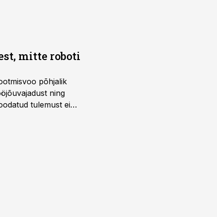
t, mitte roboti
ootmisvoo põhjalik
öjõuvajadust ning
 oodatud tulemust ei
 tegevjuht Sander