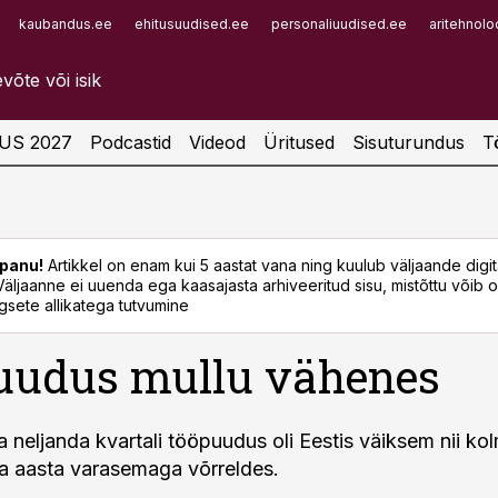
kaubandus.ee
ehitusuudised.ee
personaliuudised.ee
aritehnolo
Infopank
Radar
US 2027
Podcastid
Videod
Üritused
Sisuturundus
T
panu!
Artikkel on enam kui 5 aastat vana ning kuulub väljaande digi
. Väljaanne ei uuenda ega kaasajasta arhiveeritud sisu, mistõttu võib ol
sete allikatega tutvumine
uudus mullu vähenes
a neljanda kvartali tööpuudus oli Eestis väiksem nii k
 ka aasta varasemaga võrreldes.