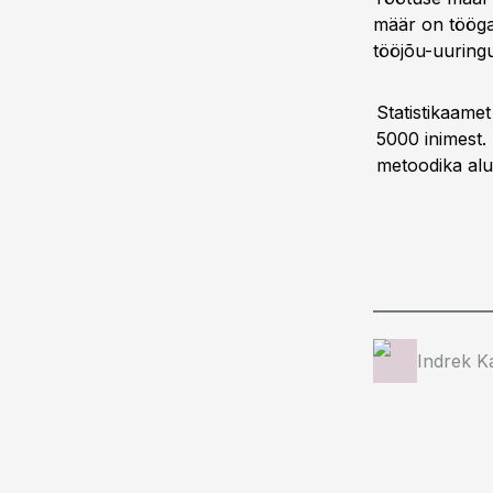
määr on tööga
tööjõu-uuring
Statistikaamet
5000 inimest.
metoodika alus
Indrek K