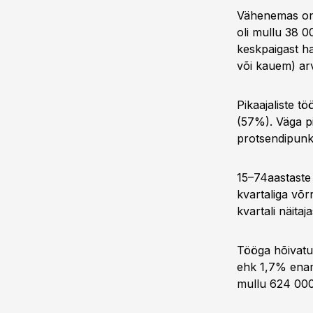
Vähenemas on p
oli mullu 38 0
keskpaigast ha
või kauem) arv
Pikaajaliste t
(57%). Väga pi
protsendipunkt
15–74aastaste
kvartaliga võr
kvartali näita
Tööga hõivatut
ehk 1,7% enam
mullu 624 000