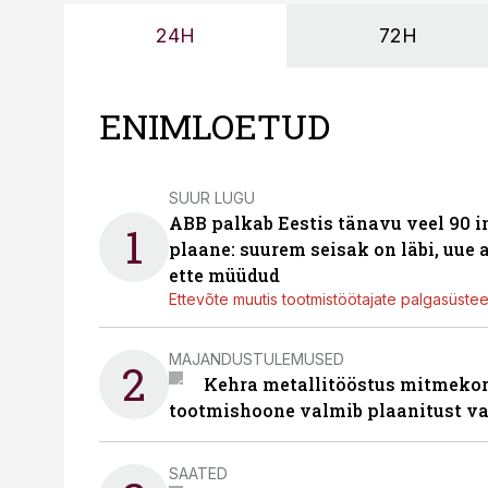
24H
72H
ENIMLOETUD
SUUR LUGU
ABB palkab Eestis tänavu veel 90 
1
plaane: suurem seisak on läbi, uue
ette müüdud
Ettevõte muutis tootmistöötajate palgasüste
MAJANDUSTULEMUSED
2
Kehra metallitööstus mitmekor
tootmishoone valmib plaanitust v
SAATED