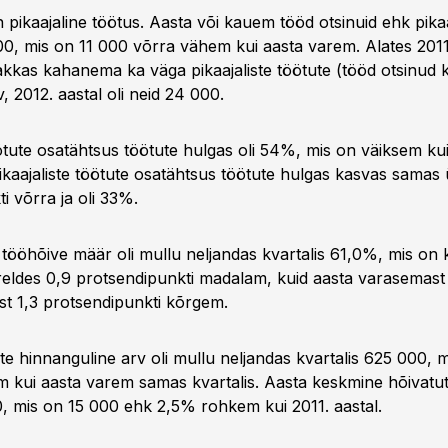
ikaajaline töötus. Aasta või kauem tööd otsinuid ehk pikaaj
00, mis on 11 000 võrra vähem kui aasta varem. Alates 2011
kkas kahanema ka väga pikaajaliste töötute (tööd otsinud 
, 2012. aastal oli neid 24 000.
öötute osatähtsus töötute hulgas oli 54%, mis on väiksem kui
kaajaliste töötute osatähtsus töötute hulgas kasvas samas
i võrra ja oli 33%.
 tööhõive määr oli mullu neljandas kvartalis 61,0%, mis on
reldes 0,9 protsendipunkti madalam, kuid aasta varasemast
jast 1,3 protsendipunkti kõrgem.
e hinnanguline arv oli mullu neljandas kvartalis 625 000, 
 kui aasta varem samas kvartalis. Aasta keskmine hõivatute
, mis on 15 000 ehk 2,5% rohkem kui 2011. aastal.