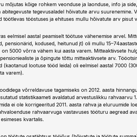
u mõjutas kõige rohkem veonduse ja laonduse, info ja side
ja abitegevuste tegevusaladel hõivatute arvu suurenemine. 
töötlevas tööstuses ja ehituses mullu hõivatute arv pisut 
s eelmisel aastal peamiselt töötuse vähenemise arvel. Mitte
ad, pensionärid, kodused, heitunud jt) oli mullu 15–74aasta
s on 5000 võrra vähem kui aasta varem. Mitteaktiivsete hu
ensioniealiste ja õpingute tõttu mitteaktiivsete arv. Tööots
id (kaotanud lootuse tööd leida) oli eelmisel aastal 7000 (3
ta varem).
ioodidega võrreldavuse tagamiseks on 2012. aasta hinnang
sutatud statistikaameti avaldatud arvestuslikku rahvaarvu 1.
mida ei ole korrigeeritud 2011. aasta rahva ja eluruumide l
hvaloenduse rahvaarvuga vastavuses tööturu aegread ava
 esimeses kvartalis.
on töötute osatähtsus tööjõus (hõivatute ja töötute summa