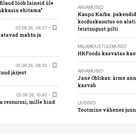
filaud lööb laineid üle
ARVAMUSED
hakkasin ehitama”
Kaupo Karba: pakendide
korduskasutus on alat
03.08.26, 08:27
teistsugust pilti
vatavad mahtu ja
MAJANDUSTULEMUSED
HKFoods kasvatas kas
05.08.26, 08:30
ARVAMUSED
uud järjest
Jane Oblikas: ärme anna
kasvab
05.08.26, 10:40
 ressurssi, mille hind
UUDISED
Tootmine vähenes juuni