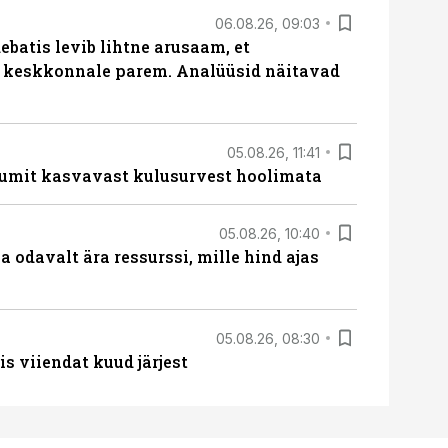
06.08.26, 09:03
batis levib lihtne arusaam, et
i keskkonnale parem. Analüüsid näitavad
05.08.26, 11:41
umit kasvavast kulusurvest hoolimata
05.08.26, 10:40
 odavalt ära ressurssi, mille hind ajas
05.08.26, 08:30
s viiendat kuud järjest