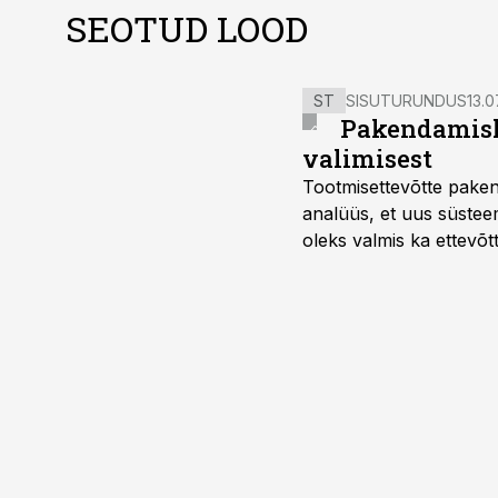
SEOTUD LOOD
ST
SISUTURUNDUS
13.0
Pakendamisli
valimisest
Tootmisettevõtte paken
analüüs, et uus süstee
oleks valmis ka ettevõt
too, nendib tootmise j
Mitendorf.