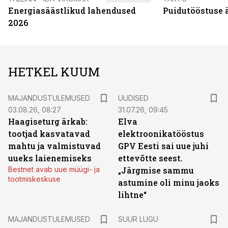
Energiasäästlikud lahendused
Puidutööstuse 
2026
HETKEL KUUM
MAJANDUSTULEMUSED
UUDISED
03.08.26, 08:27
31.07.26, 09:45
Haagiseturg ärkab:
Elva
tootjad kasvatavad
elektroonikatööstus
mahtu ja valmistuvad
GPV Eesti sai uue juhi
uueks laienemiseks
ettevõtte seest.
Bestnet avab uue müügi- ja
„Järgmise sammu
tootmiskeskuse
astumine oli minu jaoks
lihtne“
MAJANDUSTULEMUSED
SUUR LUGU