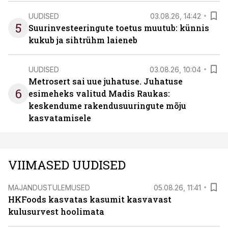
UUDISED
03.08.26, 14:42
5
Suurinvesteeringute toetus muutub: künnis
kukub ja sihtrühm laieneb
UUDISED
03.08.26, 10:04
Metrosert sai uue juhatuse. Juhatuse
6
esimeheks valitud Madis Raukas:
keskendume rakendusuuringute mõju
kasvatamisele
VIIMASED UUDISED
MAJANDUSTULEMUSED
05.08.26, 11:41
HKFoods kasvatas kasumit kasvavast
kulusurvest hoolimata