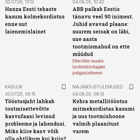
30.07.26, 13:12
04.08.26, 10:42
Hanza Eesti tehaste
ABB palkab Eestis
kasum kolmekordistus
tänavu veel 90 inimest.
enne uut
Juhid avavad plaane:
laienemislainet
suurem seisak on läbi,
uue aasta
tootmismahud on ette
müüdud
Ettevõte muutis
tootmistöötajate
palgasüsteemi
KASULIK
MAJANDUSTULEMUSED
30.07.26, 08:15
04.08.26, 08:13
Tööstusjuht lahkab
Kehra metallitööstus
tootmisettevõtte
mitmekordistas kasumi
kasvufaasi levinud
ja uus tootmishoone
probleeme ja lahendusi.
valmib plaanitust
Miks kiire kasv võib
varem
olla ohtlikum kui kriis?