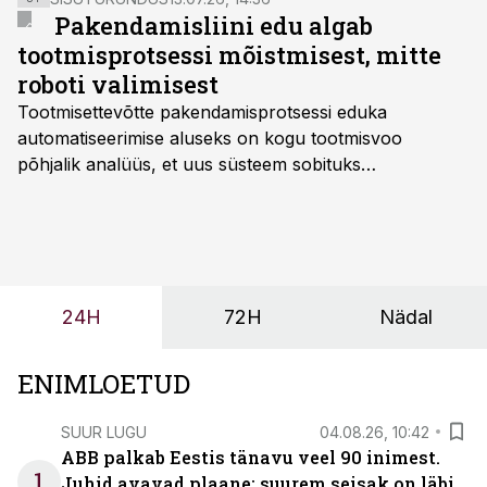
Pakendamisliini edu algab
tootmisprotsessi mõistmisest, mitte
roboti valimisest
Tootmisettevõtte pakendamisprotsessi eduka
automatiseerimise aluseks on kogu tootmisvoo
põhjalik analüüs, et uus süsteem sobituks
olemasolevasse keskkonda, aitaks vähendada
tööjõuvajadust ning oleks valmis ka ettevõtte
tulevasteks arenguteks. Lihtsalt roboti lisamine
enamasti oodatud tulemust ei too, nendib tootmise ja
tööstuse automatiseerimislahenduste arendaja Smitech
24H
72H
Nädal
OÜ tegevjuht Sander Mitendorf.
ENIMLOETUD
SUUR LUGU
04.08.26, 10:42
ABB palkab Eestis tänavu veel 90 inimest.
1
Juhid avavad plaane: suurem seisak on läbi,