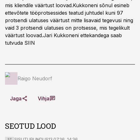
mis kliendile väärtust loovad.Kukkoneni sõnul esineb
ettevõtete tööprotsessides teatud juhtudel kuni 97
protsendi ulatuses väärtust mitte lisavaid tegevusi ning
vaid 3 protsendi ulatuses on protsesse, mis tegelikult
väärtust loovad.Jari Kukkoneni ettekandega saab
tutvuda
SIIN
Raigo Neudorf
Jaga
Vihja
SEOTUD LOOD
SISUTURUNDUS
13.07.26, 14:36
ST