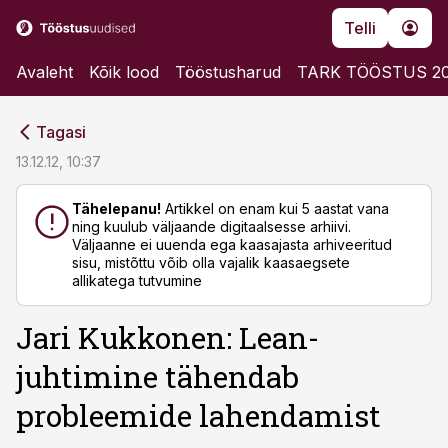
Telli
Avaleht
Kõik lood
Tööstusharud
TARK TÖÖSTUS 2
cebook
cebook
Tagasi
Twitter)
Twitter)
13.12.12, 10:37
kedIn
kedIn
Tähelepanu!
Artikkel on enam kui 5 aastat vana
ning kuulub väljaande digitaalsesse arhiivi.
ail
ail
Väljaanne ei uuenda ega kaasajasta arhiveeritud
sisu, mistõttu võib olla vajalik kaasaegsete
k
k
allikatega tutvumine
Jari Kukkonen: Lean-
juhtimine tähendab
probleemide lahendamist