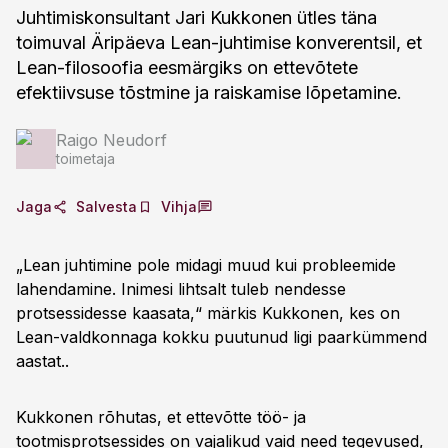
Juhtimiskonsultant Jari Kukkonen ütles täna
toimuval Äripäeva Lean-juhtimise konverentsil, et
Lean-filosoofia eesmärgiks on ettevõtete
efektiivsuse tõstmine ja raiskamise lõpetamine.
Raigo Neudorf
toimetaja
Jaga
Salvesta
Vihja
„Lean juhtimine pole midagi muud kui probleemide
lahendamine. Inimesi lihtsalt tuleb nendesse
protsessidesse kaasata,“ märkis Kukkonen, kes on
Lean-valdkonnaga kokku puutunud ligi paarkümmend
aastat..
Kukkonen rõhutas, et ettevõtte töö- ja
tootmisprotsessides on vajalikud vaid need tegevused,