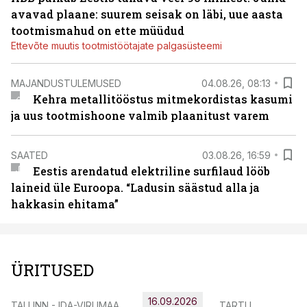
avavad plaane: suurem seisak on läbi, uue aasta
tootmismahud on ette müüdud
Ettevõte muutis tootmistöötajate palgasüsteemi
MAJANDUSTULEMUSED
04.08.26, 08:13
Kehra metallitööstus mitmekordistas kasumi
ja uus tootmishoone valmib plaanitust varem
SAATED
03.08.26, 16:59
Eestis arendatud elektriline surfilaud lööb
laineid üle Euroopa. “Ladusin säästud alla ja
hakkasin ehitama”
ÜRITUSED
16.09.2026
TALLINN - IDA-VIRUMAA
TARTU