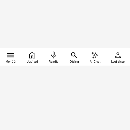
Menüü
Uudised
Raadio
Otsing
AI Chat
Logi sisse
Vana-Lõuna 39/1, 19094 Tallinn
(+372) 667 0111
toostusuudised@toostusuudised.ee
Telli
Reklaam
Firmast