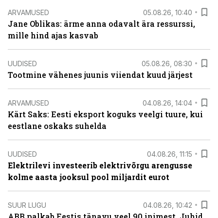
ARVAMUSED
05.08.26, 10:40
Jane Oblikas: ärme anna odavalt ära ressurssi,
mille hind ajas kasvab
UUDISED
05.08.26, 08:30
Tootmine vähenes juunis viiendat kuud järjest
ARVAMUSED
04.08.26, 14:04
Kärt Saks: Eesti eksport koguks veelgi tuure, kui
eestlane oskaks suhelda
UUDISED
04.08.26, 11:15
Elektrilevi investeerib elektrivõrgu arengusse
kolme aasta jooksul pool miljardit eurot
SUUR LUGU
04.08.26, 10:42
ABB palkab Eestis tänavu veel 90 inimest. Juhid