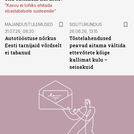
“Kasvu ei tohiks ehitada
ebastabiilsele süsteemile”
ST
MAJANDUSTULEMUSED
SISUTURUNDUS
31.07.26, 08:20
26.06.26, 13:15
Autotööstuse nõrkus
Tõstelahendused
Eesti tarnijaid võrdselt
peavad aitama vältida
ei tabanud
ettevõtete kõige
kallimat kulu –
seisakuid