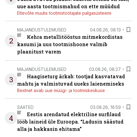
uue aasta tootmismahud on ette müüdud
Ettevõte muutis tootmistöötajate palgasüsteemi
MAJANDUSTULEMUSED
04.08.26, 08:13
Kehra metallitööstus mitmekordistas
2
kasumi ja uus tootmishoone valmib
plaanitust varem
MAJANDUSTULEMUSED
03.08.26, 08:27
Haagiseturg ärkab: tootjad kasvatavad
3
mahtu ja valmistuvad uueks laienemiseks
Bestnet avab uue müügi- ja tootmiskeskuse
SAATED
03.08.26, 16:59
Eestis arendatud elektriline surfilaud
4
lööb laineid üle Euroopa. “Ladusin säästud
alla ja hakkasin ehitama”