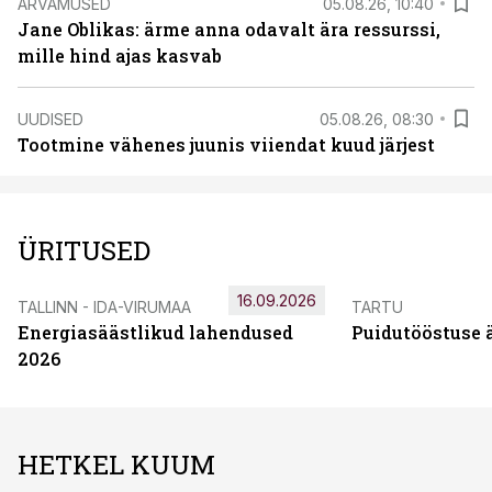
ARVAMUSED
05.08.26, 10:40
Jane Oblikas: ärme anna odavalt ära ressurssi,
mille hind ajas kasvab
UUDISED
05.08.26, 08:30
Tootmine vähenes juunis viiendat kuud järjest
ÜRITUSED
16.09.2026
TALLINN - IDA-VIRUMAA
TARTU
Energiasäästlikud lahendused
Puidutööstuse 
2026
HETKEL KUUM