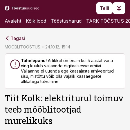
Telli
Avaleht
Kõik lood
Tööstusharud
TARK TÖÖSTUS 2
cebook
cebook
Tagasi
Twitter)
Twitter)
MÖÖBLITÖÖSTUS
24.10.12, 15:14
kedIn
kedIn
Tähelepanu!
Artikkel on enam kui 5 aastat vana
ning kuulub väljaande digitaalsesse arhiivi.
ail
ail
Väljaanne ei uuenda ega kaasajasta arhiveeritud
sisu, mistõttu võib olla vajalik kaasaegsete
k
k
allikatega tutvumine
Tiit Kolk: elektriturul toimuv
teeb mööblitootjad
murelikuks