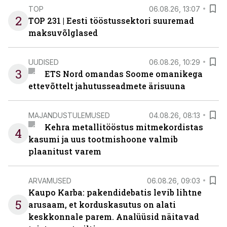
TOP
06.08.26, 13:07
2
TOP 231 | Eesti tööstussektori suuremad
maksuvõlglased
UUDISED
06.08.26, 10:29
3
ETS Nord omandas Soome omanikega
ettevõttelt jahutusseadmete ärisuuna
MAJANDUSTULEMUSED
04.08.26, 08:13
Kehra metallitööstus mitmekordistas
4
kasumi ja uus tootmishoone valmib
plaanitust varem
ARVAMUSED
06.08.26, 09:03
Kaupo Karba: pakendidebatis levib lihtne
5
arusaam, et korduskasutus on alati
keskkonnale parem. Analüüsid näitavad