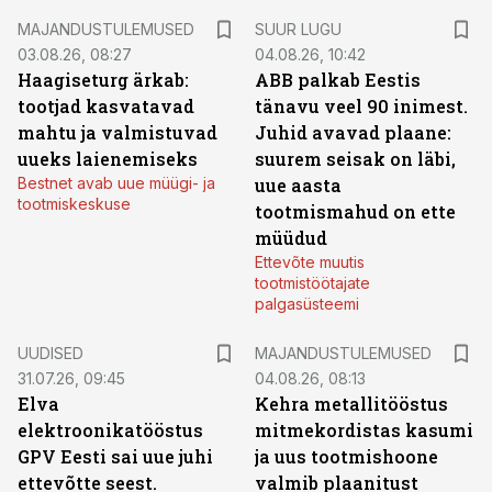
MAJANDUSTULEMUSED
SUUR LUGU
03.08.26, 08:27
04.08.26, 10:42
Haagiseturg ärkab:
ABB palkab Eestis
tootjad kasvatavad
tänavu veel 90 inimest.
mahtu ja valmistuvad
Juhid avavad plaane:
uueks laienemiseks
suurem seisak on läbi,
Bestnet avab uue müügi- ja
uue aasta
tootmiskeskuse
tootmismahud on ette
müüdud
Ettevõte muutis
tootmistöötajate
palgasüsteemi
UUDISED
MAJANDUSTULEMUSED
31.07.26, 09:45
04.08.26, 08:13
Elva
Kehra metallitööstus
elektroonikatööstus
mitmekordistas kasumi
GPV Eesti sai uue juhi
ja uus tootmishoone
ettevõtte seest.
valmib plaanitust