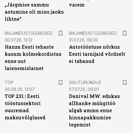
„Järgmise sammu
varem
astumine oli minu jaoks
lihtne“
MAJANDUSTULEMUSED
MAJANDUSTULEMUSED
30.07.26, 13:12
31.07.26, 08:20
Hanza Eesti tehaste
Autotööstuse nõrkus
kasum kolmekordistus
Eesti tarnijaid võrdselt
enne uut
ei tabanud
laienemislainet
ST
TOP
SISUTURUNDUS
06.08.26, 13:07
07.07.26, 09:20
TOP 231 | Eesti
Danival MW: edukas
tööstussektori
allhanke müügitöö
suuremad
algab ammu enne
maksuvõlglased
hinnapakkumise
tegemist