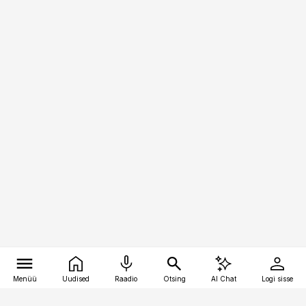
Menüü
Uudised
Raadio
Otsing
AI Chat
Logi sisse