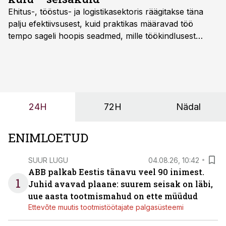
Ehitus-, tööstus- ja logistikasektoris räägitakse täna
palju efektiivsusest, kuid praktikas määravad töö
tempo sageli hoopis seadmed, mille töökindlusest
sõltub kogu objekti või tootmise sujuvus. Kui tõstuk
seisab, töö katkeb või masin ei vasta töötingimustele,
ei tähenda see ettevõtte jaoks ainult tehnilist
probleemi, vaid otsest rahalist kulu, venivaid tähtaegu
ja suuremaid riske tööohutusele.
24H
72H
Nädal
ENIMLOETUD
SUUR LUGU
04.08.26, 10:42
ABB palkab Eestis tänavu veel 90 inimest.
1
Juhid avavad plaane: suurem seisak on läbi,
uue aasta tootmismahud on ette müüdud
Ettevõte muutis tootmistöötajate palgasüsteemi