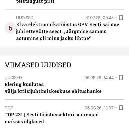
teistsugust pilti
UUDISED
31.07.26, 09:45
Elva elektroonikatööstus GPV Eesti sai uue
6
juhi ettevõtte seest. „Järgmise sammu
astumine oli minu jaoks lihtne“
VIIMASED UUDISED
UUDISED
06.08.26, 14:44
Elering kuulutas
välja kriisijuhtimiskeskuse ehitushanke
TOP
06.08.26, 13:07
TOP 231 | Eesti tööstussektori suuremad
maksuvõlglased