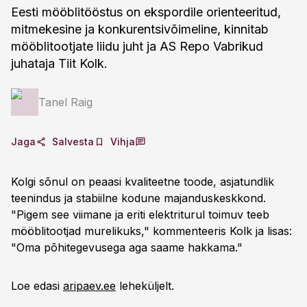
Eesti mööblitööstus on ekspordile orienteeritud,
mitmekesine ja konkurentsivõimeline, kinnitab
mööblitootjate liidu juht ja AS Repo Vabrikud
juhataja Tiit Kolk.
Tanel Raig
Jaga
Salvesta
Vihja
Kolgi sõnul on peaasi kvaliteetne toode, asjatundlik
teenindus ja stabiilne kodune majanduskeskkond.
"Pigem see viimane ja eriti elektriturul toimuv teeb
mööblitootjad murelikuks," kommenteeris Kolk ja lisas:
"Oma põhitegevusega aga saame hakkama."
Loe edasi
aripaev.ee
leheküljelt.