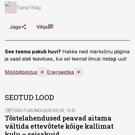
Tanel Raig
Jaga
Vihja
See teema pakub huvi?
Hakka neid märksõnu jälgima
ja saad alati teavituse, kui sel teemal ilmub midagi uut!
Mööblitööstus
Energeetika
SEOTUD LOOD
SISUTURUNDUS
26.06.26, 13:15
ST
Tõstelahendused peavad aitama
vältida ettevõtete kõige kallimat
kulu – seisakuid