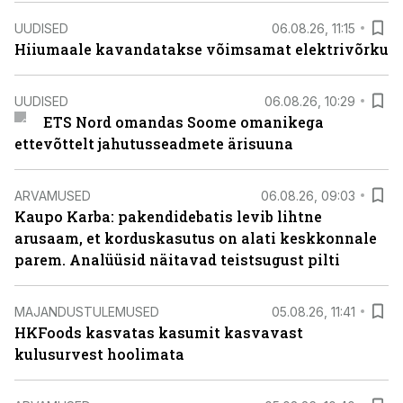
UUDISED
06.08.26, 11:15
Hiiumaale kavandatakse võimsamat elektrivõrku
UUDISED
06.08.26, 10:29
ETS Nord omandas Soome omanikega
ettevõttelt jahutusseadmete ärisuuna
ARVAMUSED
06.08.26, 09:03
Kaupo Karba: pakendidebatis levib lihtne
arusaam, et korduskasutus on alati keskkonnale
parem. Analüüsid näitavad teistsugust pilti
MAJANDUSTULEMUSED
05.08.26, 11:41
HKFoods kasvatas kasumit kasvavast
kulusurvest hoolimata