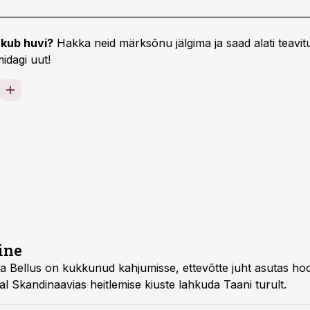
kub huvi?
Hakka neid märksõnu jälgima ja saad alati teavitu
idagi uut!
ine
otja Bellus on kukkunud kahjumisse, ettevõtte juht asutas h
al Skandinaavias heitlemise kiuste lahkuda Taani turult.