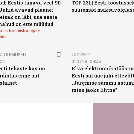
ab Eestis tänavu veel 90
TOP 231 | Eesti tööstusse
 Juhid avavad plaane:
suuremad maksuvõlglas
eisak on läbi, uue aasta
mahud on ette müüdud
utis tootmistöötajate
emi
STULEMUSED
UUDISED
:12
31.07.26, 09:45
sti tehaste kasum
Elva elektroonikatööstu
distus enne uut
Eesti sai uue juhi ettevõt
slainet
„Järgmise sammu astumi
minu jaoks lihtne“