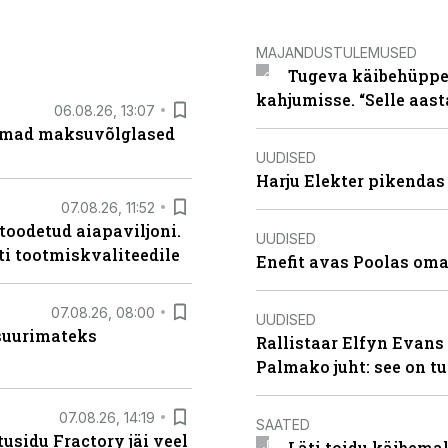
MAJANDUSTULEMUSED
Tugeva käibehüppe 
kahjumisse. “Selle aast
06.08.26, 13:07
uremad maksuvõlglased
UUDISED
Harju Elekter pikenda
07.08.26, 11:52
 toodetud aiapaviljoni.
UUDISED
ti tootmiskvaliteedile
Enefit avas Poolas oma
07.08.26, 08:00
UUDISED
 suurimateks
Rallistaar Elfyn Evans 
Palmako juht: see on t
07.08.26, 14:19
SAATED
usidu Fractory jäi veel
Läti toidu käibema