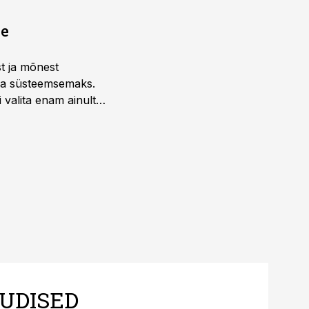
ne
st ja mõnest
 ja süsteemsemaks.
 valita enam ainult
UDISED