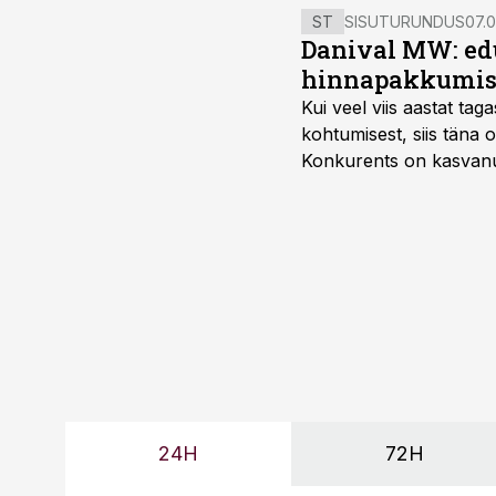
ST
SISUTURUNDUS
07.0
Danival MW: ed
hinnapakkumis
Kui veel viis aastat tag
kohtumisest, siis tän
Konkurents on kasvanud,
tootmisvõimekuse või hi
24H
72H