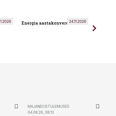
11.2026
24.11.2026
Energia aastakonverents 2026
Tark töö
MAJANDUSTULEMUSED
04.08.26, 08:13