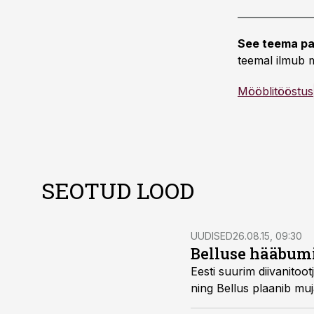
See teema pa
teemal ilmub m
Mööblitööstus
SEOTUD LOOD
UUDISED
26.08.15, 09:30
Belluse hääbum
Eesti suurim diivanito
ning Bellus plaanib muj