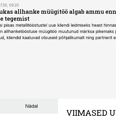
7.26, 09:20
ukas allhanke müügitöö algab ammu en
e tegemist
asi piisas metallitööstustel uue kliendi leidmiseks heast hinna
a on allhanketööstuse müügitöö muutunud märksa pikemaks
 kliendid kaaluvad otsuseid põhjalikumalt ning partnerit ei
nnakirja järgi.
Nädal
VIIMASED U