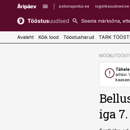
pollumajandus.ee
logistikauudised.ee
kaubandus.ee
imelineajalugu.ee
kinnisvarauudised.ee
imelineteadus.ee
Avaleht
Kõik lood
Tööstusharud
TARK TÖÖST
cebook
cebook
MÖÖBLITÖÖST
Twitter)
Twitter)
Tähele
kedIn
kedIn
arhiivi
kaasaeg
ail
ail
Bellu
k
k
iga 7.