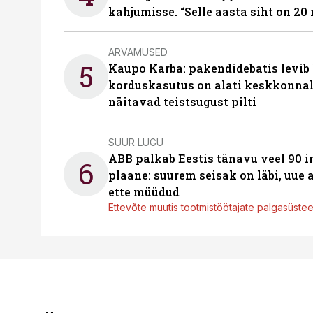
kahjumisse. “Selle aasta siht on 20 
ARVAMUSED
5
Kaupo Karba: pakendidebatis levib 
korduskasutus on alati keskkonna
näitavad teistsugust pilti
SUUR LUGU
ABB palkab Eestis tänavu veel 90 
6
plaane: suurem seisak on läbi, uue
ette müüdud
Ettevõte muutis tootmistöötajate palgasüste