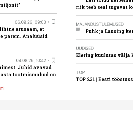
miljonit”
riik teeb seal tugevat k
06.08.26, 09:03
MAJANDUSTULEMUSED
lihtne arusaam, et
Puhk ja Lausing ke
le parem. Analüüsid
UUDISED
Elering kuulutas välja
04.08.26, 10:42
inimest. Juhid avavad
TOP
 aasta tootmismahud on
TOP 231 | Eesti tööstu
emi