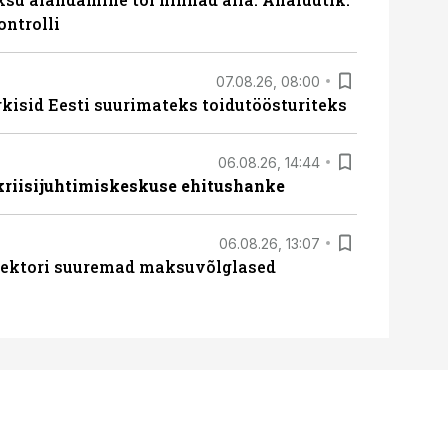
ontrolli
07.08.26, 08:00
rkisid Eesti suurimateks toidutöösturiteks
06.08.26, 14:44
 kriisijuhtimiskeskuse ehitushanke
06.08.26, 13:07
ssektori suuremad maksuvõlglased