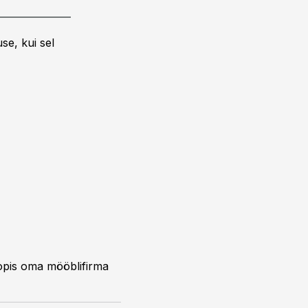
se, kui sel
oopis oma mööblifirma