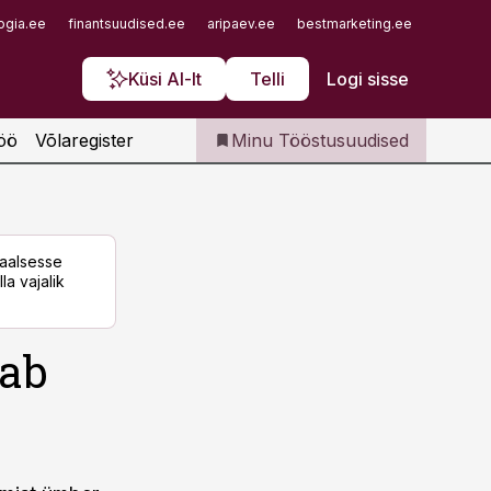
Iseteenindus
ogia.ee
finantsuudised.ee
aripaev.ee
bestmarketing.ee
finantsu
Telli Tööstusuudised
Küsi AI-lt
Telli
Logi sisse
öö
Võlaregister
Minu Tööstusuudised
taalsesse
la vajalik
dab