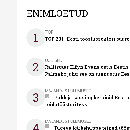
ENIMLOETUD
TOP
1
TOP 231 | Eesti tööstussektori su
UUDISED
2
Rallistaar Elfyn Evans ostis Eestis
Palmako juht: see on tunnustus Ees
MAJANDUSTULEMUSED
3
Puhk ja Lausing kerkisid Eesti
toidutöösturiteks
MAJANDUSTULEMUSED
4
Tugeva käibehüppe teinud tööst