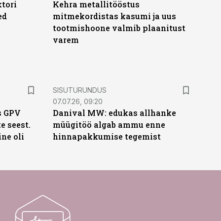
ktori
Kehra metallitööstus
ed
mitmekordistas kasumi ja uus
tootmishoone valmib plaanitust
varem
ST
SISUTURUNDUS
07.07.26, 09:20
s GPV
Danival MW: edukas allhanke
te seest.
müügitöö algab ammu enne
ne oli
hinnapakkumise tegemist