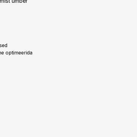
tmist ümber
ased
ne optimeerida