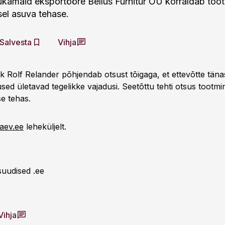
ukamaid eksportööre Bellus Furnitur OÜ korraldab too
sel asuva tehase.
Salvesta
Vihja
k Rolf Relander põhjendab otsust tõigaga, et ettevõtte tän
sed ületavad tegelikke vajadusi. Seetõttu tehti otsus tootmi
se tehas.
paev.ee
leheküljelt.
suudised .ee
Vihja