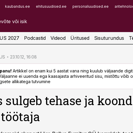
kaubandus.ee
ehitusuudised.ee
personaliuudised.ee
aritehnolo
Infopank
Radar
US 2027
Podcastid
Videod
Üritused
Sisuturundus
T
US
23.10.12, 16:08
panu!
Artikkel on enam kui 5 aastat vana ning kuulub väljaande digi
. Väljaanne ei uuenda ega kaasajasta arhiveeritud sisu, mistõttu võib ol
sete allikatega tutvumine
s sulgeb tehase ja koon
 töötaja