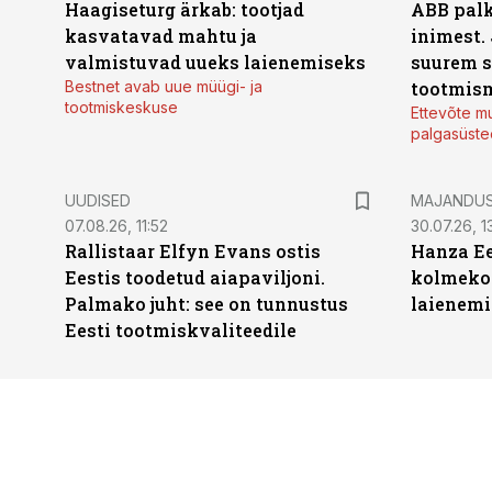
Haagiseturg ärkab: tootjad
ABB palk
kasvatavad mahtu ja
inimest.
valmistuvad uueks laienemiseks
suurem s
Bestnet avab uue müügi- ja
tootmis
tootmiskeskuse
Ettevõte mu
palgasüste
UUDISED
MAJANDU
07.08.26, 11:52
30.07.26, 13
Rallistaar Elfyn Evans ostis
Hanza Ee
Eestis toodetud aiapaviljoni.
kolmekor
Palmako juht: see on tunnustus
laienemi
Eesti tootmiskvaliteedile