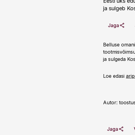
Eesti üks ed
ja sulgeb Ko
Jaga
Belluse omani
tootmisvõimsu
ja sulgeda Ko
Loe edasi
ari
Autor: toostu
Jaga