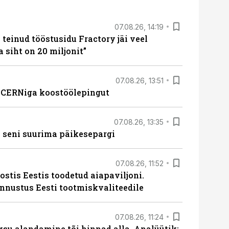
07.08.26, 14:19
teinud tööstusidu Fractory jäi veel
a siht on 20 miljonit”
07.08.26, 13:51
s CERNiga koostöölepingut
07.08.26, 13:35
 seni suurima päikesepargi
07.08.26, 11:52
ostis Eestis toodetud aiapaviljoni.
unnustus Eesti tootmiskvaliteedile
07.08.26, 11:24
ksu alandamine tõi hinnad alla. Analüütik: