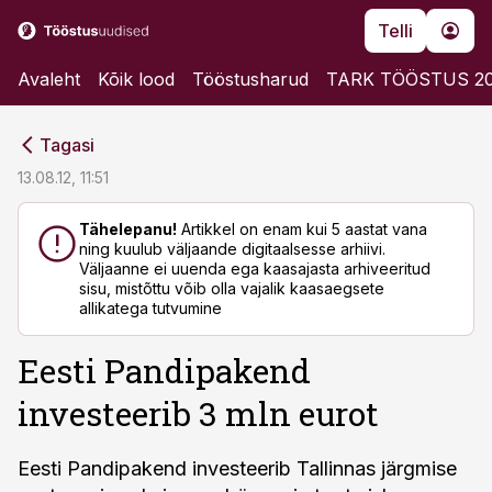
Telli
Avaleht
Kõik lood
Tööstusharud
TARK TÖÖSTUS 2
cebook
cebook
Tagasi
Twitter)
Twitter)
13.08.12, 11:51
kedIn
kedIn
Tähelepanu!
Artikkel on enam kui 5 aastat vana
ning kuulub väljaande digitaalsesse arhiivi.
ail
ail
Väljaanne ei uuenda ega kaasajasta arhiveeritud
sisu, mistõttu võib olla vajalik kaasaegsete
k
k
allikatega tutvumine
Eesti Pandipakend
investeerib 3 mln eurot
Eesti Pandipakend investeerib Tallinnas järgmise