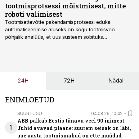
tootmisprotsessi mõistmisest, mitte
roboti valimisest
Tootmisettevõtte pakendamisprotsessi eduka
automatiseerimise aluseks on kogu tootmisvoo
põhjalik analüüs, et uus süsteem sobituks
olemasolevasse keskkonda, aitaks vähendada
tööjõuvajadust ning oleks valmis ka ettevõtte
tulevasteks arenguteks. Lihtsalt roboti lisamine
enamasti oodatud tulemust ei too, nendib tootmise ja
tööstuse automatiseerimislahenduste arendaja Smitech
24H
72H
Nädal
OÜ tegevjuht Sander Mitendorf.
ENIMLOETUD
SUUR LUGU
04.08.26, 10:42
ABB palkab Eestis tänavu veel 90 inimest.
1
Juhid avavad plaane: suurem seisak on läbi,
uue aasta tootmismahud on ette müüdud