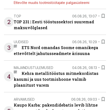
Ettevõte muutis tootmistöötajate palgasüsteemi
TOP
06.08.26, 13:07
2
TOP 231 | Eesti tööstussektori suuremad
maksuvõlglased
UUDISED
06.08.26, 10:29
3
ETS Nord omandas Soome omanikega
ettevõttelt jahutusseadmete ärisuuna
MAJANDUSTULEMUSED
04.08.26, 08:13
Kehra metallitööstus mitmekordistas
4
kasumi ja uus tootmishoone valmib
plaanitust varem
ARVAMUSED
06.08.26, 09:03
Kaupo Karba: pakendidebatis levib lihtne