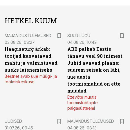
HETKEL KUUM
MAJANDUSTULEMUSED
SUUR LUGU
03.08.26, 08:27
04.08.26, 10:42
Haagiseturg ärkab:
ABB palkab Eestis
tootjad kasvatavad
tänavu veel 90 inimest.
mahtu ja valmistuvad
Juhid avavad plaane:
uueks laienemiseks
suurem seisak on läbi,
Bestnet avab uue müügi- ja
uue aasta
tootmiskeskuse
tootmismahud on ette
müüdud
Ettevõte muutis
tootmistöötajate
palgasüsteemi
UUDISED
MAJANDUSTULEMUSED
31.07.26, 09:45
04.08.26, 08:13