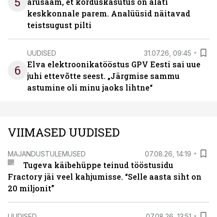
5
arusaam, et korduskasutus on alati
keskkonnale parem. Analüüsid näitavad
teistsugust pilti
UUDISED
31.07.26, 09:45
Elva elektroonikatööstus GPV Eesti sai uue
6
juhi ettevõtte seest. „Järgmise sammu
astumine oli minu jaoks lihtne“
VIIMASED UUDISED
MAJANDUSTULEMUSED
07.08.26, 14:19
Tugeva käibehüppe teinud tööstusidu
Fractory jäi veel kahjumisse. “Selle aasta siht on
20 miljonit”
UUDISED
07.08.26, 13:51