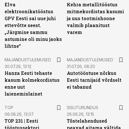
Elva
Kehra metallitööstus
elektroonikatööstus
mitmekordistas kasumi
GPV Eesti sai uue juhi
ja uus tootmishoone
ettevõtte seest.
valmib plaanitust
„Järgmise sammu
varem
astumine oli minu jaoks
lihtne“
MAJANDUSTULEMUSED
MAJANDUSTULEMUSED
30.07.26, 13:12
31.07.26, 08:20
Hanza Eesti tehaste
Autotööstuse nõrkus
kasum kolmekordistus
Eesti tarnijaid võrdselt
enne uut
ei tabanud
laienemislainet
ST
TOP
SISUTURUNDUS
06.08.26, 13:07
26.06.26, 13:15
TOP 231 | Eesti
Tõstelahendused
tööstussektori
peavad aitama vältida