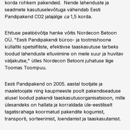
korda rohkem pakendeid. Nende lahenduste ja
seadmete kasutuselevõtuga vähendab Eesti
Pandipakend CO2 jalajälge
ca
1,5 korda.
Ehituse peatöövõtja hanke võitis Nordecon Betoon
OÜ. "Eesti Pandipakendi büroo- ja tootmishoone
küllaltki spetsiifiliste, efektiivse taaskasutuse tarbeks
loodud lahenduste elluviimine on meile suur ja huvitav
väljakutse," ütles Nordecon Betooni juhatuse liige
Toomas Toompuu.
Eesti Pandipakend on 2005. aastal tootjate ja
maaletoojate ning kaupmeeste poolt pakendiseaduse
alusel loodud pakendi taaskasutusorganisatsioon, mille
ülesandeks on hallata ja korraldada üle-eestiliselt
tagatisrahaga koormatud pakendite kogumist,
transporti, sorteerimist, loendamist ja taaskasutamist.