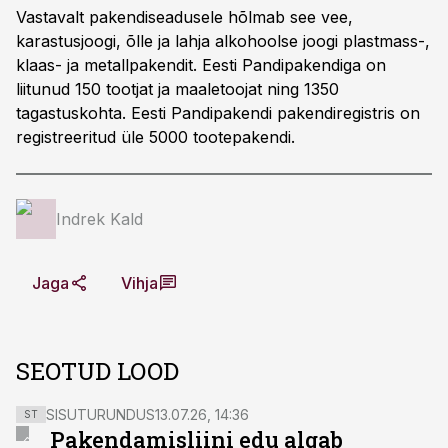
Vastavalt pakendiseadusele hõlmab see vee,
karastusjoogi, õlle ja lahja alko­hoolse joogi plastmass-,
klaas- ja metallpakendit. Eesti Pandipakendiga on
liitunud 150 tootjat ja maaletoojat ning 1350
tagastuskohta. Eesti Pandipakendi pakendiregistris on
registreeritud üle 5000 tootepakendi.
Indrek Kald
Jaga
Vihja
SEOTUD LOOD
SISUTURUNDUS
13.07.26, 14:36
ST
Pakendamisliini edu algab