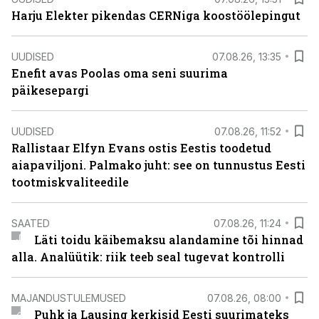
Harju Elekter pikendas CERNiga koostöölepingut
UUDISED
07.08.26, 13:35
Enefit avas Poolas oma seni suurima
päikesepargi
UUDISED
07.08.26, 11:52
Rallistaar Elfyn Evans ostis Eestis toodetud
aiapaviljoni. Palmako juht: see on tunnustus Eesti
tootmiskvaliteedile
SAATED
07.08.26, 11:24
Läti toidu käibemaksu alandamine tõi hinnad
alla. Analüütik: riik teeb seal tugevat kontrolli
MAJANDUSTULEMUSED
07.08.26, 08:00
Puhk ja Lausing kerkisid Eesti suurimateks