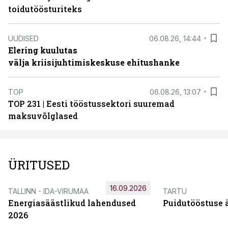
toidutöösturiteks
UUDISED
06.08.26, 14:44
Elering kuulutas
välja kriisijuhtimiskeskuse ehitushanke
TOP
06.08.26, 13:07
TOP 231 | Eesti tööstussektori suuremad
maksuvõlglased
ÜRITUSED
16.09.2026
TALLINN - IDA-VIRUMAA
TARTU
Energiasäästlikud lahendused
Puidutööstuse 
2026