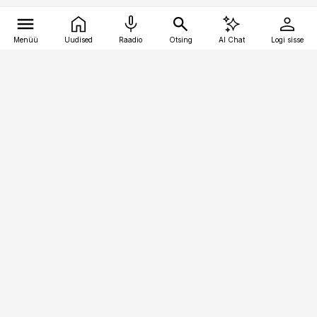
Menüü
Uudised
Raadio
Otsing
AI Chat
Logi sisse
Vana-Lõuna 39/1, 19094 Tallinn
(+372) 667 0111
toostusuudised@toostusuudised.ee
Telli
Reklaam
Firmast
Sisu kasutamisõigused
Ajakirjaniku
eetikakoodeks
Üldtingimused
Privaatsustingimused
Küpsiste poliitika
KKK
Eesti Meediaettevõtete
Eelistuste haldamine