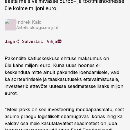
aasta mais valmivasse büroo- ja tootmishoonesse
üle kolme miljoni euro.
Indrek Kald
Äritehnoloogia.ee juht
Jaga
Salvesta
Vihja
Pakendite käitluskeskuse ehituse maksumus on
üle kahe miljoni euro. Kuna uues hoones ei
keskenduta mitte ainult pakendite loendamisele, vaid
ka sorteerimisele ja taaskasutuseks ettevalmistusele,
investeerib ettevõte uutesse seadmetesse lisaks miljon
eurot.
"Meie jaoks on see investeering möödapääsmatu, sest
asume praegu logistiliselt ebamugavas kohas ning ka
valdav osa meie kasutatavatest seadmetest on juba