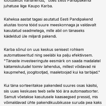
lootusetult vananenud," ütles Eesti Pandipakendi
juhatuse liige Kaupo Karba.
Kaheksa aastat tagasi asutatud Eesti Pandipakend
alustas toona tööd suure meeskonnaga ja valdavalt
kasutatud seadmetega, mille abil on tänaseks
käideldud üle miljardi pakendi.
Karba sõnul on uus keskus senisest rohkem
automatiseeritud ning seeläbi ka palju efektiivsem.
"Tänaste investeeringute eesmärk on saada madalatel
käitamiskuludel toimiv lahendus, millest võidavad nii
kaupmehed, joogitootjad, maaletoojad kui ka tarbijad."
Kui täna sorteeritakse pakendeid suures osas käsitsi,
siis uues keskuses teeb selle töö ära automaatsorter.
Samuti võetakse kasutusele kaasaegsed pressid, mis
võimaldavad ühte pakendikuubikusse suruda pea kaks