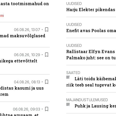
 aasta tootmismahud on
UUDISED
Harju Elekter pikenda
emi
UUDISED
06.08.26, 13:07
Enefit avas Poolas oma
uremad maksuvõlglased
UUDISED
Rallistaar Elfyn Evans 
06.08.26, 10:29
Palmako juht: see on t
kega ettevõttelt
SAATED
Läti toidu käibema
04.08.26, 08:13
riik teeb seal tugevat k
distas kasumi ja uus
arem
MAJANDUSTULEMUSED
Puhk ja Lausing ke
06.08.26, 09:03
lihtne arusaam, et