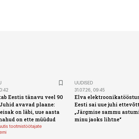
U
UUDISED
0:42
31.07.26, 09:45
ab Eestis tänavu veel 90
Elva elektroonikatööstu
 Juhid avavad plaane:
Eesti sai uue juhi ettevõt
eisak on läbi, uue aasta
„Järgmise sammu astumi
mahud on ette müüdud
minu jaoks lihtne“
utis tootmistöötajate
emi