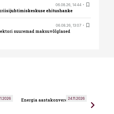
06.08.26, 14:44
 kriisijuhtimiskeskuse ehitushanke
06.08.26, 13:07
ssektori suuremad maksuvõlglased
11.2026
24.11.2026
Energia aastakonverents 2026
Tark töö