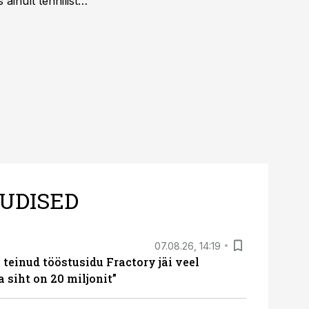
ainult tehnilist
sele.
UDISED
07.08.26, 14:19
teinud tööstusidu Fractory jäi veel
a siht on 20 miljonit”