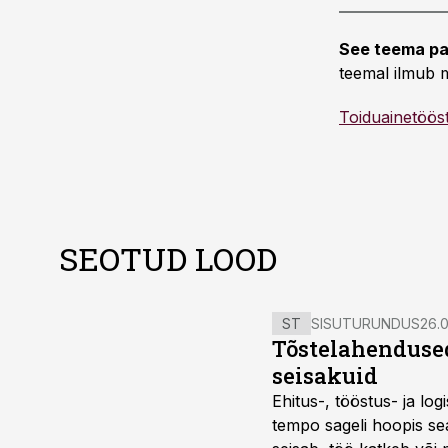
See teema pa
teemal ilmub m
Toiduainetöös
SEOTUD LOOD
ST
SISUTURUNDUS
26.0
Tõstelahendused
seisakuid
Ehitus-, tööstus- ja log
tempo sageli hoopis sea