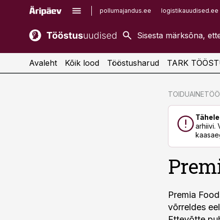
pollumajandus.ee
logistikauudised.ee
kaubandus.ee
imelineajalugu.ee
kinnisvarauudised.ee
imelineteadus.ee
Avaleht
Kõik lood
Tööstusharud
TARK TÖÖST
cebook
cebook
TOIDUAINETÖ
Twitter)
Twitter)
Tähele
kedIn
kedIn
arhiivi
kaasaeg
ail
ail
Prem
k
k
Premia Foods
võrreldes eel
Ettevõtte puh