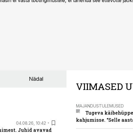
asin ei vasta töötingimustele, ei tähenda see ettevõtte jaoks 
rahalist kulu, venivaid tähtaegu ja suuremaid riske tööohutu
Nädal
VIIMASED U
MAJANDUSTULEMUSED
Tugeva käibehüppe 
kahjumisse. “Selle aast
04.08.26, 10:42
inimest. Juhid avavad