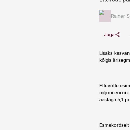
Rainer 
Jaga
Lisaks kasvan
kõigis ärisegm
Ettevõtte esi
miljoni euron
aastaga 5,1 pr
Esmakordselt a