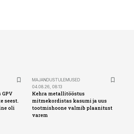
MAJANDUSTULEMUSED
04.08.26, 08:13
s GPV
Kehra metallitööstus
te seest.
mitmekordistas kasumi ja uus
ne oli
tootmishoone valmib plaanitust
varem