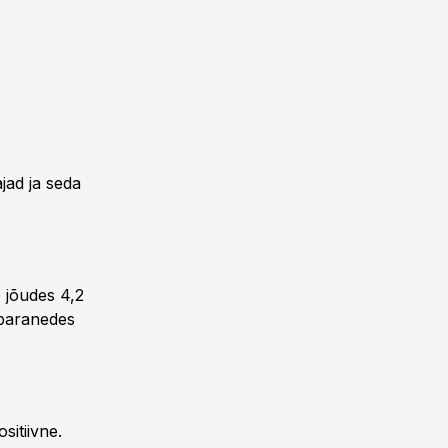
jad ja seda
 jõudes 4,2
 paranedes
sitiivne.