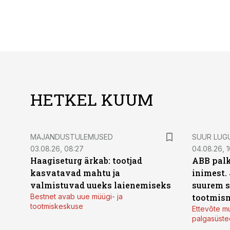
HETKEL KUUM
MAJANDUSTULEMUSED
SUUR LUG
03.08.26, 08:27
04.08.26, 1
Haagiseturg ärkab: tootjad
ABB palk
kasvatavad mahtu ja
inimest.
valmistuvad uueks laienemiseks
suurem s
Bestnet avab uue müügi- ja
tootmis
tootmiskeskuse
Ettevõte mu
palgasüste