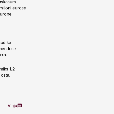
haskasum
miljoni eurose
eurone
nud ka
õimenduse
rra.
miks 1,2
 osta.
Vihja