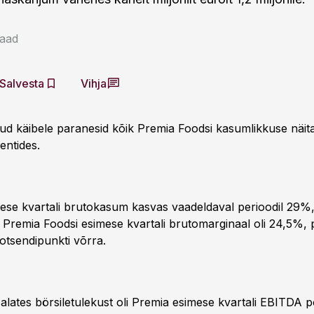
Saad
Salvesta
Vihja
ud käibele paranesid kõik Premia Foodsi kasumlikkuse näita
entides.
mese kvartali brutokasum kasvas vaadeldaval perioodil 29%,
i. Premia Foodsi esimese kvartali brutomarginaal oli 24,5%,
otsendipunkti võrra.
lates börsiletulekust oli Premia esimese kvartali EBITDA po