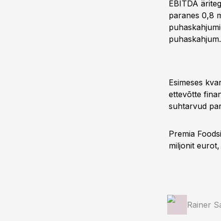
EBITDA äriteg
paranes 0,8 mi
puhaskahjumig
puhaskahjum.
Esimeses kvar
ettevõtte fin
suhtarvud par
Premia Foodsi
miljonit eurot
Rainer S