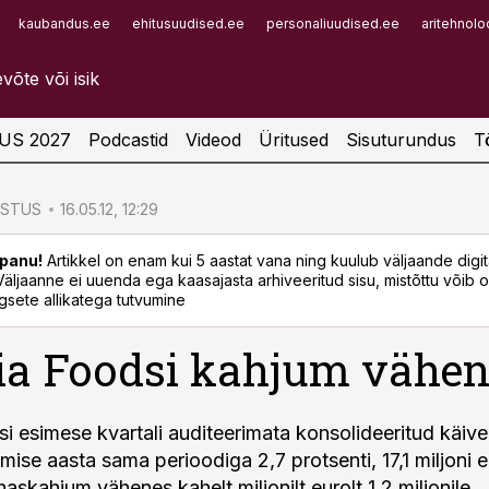
kaubandus.ee
ehitusuudised.ee
personaliuudised.ee
aritehnolo
Infopank
Radar
US 2027
Podcastid
Videod
Üritused
Sisuturundus
T
ÖSTUS
16.05.12, 12:29
panu!
Artikkel on enam kui 5 aastat vana ning kuulub väljaande digi
. Väljaanne ei uuenda ega kaasajasta arhiveeritud sisu, mistõttu võib ol
sete allikatega tutvumine
ia Foodsi kahjum vähen
i esimese kvartali auditeerimata konsolideeritud käiv
mise aasta sama perioodiga 2,7 protsenti, 17,1 miljoni e
askahjum vähenes kahelt miljonilt eurolt 1,2 miljonile.