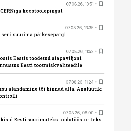
07.08.26, 13:51
s CERNiga koostöölepingut
07.08.26, 13:35
 seni suurima päikesepargi
07.08.26, 11:52
ostis Eestis toodetud aiapaviljoni.
unnustus Eesti tootmiskvaliteedile
07.08.26, 11:24
ksu alandamine tõi hinnad alla. Analüütik:
ontrolli
07.08.26, 08:00
rkisid Eesti suurimateks toidutöösturiteks