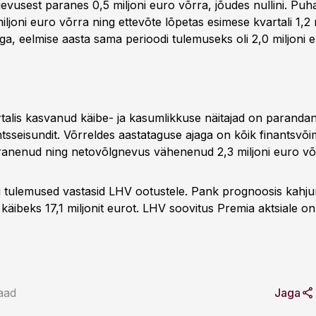
evusest paranes 0,5 miljoni euro võrra, jõudes nullini. Pu
ljoni euro võrra ning ettevõte lõpetas esimese kvartali 1,2 
a, eelmise aasta sama perioodi tulemuseks oli 2,0 miljoni 
talis kasvanud käibe- ja kasumlikkuse näitajad on paranda
antsseisundit. Võrreldes aastataguse ajaga on kõik finantsv
anenud ning netovõlgnevus vähenenud 2,3 miljoni euro võ
 tulemused vastasid LHV ootustele. Pank prognoosis kahju
, käibeks 17,1 miljonit eurot. LHV soovitus Premia aktsiale on
aad
Jaga