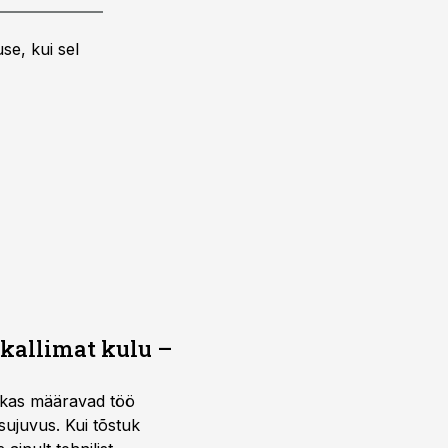
se, kui sel
 kallimat kulu –
ktikas määravad töö
sujuvus. Kui tõstuk