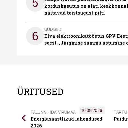
5
korduskasutus on alati keskkonna
näitavad teistsugust pilti
UUDISED
6
Elva elektroonikatööstus GPV Eesti 
seest. „Järgmise sammu astumine ol
ÜRITUSED
16.09.2026
TALLINN - IDA-VIRUMAA
TARTU
Energiasäästlikud lahendused
Puidu
2026