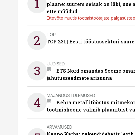
1
plaane: suurem seisak on läbi, uue
ette müüdud
Ettevõte muutis tootmistöötajate palgasüste
TOP
2
TOP 231 | Eesti tööstussektori su
UUDISED
3
ETS Nord omandas Soome omani
jahutusseadmete ärisuuna
MAJANDUSTULEMUSED
4
Kehra metallitööstus mitmekor
tootmishoone valmib plaanitust v
ARVAMUSED
Kaupo Karba: pakendidebatis levib 