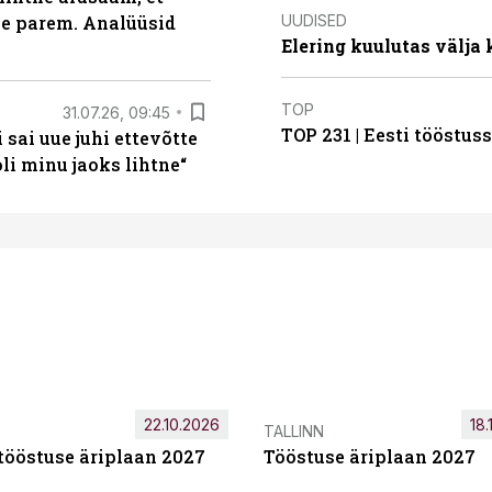
UUDISED
le parem. Analüüsid
Elering kuulutas välja
TOP
31.07.26, 09:45
TOP 231 | Eesti tööstu
sai uue juhi ettevõtte
i minu jaoks lihtne“
22.10.2026
18.
TALLINN
tööstuse äriplaan 2027
Tööstuse äriplaan 2027