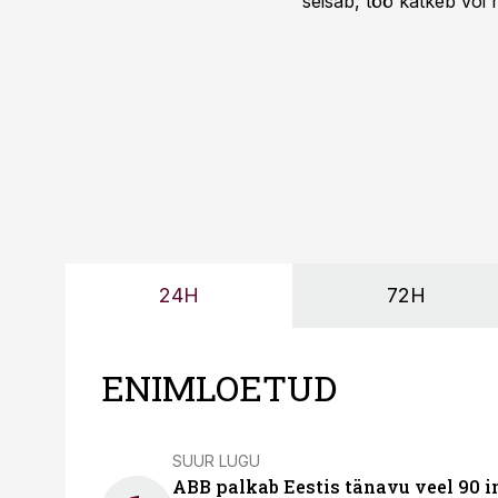
seisab, töö katkeb või m
probleemi, vaid otsest 
24H
72H
ENIMLOETUD
SUUR LUGU
ABB palkab Eestis tänavu veel 90 