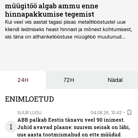
müügitöö algab ammu enne
hinnapakkumise tegemist
Kui veel viis aastat tagasi piisas metallitööstustel uue
kliendi leidmiseks heast hinnast ja mõnest kohtumisest,
siis täna on allhanketööstuse müügitöö muutunud
märksa pikemaks ja süsteemsemaks. Konkurents on
kasvanud, kliendid kaaluvad otsuseid põhjalikumalt
ning partnerit ei valita enam ainult tootmisvõimekuse
või hinnakirja järgi.
24H
72H
Nädal
ENIMLOETUD
SUUR LUGU
04.08.26, 10:42
ABB palkab Eestis tänavu veel 90 inimest.
1
Juhid avavad plaane: suurem seisak on läbi,
uue aasta tootmismahud on ette müüdud