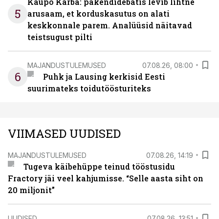
Kaupo Karba: pakendidebatis levib lihtne
5
arusaam, et korduskasutus on alati
keskkonnale parem. Analüüsid näitavad
teistsugust pilti
MAJANDUSTULEMUSED
07.08.26, 08:00
6
Puhk ja Lausing kerkisid Eesti
suurimateks toidutöösturiteks
VIIMASED UUDISED
MAJANDUSTULEMUSED
07.08.26, 14:19
Tugeva käibehüppe teinud tööstusidu
Fractory jäi veel kahjumisse. “Selle aasta siht on
20 miljonit”
UUDISED
07.08.26, 13:51