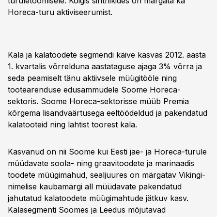
turuletoomisele. Kõigis sihtriikides on märgata ka
Horeca-turu aktiviseerumist.
Kala ja kalatoodete segmendi käive kasvas 2012. aasta
1. kvartalis võrrelduna aastataguse ajaga 3% võrra ja
seda peamiselt tänu aktiivsele müügitööle ning
tootearenduse edusammudele Soome Horeca-
sektoris. Soome Horeca-sektorisse müüb Premia
kõrgema lisandväärtusega eeltöödeldud ja pakendatud
kalatooteid ning lahtist toorest kala.
Kasvanud on nii Soome kui Eesti jae- ja Horeca-turule
müüdavate soola- ning graavitoodete ja marinaadis
toodete müügimahud, sealjuures on märgatav Vikingi-
nimelise kaubamärgi all müüdavate pakendatud
jahutatud kalatoodete müügimahtude jätkuv kasv.
Kalasegmenti Soomes ja Leedus mõjutavad