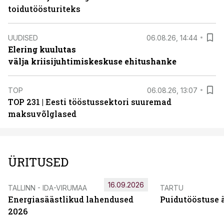
toidutöösturiteks
UUDISED
06.08.26, 14:44
Elering kuulutas
välja kriisijuhtimiskeskuse ehitushanke
TOP
06.08.26, 13:07
TOP 231 | Eesti tööstussektori suuremad
maksuvõlglased
ÜRITUSED
16.09.2026
TALLINN - IDA-VIRUMAA
TARTU
Energiasäästlikud lahendused
Puidutööstuse 
2026