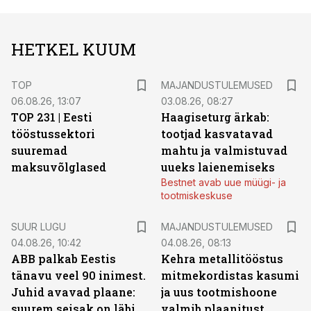
HETKEL KUUM
TOP
MAJANDUSTULEMUSED
06.08.26, 13:07
03.08.26, 08:27
TOP 231 | Eesti
Haagiseturg ärkab:
tööstussektori
tootjad kasvatavad
suuremad
mahtu ja valmistuvad
maksuvõlglased
uueks laienemiseks
Bestnet avab uue müügi- ja
tootmiskeskuse
SUUR LUGU
MAJANDUSTULEMUSED
04.08.26, 10:42
04.08.26, 08:13
ABB palkab Eestis
Kehra metallitööstus
tänavu veel 90 inimest.
mitmekordistas kasumi
Juhid avavad plaane:
ja uus tootmishoone
suurem seisak on läbi,
valmib plaanitust