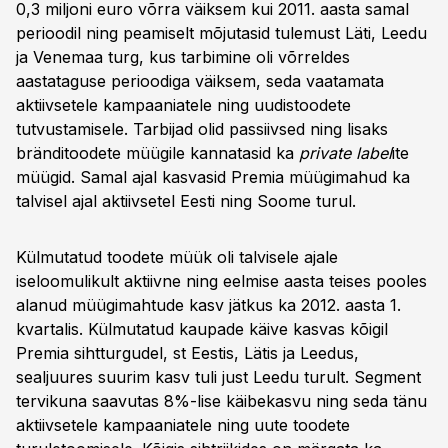
0,3 miljoni euro võrra väiksem kui 2011. aasta samal
perioodil ning peamiselt mõjutasid tulemust Läti, Leedu
ja Venemaa turg, kus tarbimine oli võrreldes
aastataguse perioodiga väiksem, seda vaatamata
aktiivsetele kampaaniatele ning uudistoodete
tutvustamisele. Tarbijad olid passiivsed ning lisaks
bränditoodete müügile kannatasid ka
private label
ite
müügid. Samal ajal kasvasid Premia müügimahud ka
talvisel ajal aktiivsetel Eesti ning Soome turul.
Külmutatud toodete müük oli talvisele ajale
iseloomulikult aktiivne ning eelmise aasta teises pooles
alanud müügimahtude kasv jätkus ka 2012. aasta 1.
kvartalis. Külmutatud kaupade käive kasvas kõigil
Premia sihtturgudel, st Eestis, Lätis ja Leedus,
sealjuures suurim kasv tuli just Leedu turult. Segment
tervikuna saavutas 8%-lise käibekasvu ning seda tänu
aktiivsetele kampaaniatele ning uute toodete