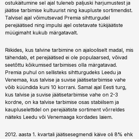
ostukäitumine sel ajal tuleneb paljuski harjumustest ja
jäätise tarbimise kultuurist ning kaupluste sortimendist.
Talvisel ajal võimutsevad Premia sihtturgudel
perejäätised ning impulsi ajel ostetavate tükijäätiste
müügimaht kukub märgatavalt.
Riikides, kus talvine tarbimine on ajalooliselt madal, mis
tähendab, et perejäätised ei ole populaarsed, võivad
seetõttu kõikumised tarbimises olla märgatavad.
Premia puhul on sellisteks sihtturgudeks Leedu ja
Venemaa, kus talvise ja suvise jäätisetarbimise vahe
võib küündida kuni 10 korrani. Samal ajal Eesti turg,
kus talvise ja suvise jäätisetarbimise vahe on 2-3
kordne, on ka talvise tarbimise osas stabiilsem ja
kaupluselettidel on perejäätiste sortiment võrreldes
näiteks Leedu või Venemaaga kordades laiem.
2012. aasta 1. kvartali jäätisesegmendi käive oli 8% ehk