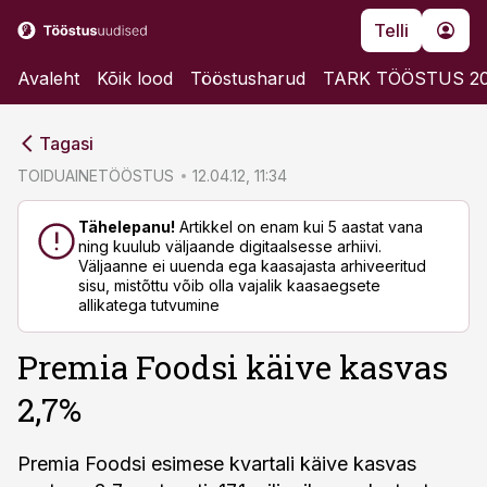
Telli
Avaleht
Kõik lood
Tööstusharud
TARK TÖÖSTUS 2
cebook
cebook
Tagasi
Twitter)
Twitter)
TOIDUAINETÖÖSTUS
12.04.12, 11:34
kedIn
kedIn
Tähelepanu!
Artikkel on enam kui 5 aastat vana
ning kuulub väljaande digitaalsesse arhiivi.
ail
ail
Väljaanne ei uuenda ega kaasajasta arhiveeritud
sisu, mistõttu võib olla vajalik kaasaegsete
k
k
allikatega tutvumine
Premia Foodsi käive kasvas
2,7%
Premia Foodsi esimese kvartali käive kasvas