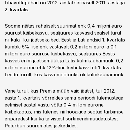
Lihavõttepühad on 2012. aastal sarnaselt 2011. aastaga
2. kvartalis.
Soome näitas rahaliselt suurimat ehk 0,4 miljoni euro
suurust käibekasvu, sealjuures kasvasid sealsel turul
nii kala- kui jäätisekäibed. Eesti ja Läti andsid 1. kvartalis
kumbki 5%-lise ehk vastavalt 0,2 miljoni euro ja 0,1
miljoni euro suuruse käibekasvu, sealjuures Eestis
kasvas enim jäätisemüük ja Lätis külmkaubamüük. 0,2
miljoni eurone ehk 12%-line käibekasv tuli 1. kvartalis
Leedu turult, kus kasvumootoriks oli külmkaubamüük.
Vene turul, kus Premia müüb vaid jäätist, tuli 2012.
aasta 1. kvartalis võrreldes sama perioodi tulemustega
eelmisel aastal vastu võtta 0,4 miljoni eurone
käibekaotus, mis tulenes nii hooajaga seotud tarbimise
eripäradest kui ka talvistest sortimendimuudatustest
Peterburi suuremates jaekettides.