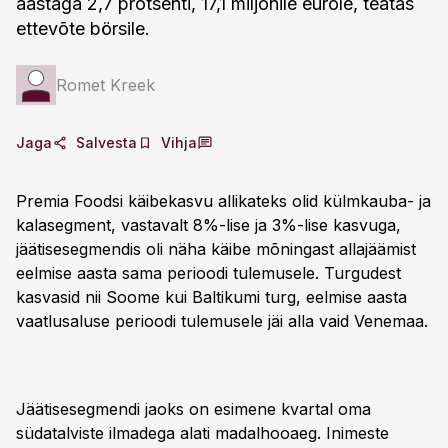
aastaga 2,7 protsenti, 17,1 miljonile eurole, teatas
ettevõte börsile.
Romet Kreek
Jaga
Salvesta
Vihja
Premia Foodsi käibekasvu allikateks olid külmkauba- ja
kalasegment, vastavalt 8%-lise ja 3%-lise kasvuga,
jäätisesegmendis oli näha käibe mõningast allajäämist
eelmise aasta sama perioodi tulemusele. Turgudest
kasvasid nii Soome kui Baltikumi turg, eelmise aasta
vaatlusaluse perioodi tulemusele jäi alla vaid Venemaa.
Jäätisesegmendi jaoks on esimene kvartal oma
südatalviste ilmadega alati madalhooaeg. Inimeste