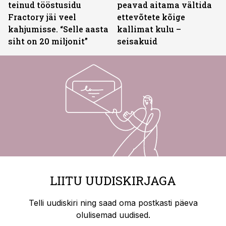
teinud tööstusidu
peavad aitama vältida
Fractory jäi veel
ettevõtete kõige
kahjumisse. “Selle aasta
kallimat kulu –
siht on 20 miljonit”
seisakuid
LIITU UUDISKIRJAGA
Telli uudiskiri ning saad oma postkasti päeva
olulisemad uudised.