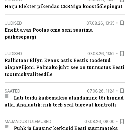
Harju Elekter pikendas CERNiga koostöölepingut
UUDISED
07.08.26, 13:35
Enefit avas Poolas oma seni suurima
päikesepargi
UUDISED
07.08.26, 11:52
Rallistaar Elfyn Evans ostis Eestis toodetud
aiapaviljoni. Palmako juht: see on tunnustus Eesti
tootmiskvaliteedile
SAATED
07.08.26, 11:24
Läti toidu käibemaksu alandamine tõi hinnad
alla. Analüütik: riik teeb seal tugevat kontrolli
MAJANDUSTULEMUSED
07.08.26, 08:00
Puhk ja Lausing kerkisid Eesti suurimateks