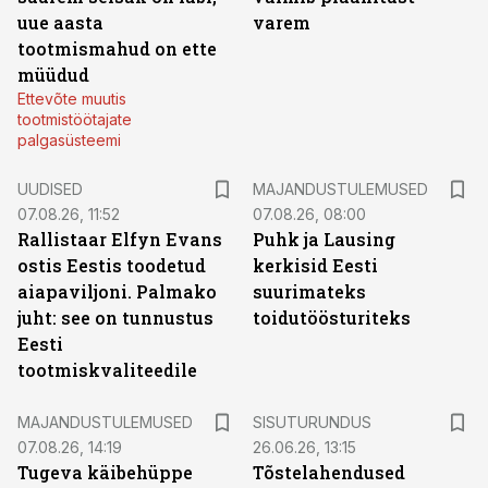
uue aasta
varem
tootmismahud on ette
müüdud
Ettevõte muutis
tootmistöötajate
palgasüsteemi
UUDISED
MAJANDUSTULEMUSED
07.08.26, 11:52
07.08.26, 08:00
Rallistaar Elfyn Evans
Puhk ja Lausing
ostis Eestis toodetud
kerkisid Eesti
aiapaviljoni. Palmako
suurimateks
juht: see on tunnustus
toidutöösturiteks
Eesti
tootmiskvaliteedile
ST
MAJANDUSTULEMUSED
SISUTURUNDUS
07.08.26, 14:19
26.06.26, 13:15
Tugeva käibehüppe
Tõstelahendused