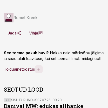
Romet Kreek
Jaga
Vihja
See teema pakub huvi?
Hakka neid märksõnu jälgima
ja saad alati teavituse, kui sel teemal ilmub midagi uut!
Toiduainetööstus
SEOTUD LOOD
SISUTURUNDUS
07.07.26, 09:20
ST
Danival MW: edukas allhanke