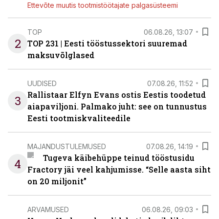
Ettevõte muutis tootmistöötajate palgasüsteemi
TOP
06.08.26, 13:07
2
TOP 231 | Eesti tööstussektori suuremad
maksuvõlglased
UUDISED
07.08.26, 11:52
Rallistaar Elfyn Evans ostis Eestis toodetud
3
aiapaviljoni. Palmako juht: see on tunnustus
Eesti tootmiskvaliteedile
MAJANDUSTULEMUSED
07.08.26, 14:19
Tugeva käibehüppe teinud tööstusidu
4
Fractory jäi veel kahjumisse. “Selle aasta siht
on 20 miljonit”
ARVAMUSED
06.08.26, 09:03