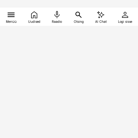
Menüü
Uudised
Raadio
Otsing
AI Chat
Logi sisse
Vana-Lõuna 39/1, 19094 Tallinn
(+372) 667 0111
toostusuudised@toostusuudised.ee
Telli
Reklaam
Firmast
Sisu kasutamisõigused
Ajakirjaniku
eetikakoodeks
Üldtingimused
Privaatsustingimused
Küpsiste poliitika
KKK