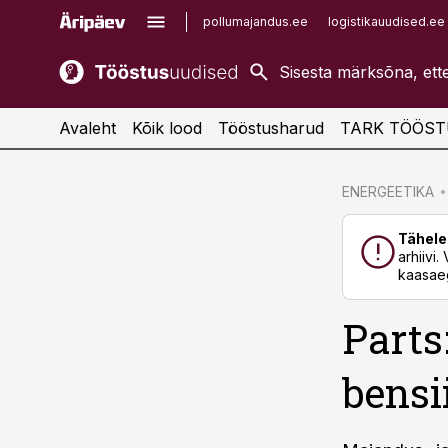
pollumajandus.ee
logistikauudised.ee
kaubandus.ee
imelineajalugu.ee
kinnisvarauudised.ee
imelineteadus.ee
Avaleht
Kõik lood
Tööstusharud
TARK TÖÖST
cebook
cebook
ENERGEETIKA
Twitter)
Twitter)
Tähele
kedIn
kedIn
arhiivi
kaasaeg
ail
ail
Parts
k
k
bensi