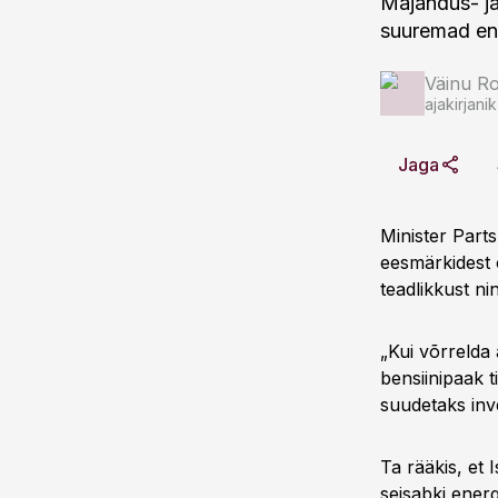
Majandus- ja
suuremad ene
Väinu Ro
ajakirjanik
Jaga
Minister Parts
eesmärkidest 
teadlikkust n
„Kui võrrelda 
bensiinipaak t
suudetaks inv
Ta rääkis, et
seisabki ener