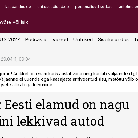
kaubandus.ee
ehitusuudised.ee
personaliuudised.ee
aritehnolo
Infopank
Radar
US 2027
Podcastid
Videod
Üritused
Sisuturundus
T
29.04.11, 09:04
panu!
Artikkel on enam kui 5 aastat vana ning kuulub väljaande digi
. Väljaanne ei uuenda ega kaasajasta arhiveeritud sisu, mistõttu võib ol
sete allikatega tutvumine
: Eesti elamud on nagu
ini lekkivad autod