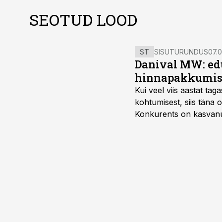
SEOTUD LOOD
ST
SISUTURUNDUS
07.0
Danival MW: ed
hinnapakkumis
Kui veel viis aastat tag
kohtumisest, siis tän
Konkurents on kasvanud,
tootmisvõimekuse või hi