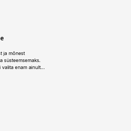
ne
st ja mõnest
 ja süsteemsemaks.
 valita enam ainult