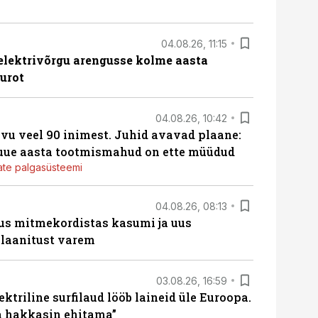
04.08.26, 11:15
b elektrivõrgu arengusse kolme aasta
eurot
04.08.26, 10:42
vu veel 90 inimest. Juhid avavad plaane:
 uue aasta tootmismahud on ette müüdud
jate palgasüsteemi
04.08.26, 08:13
us mitmekordistas kasumi ja uus
laanitust varem
03.08.26, 16:59
ektriline surfilaud lööb laineid üle Euroopa.
ja hakkasin ehitama”