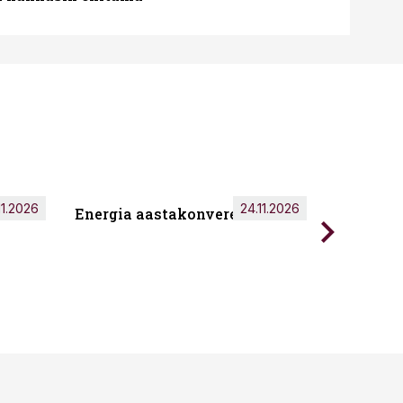
11.2026
24.11.2026
Energia aastakonverents 2026
Tark töö