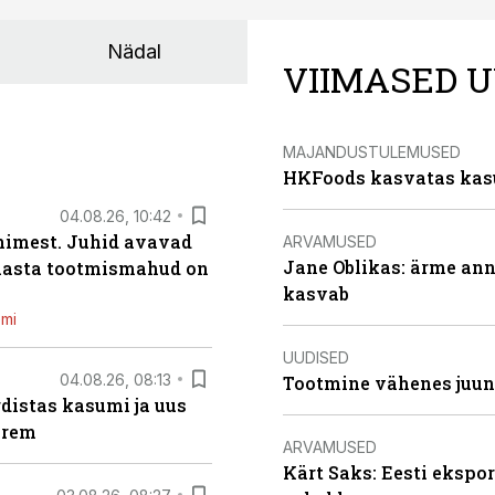
Nädal
VIIMASED U
MAJANDUSTULEMUSED
HKFoods kasvatas kas
04.08.26, 10:42
inimest. Juhid avavad
ARVAMUSED
Jane Oblikas: ärme anna
 aasta tootmismahud on
kasvab
emi
UUDISED
04.08.26, 08:13
Tootmine vähenes juuni
distas kasumi ja uus
arem
ARVAMUSED
Kärt Saks: Eesti ekspor