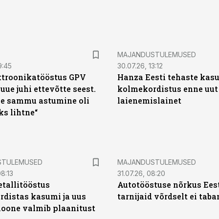
MAJANDUSTULEMUSED
9:45
30.07.26, 13:12
ktroonikatööstus GPV
Hanza Eesti tehaste kas
 uue juhi ettevõtte seest.
kolmekordistus enne uut
e sammu astumine oli
laienemislainet
ks lihtne“
STULEMUSED
MAJANDUSTULEMUSED
8:13
31.07.26, 08:20
tallitööstus
Autotööstuse nõrkus Ees
distas kasumi ja uus
tarnijaid võrdselt ei tab
oone valmib plaanitust