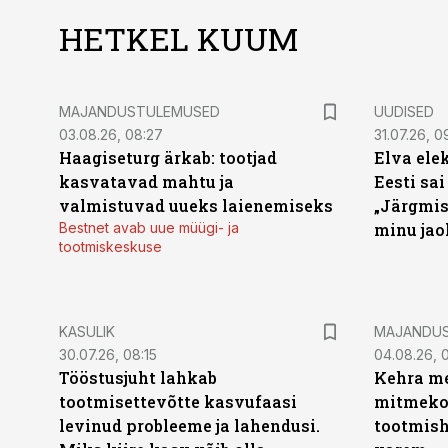
HETKEL KUUM
MAJANDUSTULEMUSED
UUDISED
03.08.26, 08:27
31.07.26, 0
Haagiseturg ärkab: tootjad
Elva ele
kasvatavad mahtu ja
Eesti sai
valmistuvad uueks laienemiseks
„Järgmis
Bestnet avab uue müügi- ja
minu jao
tootmiskeskuse
KASULIK
MAJANDU
30.07.26, 08:15
04.08.26, 0
Tööstusjuht lahkab
Kehra me
tootmisettevõtte kasvufaasi
mitmekor
levinud probleeme ja lahendusi.
tootmish