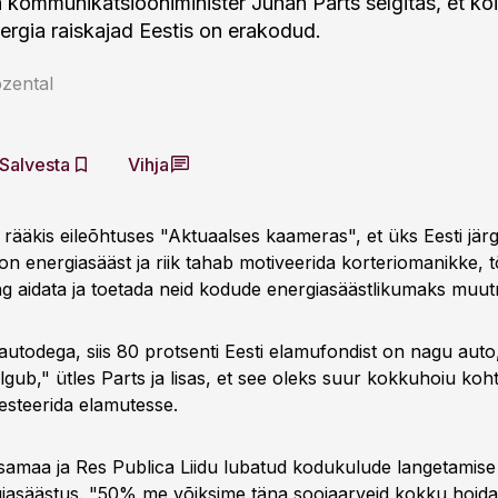
 kommunikatsiooniminister Juhan Parts selgitas, et kõ
rgia raiskajad Eestis on erakodud.
zental
Salvesta
Vihja
 rääkis eileõhtuses "Aktuaalses kaameras", et üks Eesti jär
on energiasääst ja riik tahab motiveerida korteriomanikke, 
ing aidata ja toetada neid kodude energiasäästlikumaks muut
autodega, siis 80 protsenti Eesti elamufondist on nagu auto,
ilgub," ütles Parts ja lisas, et see oleks suur kokkuhoiu koht
esteerida elamutesse.
 Isamaa ja Res Publica Liidu lubatud kodukulude langetamis
giasäästus. "50% me võiksime täna soojaarveid kokku hoida,