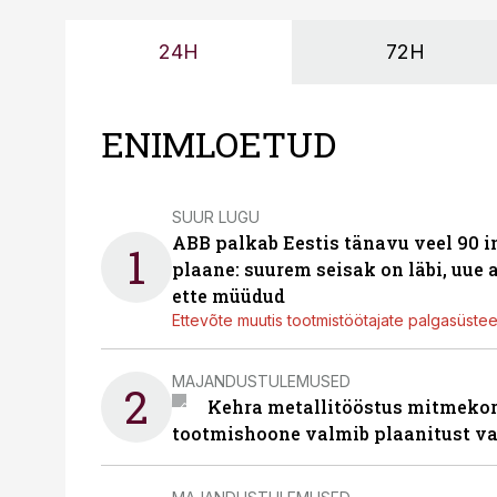
24H
72H
ENIMLOETUD
SUUR LUGU
ABB palkab Eestis tänavu veel 90 
1
plaane: suurem seisak on läbi, uue
ette müüdud
Ettevõte muutis tootmistöötajate palgasüste
MAJANDUSTULEMUSED
2
Kehra metallitööstus mitmekor
tootmishoone valmib plaanitust v