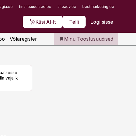
Iseteenindus
ogia.ee
finantsuudised.ee
aripaev.ee
bestmarketing.ee
finantsu
Telli Tööstusuudised
Küsi AI-lt
Telli
Logi sisse
öö
Võlaregister
Minu Tööstusuudised
taalsesse
la vajalik