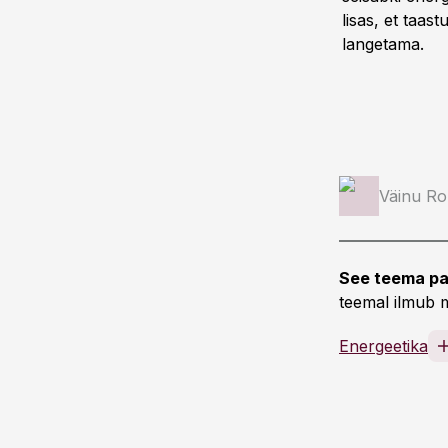
lisas, et taa
langetama.
Väinu Ro
See teema pa
teemal ilmub m
Energeetika