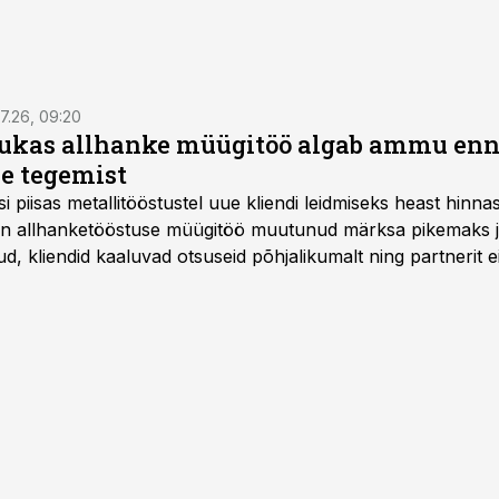
7.26, 09:20
ukas allhanke müügitöö algab ammu en
e tegemist
asi piisas metallitööstustel uue kliendi leidmiseks heast hinna
a on allhanketööstuse müügitöö muutunud märksa pikemaks
 kliendid kaaluvad otsuseid põhjalikumalt ning partnerit ei
nnakirja järgi.