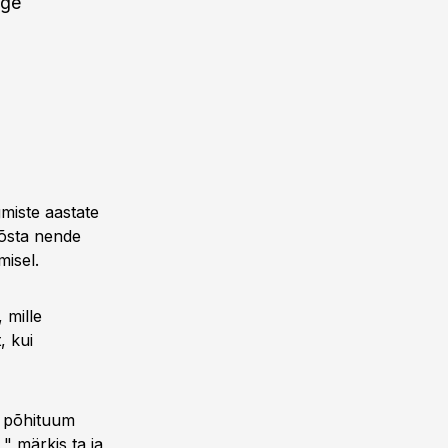
ige
gmiste aastate
tõsta nende
misel.
 mille
, kui
e põhituum
" märkis ta ja