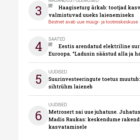
MAJANDUSTULEMUSED
3
Haagiseturg ärkab: tootjad kas
valmistuvad uueks laienemiseks
Bestnet avab uue müügi- ja tootmiskeskuse
SAATED
4
Eestis arendatud elektriline sur
Euroopa. “Ladusin säästud alla ja 
UUDISED
5
Suurinvesteeringute toetus muutub:
sihtrühm laieneb
UUDISED
6
Metrosert sai uue juhatuse. Juhatu
Madis Raukas: keskendume rakend
kasvatamisele