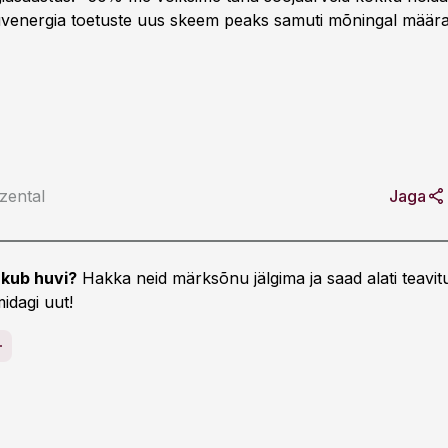
stuvenergia toetuste uus skeem peaks samuti mõningal määral
zental
Jaga
kub huvi?
Hakka neid märksõnu jälgima ja saad alati teavitu
idagi uut!