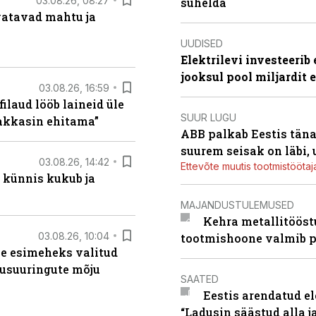
03.08.26, 08:27
suhelda
vatavad mahtu ja
UUDISED
Elektrilevi investeeri
jooksul pool miljardit 
03.08.26, 16:59
filaud lööb laineid üle
SUUR LUGU
hakkasin ehitama”
ABB palkab Eestis täna
suurem seisak on läbi,
03.08.26, 14:42
Ettevõte muutis tootmistööta
 künnis kukub ja
MAJANDUSTULEMUSED
Kehra metallitööst
03.08.26, 10:04
tootmishoone valmib p
se esimeheks valitud
usuuringute mõju
SAATED
Eestis arendatud el
“Ladusin säästud alla 