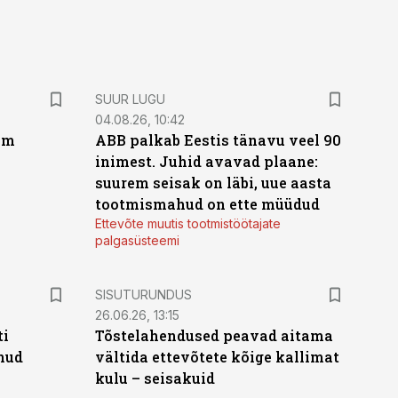
SUUR LUGU
04.08.26, 10:42
um
ABB palkab Eestis tänavu veel 90
inimest. Juhid avavad plaane:
suurem seisak on läbi, uue aasta
tootmismahud on ette müüdud
Ettevõte muutis tootmistöötajate
palgasüsteemi
ST
SISUTURUNDUS
26.06.26, 13:15
ti
Tõstelahendused peavad aitama
anud
vältida ettevõtete kõige kallimat
kulu – seisakuid