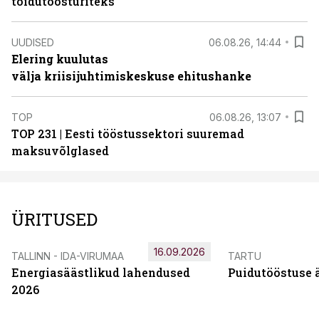
toidutöösturiteks
UUDISED
06.08.26, 14:44
Elering kuulutas
välja kriisijuhtimiskeskuse ehitushanke
TOP
06.08.26, 13:07
TOP 231 | Eesti tööstussektori suuremad
maksuvõlglased
ÜRITUSED
16.09.2026
TALLINN - IDA-VIRUMAA
TARTU
Energiasäästlikud lahendused
Puidutööstuse 
2026