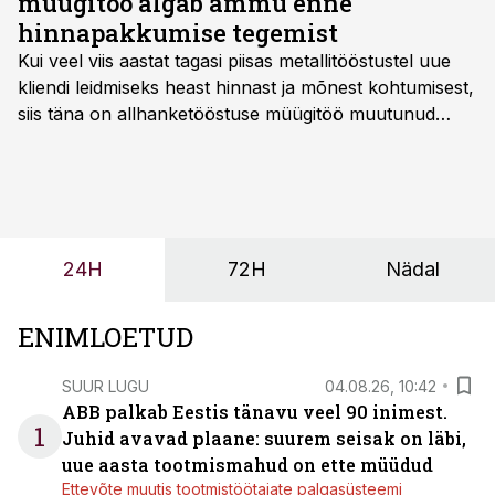
müügitöö algab ammu enne
hinnapakkumise tegemist
Kui veel viis aastat tagasi piisas metallitööstustel uue
kliendi leidmiseks heast hinnast ja mõnest kohtumisest,
siis täna on allhanketööstuse müügitöö muutunud
märksa pikemaks ja süsteemsemaks. Konkurents on
kasvanud, kliendid kaaluvad otsuseid põhjalikumalt
ning partnerit ei valita enam ainult tootmisvõimekuse
või hinnakirja järgi.
24H
72H
Nädal
ENIMLOETUD
SUUR LUGU
04.08.26, 10:42
ABB palkab Eestis tänavu veel 90 inimest.
1
Juhid avavad plaane: suurem seisak on läbi,
uue aasta tootmismahud on ette müüdud
Ettevõte muutis tootmistöötajate palgasüsteemi