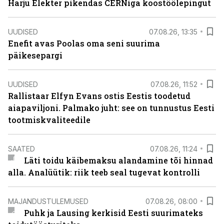
Harju Elekter pikendas CERNiga koostöölepingut
UUDISED
07.08.26, 13:35
Enefit avas Poolas oma seni suurima
päikesepargi
UUDISED
07.08.26, 11:52
Rallistaar Elfyn Evans ostis Eestis toodetud
aiapaviljoni. Palmako juht: see on tunnustus Eesti
tootmiskvaliteedile
SAATED
07.08.26, 11:24
Läti toidu käibemaksu alandamine tõi hinnad
alla. Analüütik: riik teeb seal tugevat kontrolli
MAJANDUSTULEMUSED
07.08.26, 08:00
Puhk ja Lausing kerkisid Eesti suurimateks