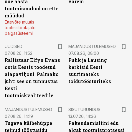
uue aasta
varem
tootmismahud on ette
müüdud
Ettevõte muutis
tootmistöötajate
palgasüsteemi
UUDISED
MAJANDUSTULEMUSED
07.08.26, 11:52
07.08.26, 08:00
Rallistaar Elfyn Evans
Puhk ja Lausing
ostis Eestis toodetud
kerkisid Eesti
aiapaviljoni. Palmako
suurimateks
juht: see on tunnustus
toidutöösturiteks
Eesti
tootmiskvaliteedile
ST
MAJANDUSTULEMUSED
SISUTURUNDUS
07.08.26, 14:19
13.07.26, 14:36
Tugeva käibehüppe
Pakendamisliini edu
teinud tööstusidu
algab tootmisprotsessi