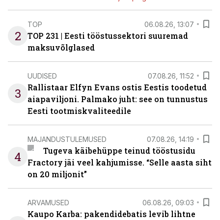
TOP
06.08.26, 13:07
2
TOP 231 | Eesti tööstussektori suuremad
maksuvõlglased
UUDISED
07.08.26, 11:52
Rallistaar Elfyn Evans ostis Eestis toodetud
3
aiapaviljoni. Palmako juht: see on tunnustus
Eesti tootmiskvaliteedile
MAJANDUSTULEMUSED
07.08.26, 14:19
Tugeva käibehüppe teinud tööstusidu
4
Fractory jäi veel kahjumisse. “Selle aasta siht
on 20 miljonit”
ARVAMUSED
06.08.26, 09:03
Kaupo Karba: pakendidebatis levib lihtne