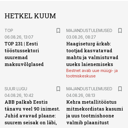
HETKEL KUUM
TOP
MAJANDUSTULEMUSED
06.08.26, 13:07
03.08.26, 08:27
TOP 231 | Eesti
Haagiseturg ärkab:
tööstussektori
tootjad kasvatavad
suuremad
mahtu ja valmistuvad
maksuvõlglased
uueks laienemiseks
Bestnet avab uue müügi- ja
tootmiskeskuse
SUUR LUGU
MAJANDUSTULEMUSED
04.08.26, 10:42
04.08.26, 08:13
ABB palkab Eestis
Kehra metallitööstus
tänavu veel 90 inimest.
mitmekordistas kasumi
Juhid avavad plaane:
ja uus tootmishoone
suurem seisak on läbi,
valmib plaanitust