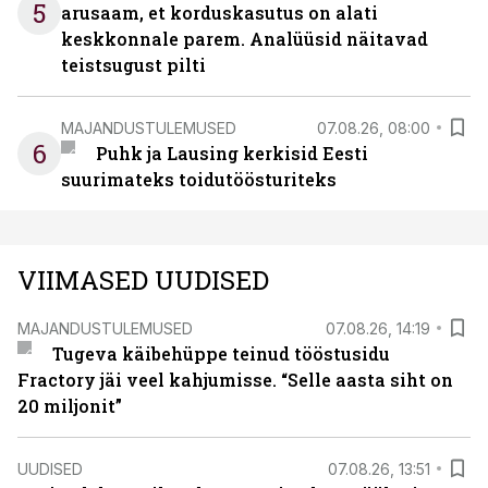
5
arusaam, et korduskasutus on alati
keskkonnale parem. Analüüsid näitavad
teistsugust pilti
MAJANDUSTULEMUSED
07.08.26, 08:00
6
Puhk ja Lausing kerkisid Eesti
suurimateks toidutöösturiteks
VIIMASED UUDISED
MAJANDUSTULEMUSED
07.08.26, 14:19
Tugeva käibehüppe teinud tööstusidu
Fractory jäi veel kahjumisse. “Selle aasta siht on
20 miljonit”
UUDISED
07.08.26, 13:51