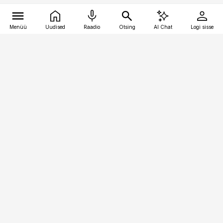
Menüü
Uudised
Raadio
Otsing
AI Chat
Logi sisse
Vana-Lõuna 39/1, 19094 Tallinn
(+372) 667 0111
toostusuudised@toostusuudised.ee
Telli
Reklaam
Firmast
Sisu kasutamisõigused
Ajakirjaniku
eetikakoodeks
Üldtingimused
Privaatsustingimused
Küpsiste poliitika
KKK
Eesti Meediaettevõtete
Eelistuste haldamine