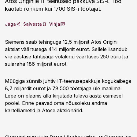
Atos Originile IT teenuseid pakkuva SIS-i. Töö
kaotab rohkem kui 1700 SIS-i töötajat.
Jaga
Salvesta
Vihja
Siemens saab tehinguga 12,5 miljonit Atos Origini
aktsiat väärtusega 414 miljonit eurot. Sellele lisandub
viie aastase tähtajaga võlakirju väärtuses 250 eurot ja
sularaha 186 miljonit eurot.
Müügiga sünnib juhtiv IT-teenusepakkuja kogukäibega
8,7 miljardit eurot ja 78 500 töötajaga üle maailma.
Lepe on plaanis alla kirjutada tuleva aasta esimesel
poolel. Enne peavad oma nõusoleku andma
kartelliametid ja Atose aktsionärid.