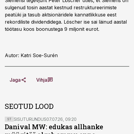
Siemensi tegevjuht Peter Löscher ütles, et Siemens on
sulgenud tosin aastat kestnud restruktureerimiste
peatüki ja tasub aktsionäridele kannatlikkuse eest
rekordiliste dividendidega. Löscher ise sai läinud aastal
töötasu koos boonustega 9 miljonit eurot.
Autor: Katri Soe-Surén
Jaga
Vihja
SEOTUD LOOD
SISUTURUNDUS
07.07.26, 09:20
ST
Danival MW: edukas allhanke