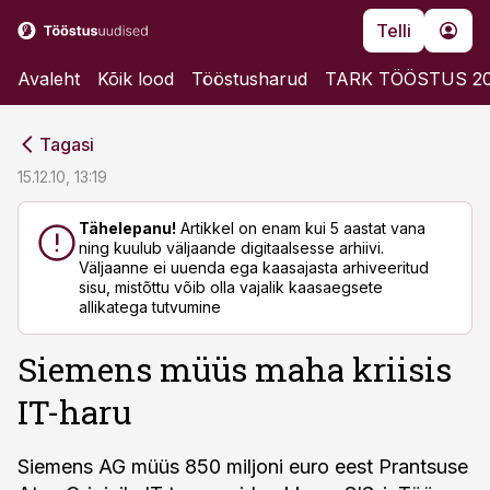
Telli
Avaleht
Kõik lood
Tööstusharud
TARK TÖÖSTUS 2
cebook
cebook
Tagasi
Twitter)
Twitter)
15.12.10, 13:19
kedIn
kedIn
Tähelepanu!
Artikkel on enam kui 5 aastat vana
ning kuulub väljaande digitaalsesse arhiivi.
ail
ail
Väljaanne ei uuenda ega kaasajasta arhiveeritud
sisu, mistõttu võib olla vajalik kaasaegsete
k
k
allikatega tutvumine
Siemens müüs maha kriisis
IT-haru
Siemens AG müüs 850 miljoni euro eest Prantsuse