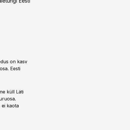
letungi Eesti
edus on kasv
osa. Eesti
e küll Läti
turuosa.
 ei kaota