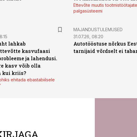
Ettevõte muutis tootmistöötajat
palgasüsteemi
MAJANDUSTULEMUSED
8:15
31.07.26, 08:20
uht lahkab
Autotööstuse nõrkus Ees
ttevõtte kasvufaasi
tarnijaid võrdselt ei tab
probleeme ja lahendusi.
re kasv võib olla
 kui kriis?
ohiks ehitada ebastabiilsele
”
KIRJAGA