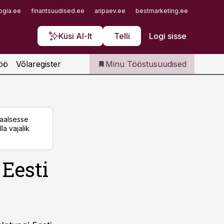
Iseteenindus
ogia.ee
finantsuudised.ee
aripaev.ee
bestmarketing.ee
finantsu
Telli Tööstusuudised
Küsi AI-lt
Telli
Logi sisse
öö
Võlaregister
Minu Tööstusuudised
taalsesse
la vajalik
 Eesti