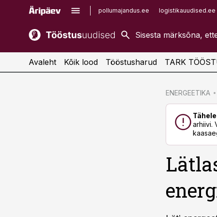
pollumajandus.ee
logistikauudised.ee
kaubandus.ee
imelineajalugu.ee
kinnisvarauudised.ee
imelineteadus.ee
Avaleht
Kõik lood
Tööstusharud
TARK TÖÖST
cebook
cebook
ENERGEETIKA
Twitter)
Twitter)
Tähele
kedIn
kedIn
arhiivi
kaasaeg
ail
ail
Lätla
k
k
energ