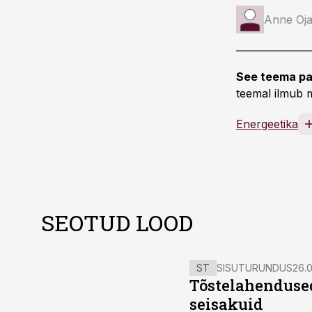
Anne Oj
See teema pa
teemal ilmub m
Energeetika
SEOTUD LOOD
ST
SISUTURUNDUS
26.0
Tõstelahendused
seisakuid