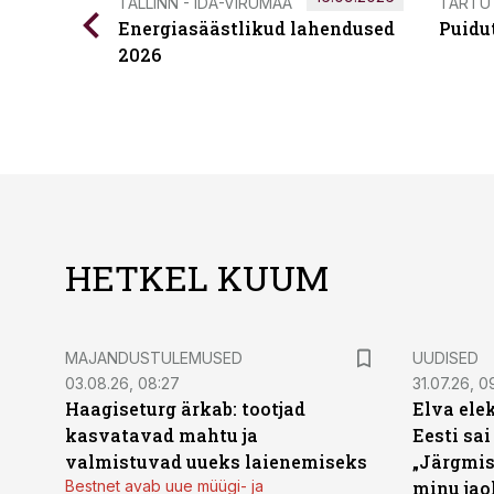
TALLINN - IDA-VIRUMAA
TARTU
Energiasäästlikud lahendused
Puidu
2026
HETKEL KUUM
MAJANDUSTULEMUSED
UUDISED
03.08.26, 08:27
31.07.26, 0
Haagiseturg ärkab: tootjad
Elva ele
kasvatavad mahtu ja
Eesti sai
valmistuvad uueks laienemiseks
„Järgmis
Bestnet avab uue müügi- ja
minu jao