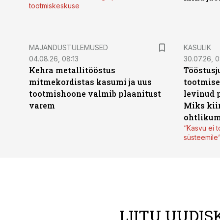
tootmiskeskuse
MAJANDUSTULEMUSED
KASULIK
04.08.26, 08:13
30.07.26, 0
Kehra metallitööstus
Tööstusj
mitmekordistas kasumi ja uus
tootmise
tootmishoone valmib plaanitust
levinud 
varem
Miks kii
ohtlikum
“Kasvu ei t
süsteemile
LIITU UUDIS