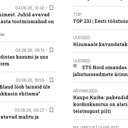
04.08.26, 10:42
inimest. Juhid avavad
TOP
TOP 231 | Eesti tööstu
 aasta tootmismahud on
emi
UUDISED
Hiiumaale kavandatak
04.08.26, 08:13
distas kasumi ja uus
UUDISED
arem
ETS Nord omandas 
jahutusseadmete ärisu
03.08.26, 16:59
filaud lööb laineid üle
ARVAMUSED
hakkasin ehitama”
Kaupo Karba: pakendide
korduskasutus on alat
03.08.26, 08:27
teistsugust pilti
vatavad mahtu ja
MAJANDUSTULEMUSED