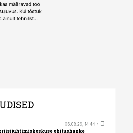
ktikas määravad töö
sujuvus. Kui tõstuk
ainult tehnilist
sele.
UDISED
06.08.26, 14:44
 kriisijuhtimiskeskuse ehitushanke