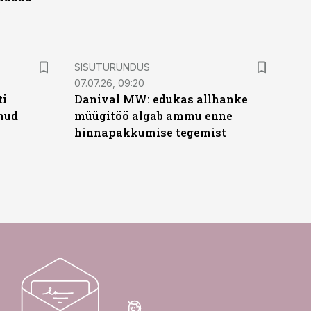
e
ST
SISUTURUNDUS
07.07.26, 09:20
ti
Danival MW: edukas allhanke
anud
müügitöö algab ammu enne
hinnapakkumise tegemist