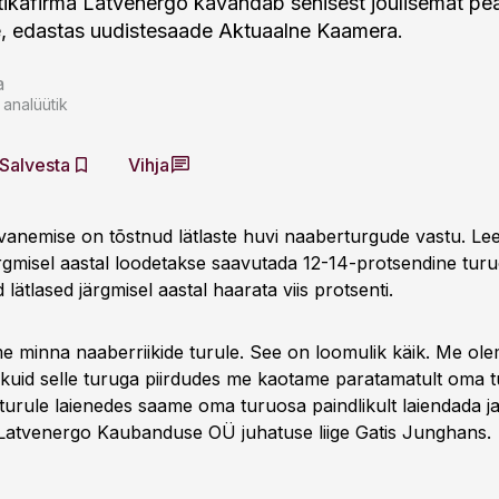
tikafirma Latvenergo kavandab senisest jõulisemat pea
e, edastas uudistesaade Aktuaalne Kaamera.
a
 analüütik
Salvesta
Vihja
vanemise on tõstnud lätlaste huvi naaberturgude vastu. Le
ärgmisel aastal loodetakse saavutada 12-14-protsendine turu
 lätlased järgmisel aastal haarata viis protsenti.
 minna naaberriikide turule. See on loomulik käik. Me olem
a, kuid selle turuga piirdudes me kaotame paratamatult oma 
turule laienedes saame oma turuosa paindlikult laiendada ja
 Latvenergo Kaubanduse OÜ juhatuse liige Gatis Junghans.