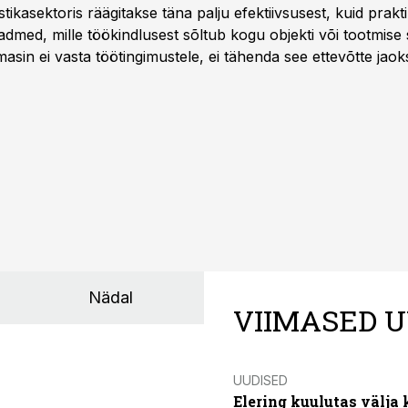
istikasektoris räägitakse täna palju efektiivsusest, kuid pra
dmed, mille töökindlusest sõltub kogu objekti või tootmise 
asin ei vasta töötingimustele, ei tähenda see ettevõtte jaoks 
rahalist kulu, venivaid tähtaegu ja suuremaid riske tööohutu
Nädal
VIIMASED U
UUDISED
Elering kuulutas välja