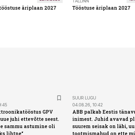
TALLINN
tööstuse äriplaan 2027
Tööstuse äriplaan 2027
SUUR LUGU
9:45
04.08.26, 10:42
ktroonikatööstus GPV
ABB palkab Eestis tänavu
 uue juhi ettevõtte seest.
inimest. Juhid avavad pl
e sammu astumine oli
suurem seisak on läbi, uu
ks lihtne“
tootmismahud on ette m