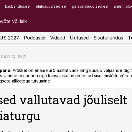
kaubandus.ee
ehitusuudised.ee
personaliuudised.ee
aritehnolo
Infopank
Radar
US 2027
Podcastid
Videod
Üritused
Sisuturundus
T
08.12.10, 19:21
panu!
Artikkel on enam kui 5 aastat vana ning kuulub väljaande digi
. Väljaanne ei uuenda ega kaasajasta arhiveeritud sisu, mistõttu võib ol
sete allikatega tutvumine
sed vallutavad jõuliselt
iaturgu