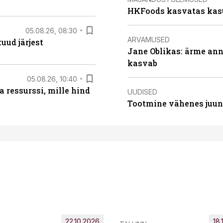
HKFoods kasvatas kas
05.08.26, 08:30
ARVAMUSED
uud järjest
Jane Oblikas: ärme anna
kasvab
05.08.26, 10:40
 ressurssi, mille hind
UUDISED
Tootmine vähenes juuni
22.10.2026
18.