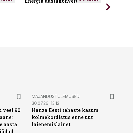
Energia aastakonverents 2026
Tark töö
MAJANDUSTULEMUSED
30.07.26, 13:12
 veel 90
Hanza Eesti tehaste kasum
aane:
kolmekordistus enne uut
e aasta
laienemislainet
üüdud