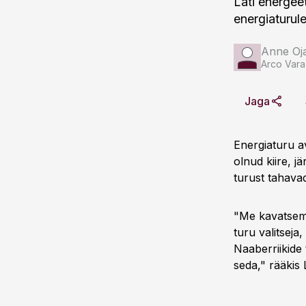
Läti energee
energiaturul
Anne Oj
Arco Vara
Jaga
Energiaturu a
olnud kiire, j
turust tahavad
"Me kavatseme
turu valitsej
Naaberriikide 
seda," rääkis