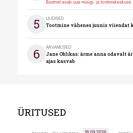
Bestnet avab uue müügi- ja tootmiskeskuse
UUDISED
5
Tootmine vähenes juunis viiendat k
ARVAMUSED
6
Jane Oblikas: ärme anna odavalt ära
ajas kasvab
ÜRITUSED
16.09.2026