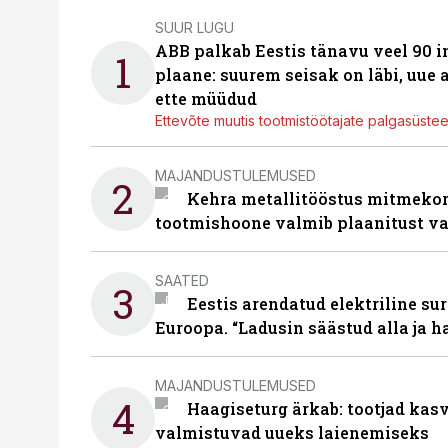
SUUR LUGU
ABB palkab Eestis tänavu veel 90 
1
plaane: suurem seisak on läbi, uue
ette müüdud
Ettevõte muutis tootmistöötajate palgasüste
MAJANDUSTULEMUSED
2
Kehra metallitööstus mitmekor
tootmishoone valmib plaanitust v
SAATED
3
Eestis arendatud elektriline sur
Euroopa. “Ladusin säästud alla ja 
MAJANDUSTULEMUSED
4
Haagiseturg ärkab: tootjad kas
valmistuvad uueks laienemiseks