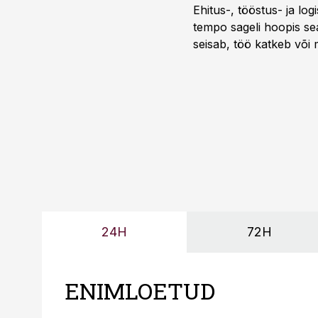
Ehitus-, tööstus- ja log
tempo sageli hoopis sea
seisab, töö katkeb või m
probleemi, vaid otsest 
24H
72H
ENIMLOETUD