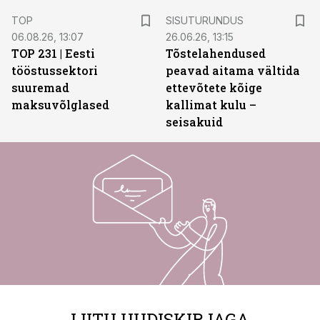
ST
TOP
SISUTURUNDUS
06.08.26, 13:07
26.06.26, 13:15
TOP 231 | Eesti
Tõstelahendused
tööstussektori
peavad aitama vältida
suuremad
ettevõtete kõige
maksuvõlglased
kallimat kulu –
seisakuid
LIITU UUDISKIRJAGA