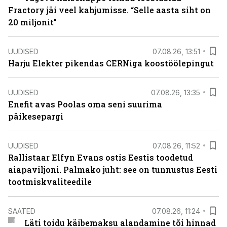
Fractory jäi veel kahjumisse. “Selle aasta siht on
20 miljonit”
UUDISED
07.08.26, 13:51
Harju Elekter pikendas CERNiga koostöölepingut
UUDISED
07.08.26, 13:35
Enefit avas Poolas oma seni suurima
päikesepargi
UUDISED
07.08.26, 11:52
Rallistaar Elfyn Evans ostis Eestis toodetud
aiapaviljoni. Palmako juht: see on tunnustus Eesti
tootmiskvaliteedile
SAATED
07.08.26, 11:24
Läti toidu käibemaksu alandamine tõi hinnad