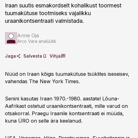
Iraan suutis esmakordselt kohalikust toormest
tuumakütuse tootmiseks vajalikku
uraanikontsentraati valmistada.
Anne Oja
Arco Vara analüütik
Jaga
Salvesta
Vihja
Nüüd on Iraan kõigis tuumakütuse tsüklites iseseisev,
vahendas The New York Times.
Senini kasutas Iraan 1970.-1980. aastatel Lõuna-
Aafrikast ostetud uraanikontsentraati, mille varud on
otsakorral. Praegu Iraanile kontsentraati ei müüda,
kuna ÜRO on selle ära keelanud.