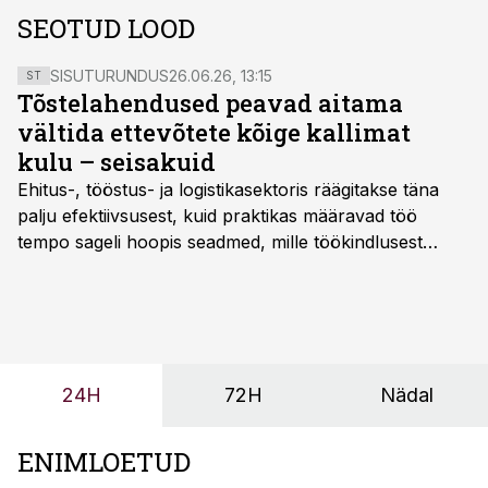
SEOTUD LOOD
SISUTURUNDUS
26.06.26, 13:15
ST
Tõstelahendused peavad aitama
vältida ettevõtete kõige kallimat
kulu – seisakuid
Ehitus-, tööstus- ja logistikasektoris räägitakse täna
palju efektiivsusest, kuid praktikas määravad töö
tempo sageli hoopis seadmed, mille töökindlusest
sõltub kogu objekti või tootmise sujuvus. Kui tõstuk
seisab, töö katkeb või masin ei vasta töötingimustele,
ei tähenda see ettevõtte jaoks ainult tehnilist
probleemi, vaid otsest rahalist kulu, venivaid tähtaegu
ja suuremaid riske tööohutusele.
24H
72H
Nädal
ENIMLOETUD