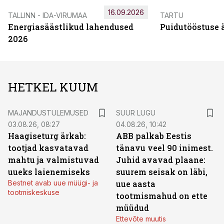
16.09.2026
TALLINN - IDA-VIRUMAA
TARTU
Energiasäästlikud lahendused
Puidutööstuse 
2026
HETKEL KUUM
MAJANDUSTULEMUSED
SUUR LUGU
03.08.26, 08:27
04.08.26, 10:42
Haagiseturg ärkab:
ABB palkab Eestis
tootjad kasvatavad
tänavu veel 90 inimest.
mahtu ja valmistuvad
Juhid avavad plaane:
uueks laienemiseks
suurem seisak on läbi,
Bestnet avab uue müügi- ja
uue aasta
tootmiskeskuse
tootmismahud on ette
müüdud
Ettevõte muutis