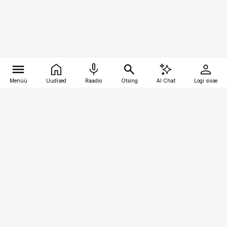
Menüü
Uudised
Raadio
Otsing
AI Chat
Logi sisse
Vana-Lõuna 39/1, 19094 Tallinn
(+372) 667 0111
toostusuudised@toostusuudised.ee
Telli
Reklaam
Firmast
Sisu kasutamisõigused
Ajakirjaniku