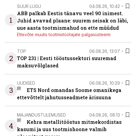
SUUR LUGU
04.08.26, 10:42
ABB palkab Eestis tänavu veel 90 inimest.
1
Juhid avavad plaane: suurem seisak on läbi,
uue aasta tootmismahud on ette müüdud
Ettevõte muutis tootmistöötajate palgasüsteemi
TOP
06.08.26, 13:07
2
TOP 231 | Eesti tööstussektori suuremad
maksuvõlglased
UUDISED
06.08.26, 10:29
3
ETS Nord omandas Soome omanikega
ettevõttelt jahutusseadmete ärisuuna
MAJANDUSTULEMUSED
04.08.26, 08:13
Kehra metallitööstus mitmekordistas
4
kasumi ja uus tootmishoone valmib