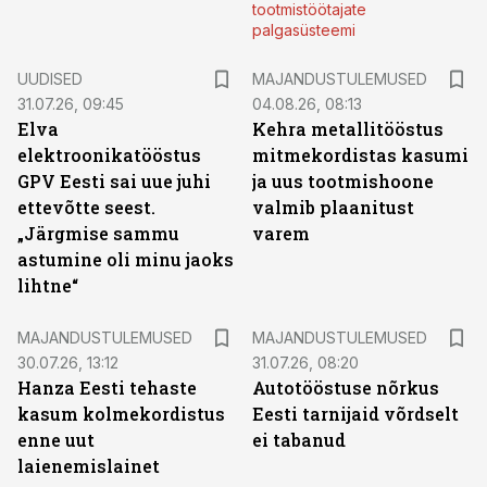
tootmistöötajate
palgasüsteemi
UUDISED
MAJANDUSTULEMUSED
31.07.26, 09:45
04.08.26, 08:13
Elva
Kehra metallitööstus
elektroonikatööstus
mitmekordistas kasumi
GPV Eesti sai uue juhi
ja uus tootmishoone
ettevõtte seest.
valmib plaanitust
„Järgmise sammu
varem
astumine oli minu jaoks
lihtne“
MAJANDUSTULEMUSED
MAJANDUSTULEMUSED
30.07.26, 13:12
31.07.26, 08:20
Hanza Eesti tehaste
Autotööstuse nõrkus
kasum kolmekordistus
Eesti tarnijaid võrdselt
enne uut
ei tabanud
laienemislainet