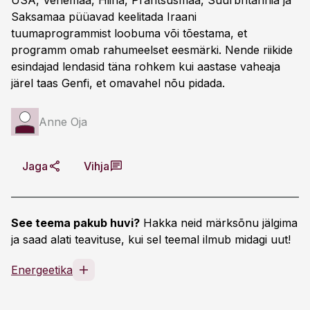
USA, Venemaa, Hiina, Prantsusmaa, Suurbritannia ja
Saksamaa püüavad keelitada Iraani
tuumaprogrammist loobuma või tõestama, et
programm omab rahumeelset eesmärki. Nende riikide
esindajad lendasid täna rohkem kui aastase vaheaja
järel taas Genfi, et omavahel nõu pidada.
Anne Oja
Jaga
Vihja
See teema pakub huvi?
Hakka neid märksõnu jälgima
ja saad alati teavituse, kui sel teemal ilmub midagi uut!
Energeetika