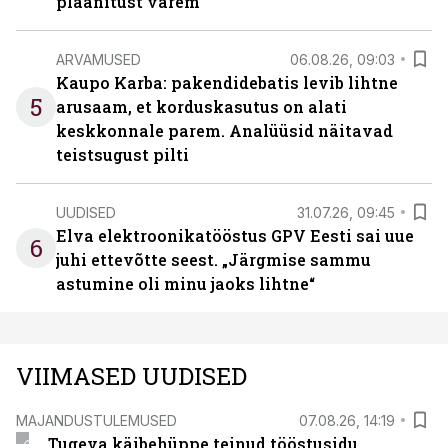
plaanitust varem
ARVAMUSED
06.08.26, 09:03
Kaupo Karba: pakendidebatis levib lihtne
5
arusaam, et korduskasutus on alati
keskkonnale parem. Analüüsid näitavad
teistsugust pilti
UUDISED
31.07.26, 09:45
Elva elektroonikatööstus GPV Eesti sai uue
6
juhi ettevõtte seest. „Järgmise sammu
astumine oli minu jaoks lihtne“
VIIMASED UUDISED
MAJANDUSTULEMUSED
07.08.26, 14:19
Tugeva käibehüppe teinud tööstusidu