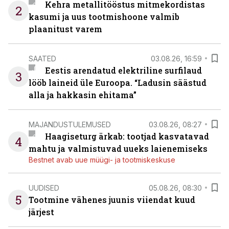
Kehra metallitööstus mitmekordistas
2
kasumi ja uus tootmishoone valmib
plaanitust varem
SAATED
03.08.26, 16:59
Eestis arendatud elektriline surfilaud
3
lööb laineid üle Euroopa. “Ladusin säästud
alla ja hakkasin ehitama”
MAJANDUSTULEMUSED
03.08.26, 08:27
Haagiseturg ärkab: tootjad kasvatavad
4
mahtu ja valmistuvad uueks laienemiseks
Bestnet avab uue müügi- ja tootmiskeskuse
UUDISED
05.08.26, 08:30
5
Tootmine vähenes juunis viiendat kuud
järjest