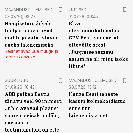
MAJANDUSTULEMUSED
UUDISED
03.08.26, 08:27
31.07.26, 09:45
Haagiseturg ärkab:
Elva
tootjad kasvatavad
elektroonikatööstus
mahtu ja valmistuvad
GPV Eesti sai uue juhi
uueks laienemiseks
ettevõtte seest.
Bestnet avab uue müügi- ja
„Järgmise sammu
tootmiskeskuse
astumine oli minu jaoks
lihtne“
SUUR LUGU
MAJANDUSTULEMUSED
04.08.26, 10:42
30.07.26, 13:12
ABB palkab Eestis
Hanza Eesti tehaste
tänavu veel 90 inimest.
kasum kolmekordistus
Juhid avavad plaane:
enne uut
suurem seisak on läbi,
laienemislainet
uue aasta
tootmismahud on ette