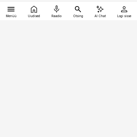
Menüü
Uudised
Raadio
Otsing
AI Chat
Logi sisse
Vana-Lõuna 39/1, 19094 Tallinn
(+372) 667 0111
toostusuudised@toostusuudised.ee
Telli
Reklaam
Firmast
Sisu kasutamisõigused
Ajakirjaniku
eetikakoodeks
Üldtingimused
Privaatsustingimused
Küpsiste poliitika
KKK
Eesti Meediaettevõtete
Eelistuste haldamine