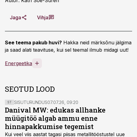
Autor: Katri Soe-Surén
Jaga
Vihja
See teema pakub huvi?
Hakka neid märksõnu jälgima
ja saad alati teavituse, kui sel teemal ilmub midagi uut!
Energeetika
SEOTUD LOOD
SISUTURUNDUS
07.07.26, 09:20
ST
Danival MW: edukas allhanke
müügitöö algab ammu enne
hinnapakkumise tegemist
Kui veel viis aastat tagasi piisas metallitööstustel uue