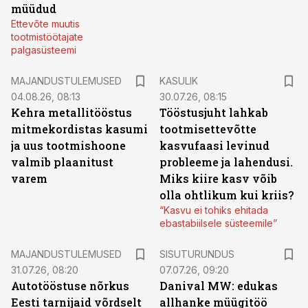
müüdud
Ettevõte muutis
tootmistöötajate
palgasüsteemi
MAJANDUSTULEMUSED
KASULIK
04.08.26, 08:13
30.07.26, 08:15
Kehra metallitööstus
Tööstusjuht lahkab
mitmekordistas kasumi
tootmisettevõtte
ja uus tootmishoone
kasvufaasi levinud
valmib plaanitust
probleeme ja lahendusi.
varem
Miks kiire kasv võib
olla ohtlikum kui kriis?
“Kasvu ei tohiks ehitada
ebastabiilsele süsteemile”
ST
MAJANDUSTULEMUSED
SISUTURUNDUS
31.07.26, 08:20
07.07.26, 09:20
Autotööstuse nõrkus
Danival MW: edukas
Eesti tarnijaid võrdselt
allhanke müügitöö