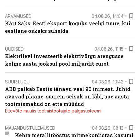
ARVAMUSED
04.08.26, 14:04
Kärt Saks: Eesti eksport koguks veelgi tuure, kui
eestlane oskaks suhelda
UUDISED
04.08.26, 11:15
Elektrilevi investeerib elektrivõrgu arengusse
kolme aasta jooksul pool miljardit eurot
SUUR LUGU
04.08.26, 10:42
ABB palkab Eestis tänavu veel 90 inimest. Juhid
avavad plaane: suurem seisak on läbi, uue aasta
tootmismahud on ette müüdud
Ettevõte muutis tootmistöötajate palgasüsteemi
MAJANDUSTULEMUSED
04.08.26, 08:13
Kehra metallitööstus mitmekordistas kasumi