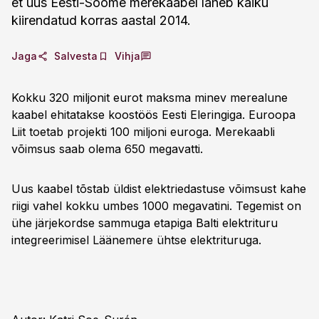
et uus Eesti-Soome merekaabel läheb käiku
kiirendatud korras aastal 2014.
Jaga
Salvesta
Vihja
Kokku 320 miljonit eurot maksma minev merealune
kaabel ehitatakse koostöös Eesti Eleringiga. Euroopa
Liit toetab projekti 100 miljoni euroga. Merekaabli
võimsus saab olema 650 megavatti.
Uus kaabel tõstab üldist elektriedastuse võimsust kahe
riigi vahel kokku umbes 1000 megavatini. Tegemist on
ühe järjekordse sammuga etapiga Balti elektrituru
integreerimisel Läänemere ühtse elektrituruga.