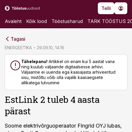
Telli
Avaleht
Kõik lood
Tööstusharud
TARK TÖÖSTUS 2
cebook
cebook
Tagasi
Twitter)
Twitter)
ENERGEETIKA
29.09.10, 14:16
kedIn
kedIn
Tähelepanu!
Artikkel on enam kui 5 aastat vana
ning kuulub väljaande digitaalsesse arhiivi.
ail
ail
Väljaanne ei uuenda ega kaasajasta arhiveeritud
sisu, mistõttu võib olla vajalik kaasaegsete
k
k
allikatega tutvumine
EstLink 2 tuleb 4 aasta
pärast
Soome elektrivõrguoperaator Fingrid OYJ lubas,