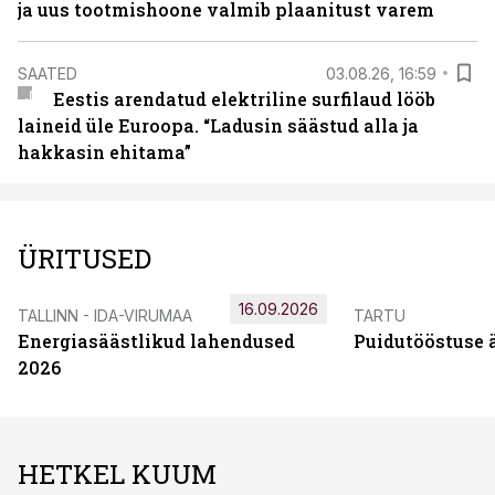
ja uus tootmishoone valmib plaanitust varem
SAATED
03.08.26, 16:59
Eestis arendatud elektriline surfilaud lööb
laineid üle Euroopa. “Ladusin säästud alla ja
hakkasin ehitama”
ÜRITUSED
16.09.2026
TALLINN - IDA-VIRUMAA
TARTU
Energiasäästlikud lahendused
Puidutööstuse 
2026
HETKEL KUUM