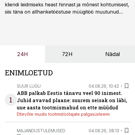
kliendi leidmiseks heast hinnast ja mõnest kohtumisest,
siis täna on allhanketööstuse müügitöö muutunud
märksa pikemaks ja süsteemsemaks. Konkurents on
kasvanud, kliendid kaaluvad otsuseid põhjalikumalt
ning partnerit ei valita enam ainult tootmisvõimekuse
või hinnakirja järgi.
24H
72H
Nädal
ENIMLOETUD
SUUR LUGU
04.08.26, 10:42
ABB palkab Eestis tänavu veel 90 inimest.
1
Juhid avavad plaane: suurem seisak on läbi,
uue aasta tootmismahud on ette müüdud
Ettevõte muutis tootmistöötajate palgasüsteemi
MAJANDUSTULEMUSED
04.08.26, 08:13