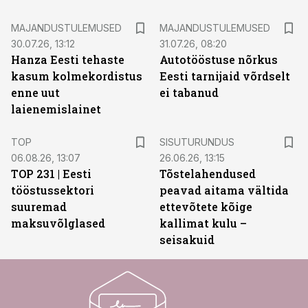
MAJANDUSTULEMUSED
MAJANDUSTULEMUSED
30.07.26, 13:12
31.07.26, 08:20
Hanza Eesti tehaste
Autotööstuse nõrkus
kasum kolmekordistus
Eesti tarnijaid võrdselt
enne uut
ei tabanud
laienemislainet
ST
TOP
SISUTURUNDUS
06.08.26, 13:07
26.06.26, 13:15
TOP 231 | Eesti
Tõstelahendused
tööstussektori
peavad aitama vältida
suuremad
ettevõtete kõige
maksuvõlglased
kallimat kulu –
seisakuid