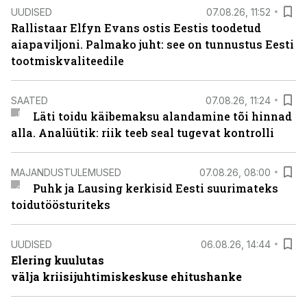
UUDISED
07.08.26, 11:52
Rallistaar Elfyn Evans ostis Eestis toodetud
aiapaviljoni. Palmako juht: see on tunnustus Eesti
tootmiskvaliteedile
SAATED
07.08.26, 11:24
Läti toidu käibemaksu alandamine tõi hinnad
alla. Analüütik: riik teeb seal tugevat kontrolli
MAJANDUSTULEMUSED
07.08.26, 08:00
Puhk ja Lausing kerkisid Eesti suurimateks
toidutöösturiteks
UUDISED
06.08.26, 14:44
Elering kuulutas
välja kriisijuhtimiskeskuse ehitushanke