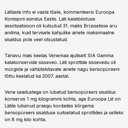
Lätlaste info ei vasta tõele, kommenteeris Euroopa
Komisjoni esindus Eestis. Läti kalatööstuse
assotsiatsioon oli kutsutud 31. maiks Brüsselisse aru
andma, kuid tervisele kahjulike ainete maksimaalne
sisaldus pole veel otsustatud.
Tänavu mais keelas Venemaa ajutiselt SIA Gamma
kalakonservide sisseveo. Läti sprottide sissevedu oli
mürgiste ja vähkitekitavate ainete nagu bensopüreeni
tõttu keelatud ka 2007. aastal.
Vene seadustega on lubatud bensopüreeni sisaldus
konservis 1 mg kilogrammi kohta, aga Euroopa Liit on
Lätile lubanud praegu kordades kõrgema
bensopüreeni sisalduse suitsetatud sprottides ja selleks
on 8 mg kilo kohta.