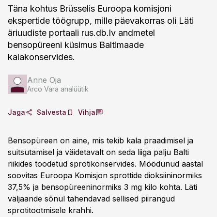
Täna kohtus Brüsselis Euroopa komisjoni
ekspertide töögrupp, mille päevakorras oli Läti
äriuudiste portaali rus.db.lv andmetel
bensopüreeni küsimus Baltimaade
kalakonservides.
Anne Oja
Arco Vara analüütik
Jaga
Salvesta
Vihja
Bensopüreen on aine, mis tekib kala praadimisel ja
suitsutamisel ja väidetavalt on seda liiga palju Balti
riikides toodetud sprotikonservides. Möödunud aastal
soovitas Euroopa Komisjon sprottide dioksiininormiks
37,5% ja bensopüreeninormiks 3 mg kilo kohta. Läti
väljaande sõnul tähendavad sellised piirangud
sprotitootmisele krahhi.