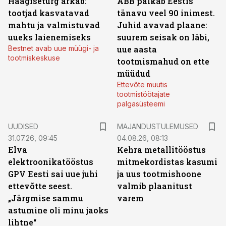
Haagiseturg ärkab:
ABB palkab Eestis
tootjad kasvatavad
tänavu veel 90 inimest.
mahtu ja valmistuvad
Juhid avavad plaane:
uueks laienemiseks
suurem seisak on läbi,
Bestnet avab uue müügi- ja
uue aasta
tootmiskeskuse
tootmismahud on ette
müüdud
Ettevõte muutis
tootmistöötajate
palgasüsteemi
UUDISED
MAJANDUSTULEMUSED
31.07.26, 09:45
04.08.26, 08:13
Elva
Kehra metallitööstus
elektroonikatööstus
mitmekordistas kasumi
GPV Eesti sai uue juhi
ja uus tootmishoone
ettevõtte seest.
valmib plaanitust
„Järgmise sammu
varem
astumine oli minu jaoks
lihtne“