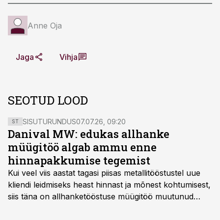
Anne Oja
Jaga
Vihja
SEOTUD LOOD
SISUTURUNDUS
07.07.26, 09:20
ST
Danival MW: edukas allhanke
müügitöö algab ammu enne
hinnapakkumise tegemist
Kui veel viis aastat tagasi piisas metallitööstustel uue
kliendi leidmiseks heast hinnast ja mõnest kohtumisest,
siis täna on allhanketööstuse müügitöö muutunud
märksa pikemaks ja süsteemsemaks. Konkurents on