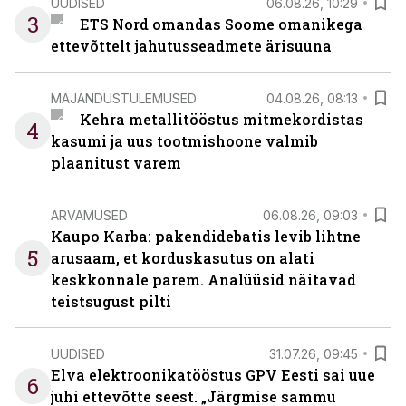
UUDISED
06.08.26, 10:29
3
ETS Nord omandas Soome omanikega
ettevõttelt jahutusseadmete ärisuuna
MAJANDUSTULEMUSED
04.08.26, 08:13
Kehra metallitööstus mitmekordistas
4
kasumi ja uus tootmishoone valmib
plaanitust varem
ARVAMUSED
06.08.26, 09:03
Kaupo Karba: pakendidebatis levib lihtne
5
arusaam, et korduskasutus on alati
keskkonnale parem. Analüüsid näitavad
teistsugust pilti
UUDISED
31.07.26, 09:45
Elva elektroonikatööstus GPV Eesti sai uue
6
juhi ettevõtte seest. „Järgmise sammu