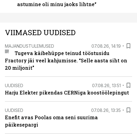
astumine oli minu jaoks lihtne“
VIIMASED UUDISED
MAJANDUSTULEMUSED
07.08.26, 14:19
Tugeva käibehüppe teinud tööstusidu
Fractory jäi veel kahjumisse. “Selle aasta siht on
20 miljonit”
UUDISED
07.08.26, 13:51
Harju Elekter pikendas CERNiga koostöölepingut
UUDISED
07.08.26, 13:35
Enefit avas Poolas oma seni suurima
päikesepargi