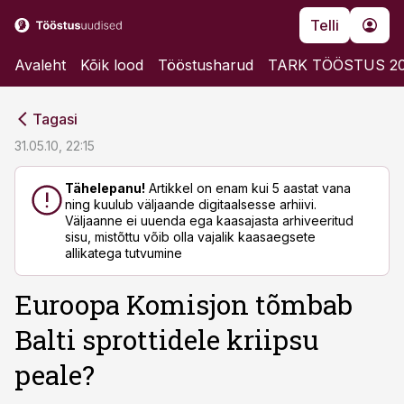
Telli
Avaleht
Kõik lood
Tööstusharud
TARK TÖÖSTUS 2
cebook
cebook
Tagasi
Twitter)
Twitter)
31.05.10, 22:15
kedIn
kedIn
Tähelepanu!
Artikkel on enam kui 5 aastat vana
ning kuulub väljaande digitaalsesse arhiivi.
ail
ail
Väljaanne ei uuenda ega kaasajasta arhiveeritud
sisu, mistõttu võib olla vajalik kaasaegsete
k
k
allikatega tutvumine
Euroopa Komisjon tõmbab
Balti sprottidele kriipsu
peale?