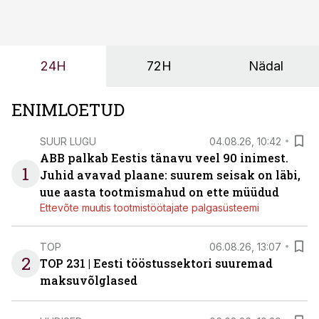
kasvanud, kliendid kaaluvad otsuseid põhjalikumalt
ning partnerit ei valita enam ainult tootmisvõimekuse
või hinnakirja järgi.
24H
72H
Nädal
ENIMLOETUD
SUUR LUGU
04.08.26, 10:42
ABB palkab Eestis tänavu veel 90 inimest.
1
Juhid avavad plaane: suurem seisak on läbi,
uue aasta tootmismahud on ette müüdud
Ettevõte muutis tootmistöötajate palgasüsteemi
TOP
06.08.26, 13:07
2
TOP 231 | Eesti tööstussektori suuremad
maksuvõlglased