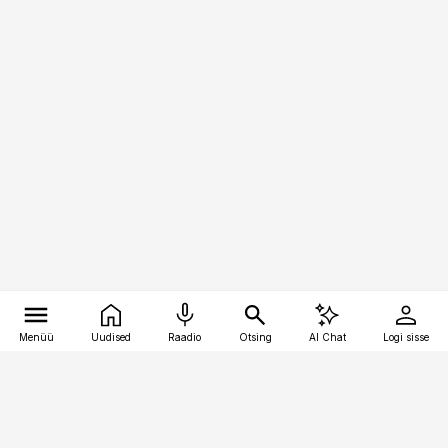
Menüü
Uudised
Raadio
Otsing
AI Chat
Logi sisse
Vana-Lõuna 39/1, 19094 Tallinn