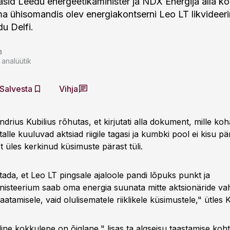
tasid Leedu energeetikaminister ja NDX Energija alla k
irma ühisomandis olev energiakontserni Leo LT likvideer
u Delfi.
a
 analüütik
Salvesta
Vihja
drius Kubilius rõhutas, et kirjutati alla dokument, mille ko
alle kuuluvad aktsiad riigile tagasi ja kumbki pool ei kisu pä
st üles kerkinud küsimuste pärast tüli.
ada, et Leo LT pingsale ajaloole pandi lõpuks punkt ja
nisteerium saab oma energia suunata mitte aktsionäride vah
aatamisele, vaid olulisematele riiklikele küsimustele," ütles K
line kokkulepe on õiglane," lisas ta algseisu taastamise koht