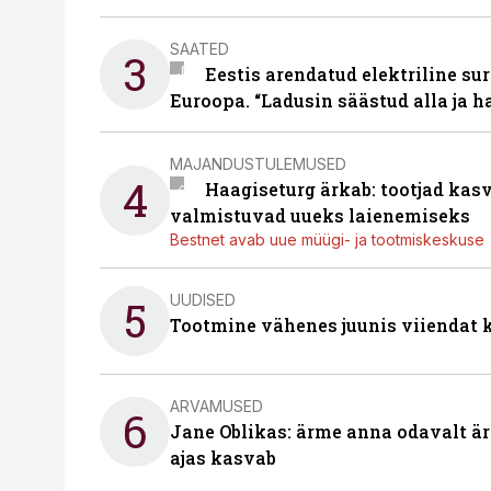
SAATED
3
Eestis arendatud elektriline sur
Euroopa. “Ladusin säästud alla ja 
MAJANDUSTULEMUSED
4
Haagiseturg ärkab: tootjad kas
valmistuvad uueks laienemiseks
Bestnet avab uue müügi- ja tootmiskeskuse
UUDISED
5
Tootmine vähenes juunis viiendat k
ARVAMUSED
6
Jane Oblikas: ärme anna odavalt ära
ajas kasvab