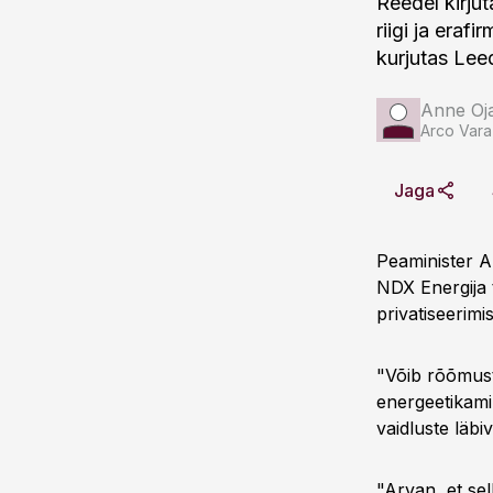
Reedel kirju
riigi ja eraf
kurjutas Leed
Anne Oj
Arco Vara
Jaga
Peaminister An
NDX Energija t
privatiseerimi
"Võib rõõmust
energeetikami
vaidluste läbiv
"Arvan, et sel