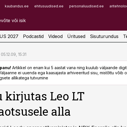
kaubandus.ee
ehitusuudised.ee
personaliuudised.ee
aritehnolo
Infopank
Radar
US 2027
Podcastid
Videod
Üritused
Sisuturundus
T
05.12.09, 15:31
panu!
Artikkel on enam kui 5 aastat vana ning kuulub väljaande digi
. Väljaanne ei uuenda ega kaasajasta arhiveeritud sisu, mistõttu võib ol
sete allikatega tutvumine
 kirjutas Leo LT
otsusele alla