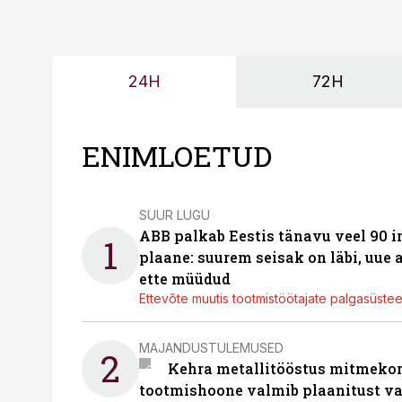
24H
72H
ENIMLOETUD
SUUR LUGU
ABB palkab Eestis tänavu veel 90 
1
plaane: suurem seisak on läbi, uue
ette müüdud
Ettevõte muutis tootmistöötajate palgasüste
MAJANDUSTULEMUSED
2
Kehra metallitööstus mitmekor
tootmishoone valmib plaanitust v