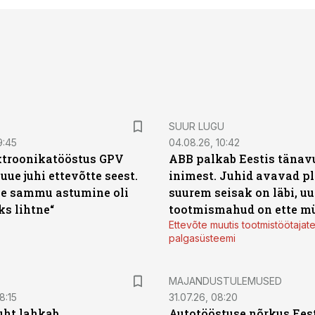
SUUR LUGU
9:45
04.08.26, 10:42
ktroonikatööstus GPV
ABB palkab Eestis tänavu
 uue juhi ettevõtte seest.
inimest. Juhid avavad pl
e sammu astumine oli
suurem seisak on läbi, uu
ks lihtne“
tootmismahud on ette m
Ettevõte muutis tootmistöötajat
palgasüsteemi
MAJANDUSTULEMUSED
8:15
31.07.26, 08:20
uht lahkab
Autotööstuse nõrkus Ees