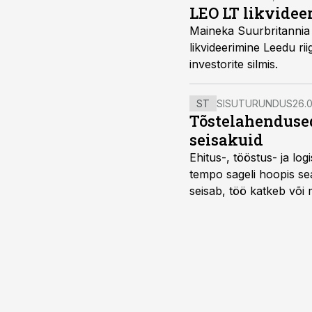
LEO LT likvidee
Maineka Suurbritannia advokaadi Michael Polonsky h
likvideerimine Leedu riigi mainet ning kompromiteerib oluliselt riigi usaldusväärsust rahvusvah
investorite silmis.
ST
SISUTURUNDUS
26.0
Tõstelahendused
seisakuid
Ehitus-, tööstus- ja log
tempo sageli hoopis sea
seisab, töö katkeb või m
probleemi, vaid otsest 