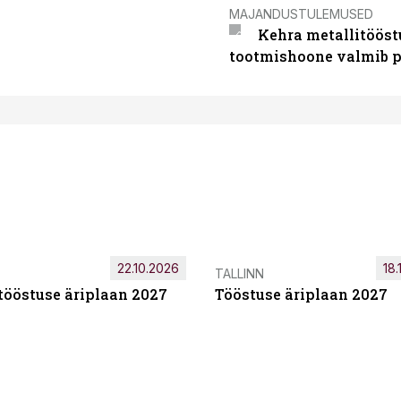
MAJANDUSTULEMUSED
Kehra metallitööst
tootmishoone valmib p
22.10.2026
18.
TALLINN
tööstuse äriplaan 2027
Tööstuse äriplaan 2027