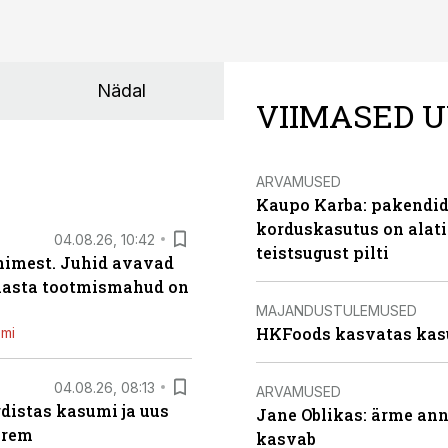
Nädal
VIIMASED U
ARVAMUSED
Kaupo Karba: pakendide
korduskasutus on alat
04.08.26, 10:42
teistsugust pilti
inimest. Juhid avavad
 aasta tootmismahud on
MAJANDUSTULEMUSED
HKFoods kasvatas kas
emi
04.08.26, 08:13
ARVAMUSED
distas kasumi ja uus
Jane Oblikas: ärme anna
arem
kasvab