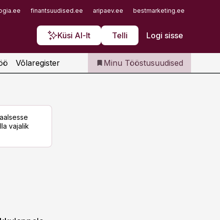
Iseteenindus
ogia.ee
finantsuudised.ee
aripaev.ee
bestmarketing.ee
finantsu
Telli Tööstusuudised
Küsi AI-lt
Telli
Logi sisse
öö
Võlaregister
Minu Tööstusuudised
taalsesse
la vajalik