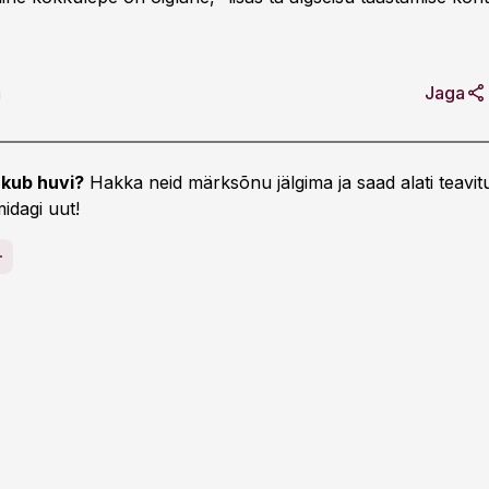
a
Jaga
kub huvi?
Hakka neid märksõnu jälgima ja saad alati teavitu
idagi uut!