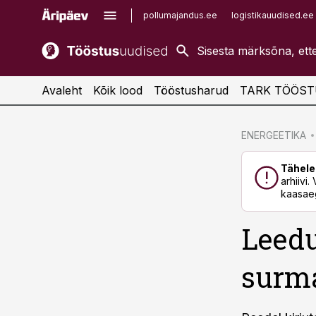
pollumajandus.ee
logistikauudised.ee
kaubandus.ee
imelineajalugu.ee
kinnisvarauudised.ee
imelineteadus.ee
Avaleht
Kõik lood
Tööstusharud
TARK TÖÖST
cebook
cebook
ENERGEETIKA
Twitter)
Twitter)
Tähele
kedIn
kedIn
arhiivi
kaasaeg
ail
ail
Leedu
k
k
surma