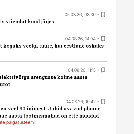
05.08.26, 08:30
s viiendat kuud järjest
04.08.26, 14:04
t koguks veelgi tuure, kui eestlane oskaks
04.08.26, 11:15
b elektrivõrgu arengusse kolme aasta
eurot
04.08.26, 10:42
vu veel 90 inimest. Juhid avavad plaane:
 uue aasta tootmismahud on ette müüdud
jate palgasüsteemi