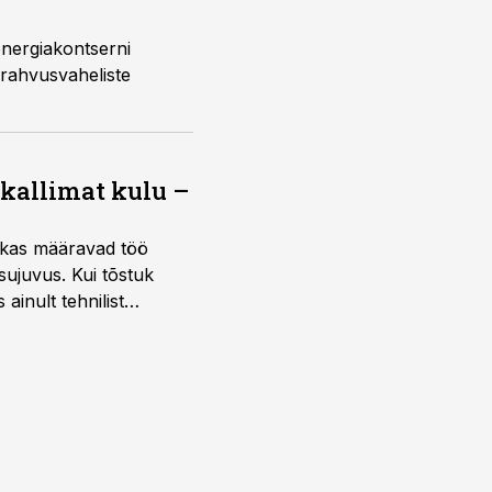
 kallimat kulu –
ktikas määravad töö
sujuvus. Kui tõstuk
ainult tehnilist
sele.