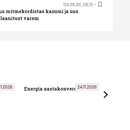
04.08.26, 08:13
us mitmekordistas kasumi ja uus
laanitust varem
11.2026
24.11.2026
Energia aastakonverents 2026
Tark töö