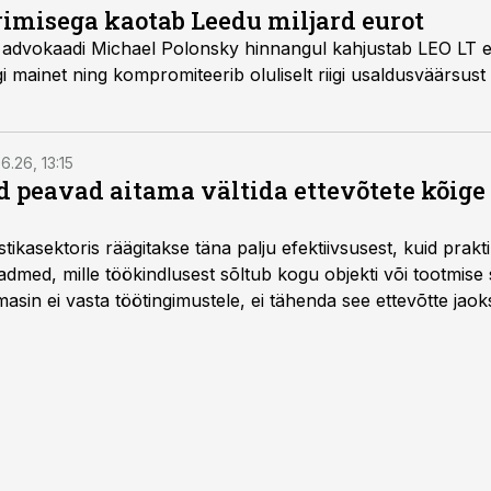
rimisega kaotab Leedu miljard eurot
innangul kahjustab LEO LT energiakontserni
eliste
6.26, 13:15
 peavad aitama vältida ettevõtete kõige
istikasektoris räägitakse täna palju efektiivsusest, kuid pra
dmed, mille töökindlusest sõltub kogu objekti või tootmise 
asin ei vasta töötingimustele, ei tähenda see ettevõtte jaoks 
rahalist kulu, venivaid tähtaegu ja suuremaid riske tööohutu