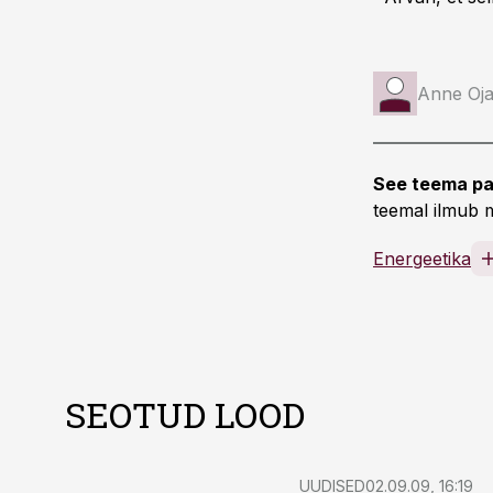
Anne Oj
See teema pa
teemal ilmub m
Energeetika
SEOTUD LOOD
UUDISED
02.09.09, 16:19