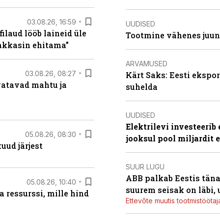
03.08.26, 16:59
UUDISED
filaud lööb laineid üle
Tootmine vähenes juuni
hakkasin ehitama”
ARVAMUSED
03.08.26, 08:27
Kärt Saks: Eesti ekspor
vatavad mahtu ja
suhelda
UUDISED
Elektrilevi investeeri
05.08.26, 08:30
jooksul pool miljardit 
uud järjest
SUUR LUGU
ABB palkab Eestis täna
05.08.26, 10:40
suurem seisak on läbi,
 ressurssi, mille hind
Ettevõte muutis tootmistööta