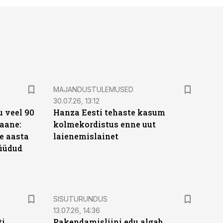
MAJANDUSTULEMUSED
30.07.26, 13:12
 veel 90
Hanza Eesti tehaste kasum
aane:
kolmekordistus enne uut
e aasta
laienemislainet
üüdud
e
ST
SISUTURUNDUS
13.07.26, 14:36
ti
Pakendamisliini edu algab