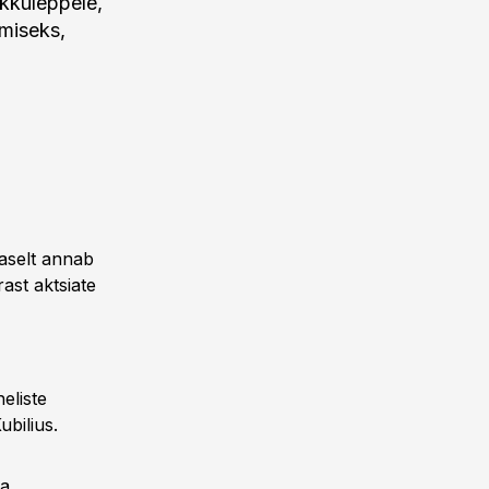
okkuleppele,
imiseks,
haselt annab
rast aktsiate
eliste
ubilius.
a.