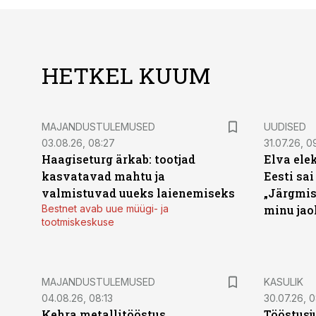
HETKEL KUUM
MAJANDUSTULEMUSED
UUDISED
03.08.26, 08:27
31.07.26, 0
Haagiseturg ärkab: tootjad
Elva ele
kasvatavad mahtu ja
Eesti sai
valmistuvad uueks laienemiseks
„Järgmis
Bestnet avab uue müügi- ja
minu jao
tootmiskeskuse
MAJANDUSTULEMUSED
KASULIK
04.08.26, 08:13
30.07.26, 0
Kehra metallitööstus
Tööstusj