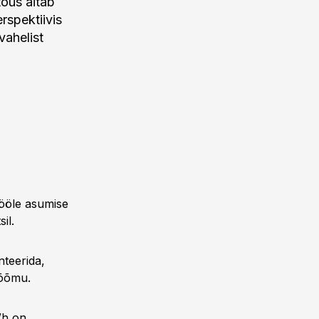
tõus aitab
rspektiivis
vahelist
tööle asumise
il.
nteerida,
rõõmu.
Wh on