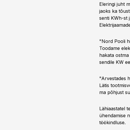
Eleringi juht 
jaoks ka tõust
senti KWh-st j
Elektrijaamade
"Nord Pooli h
Toodame elekt
hakata ostma 
sendile KW ees
"Arvestades he
Lätis tootmis
ma põhjust su
Lähiaastatel t
ühendamise ni
töökindluse.