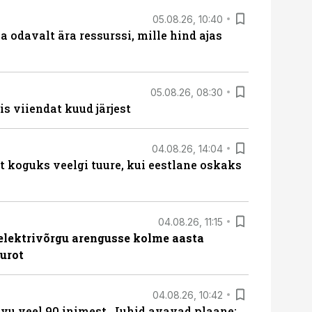
05.08.26, 10:40
 odavalt ära ressurssi, mille hind ajas
05.08.26, 08:30
s viiendat kuud järjest
04.08.26, 14:04
t koguks veelgi tuure, kui eestlane oskaks
04.08.26, 11:15
b elektrivõrgu arengusse kolme aasta
eurot
04.08.26, 10:42
vu veel 90 inimest. Juhid avavad plaane: