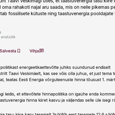
juht Taavi Veskimägi ütles, et taastuvenergia tasu kiire 
ail oma rahakoti najal aru saada, mis on neile pikemas pe
stab fossiilsete kütuste ning taastuvenergia pooldajate 
a
 analüütik
Salvesta
Vihja
poliitikast energeetikaettevõtte juhiks suundunud endiselt
rilt Taavi Veskimäelt, kas see võis olla juhus, et just tema 
l, teatas Eesti Energia võrguteenuste hinna tõusust 1. märts
i leidis, et ettevõtete hinnapoliitika on igaühe enda komme
aastuvenergia hinna kiiret kasvu ja väljendas selle üle isegi 
ia tasu kiire kasv tasemelt 3s/kWh eest tasemele 12,6 s/k