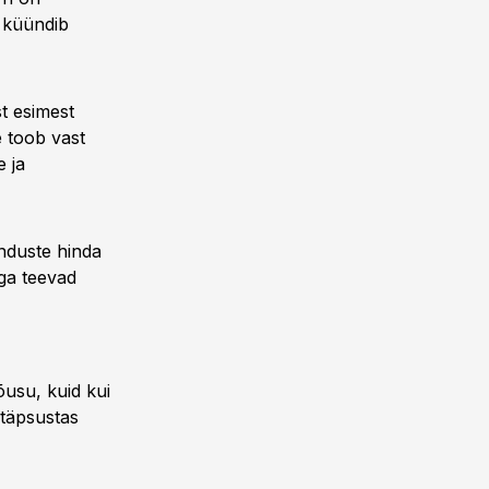
l küündib
t esimest
e toob vast
e ja
enduste hinda
ga teevad
õusu, kuid kui
 täpsustas