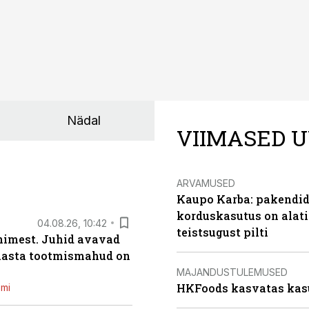
Nädal
VIIMASED U
ARVAMUSED
Kaupo Karba: pakendide
korduskasutus on alat
04.08.26, 10:42
teistsugust pilti
inimest. Juhid avavad
 aasta tootmismahud on
MAJANDUSTULEMUSED
HKFoods kasvatas kas
emi