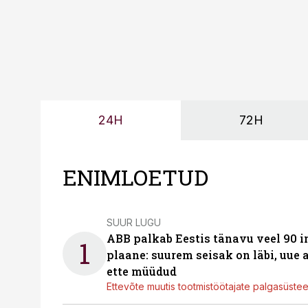
24H
72H
ENIMLOETUD
SUUR LUGU
ABB palkab Eestis tänavu veel 90 
1
plaane: suurem seisak on läbi, uue
ette müüdud
Ettevõte muutis tootmistöötajate palgasüste