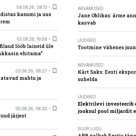
04.08.26, 08:13
ARVAMUSED
distas kasumi ja uus
Jane Oblikas: ärme anna
arem
kasvab
03.08.26, 16:59
UUDISED
filaud lööb laineid üle
Tootmine vähenes juuni
hakkasin ehitama”
ARVAMUSED
03.08.26, 08:27
Kärt Saks: Eesti ekspor
vatavad mahtu ja
suhelda
UUDISED
Elektrilevi investeeri
05.08.26, 08:30
jooksul pool miljardit 
uud järjest
SUUR LUGU
ABB palkab Eestis täna