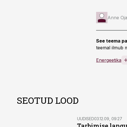
Anne Oj
See teema pa
teemal ilmub m
Energeetika
SEOTUD LOOD
UUDISED
03.12.09, 09:27
Tarbimise langus