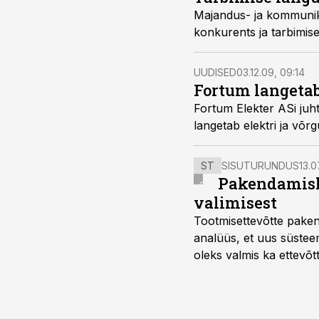
Majandus- ja kommunika
konkurents ja tarbimise
UUDISED
03.12.09, 09:14
Fortum langetab
Fortum Elekter ASi juh
langetab elektri ja võr
ST
SISUTURUNDUS
13.0
Pakendamisli
valimisest
Tootmisettevõtte paken
analüüs, et uus süstee
oleks valmis ka ettevõt
too, nendib tootmise j
Mitendorf.