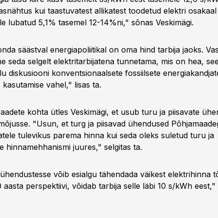
asnähtus kui taastuvatest allikatest toodetud elektri osakaa
le lubatud 5,1% tasemel 12-14%ni," sõnas Veskimägi.
da säästval energiapoliitikal on oma hind tarbija jaoks. Vas
 seda selgelt elektritarbijatena tunnetama, mis on hea, se
u diskusiooni konventsionaalsete fossiilsete energiakandjat
e kasutamise vahel," lisas ta.
vaadete kohta ütles Veskimägi, et usub turu ja piisavate üh
mõjusse. "Usun, et turg ja piisavad ühendused Põhjamaade
ijatele tulevikus parema hinna kui seda oleks suletud turu ja
se hinnamehhanismi juures," selgitas ta.
 ühendustesse võib esialgu tähendada väikest elektrihinna t
 aasta perspektiivi, võidab tarbija selle läbi 10 s/kWh eest,"