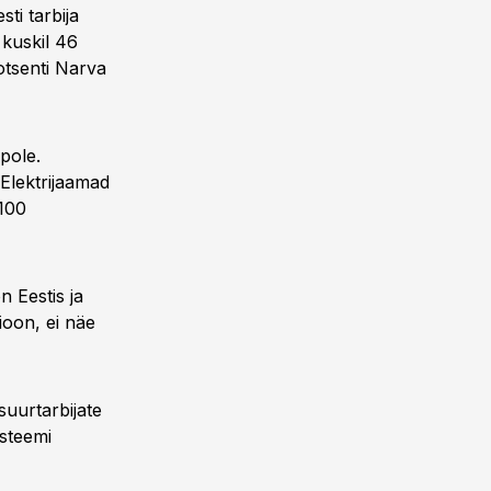
sti tarbija
 kuskil 46
otsenti Narva
pole.
Elektrijaamad
-100
n Eestis ja
ioon, ei näe
suurtarbijate
steemi