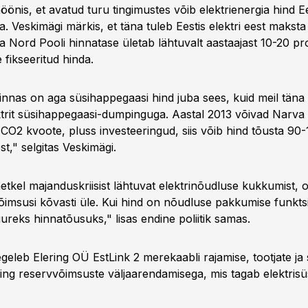
möönis, et avatud turu tingimustes võib elektrienergia hind Ee
a. Veskimägi märkis, et täna tuleb Eestis elektri eest maksta
a Nord Pooli hinnatase ületab lähtuvalt aastaajast 10-20 pr
 fikseeritud hinda.
innas on aga süsihappegaasi hind juba sees, kuid meil täna 
rit süsihappegaasi-dumpinguga. Aastal 2013 võivad Narva 
CO2 kvoote, pluss investeeringud, siis võib hind tõusta 90
t," selgitas Veskimägi.
tkel majanduskriisist lähtuvat elektrinõudluse kukkumist, o
võimsusi kõvasti üle. Kui hind on nõudluse pakkumise funkts
ureks hinnatõusuks," lisas endine poliitik samas.
egeleb Elering OÜ EstLink 2 merekaabli rajamise, tootjate ja 
ng reservvõimsuste väljaarendamisega, mis tagab elektrisü