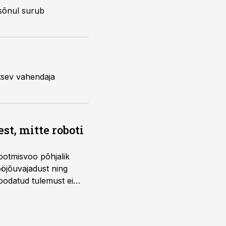
 sõnul surub
utsev vahendaja
t, mitte roboti
ootmisvoo põhjalik
öjõuvajadust ning
 oodatud tulemust ei
 tegevjuht Sander