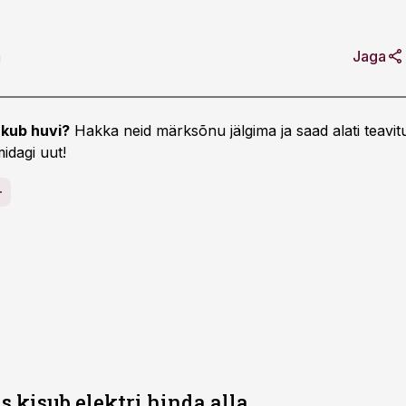
a
Jaga
kub huvi?
Hakka neid märksõnu jälgima ja saad alati teavitu
idagi uut!
 kisub elektri hinda alla