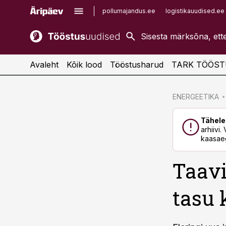
pollumajandus.ee
logistikauudised.ee
kaubandus.ee
imelineajalugu.ee
kinnisvarauudised.ee
imelineteadus.ee
Avaleht
Kõik lood
Tööstusharud
TARK TÖÖST
cebook
cebook
ENERGEETIKA
Twitter)
Twitter)
Tähele
kedIn
kedIn
arhiivi
kaasaeg
ail
ail
Taavi
k
k
tasu 