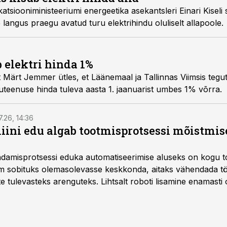
tsiooniministeeriumi energeetika asekantsleri Einari Kiseli
 langus praegu avatud turu elektrihindu oluliselt allapoole.
 elektri hinda 1%
t Märt Jemmer ütles, et Läänemaal ja Tallinnas Viimsis teg
guteenuse hinda tuleva aasta 1. jaanuarist umbes 1% võrra.
7.26, 14:36
ini edu algab tootmisprotsessi mõistmises
damisprotsessi eduka automatiseerimise aluseks on kogu t
m sobituks olemasolevasse keskkonda, aitaks vähendada tö
te tulevasteks arenguteks. Lihtsalt roboti lisamine enamasti
a tööstuse automatiseerimislahenduste arendaja Smitech OÜ