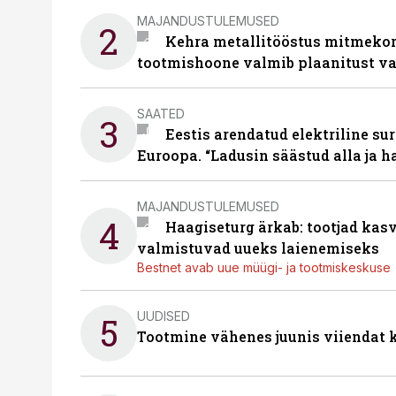
MAJANDUSTULEMUSED
2
Kehra metallitööstus mitmekor
tootmishoone valmib plaanitust v
SAATED
3
Eestis arendatud elektriline sur
Euroopa. “Ladusin säästud alla ja 
MAJANDUSTULEMUSED
4
Haagiseturg ärkab: tootjad kas
valmistuvad uueks laienemiseks
Bestnet avab uue müügi- ja tootmiskeskuse
UUDISED
5
Tootmine vähenes juunis viiendat k