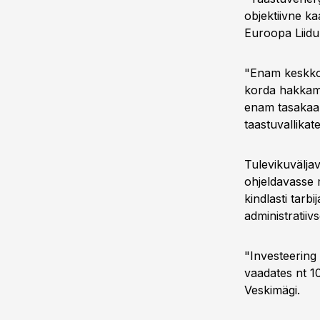
objektiivne ka
Euroopa Liidu
"Enam keskkon
korda hakkame
enam tasakaal
taastuvallikat
Tulevikuvälja
ohjeldavasse 
kindlasti tarb
administratiiv
"Investeering
vaadates nt 10
Veskimägi.