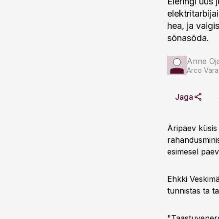
Eleringi uus 
elektritarbij
hea, ja vaigi
sõnasõda.
Anne Oj
Arco Vara
Jaga
Äripäev küsis 
rahandusminist
esimesel päeva
Ehkki Veskimäg
tunnistas ta t
"Taastuvenerg