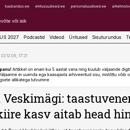
kaubandus.ee
ehitusuudised.ee
personaliuudised.ee
aritehnolo
Infopank
Radar
US 2027
Podcastid
Videod
Üritused
Sisuturundus
T
02.12.09, 17:21
panu!
Artikkel on enam kui 5 aastat vana ning kuulub väljaande digi
. Väljaanne ei uuenda ega kaasajasta arhiveeritud sisu, mistõttu võib ol
sete allikatega tutvumine
 Veskimägi: taastuvene
kiire kasv aitab head hi