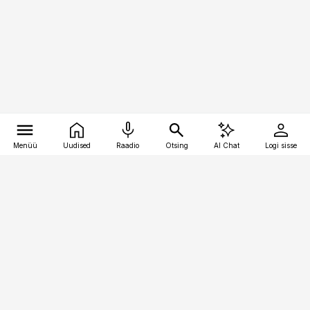
Menüü
Uudised
Raadio
Otsing
AI Chat
Logi sisse
Vana-Lõuna 39/1, 19094 Tallinn
(+372) 667 0111
toostusuudised@toostusuudised.ee
Telli
Reklaam
Firmast