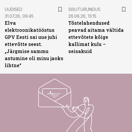
ST
UUDISED
SISUTURUNDUS
31.07.26, 09:45
26.06.26, 13:15
Elva
Tõstelahendused
elektroonikatööstus
peavad aitama vältida
GPV Eesti sai uue juhi
ettevõtete kõige
ettevõtte seest.
kallimat kulu –
„Järgmise sammu
seisakuid
astumine oli minu jaoks
lihtne“