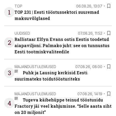
TOP
06.08.26, 13:07
1
TOP 231 | Eesti tööstussektori suuremad
maksuvõlglased
UUDISED
07.08.26, 11:52
Rallistaar Elfyn Evans ostis Eestis toodetud
2
aiapaviljoni. Palmako juht: see on tunnustus
Eesti tootmiskvaliteedile
MAJANDUSTULEMUSED
07.08.26, 08:00
3
Puhk ja Lausing kerkisid Eesti
suurimateks toidutöösturiteks
MAJANDUSTULEMUSED
07.08.26, 14:19
Tugeva käibehüppe teinud tööstusidu
4
Fractory jäi veel kahjumisse. “Selle aasta siht
on 20 miljonit”