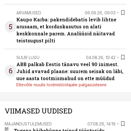
ARVAMUSED
06.08.26, 09:03
Kaupo Karba: pakendidebatis levib lihtne
5
arusaam, et korduskasutus on alati
keskkonnale parem. Analüüsid näitavad
teistsugust pilti
SUUR LUGU
04.08.26, 10:42
ABB palkab Eestis tänavu veel 90 inimest.
6
Juhid avavad plaane: suurem seisak on läbi,
uue aasta tootmismahud on ette müüdud
Ettevõte muutis tootmistöötajate palgasüsteemi
VIIMASED UUDISED
MAJANDUSTULEMUSED
07.08.26, 14:19
Tugeva käibehüppe teinud tööstusidu