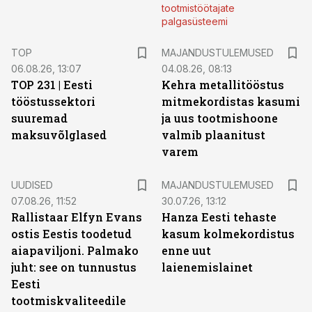
tootmistöötajate
palgasüsteemi
TOP
MAJANDUSTULEMUSED
06.08.26, 13:07
04.08.26, 08:13
TOP 231 | Eesti
Kehra metallitööstus
tööstussektori
mitmekordistas kasumi
suuremad
ja uus tootmishoone
maksuvõlglased
valmib plaanitust
varem
UUDISED
MAJANDUSTULEMUSED
07.08.26, 11:52
30.07.26, 13:12
Rallistaar Elfyn Evans
Hanza Eesti tehaste
ostis Eestis toodetud
kasum kolmekordistus
aiapaviljoni. Palmako
enne uut
juht: see on tunnustus
laienemislainet
Eesti
tootmiskvaliteedile