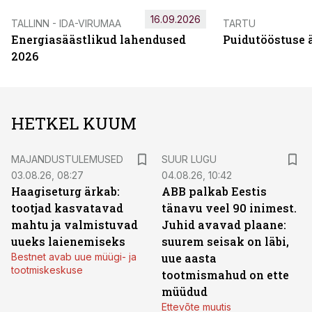
16.09.2026
TALLINN - IDA-VIRUMAA
TARTU
Energiasäästlikud lahendused
Puidutööstuse 
2026
HETKEL KUUM
MAJANDUSTULEMUSED
SUUR LUGU
03.08.26, 08:27
04.08.26, 10:42
Haagiseturg ärkab:
ABB palkab Eestis
tootjad kasvatavad
tänavu veel 90 inimest.
mahtu ja valmistuvad
Juhid avavad plaane:
uueks laienemiseks
suurem seisak on läbi,
Bestnet avab uue müügi- ja
uue aasta
tootmiskeskuse
tootmismahud on ette
müüdud
Ettevõte muutis