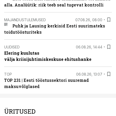
alla. Analüütik: riik teeb seal tugevat kontrolli
MAJANDUSTULEMUSED
07.08.26, 08:00
Puhk ja Lausing kerkisid Eesti suurimateks
toidutöösturiteks
UUDISED
06.08.26, 14:44
Elering kuulutas
välja kriisijuhtimiskeskuse ehitushanke
TOP
06.08.26, 13:07
TOP 231 | Eesti tööstussektori suuremad
maksuvõlglased
ÜRITUSED