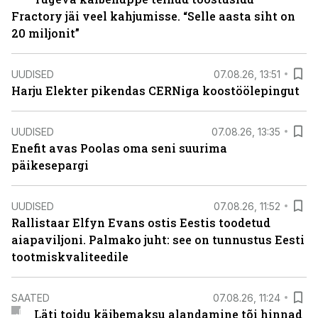
Fractory jäi veel kahjumisse. “Selle aasta siht on
20 miljonit”
UUDISED
07.08.26, 13:51
Harju Elekter pikendas CERNiga koostöölepingut
UUDISED
07.08.26, 13:35
Enefit avas Poolas oma seni suurima
päikesepargi
UUDISED
07.08.26, 11:52
Rallistaar Elfyn Evans ostis Eestis toodetud
aiapaviljoni. Palmako juht: see on tunnustus Eesti
tootmiskvaliteedile
SAATED
07.08.26, 11:24
Läti toidu käibemaksu alandamine tõi hinnad