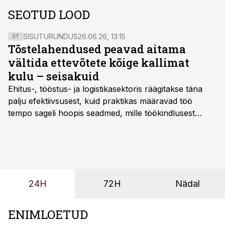
SEOTUD LOOD
SISUTURUNDUS
26.06.26, 13:15
ST
Tõstelahendused peavad aitama
vältida ettevõtete kõige kallimat
kulu – seisakuid
Ehitus-, tööstus- ja logistikasektoris räägitakse täna
palju efektiivsusest, kuid praktikas määravad töö
tempo sageli hoopis seadmed, mille töökindlusest
sõltub kogu objekti või tootmise sujuvus. Kui tõstuk
seisab, töö katkeb või masin ei vasta töötingimustele,
ei tähenda see ettevõtte jaoks ainult tehnilist
probleemi, vaid otsest rahalist kulu, venivaid tähtaegu
ja suuremaid riske tööohutusele.
24H
72H
Nädal
ENIMLOETUD