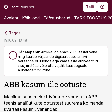
Telli
Avaleht
Kõik lood
Tööstusharud
TARK TÖÖSTUS 2
cebook
cebook
Tagasi
Twitter)
Twitter)
19.10.09, 13:48
kedIn
kedIn
Tähelepanu!
Artikkel on enam kui 5 aastat vana
ning kuulub väljaande digitaalsesse arhiivi.
ail
ail
Väljaanne ei uuenda ega kaasajasta arhiveeritud
sisu, mistõttu võib olla vajalik kaasaegsete
k
k
allikatega tutvumine
ABB kasum üle ootuste
Maailma suurim elektrivõrkude varustaja ABB
teenis analüütikute ootustest suurema kolmanda
kvartali kasumi, vahendab