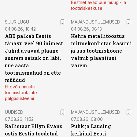
Bestnet avab uue müügi- ja
tootmiskeskuse
SUUR LUGU
MAJANDUSTULEMUSED
04.08.26, 10:42
04.08.26, 08:13
ABB palkab Eestis
Kehra metallitööstus
tänavu veel 90 inimest.
mitmekordistas kasumi
Juhid avavad plaane:
ja uus tootmishoone
suurem seisak on läbi,
valmib plaanitust
uue aasta
varem
tootmismahud on ette
müüdud
Ettevõte muutis
tootmistöötajate
palgasüsteemi
UUDISED
MAJANDUSTULEMUSED
07.08.26, 11:52
07.08.26, 08:00
Rallistaar Elfyn Evans
Puhk ja Lausing
ostis Eestis toodetud
kerkisid Eesti