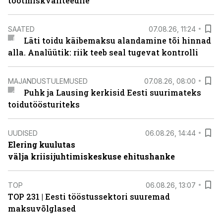
tootmiskvaliteedile
SAATED
07.08.26, 11:24
Läti toidu käibemaksu alandamine tõi hinnad
alla. Analüütik: riik teeb seal tugevat kontrolli
MAJANDUSTULEMUSED
07.08.26, 08:00
Puhk ja Lausing kerkisid Eesti suurimateks
toidutöösturiteks
UUDISED
06.08.26, 14:44
Elering kuulutas
välja kriisijuhtimiskeskuse ehitushanke
TOP
06.08.26, 13:07
TOP 231 | Eesti tööstussektori suuremad
maksuvõlglased