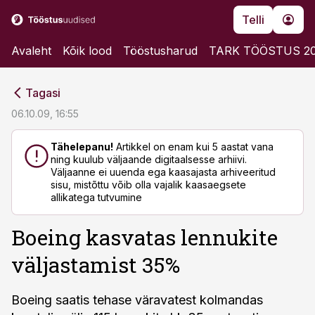
Telli
Avaleht
Kõik lood
Tööstusharud
TARK TÖÖSTUS 2
cebook
cebook
Tagasi
Twitter)
Twitter)
06.10.09, 16:55
kedIn
kedIn
Tähelepanu!
Artikkel on enam kui 5 aastat vana
ning kuulub väljaande digitaalsesse arhiivi.
ail
ail
Väljaanne ei uuenda ega kaasajasta arhiveeritud
sisu, mistõttu võib olla vajalik kaasaegsete
k
k
allikatega tutvumine
Boeing kasvatas lennukite
väljastamist 35%
Boeing saatis tehase väravatest kolmandas