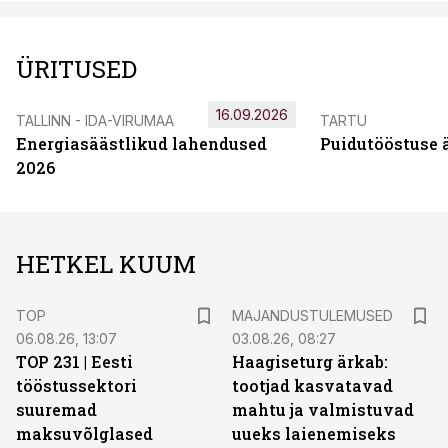
ÜRITUSED
16.09.2026
TALLINN - IDA-VIRUMAA
TARTU
Energiasäästlikud lahendused
Puidutööstuse 
2026
HETKEL KUUM
TOP
MAJANDUSTULEMUSED
06.08.26, 13:07
03.08.26, 08:27
TOP 231 | Eesti
Haagiseturg ärkab:
tööstussektori
tootjad kasvatavad
suuremad
mahtu ja valmistuvad
maksuvõlglased
uueks laienemiseks