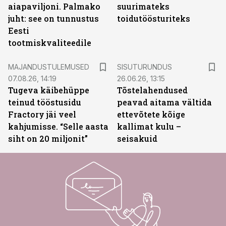
aiapaviljoni. Palmako
suurimateks
juht: see on tunnustus
toidutöösturiteks
Eesti
tootmiskvaliteedile
ST
MAJANDUSTULEMUSED
SISUTURUNDUS
07.08.26, 14:19
26.06.26, 13:15
Tugeva käibehüppe
Tõstelahendused
teinud tööstusidu
peavad aitama vältida
Fractory jäi veel
ettevõtete kõige
kahjumisse. “Selle aasta
kallimat kulu –
siht on 20 miljonit”
seisakuid