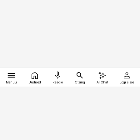
Menüü
Uudised
Raadio
Otsing
AI Chat
Logi sisse
Vana-Lõuna 39/1, 19094 Tallinn
(+372) 667 0111
toostusuudised@toostusuudised.ee