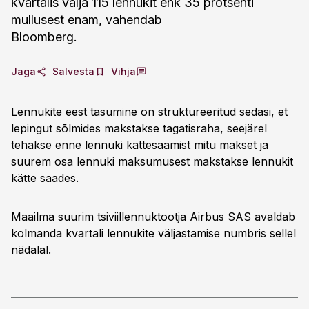
kvartalis välja 115 lennukit ehk 35 protsenti
mullusest enam, vahendab
Bloomberg.
Jaga
Salvesta
Vihja
Lennukite eest tasumine on struktureeritud sedasi, et
lepingut sõlmides makstakse tagatisraha, seejärel
tehakse enne lennuki kättesaamist mitu makset ja
suurem osa lennuki maksumusest makstakse lennukit
kätte saades.
Maailma suurim tsiviillennuktootja Airbus SAS avaldab
kolmanda kvartali lennukite väljastamise numbris sellel
nädalal.