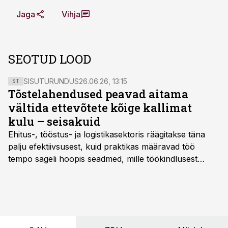
Jaga
Vihja
SEOTUD LOOD
SISUTURUNDUS
26.06.26, 13:15
ST
Tõstelahendused peavad aitama
vältida ettevõtete kõige kallimat
kulu – seisakuid
Ehitus-, tööstus- ja logistikasektoris räägitakse täna
palju efektiivsusest, kuid praktikas määravad töö
tempo sageli hoopis seadmed, mille töökindlusest
sõltub kogu objekti või tootmise sujuvus. Kui tõstuk
seisab, töö katkeb või masin ei vasta töötingimustele,
ei tähenda see ettevõtte jaoks ainult tehnilist
probleemi, vaid otsest rahalist kulu, venivaid tähtaegu
ja suuremaid riske tööohutusele.