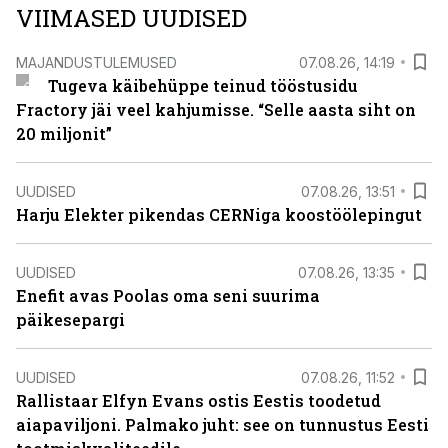
VIIMASED UUDISED
MAJANDUSTULEMUSED
07.08.26, 14:19
Tugeva käibehüppe teinud tööstusidu
Fractory jäi veel kahjumisse. “Selle aasta siht on
20 miljonit”
UUDISED
07.08.26, 13:51
Harju Elekter pikendas CERNiga koostöölepingut
UUDISED
07.08.26, 13:35
Enefit avas Poolas oma seni suurima
päikesepargi
UUDISED
07.08.26, 11:52
Rallistaar Elfyn Evans ostis Eestis toodetud
aiapaviljoni. Palmako juht: see on tunnustus Eesti