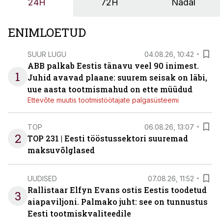
24H
72H
Nädal
ENIMLOETUD
SUUR LUGU
04.08.26, 10:42
ABB palkab Eestis tänavu veel 90 inimest.
1
Juhid avavad plaane: suurem seisak on läbi,
uue aasta tootmismahud on ette müüdud
Ettevõte muutis tootmistöötajate palgasüsteemi
TOP
06.08.26, 13:07
2
TOP 231 | Eesti tööstussektori suuremad
maksuvõlglased
UUDISED
07.08.26, 11:52
Rallistaar Elfyn Evans ostis Eestis toodetud
3
aiapaviljoni. Palmako juht: see on tunnustus
Eesti tootmiskvaliteedile