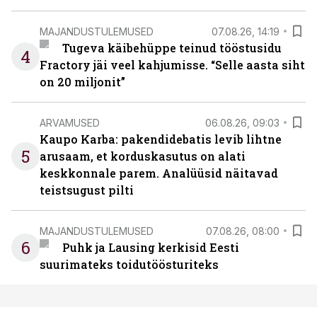
MAJANDUSTULEMUSED
07.08.26, 14:19
Tugeva käibehüppe teinud tööstusidu
4
Fractory jäi veel kahjumisse. “Selle aasta siht
on 20 miljonit”
ARVAMUSED
06.08.26, 09:03
Kaupo Karba: pakendidebatis levib lihtne
5
arusaam, et korduskasutus on alati
keskkonnale parem. Analüüsid näitavad
teistsugust pilti
MAJANDUSTULEMUSED
07.08.26, 08:00
6
Puhk ja Lausing kerkisid Eesti
suurimateks toidutöösturiteks