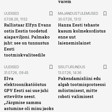
varem
UUDISED
MAJANDUSTULEMUSED
07.08.26, 11:52
30.07.26, 13:12
Rallistaar Elfyn Evans
Hanza Eesti tehaste
ostis Eestis toodetud
kasum kolmekordistus
aiapaviljoni. Palmako
enne uut
juht: see on tunnustus
laienemislainet
Eesti
tootmiskvaliteedile
ST
UUDISED
SISUTURUNDUS
31.07.26, 09:45
13.07.26, 14:36
Elva
Pakendamisliini edu
elektroonikatööstus
algab tootmisprotsessi
GPV Eesti sai uue juhi
mõistmisest, mitte
ettevõtte seest.
roboti valimisest
„Järgmise sammu
astumine oli minu jaoks