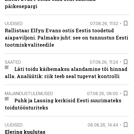
päikesepargi
UUDISED
07.08.26, 11:52
Rallistaar Elfyn Evans ostis Eestis toodetud
aiapaviljoni. Palmako juht: see on tunnustus Eesti
tootmiskvaliteedile
SAATED
07.08.26, 11:24
Läti toidu käibemaksu alandamine tõi hinnad
alla. Analüütik: riik teeb seal tugevat kontrolli
MAJANDUSTULEMUSED
07.08.26, 08:00
Puhk ja Lausing kerkisid Eesti suurimateks
toidutöösturiteks
UUDISED
06.08.26, 14:44
Elering kuulutas