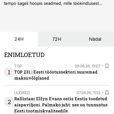
tempo sageli hoopis seadmed, mille töökindlusest
sõltub kogu objekti või tootmise sujuvus. Kui tõstuk
seisab, töö katkeb või masin ei vasta töötingimustele,
ei tähenda see ettevõtte jaoks ainult tehnilist
probleemi, vaid otsest rahalist kulu, venivaid tähtaegu
ja suuremaid riske tööohutusele.
24H
72H
Nädal
ENIMLOETUD
TOP
06.08.26, 13:07
1
TOP 231 | Eesti tööstussektori suuremad
maksuvõlglased
UUDISED
07.08.26, 11:52
Rallistaar Elfyn Evans ostis Eestis toodetud
2
aiapaviljoni. Palmako juht: see on tunnustus
Eesti tootmiskvaliteedile