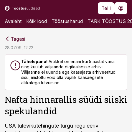
Telli
Avaleht
Kõik lood
Tööstusharud
TARK TÖÖSTUS 2
cebook
cebook
Tagasi
Twitter)
Twitter)
28.07.09, 12:22
kedIn
kedIn
Tähelepanu!
Artikkel on enam kui 5 aastat vana
ning kuulub väljaande digitaalsesse arhiivi.
ail
ail
Väljaanne ei uuenda ega kaasajasta arhiveeritud
sisu, mistõttu võib olla vajalik kaasaegsete
k
k
allikatega tutvumine
Nafta hinnarallis süüdi siiski
spekulandid
USA tulevikutehingute turgu reguleeriv