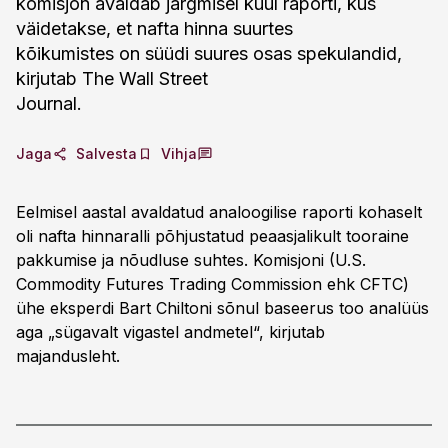
komisjon avaldab järgmisel kuul raporti, kus
väidetakse, et nafta hinna suurtes
kõikumistes on süüdi suures osas spekulandid,
kirjutab The Wall Street
Journal.
Jaga
Salvesta
Vihja
Eelmisel aastal avaldatud analoogilise raporti kohaselt
oli nafta hinnaralli põhjustatud peaasjalikult tooraine
pakkumise ja nõudluse suhtes. Komisjoni (U.S.
Commodity Futures Trading Commission ehk CFTC)
ühe eksperdi Bart Chiltoni sõnul baseerus too analüüs
aga „sügavalt vigastel andmetel“, kirjutab
majandusleht.