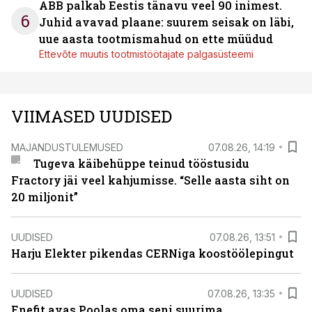
ABB palkab Eestis tänavu veel 90 inimest.
6
Juhid avavad plaane: suurem seisak on läbi,
uue aasta tootmismahud on ette müüdud
Ettevõte muutis tootmistöötajate palgasüsteemi
VIIMASED UUDISED
MAJANDUSTULEMUSED
07.08.26, 14:19
Tugeva käibehüppe teinud tööstusidu
Fractory jäi veel kahjumisse. “Selle aasta siht on
20 miljonit”
UUDISED
07.08.26, 13:51
Harju Elekter pikendas CERNiga koostöölepingut
UUDISED
07.08.26, 13:35
Enefit avas Poolas oma seni suurima