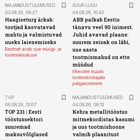
MAJANDUSTULEMUSED
SUUR LUGU
03.08.26, 08:27
04.08.26, 10:42
Haagiseturg ärkab:
ABB palkab Eestis
tootjad kasvatavad
tänavu veel 90 inimest.
mahtu ja valmistuvad
Juhid avavad plaane:
uueks laienemiseks
suurem seisak on läbi,
Bestnet avab uue müügi- ja
uue aasta
tootmiskeskuse
tootmismahud on ette
müüdud
Ettevõte muutis
tootmistöötajate
palgasüsteemi
TOP
MAJANDUSTULEMUSED
06.08.26, 13:07
04.08.26, 08:13
TOP 231 | Eesti
Kehra metallitööstus
tööstussektori
mitmekordistas kasumi
suuremad
ja uus tootmishoone
maksuvõlglased
valmib plaanitust