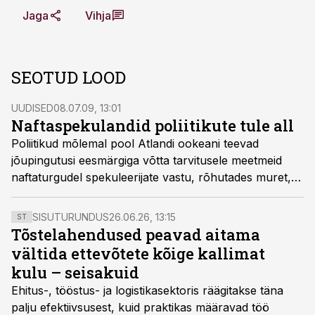
Jaga
Vihja
SEOTUD LOOD
UUDISED
08.07.09, 13:01
Naftaspekulandid poliitikute tule all
Poliitikud mõlemal pool Atlandi ookeani teevad
jõupingutusi eesmärgiga võtta tarvitusele meetmeid
naftaturgudel spekuleerijate vastu, rõhutades muret,
et terav naftahindade tõus võib süvendada globaalset
majanduslangust.
SISUTURUNDUS
26.06.26, 13:15
ST
Tõstelahendused peavad aitama
vältida ettevõtete kõige kallimat
kulu – seisakuid
Ehitus-, tööstus- ja logistikasektoris räägitakse täna
palju efektiivsusest, kuid praktikas määravad töö