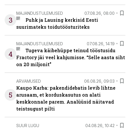
MAJANDUSTULEMUSED
07.08.26, 08:00
3
Puhk ja Lausing kerkisid Eesti
suurimateks toidutöösturiteks
MAJANDUSTULEMUSED
07.08.26, 14:19
Tugeva käibehüppe teinud tööstusidu
4
Fractory jäi veel kahjumisse. “Selle aasta siht
on 20 miljonit”
ARVAMUSED
06.08.26, 09:03
Kaupo Karba: pakendidebatis levib lihtne
5
arusaam, et korduskasutus on alati
keskkonnale parem. Analüüsid näitavad
teistsugust pilti
SUUR LUGU
04.08.26, 10:42