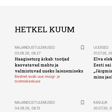
HETKEL KUUM
MAJANDUSTULEMUSED
UUDISED
03.08.26, 08:27
31.07.26, 0
Haagiseturg ärkab: tootjad
Elva ele
kasvatavad mahtu ja
Eesti sai
valmistuvad uueks laienemiseks
„Järgmis
Bestnet avab uue müügi- ja
minu jao
tootmiskeskuse
MAJANDUSTULEMUSED
KASULIK
04.08.26, 08:13
30.07.26, 0