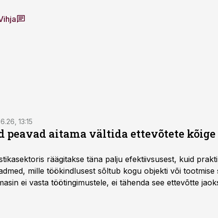
Vihja
6.26, 13:15
 peavad aitama vältida ettevõtete kõige
istikasektoris räägitakse täna palju efektiivsusest, kuid pra
dmed, mille töökindlusest sõltub kogu objekti või tootmise 
asin ei vasta töötingimustele, ei tähenda see ettevõtte jaoks 
rahalist kulu, venivaid tähtaegu ja suuremaid riske tööohutu