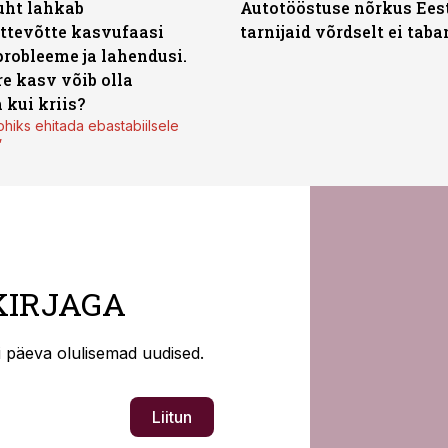
uht lahkab
Autotööstuse nõrkus Ees
ttevõtte kasvufaasi
tarnijaid võrdselt ei tab
probleeme ja lahendusi.
re kasv võib olla
 kui kriis?
ohiks ehitada ebastabiilsele
”
KIRJAGA
ti päeva olulisemad uudised.
Liitun