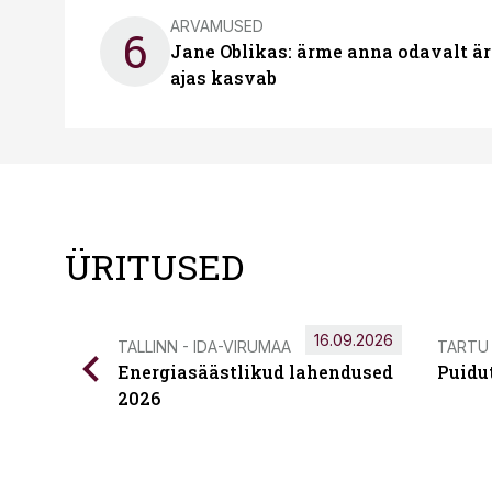
ARVAMUSED
6
Jane Oblikas: ärme anna odavalt ära
ajas kasvab
ÜRITUSED
16.09.2026
TALLINN - IDA-VIRUMAA
TARTU
Energiasäästlikud lahendused
Puidu
2026