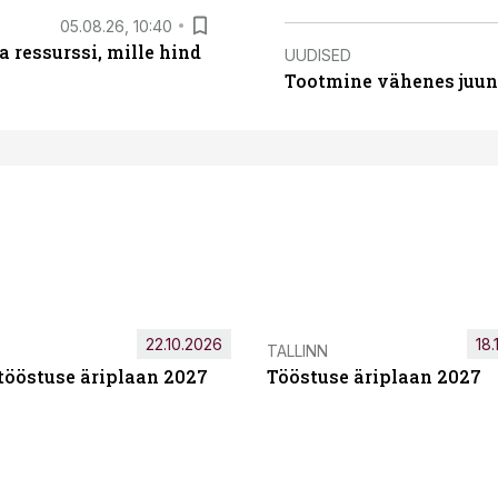
05.08.26, 10:40
 ressurssi, mille hind
UUDISED
Tootmine vähenes juuni
22.10.2026
18.
TALLINN
tööstuse äriplaan 2027
Tööstuse äriplaan 2027