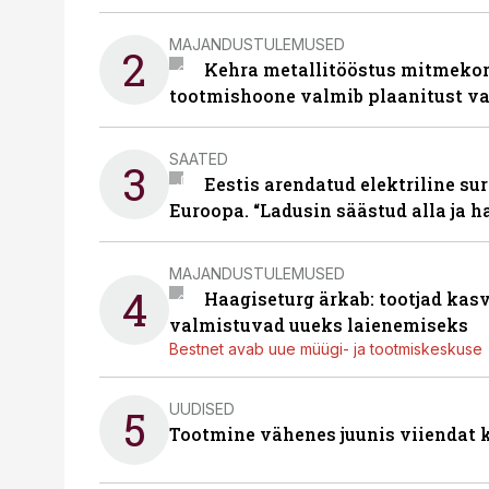
MAJANDUSTULEMUSED
2
Kehra metallitööstus mitmekor
tootmishoone valmib plaanitust v
SAATED
3
Eestis arendatud elektriline sur
Euroopa. “Ladusin säästud alla ja 
MAJANDUSTULEMUSED
4
Haagiseturg ärkab: tootjad kas
valmistuvad uueks laienemiseks
Bestnet avab uue müügi- ja tootmiskeskuse
UUDISED
5
Tootmine vähenes juunis viiendat k