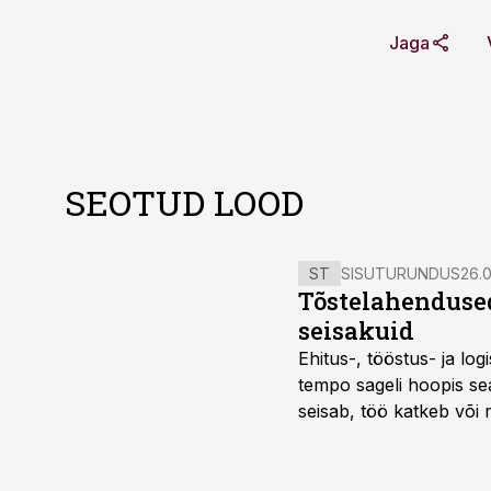
Jaga
SEOTUD LOOD
ST
SISUTURUNDUS
26.0
Tõstelahendused
seisakuid
Ehitus-, tööstus- ja log
tempo sageli hoopis sea
seisab, töö katkeb või m
probleemi, vaid otsest 