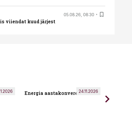
05.08.26, 08:30
s viiendat kuud järjest
11.2026
24.11.2026
Energia aastakonverents 2026
Tark töö