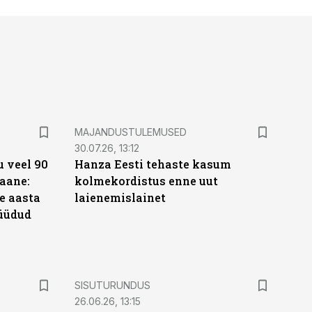
MAJANDUSTULEMUSED
30.07.26, 13:12
 veel 90
Hanza Eesti tehaste kasum
aane:
kolmekordistus enne uut
e aasta
laienemislainet
üüdud
e
ST
SISUTURUNDUS
26.06.26, 13:15