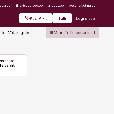
Iseteenindus
ogia.ee
finantsuudised.ee
aripaev.ee
bestmarketing.ee
finantsu
Telli Tööstusuudised
Küsi AI-lt
Telli
Logi sisse
öö
Võlaregister
Minu Tööstusuudised
taalsesse
la vajalik