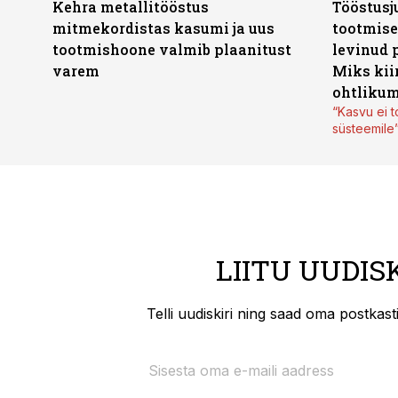
Kehra metallitööstus
Tööstusj
mitmekordistas kasumi ja uus
tootmise
tootmishoone valmib plaanitust
levinud 
varem
Miks kii
ohtlikum
“Kasvu ei t
süsteemile
LIITU UUDIS
Telli uudiskiri ning saad oma postkas