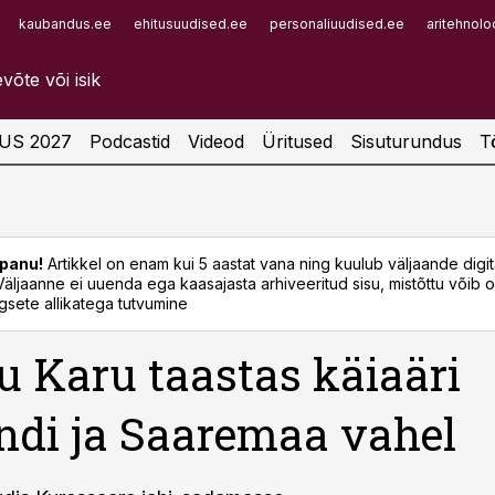
kaubandus.ee
ehitusuudised.ee
personaliuudised.ee
aritehnolo
Infopank
Radar
US 2027
Podcastid
Videod
Üritused
Sisuturundus
T
panu!
Artikkel on enam kui 5 aastat vana ning kuulub väljaande digi
. Väljaanne ei uuenda ega kaasajasta arhiveeritud sisu, mistõttu võib ol
sete allikatega tutvumine
 Karu taastas käiaäri
ndi ja Saaremaa vahel