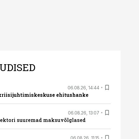
UDISED
06.08.26, 14:44
 kriisijuhtimiskeskuse ehitushanke
06.08.26, 13:07
ssektori suuremad maksuvõlglased
06.08.26, 11:15