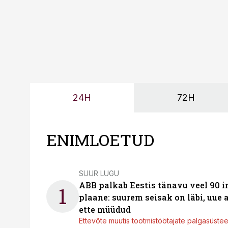
24H
72H
ENIMLOETUD
SUUR LUGU
ABB palkab Eestis tänavu veel 90 
1
plaane: suurem seisak on läbi, uue
ette müüdud
Ettevõte muutis tootmistöötajate palgasüste