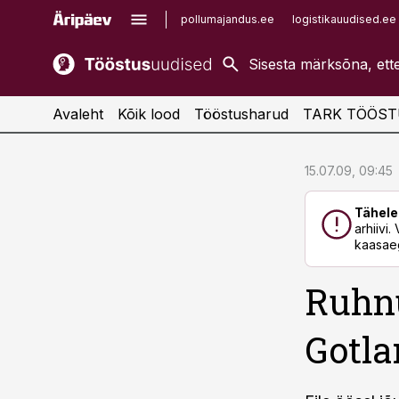
pollumajandus.ee
logistikauudised.ee
kaubandus.ee
imelineajalugu.ee
kinnisvarauudised.ee
imelineteadus.ee
Avaleht
Kõik lood
Tööstusharud
TARK TÖÖST
cebook
cebook
15.07.09, 09:45
Twitter)
Twitter)
Tähele
kedIn
kedIn
arhiivi
kaasaeg
ail
ail
Ruhnu
k
k
Gotla