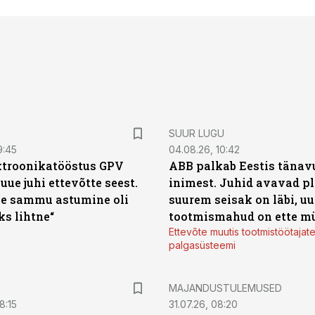
SUUR LUGU
9:45
04.08.26, 10:42
ktroonikatööstus GPV
ABB palkab Eestis tänavu
 uue juhi ettevõtte seest.
inimest. Juhid avavad pl
e sammu astumine oli
suurem seisak on läbi, uu
ks lihtne“
tootmismahud on ette m
Ettevõte muutis tootmistöötajat
palgasüsteemi
MAJANDUSTULEMUSED
8:15
31.07.26, 08:20