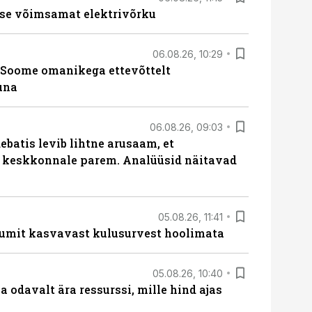
se võimsamat elektrivõrku
06.08.26, 10:29
Soome omanikega ettevõttelt
una
06.08.26, 09:03
batis levib lihtne arusaam, et
i keskkonnale parem. Analüüsid näitavad
05.08.26, 11:41
umit kasvavast kulusurvest hoolimata
05.08.26, 10:40
 odavalt ära ressurssi, mille hind ajas