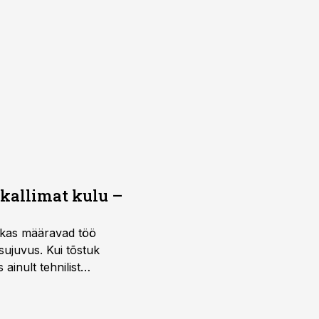
 kallimat kulu –
ktikas määravad töö
sujuvus. Kui tõstuk
ainult tehnilist
sele.