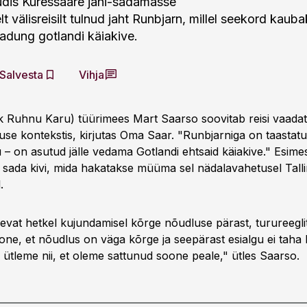
õudis Kuressaare jahi-sadamasse
 välisreisilt tulnud jaht Runbjarn, millel seekord kaub
adung gotlandi käiakive.
Salvesta
Vihja
 k Ruhnu Karu) tüürimees Mart Saarso soovitab reisi vaada
se kontekstis, kirjutas Oma Saar. "Runbjarniga on taastatu
– on asutud jälle vedama Gotlandi ehtsaid käiakive." Esim
 sada kivi, mida hakatakse müüma sel nädalavahetusel Tall
.
levat hetkel kujundamisel kõrge nõudluse pärast, turureeglit
one, et nõudlus on väga kõrge ja seepärast esialgu ei taha 
 ütleme nii, et oleme sattunud soone peale," ütles Saarso.