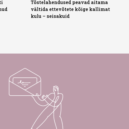
ti
Tõstelahendused peavad aitama
anud
vältida ettevõtete kõige kallimat
kulu – seisakuid