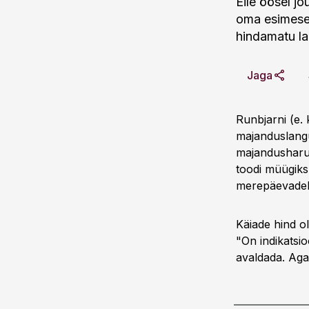
Eile öösel j
oma esimeselt
hindamatu la
Jaga
Runbjarni (e.
majanduslangu
majandusharu 
toodi müügiks
merepäevadel
Käiade hind o
"On indikatsio
avaldada. Aga