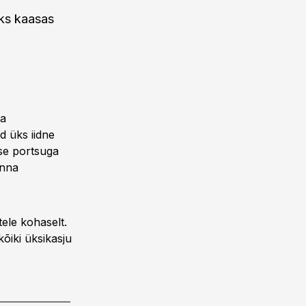
aks kaasas
ta
d üks iidne
ese portsuga
inna
ele kohaselt.
kõiki üksikasju