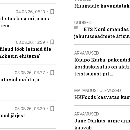
Hiiumaale kavandatak
04.08.26, 08:13
distas kasumi ja uus
UUDISED
arem
ETS Nord omandas 
jahutusseadmete ärisu
03.08.26, 16:59
filaud lööb laineid üle
ARVAMUSED
hakkasin ehitama”
Kaupo Karba: pakendide
korduskasutus on alat
03.08.26, 08:27
teistsugust pilti
vatavad mahtu ja
MAJANDUSTULEMUSED
HKFoods kasvatas kas
05.08.26, 08:30
ARVAMUSED
uud järjest
Jane Oblikas: ärme anna
kasvab