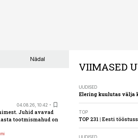
Nädal
VIIMASED U
UUDISED
Elering kuulutas välja
04.08.26, 10:42
inimest. Juhid avavad
TOP
TOP 231 | Eesti tööstu
 aasta tootmismahud on
emi
UUDISED