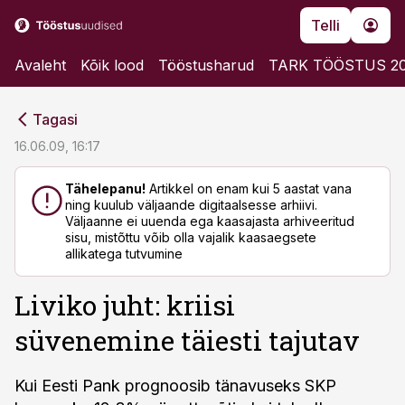
Telli
Avaleht
Kõik lood
Tööstusharud
TARK TÖÖSTUS 2
cebook
cebook
Tagasi
Twitter)
Twitter)
16.06.09, 16:17
kedIn
kedIn
Tähelepanu!
Artikkel on enam kui 5 aastat vana
ning kuulub väljaande digitaalsesse arhiivi.
ail
ail
Väljaanne ei uuenda ega kaasajasta arhiveeritud
sisu, mistõttu võib olla vajalik kaasaegsete
k
k
allikatega tutvumine
Liviko juht: kriisi
süvenemine täiesti tajutav
Kui Eesti Pank prognoosib tänavuseks SKP