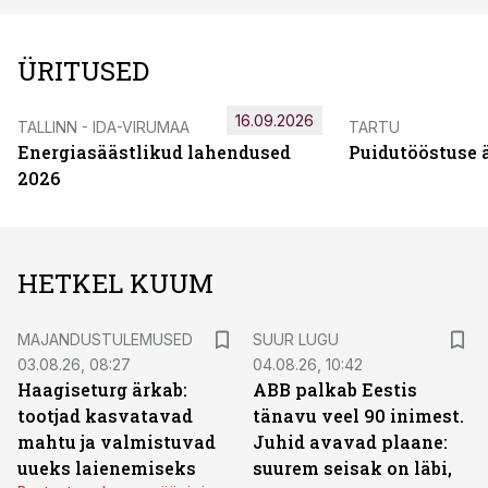
ÜRITUSED
16.09.2026
TALLINN - IDA-VIRUMAA
TARTU
Energiasäästlikud lahendused
Puidutööstuse 
2026
HETKEL KUUM
MAJANDUSTULEMUSED
SUUR LUGU
03.08.26, 08:27
04.08.26, 10:42
Haagiseturg ärkab:
ABB palkab Eestis
tootjad kasvatavad
tänavu veel 90 inimest.
mahtu ja valmistuvad
Juhid avavad plaane:
uueks laienemiseks
suurem seisak on läbi,