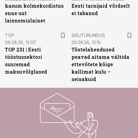
kasum kolmekordistus
Eesti tarnijaid võrdselt
enne uut
ei tabanud
laienemislainet
ST
TOP
SISUTURUNDUS
06.08.26, 13:07
26.06.26, 13:15
TOP 231 | Eesti
Tõstelahendused
tööstussektori
peavad aitama vältida
suuremad
ettevõtete kõige
maksuvõlglased
kallimat kulu –
seisakuid