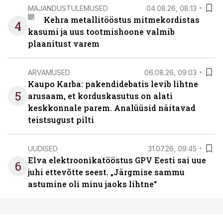
MAJANDUSTULEMUSED
04.08.26, 08:13
Kehra metallitööstus mitmekordistas
4
kasumi ja uus tootmishoone valmib
plaanitust varem
ARVAMUSED
06.08.26, 09:03
Kaupo Karba: pakendidebatis levib lihtne
5
arusaam, et korduskasutus on alati
keskkonnale parem. Analüüsid näitavad
teistsugust pilti
UUDISED
31.07.26, 09:45
Elva elektroonikatööstus GPV Eesti sai uue
6
juhi ettevõtte seest. „Järgmise sammu
astumine oli minu jaoks lihtne“