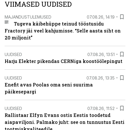
VIIMASED UUDISED
MAJANDUSTULEMUSED
07.08.26, 14:19
Tugeva käibehüppe teinud tööstusidu
Fractory jäi veel kahjumisse. “Selle aasta siht on
20 miljonit”
UUDISED
07.08.26, 13:51
Harju Elekter pikendas CERNiga koostöölepingut
UUDISED
07.08.26, 13:35
Enefit avas Poolas oma seni suurima
päikesepargi
UUDISED
07.08.26, 11:52
Rallistaar Elfyn Evans ostis Eestis toodetud
aiapaviljoni. Palmako juht: see on tunnustus Eesti
tootmiskvaliteedile