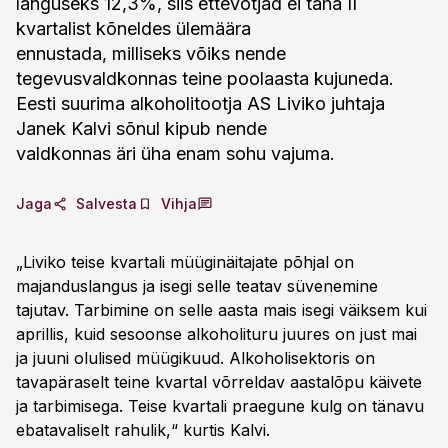
languseks 12,3%, siis ettevõtjad ei taha II
kvartalist kõneldes ülemäära
ennustada, milliseks võiks nende
tegevusvaldkonnas teine poolaasta kujuneda.
Eesti suurima alkoholitootja AS Liviko juhtaja
Janek Kalvi sõnul kipub nende
valdkonnas äri üha enam sohu vajuma.
Jaga
Salvesta
Vihja
„Liviko teise kvartali müüginäitajate põhjal on
majanduslangus ja isegi selle teatav süvenemine
tajutav. Tarbimine on selle aasta mais isegi väiksem kui
aprillis, kuid sesoonse alkoholituru juures on just mai
ja juuni olulised müügikuud. Alkoholisektoris on
tavapäraselt teine kvartal võrreldav aastalõpu käivete
ja tarbimisega. Teise kvartali praegune kulg on tänavu
ebatavaliselt rahulik,“ kurtis Kalvi.