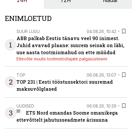
24H
72H
Nädal
ENIMLOETUD
SUUR LUGU
04.08.26, 10:42
ABB palkab Eestis tänavu veel 90 inimest.
1
Juhid avavad plaane: suurem seisak on läbi,
uue aasta tootmismahud on ette müüdud
Ettevõte muutis tootmistöötajate palgasüsteemi
TOP
06.08.26, 13:07
2
TOP 231 | Eesti tööstussektori suuremad
maksuvõlglased
UUDISED
06.08.26, 10:29
3
ETS Nord omandas Soome omanikega
ettevõttelt jahutusseadmete ärisuuna