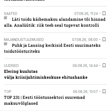
SAATED
07.08.26, 11:24
Läti toidu käibemaksu alandamine tõi hinnad
alla. Analüütik: riik teeb seal tugevat kontrolli
MAJANDUSTULEMUSED
07.08.26, 08:00
Puhk ja Lausing kerkisid Eesti suurimateks
toidutöösturiteks
UUDISED
06.08.26, 14:44
Elering kuulutas
välja kriisijuhtimiskeskuse ehitushanke
TOP
06.08.26, 13:07
TOP 231 | Eesti tööstussektori suuremad
maksuvõlglased