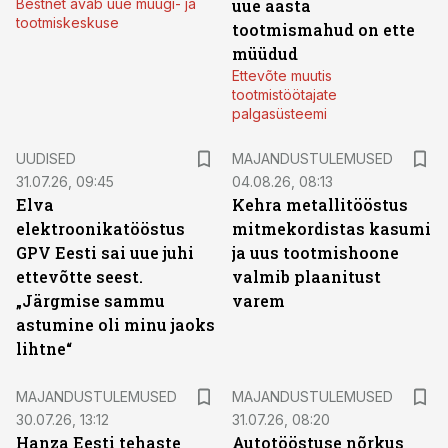
Bestnet avab uue müügi- ja
uue aasta
tootmiskeskuse
tootmismahud on ette
müüdud
Ettevõte muutis
tootmistöötajate
palgasüsteemi
UUDISED
MAJANDUSTULEMUSED
31.07.26, 09:45
04.08.26, 08:13
Elva
Kehra metallitööstus
elektroonikatööstus
mitmekordistas kasumi
GPV Eesti sai uue juhi
ja uus tootmishoone
ettevõtte seest.
valmib plaanitust
„Järgmise sammu
varem
astumine oli minu jaoks
lihtne“
MAJANDUSTULEMUSED
MAJANDUSTULEMUSED
30.07.26, 13:12
31.07.26, 08:20
Hanza Eesti tehaste
Autotööstuse nõrkus