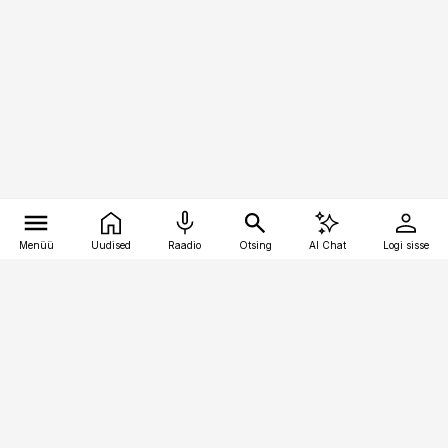
Menüü
Uudised
Raadio
Otsing
AI Chat
Logi sisse
Vana-Lõuna 39/1, 19094 Tallinn
(+372) 667 0111
toostusuudised@toostusuudised.ee