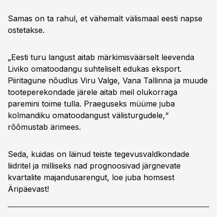
Samas on ta rahul, et vähemalt välismaal eesti napse
ostetakse.
„Eesti turu langust aitab märkimisväärselt leevenda
Liviko omatoodangu suhteliselt edukas eksport.
Piiritagune nõudlus Viru Valge, Vana Tallinna ja muude
tooteperekondade järele aitab meil olukorraga
paremini toime tulla. Praeguseks müüme juba
kolmandiku omatoodangust välisturgudele,“
rõõmustab ärimees.
Seda, kuidas on läinud teiste tegevusvaldkondade
liidritel ja milliseks nad prognoosivad järgnevate
kvartalite majandusarengut, loe juba homsest
Äripäevast!