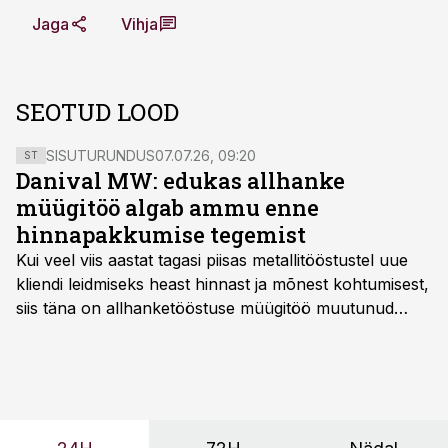
Jaga
Vihja
SEOTUD LOOD
SISUTURUNDUS
07.07.26, 09:20
ST
Danival MW: edukas allhanke
müügitöö algab ammu enne
hinnapakkumise tegemist
Kui veel viis aastat tagasi piisas metallitööstustel uue
kliendi leidmiseks heast hinnast ja mõnest kohtumisest,
siis täna on allhanketööstuse müügitöö muutunud
märksa pikemaks ja süsteemsemaks. Konkurents on
kasvanud, kliendid kaaluvad otsuseid põhjalikumalt
ning partnerit ei valita enam ainult tootmisvõimekuse
või hinnakirja järgi.