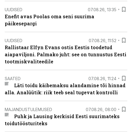
UUDISED
07.08.26, 13:35
Enefit avas Poolas oma seni suurima
päikesepargi
UUDISED
07.08.26, 11:52
Rallistaar Elfyn Evans ostis Eestis toodetud
aiapaviljoni. Palmako juht: see on tunnustus Eesti
tootmiskvaliteedile
SAATED
07.08.26, 11:24
Läti toidu käibemaksu alandamine tõi hinnad
alla. Analüütik: riik teeb seal tugevat kontrolli
MAJANDUSTULEMUSED
07.08.26, 08:00
Puhk ja Lausing kerkisid Eesti suurimateks
toidutöösturiteks