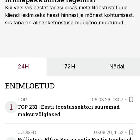
Kui veel viis aastat tagasi piisas metallitööstustel uue
kliendi leidmiseks heast hinnast ja mõnest kohtumisest,
siis täna on allhanketööstuse müügitöö muutunud
märksa pikemaks ja süsteemsemaks. Konkurents on
kasvanud, kliendid kaaluvad otsuseid põhjalikumalt
ning partnerit ei valita enam ainult tootmisvõimekuse
või hinnakirja järgi.
24H
72H
Nädal
ENIMLOETUD
TOP
06.08.26, 13:07
1
TOP 231 | Eesti tööstussektori suuremad
maksuvõlglased
UUDISED
07.08.26, 11:52
Rallistaar Elfyn Evans ostis Eestis toodetud