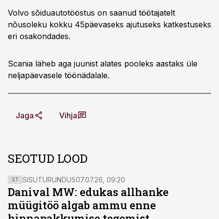
Volvo sõiduautotööstus on saanud töötajatelt
nõusoleku kokku 45päevaseks ajutuseks katkestuseks
eri osakondades.
Scania läheb aga juunist alates pooleks aastaks üle
neljapäevasele töönädalale.
Jaga
Vihja
SEOTUD LOOD
SISUTURUNDUS
07.07.26, 09:20
ST
Danival MW: edukas allhanke
müügitöö algab ammu enne
hinnapakkumise tegemist