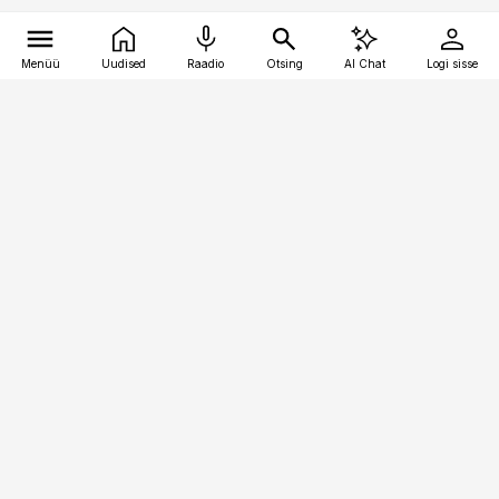
Menüü
Uudised
Raadio
Otsing
AI Chat
Logi sisse
Vana-Lõuna 39/1, 19094 Tallinn
(+372) 667 0111
toostusuudised@toostusuudised.ee
Telli
Reklaam
Firmast
Sisu kasutamisõigused
Ajakirjaniku
eetikakoodeks
Üldtingimused
Privaatsustingimused
Küpsiste poliitika
KKK
Eesti Meediaettevõtete
Eelistuste haldamine