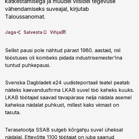
katkestamisega ja muudel viisidel tegevuse
vähendamiseks suveajal, kirjutab
Taloussanomat.
Jaga
Salvesta
Vihja
Sellist pausi pole nähtud pärast 1980. aastaid, mil
tööstuses oli kombeks pidada industrisemester’ina
tuntud puhkepausi.
Svenska Dagbladeti e24 uudisteportaali teatel peatab
näiteks kaevandusfirma LKAB suvel töö kaheks kuuks.
LKAB töötajad saavad tavapärase nelja nädala asemel
kaheksa nädalat puhkust, millest kaks viimast on
tasuta.
Terasetootja SSAB sulgeb kõrgahju suvel üheksal
nädalal. Ettevõtte 1100 töötajat on juba saanud