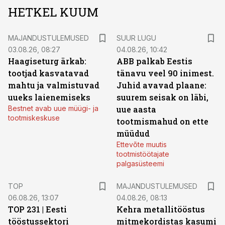
HETKEL KUUM
MAJANDUSTULEMUSED
SUUR LUGU
03.08.26, 08:27
04.08.26, 10:42
Haagiseturg ärkab:
ABB palkab Eestis
tootjad kasvatavad
tänavu veel 90 inimest.
mahtu ja valmistuvad
Juhid avavad plaane:
uueks laienemiseks
suurem seisak on läbi,
Bestnet avab uue müügi- ja
uue aasta
tootmiskeskuse
tootmismahud on ette
müüdud
Ettevõte muutis
tootmistöötajate
palgasüsteemi
TOP
MAJANDUSTULEMUSED
06.08.26, 13:07
04.08.26, 08:13
TOP 231 | Eesti
Kehra metallitööstus
tööstussektori
mitmekordistas kasumi