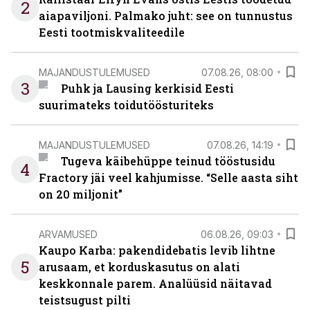
2
aiapaviljoni. Palmako juht: see on tunnustus
Eesti tootmiskvaliteedile
MAJANDUSTULEMUSED
07.08.26, 08:00
3
Puhk ja Lausing kerkisid Eesti
suurimateks toidutöösturiteks
MAJANDUSTULEMUSED
07.08.26, 14:19
Tugeva käibehüppe teinud tööstusidu
4
Fractory jäi veel kahjumisse. “Selle aasta siht
on 20 miljonit”
ARVAMUSED
06.08.26, 09:03
Kaupo Karba: pakendidebatis levib lihtne
5
arusaam, et korduskasutus on alati
keskkonnale parem. Analüüsid näitavad
teistsugust pilti