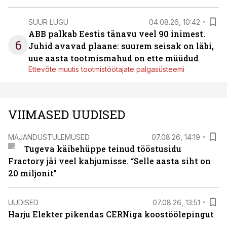
SUUR LUGU
04.08.26, 10:42
ABB palkab Eestis tänavu veel 90 inimest.
6
Juhid avavad plaane: suurem seisak on läbi,
uue aasta tootmismahud on ette müüdud
Ettevõte muutis tootmistöötajate palgasüsteemi
VIIMASED UUDISED
MAJANDUSTULEMUSED
07.08.26, 14:19
Tugeva käibehüppe teinud tööstusidu
Fractory jäi veel kahjumisse. “Selle aasta siht on
20 miljonit”
UUDISED
07.08.26, 13:51
Harju Elekter pikendas CERNiga koostöölepingut