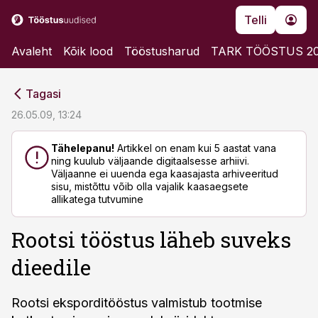
Telli
Avaleht
Kõik lood
Tööstusharud
TARK TÖÖSTUS 2
cebook
cebook
Tagasi
Twitter)
Twitter)
26.05.09, 13:24
kedIn
kedIn
Tähelepanu!
Artikkel on enam kui 5 aastat vana
ning kuulub väljaande digitaalsesse arhiivi.
ail
ail
Väljaanne ei uuenda ega kaasajasta arhiveeritud
sisu, mistõttu võib olla vajalik kaasaegsete
k
k
allikatega tutvumine
Rootsi tööstus läheb suveks
dieedile
Rootsi eksporditööstus valmistub tootmise