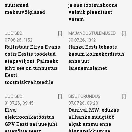
suuremad
ja uus tootmishoone
maksuvõlglased
valmib plaanitust
varem
UUDISED
MAJANDUSTULEMUSED
07.08.26, 11:52
30.07.26, 13:12
Rallistaar Elfyn Evans
Hanza Eesti tehaste
ostis Eestis toodetud
kasum kolmekordistus
aiapaviljoni. Palmako
enne uut
juht: see on tunnustus
laienemislainet
Eesti
tootmiskvaliteedile
ST
UUDISED
SISUTURUNDUS
31.07.26, 09:45
07.07.26, 09:20
Elva
Danival MW: edukas
elektroonikatööstus
allhanke müügitöö
GPV Eesti sai uue juhi
algab ammu enne
ettevõtte seest.
hinnapakkumise