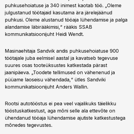
puhkusehoiatuse ja 340 inimest kaotab töö. „Oleme
julgustanud töötajaid kasutama ära järelejäänud
puhkusi. Oleme alustanud tööaja lühendamise ja palga
alandamise läbirääkimisi,“ rääkis SSAB
kommunikatsioonijuht Heidi Wendt.
Masinaehitaja Sandvik andis puhkusehoiatuse 900
töötajale juba eelmisel aastal ja kavatseb tegevuse
suures osas tooteüksustes katkestada pärast
jaanipäeva. „Toodete tellimused on vähenenud ja
püüame laoseisu vähendada,“ ütles Sandviki
kommunikatsioonijuht Anders Wallin.
Rootsi autotööstus ei pea veel vajalikuks täielikku
tööstuskatkestust, aga mõni selle ala ettevõte on
ühendanud tööaja lühendamise ajutiste katkestustega
mõnedes tegevustes.