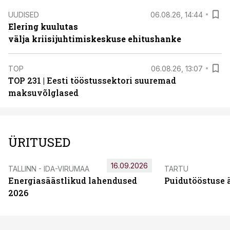
UUDISED
06.08.26, 14:44
Elering kuulutas
välja kriisijuhtimiskeskuse ehitushanke
TOP
06.08.26, 13:07
TOP 231 | Eesti tööstussektori suuremad
maksuvõlglased
ÜRITUSED
16.09.2026
TALLINN - IDA-VIRUMAA
TARTU
Energiasäästlikud lahendused
Puidutööstuse 
2026