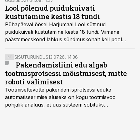
UUDISED
27.04.09, 11:37
Lool põlenud puidukuivati
kustutamine kestis 18 tundi
Pühapäeval öösel Harjumaal Lool süttinud
puidukuivati kustutamine kestis 18 tundi. Viimane
päästemeeskond lahkus sündmuskohalt kell pool
kaheksa eile õhtul.
SISUTURUNDUS
13.07.26, 14:36
ST
Pakendamisliini edu algab
tootmisprotsessi mõistmisest, mitte
roboti valimisest
Tootmisettevõtte pakendamisprotsessi eduka
automatiseerimise aluseks on kogu tootmisvoo
põhjalik analüüs, et uus süsteem sobituks
olemasolevasse keskkonda, aitaks vähendada
tööjõuvajadust ning oleks valmis ka ettevõtte
tulevasteks arenguteks. Lihtsalt roboti lisamine
enamasti oodatud tulemust ei too, nendib tootmise ja