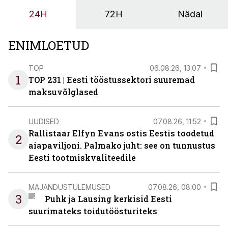
tööstuse automatiseerimislahenduste arendaja Smitech
24H
72H
Nädal
OÜ tegevjuht Sander Mitendorf.
ENIMLOETUD
TOP
06.08.26, 13:07
1
TOP 231 | Eesti tööstussektori suuremad
maksuvõlglased
UUDISED
07.08.26, 11:52
Rallistaar Elfyn Evans ostis Eestis toodetud
2
aiapaviljoni. Palmako juht: see on tunnustus
Eesti tootmiskvaliteedile
MAJANDUSTULEMUSED
07.08.26, 08:00
3
Puhk ja Lausing kerkisid Eesti
suurimateks toidutöösturiteks