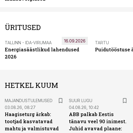
ÜRITUSED
16.09.2026
TALLINN - IDA-VIRUMAA
TARTU
Energiasäästlikud lahendused
Puidutööstuse 
2026
HETKEL KUUM
MAJANDUSTULEMUSED
SUUR LUGU
03.08.26, 08:27
04.08.26, 10:42
Haagiseturg ärkab:
ABB palkab Eestis
tootjad kasvatavad
tänavu veel 90 inimest.
mahtu ja valmistuvad
Juhid avavad plaane: