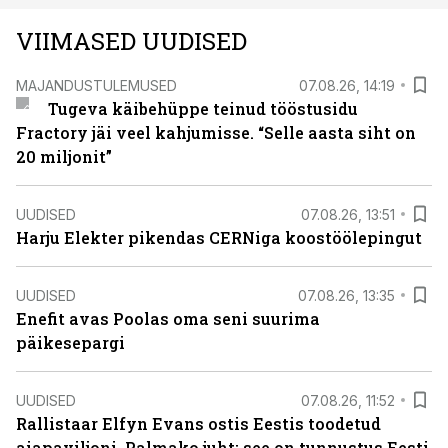
VIIMASED UUDISED
MAJANDUSTULEMUSED
07.08.26, 14:19
Tugeva käibehüppe teinud tööstusidu
Fractory jäi veel kahjumisse. “Selle aasta siht on
20 miljonit”
UUDISED
07.08.26, 13:51
Harju Elekter pikendas CERNiga koostöölepingut
UUDISED
07.08.26, 13:35
Enefit avas Poolas oma seni suurima
päikesepargi
UUDISED
07.08.26, 11:52
Rallistaar Elfyn Evans ostis Eestis toodetud
aiapaviljoni. Palmako juht: see on tunnustus Eesti