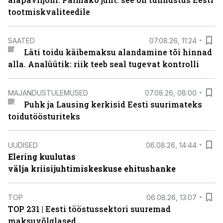
tootmiskvaliteedile
SAATED
07.08.26, 11:24
Läti toidu käibemaksu alandamine tõi hinnad
alla. Analüütik: riik teeb seal tugevat kontrolli
MAJANDUSTULEMUSED
07.08.26, 08:00
Puhk ja Lausing kerkisid Eesti suurimateks
toidutöösturiteks
UUDISED
06.08.26, 14:44
Elering kuulutas
välja kriisijuhtimiskeskuse ehitushanke
TOP
06.08.26, 13:07
TOP 231 | Eesti tööstussektori suuremad
maksuvõlglased