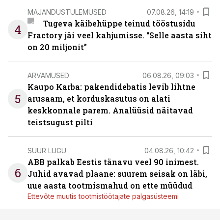
MAJANDUSTULEMUSED
07.08.26, 14:19
Tugeva käibehüppe teinud tööstusidu
4
Fractory jäi veel kahjumisse. “Selle aasta siht
on 20 miljonit”
ARVAMUSED
06.08.26, 09:03
Kaupo Karba: pakendidebatis levib lihtne
5
arusaam, et korduskasutus on alati
keskkonnale parem. Analüüsid näitavad
teistsugust pilti
SUUR LUGU
04.08.26, 10:42
ABB palkab Eestis tänavu veel 90 inimest.
6
Juhid avavad plaane: suurem seisak on läbi,
uue aasta tootmismahud on ette müüdud
Ettevõte muutis tootmistöötajate palgasüsteemi