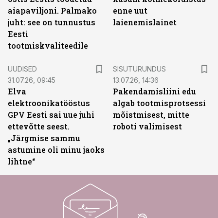
aiapaviljoni. Palmako
enne uut
juht: see on tunnustus
laienemislainet
Eesti
tootmiskvaliteedile
ST
UUDISED
SISUTURUNDUS
31.07.26, 09:45
13.07.26, 14:36
Elva
Pakendamisliini edu
elektroonikatööstus
algab tootmisprotsessi
GPV Eesti sai uue juhi
mõistmisest, mitte
ettevõtte seest.
roboti valimisest
„Järgmise sammu
astumine oli minu jaoks
lihtne“