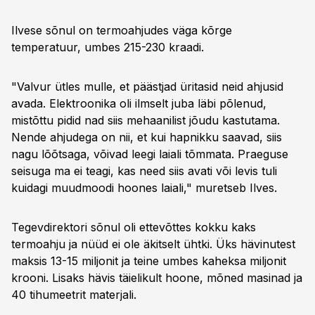
Ilvese sõnul on termoahjudes väga kõrge
temperatuur, umbes 215-230 kraadi.
"Valvur ütles mulle, et päästjad üritasid neid ahjusid
avada. Elektroonika oli ilmselt juba läbi põlenud,
mistõttu pidid nad siis mehaanilist jõudu kastutama.
Nende ahjudega on nii, et kui hapnikku saavad, siis
nagu lõõtsaga, võivad leegi laiali tõmmata. Praeguse
seisuga ma ei teagi, kas need siis avati või levis tuli
kuidagi muudmoodi hoones laiali," muretseb Ilves.
Tegevdirektori sõnul oli ettevõttes kokku kaks
termoahju ja nüüd ei ole äkitselt ühtki. Üks hävinutest
maksis 13-15 miljonit ja teine umbes kaheksa miljonit
krooni. Lisaks hävis täielikult hoone, mõned masinad ja
40 tihumeetrit materjali.