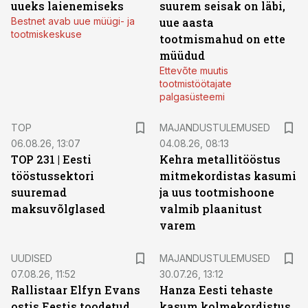
uueks laienemiseks
suurem seisak on läbi,
Bestnet avab uue müügi- ja
uue aasta
tootmiskeskuse
tootmismahud on ette
müüdud
Ettevõte muutis
tootmistöötajate
palgasüsteemi
TOP
MAJANDUSTULEMUSED
06.08.26, 13:07
04.08.26, 08:13
TOP 231 | Eesti
Kehra metallitööstus
tööstussektori
mitmekordistas kasumi
suuremad
ja uus tootmishoone
maksuvõlglased
valmib plaanitust
varem
UUDISED
MAJANDUSTULEMUSED
07.08.26, 11:52
30.07.26, 13:12
Rallistaar Elfyn Evans
Hanza Eesti tehaste
ostis Eestis toodetud
kasum kolmekordistus