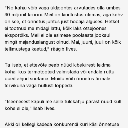
"No kahju võib väga üldjoontes arvutades olla umbes
30 miljonit krooni. Meil on kindlustus olemas, aga kehv
on see, et õnnetus juhtus just hooaja alguses. Hetkel
ei tootnud me midagi lattu, kõik läks otsejoones
ekspordiks. Meil ei ole esimese poolaasta jooksul
mingit majanduslangust olnud. Mai, juuni, juuli on kõik
tellimustega kaetud," räägib Ilves.
Ta lisab, et ettevõte peab nüüd kibekiiresti leidma
koha, kus termotooteid valmistada või endale ruttu
uued ahjud soetama. Muidu võib õnnetus firmale
tervikuna väga hullusti lõppeda.
"Iseenesest käpuli me selle tulekahju pärast nüüd küll
kohe ei ole," lisab Ilves.
Äkki oli kellegi kadeda konkurendi kuri käsi õnnetuse