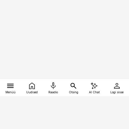
Menüü
Uudised
Raadio
Otsing
AI Chat
Logi sisse
Vana-Lõuna 39/1, 19094 Tallinn
(+372) 667 0111