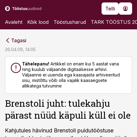
Telli
Avaleht
Kõik lood
Tööstusharud
TARK TÖÖSTUS 2
cebook
cebook
Tagasi
Twitter)
Twitter)
26.04.09, 14:05
kedIn
kedIn
Tähelepanu!
Artikkel on enam kui 5 aastat vana
ning kuulub väljaande digitaalsesse arhiivi.
ail
ail
Väljaanne ei uuenda ega kaasajasta arhiveeritud
sisu, mistõttu võib olla vajalik kaasaegsete
k
k
allikatega tutvumine
Brenstoli juht: tulekahju
pärast nüüd käpuli küll ei ole
Kahjutules hävinud Brenstoli puidutööstuse