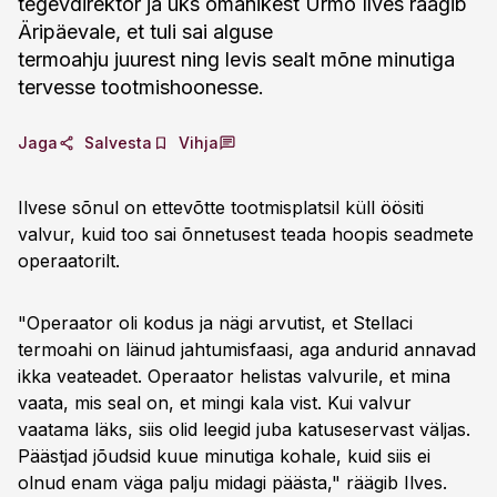
tegevdirektor ja üks omanikest Urmo Ilves räägib
Äripäevale, et tuli sai alguse
termoahju juurest ning levis sealt mõne minutiga
tervesse tootmishoonesse.
Jaga
Salvesta
Vihja
Ilvese sõnul on ettevõtte tootmisplatsil küll öösiti
valvur, kuid too sai õnnetusest teada hoopis seadmete
operaatorilt.
"Operaator oli kodus ja nägi arvutist, et Stellaci
termoahi on läinud jahtumisfaasi, aga andurid annavad
ikka veateadet. Operaator helistas valvurile, et mina
vaata, mis seal on, et mingi kala vist. Kui valvur
vaatama läks, siis olid leegid juba katuseservast väljas.
Päästjad jõudsid kuue minutiga kohale, kuid siis ei
olnud enam väga palju midagi päästa," räägib Ilves.