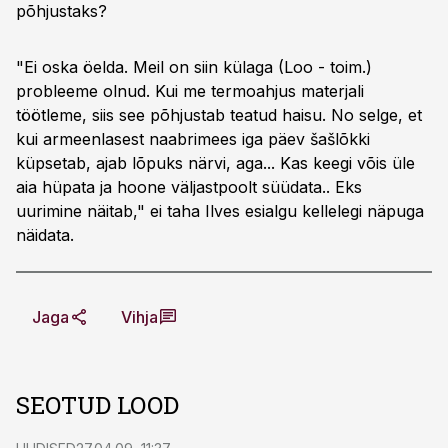
põhjustaks?
"Ei oska öelda. Meil on siin külaga (Loo - toim.)
probleeme olnud. Kui me termoahjus materjali
töötleme, siis see põhjustab teatud haisu. No selge, et
kui armeenlasest naabrimees iga päev šašlõkki
küpsetab, ajab lõpuks närvi, aga... Kas keegi võis üle
aia hüpata ja hoone väljastpoolt süüdata.. Eks
uurimine näitab," ei taha Ilves esialgu kellelegi näpuga
näidata.
Jaga
Vihja
SEOTUD LOOD