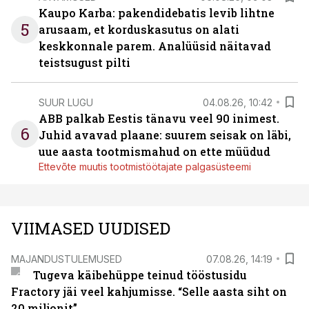
Kaupo Karba: pakendidebatis levib lihtne
5
arusaam, et korduskasutus on alati
keskkonnale parem. Analüüsid näitavad
teistsugust pilti
SUUR LUGU
04.08.26, 10:42
ABB palkab Eestis tänavu veel 90 inimest.
6
Juhid avavad plaane: suurem seisak on läbi,
uue aasta tootmismahud on ette müüdud
Ettevõte muutis tootmistöötajate palgasüsteemi
VIIMASED UUDISED
MAJANDUSTULEMUSED
07.08.26, 14:19
Tugeva käibehüppe teinud tööstusidu
Fractory jäi veel kahjumisse. “Selle aasta siht on
20 miljonit”