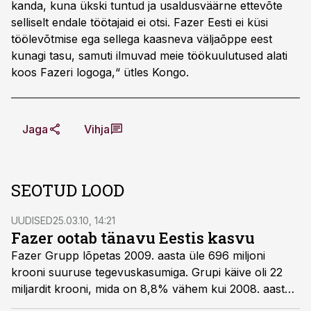
kanda, kuna ükski tuntud ja usaldusväärne ettevõte
selliselt endale töötajaid ei otsi. Fazer Eesti ei küsi
töölevõtmise ega sellega kaasneva väljaõppe eest
kunagi tasu, samuti ilmuvad meie töökuulutused alati
koos Fazeri logoga,“ ütles Kongo.
Jaga
Vihja
SEOTUD LOOD
UUDISED
25.03.10, 14:21
Fazer ootab tänavu Eestis kasvu
Fazer Grupp lõpetas 2009. aasta üle 696 miljoni
krooni suuruse tegevuskasumiga. Grupi käive oli 22
miljardit krooni, mida on 8,8% vähem kui 2008. aastal,
teatas ettevõte.