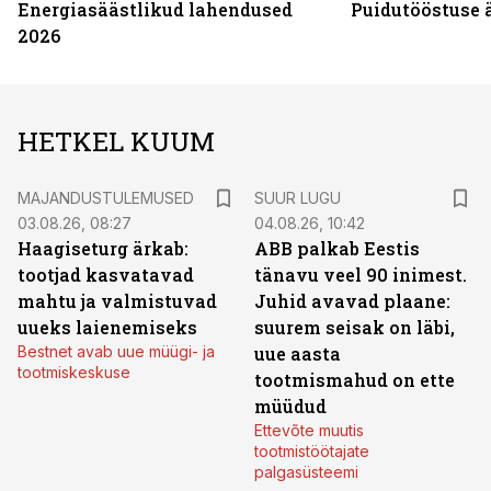
Energiasäästlikud lahendused
Puidutööstuse 
2026
HETKEL KUUM
MAJANDUSTULEMUSED
SUUR LUGU
03.08.26, 08:27
04.08.26, 10:42
Haagiseturg ärkab:
ABB palkab Eestis
tootjad kasvatavad
tänavu veel 90 inimest.
mahtu ja valmistuvad
Juhid avavad plaane:
uueks laienemiseks
suurem seisak on läbi,
Bestnet avab uue müügi- ja
uue aasta
tootmiskeskuse
tootmismahud on ette
müüdud
Ettevõte muutis
tootmistöötajate
palgasüsteemi