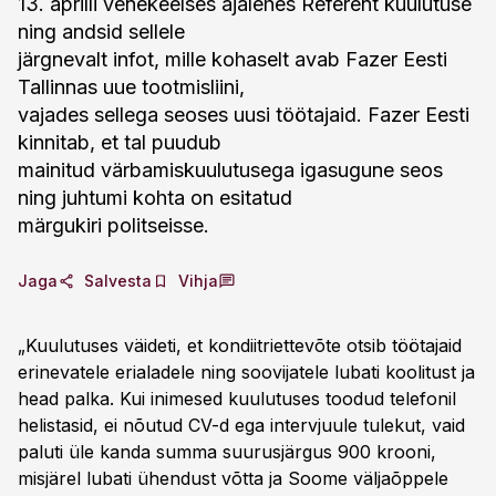
13. aprilli venekeelses ajalehes Referent kuulutuse
ning andsid sellele
järgnevalt infot, mille kohaselt avab Fazer Eesti
Tallinnas uue tootmisliini,
vajades sellega seoses uusi töötajaid. Fazer Eesti
kinnitab, et tal puudub
mainitud värbamiskuulutusega igasugune seos
ning juhtumi kohta on esitatud
märgukiri politseisse.
Jaga
Salvesta
Vihja
„Kuulutuses väideti, et kondiitriettevõte otsib töötajaid
erinevatele erialadele ning soovijatele lubati koolitust ja
head palka. Kui inimesed kuulutuses toodud telefonil
helistasid, ei nõutud CV-d ega intervjuule tulekut, vaid
paluti üle kanda summa suurusjärgus 900 krooni,
misjärel lubati ühendust võtta ja Soome väljaõppele