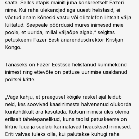
saata. Selles etapis mainiti juba konkreetselt Fazeri
nime. Kui raha ülekandjad aga uuesti helistasid, ei
võetud enam kõnesid vastu või oli telefon lihtsalt välja
lülitatud. Seepeale pöördusid mures inimesed meie
poole, et uurida, millal väljaõpe algab,“ selgitas
petuskeemi Fazer Eesti äriarendusdirektor Kristjan
Kongo.
Tänaseks on Fazer Eestisse helistanud kümmekond
inimest ning ettevõte on pettuse uurimise usaldanud
politsei kätte.
„Väga kahju, et praegusel kõigile raskel ajal leidub
neid, kes soovivad kaasinimeste halvenenud olukorda
kuritahtlikult ära kasutada. Kutsun inimesi üles olema
eriliselt tähelepanelikud, kuna taolisi petuskeeme on
lihtne luua ja seeläbi kannatavad heausksed inimesed.
Eriti valvas tuleks olla, kui palutakse kuhugi raha