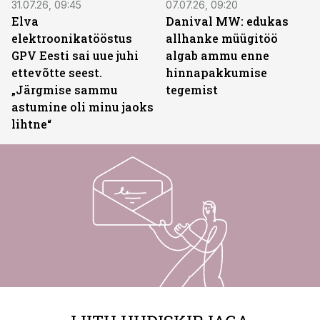
31.07.26, 09:45
07.07.26, 09:20
Elva
Danival MW: edukas
elektroonikatööstus
allhanke müügitöö
GPV Eesti sai uue juhi
algab ammu enne
ettevõtte seest.
hinnapakkumise
„Järgmise sammu
tegemist
astumine oli minu jaoks
lihtne“