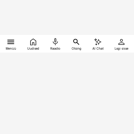
Menüü
Uudised
Raadio
Otsing
AI Chat
Logi sisse
Vana-Lõuna 39/1, 19094 Tallinn
(+372) 667 0111
toostusuudised@toostusuudised.ee
Telli
Reklaam
Firmast
Sisu kasutamisõigused
Ajakirjaniku