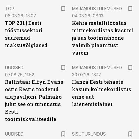
TOP
MAJANDUSTULEMUSED
06.08.26, 13:07
04.08.26, 08:13
TOP 231 | Eesti
Kehra metallitööstus
tööstussektori
mitmekordistas kasumi
suuremad
ja uus tootmishoone
maksuvõlglased
valmib plaanitust
varem
UUDISED
MAJANDUSTULEMUSED
07.08.26, 11:52
30.07.26, 13:12
Rallistaar Elfyn Evans
Hanza Eesti tehaste
ostis Eestis toodetud
kasum kolmekordistus
aiapaviljoni. Palmako
enne uut
juht: see on tunnustus
laienemislainet
Eesti
tootmiskvaliteedile
ST
UUDISED
SISUTURUNDUS