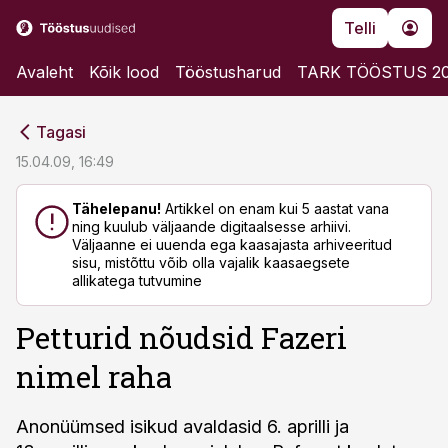
Telli
Avaleht
Kõik lood
Tööstusharud
TARK TÖÖSTUS 2
cebook
cebook
Tagasi
Twitter)
Twitter)
15.04.09, 16:49
kedIn
kedIn
Tähelepanu!
Artikkel on enam kui 5 aastat vana
ning kuulub väljaande digitaalsesse arhiivi.
ail
ail
Väljaanne ei uuenda ega kaasajasta arhiveeritud
sisu, mistõttu võib olla vajalik kaasaegsete
k
k
allikatega tutvumine
Petturid nõudsid Fazeri
nimel raha
Anonüümsed isikud avaldasid 6. aprilli ja