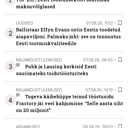
maksuvõlglased
UUDISED
07.08.26, 11:52
Rallistaar Elfyn Evans ostis Eestis toodetud
2
aiapaviljoni. Palmako juht: see on tunnustus
Eesti tootmiskvaliteedile
MAJANDUSTULEMUSED
07.08.26, 08:00
3
Puhk ja Lausing kerkisid Eesti
suurimateks toidutöösturiteks
MAJANDUSTULEMUSED
07.08.26, 14:19
Tugeva käibehüppe teinud tööstusidu
4
Fractory jäi veel kahjumisse. “Selle aasta siht
on 20 miljonit”
ARVAMUSED
06.08.26, 09:03