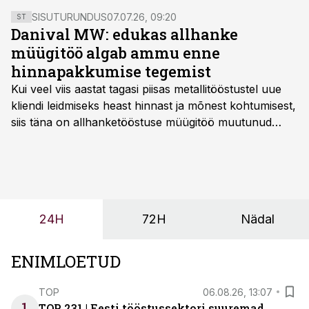
SISUTURUNDUS
07.07.26, 09:20
ST
Danival MW: edukas allhanke
müügitöö algab ammu enne
hinnapakkumise tegemist
Kui veel viis aastat tagasi piisas metallitööstustel uue
kliendi leidmiseks heast hinnast ja mõnest kohtumisest,
siis täna on allhanketööstuse müügitöö muutunud
märksa pikemaks ja süsteemsemaks. Konkurents on
kasvanud, kliendid kaaluvad otsuseid põhjalikumalt
ning partnerit ei valita enam ainult tootmisvõimekuse
või hinnakirja järgi.
24H
72H
Nädal
ENIMLOETUD
TOP
06.08.26, 13:07
1
TOP 231 | Eesti tööstussektori suuremad