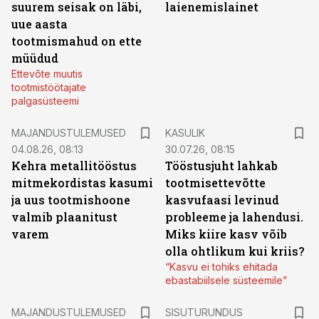
suurem seisak on läbi,
laienemislainet
uue aasta
tootmismahud on ette
müüdud
Ettevõte muutis
tootmistöötajate
palgasüsteemi
MAJANDUSTULEMUSED
KASULIK
04.08.26, 08:13
30.07.26, 08:15
Kehra metallitööstus
Tööstusjuht lahkab
mitmekordistas kasumi
tootmisettevõtte
ja uus tootmishoone
kasvufaasi levinud
valmib plaanitust
probleeme ja lahendusi.
varem
Miks kiire kasv võib
olla ohtlikum kui kriis?
“Kasvu ei tohiks ehitada
ebastabiilsele süsteemile”
ST
MAJANDUSTULEMUSED
SISUTURUNDUS