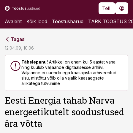
Telli
Avaleht
Kõik lood
Tööstusharud
TARK TÖÖSTUS 2
cebook
cebook
Tagasi
Twitter)
Twitter)
12.04.09, 10:06
kedIn
kedIn
Tähelepanu!
Artikkel on enam kui 5 aastat vana
ning kuulub väljaande digitaalsesse arhiivi.
ail
ail
Väljaanne ei uuenda ega kaasajasta arhiveeritud
sisu, mistõttu võib olla vajalik kaasaegsete
k
k
allikatega tutvumine
Eesti Energia tahab Narva
energeetikutelt soodustused
ära võtta