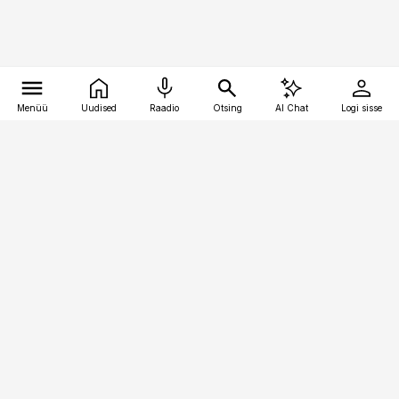
Menüü
Uudised
Raadio
Otsing
AI Chat
Logi sisse
Vana-Lõuna 39/1, 19094 Tallinn
(+372) 667 0111
toostusuudised@toostusuudised.ee
Telli
Reklaam
Firmast
Sisu kasutamisõigused
Ajakirjaniku
eetikakoodeks