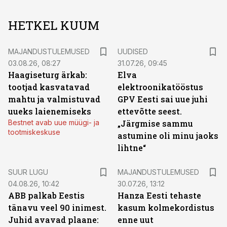
HETKEL KUUM
MAJANDUSTULEMUSED
UUDISED
03.08.26, 08:27
31.07.26, 09:45
Haagiseturg ärkab:
Elva
tootjad kasvatavad
elektroonikatööstus
mahtu ja valmistuvad
GPV Eesti sai uue juhi
uueks laienemiseks
ettevõtte seest.
Bestnet avab uue müügi- ja
„Järgmise sammu
tootmiskeskuse
astumine oli minu jaoks
lihtne“
SUUR LUGU
MAJANDUSTULEMUSED
04.08.26, 10:42
30.07.26, 13:12
ABB palkab Eestis
Hanza Eesti tehaste
tänavu veel 90 inimest.
kasum kolmekordistus
Juhid avavad plaane:
enne uut