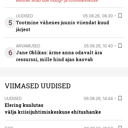
Bestnet avab uue müügi- ja tootmiskeskuse
UUDISED
05.08.26, 08:30
5
Tootmine vähenes juunis viiendat kuud
järjest
ARVAMUSED
05.08.26, 10:40
6
Jane Oblikas: ärme anna odavalt ära
ressurssi, mille hind ajas kasvab
VIIMASED UUDISED
UUDISED
06.08.26, 14:44
Elering kuulutas
välja kriisijuhtimiskeskuse ehitushanke