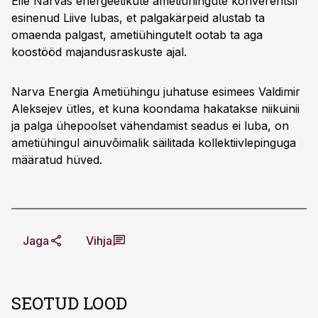
Eile Narvas energeetikute ametiühingute konverentsil
esinenud Liive lubas, et palgakärpeid alustab ta
omaenda palgast, ametiühingutelt ootab ta aga
koostööd majandusraskuste ajal.
Narva Energia Ametiühingu juhatuse esimees Valdimir
Aleksejev ütles, et kuna koondama hakatakse niikuinii
ja palga ühepoolset vähendamist seadus ei luba, on
ametiühingul ainuvõimalik säilitada kollektiivlepinguga
määratud hüved.
Jaga
Vihja
SEOTUD LOOD