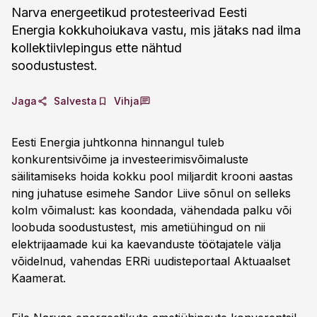
Narva energeetikud protesteerivad Eesti
Energia kokkuhoiukava vastu, mis jätaks nad ilma
kollektiivlepingus ette nähtud
soodustustest.
Jaga
Salvesta
Vihja
Eesti Energia juhtkonna hinnangul tuleb
konkurentsivõime ja investeerimisvõimaluste
säilitamiseks hoida kokku pool miljardit krooni aastas
ning juhatuse esimehe Sandor Liive sõnul on selleks
kolm võimalust: kas koondada, vähendada palku või
loobuda soodustustest, mis ametiühingud on nii
elektrijaamade kui ka kaevanduste töötajatele välja
võidelnud, vahendas ERRi uudisteportaal Aktuaalset
Kaamerat.