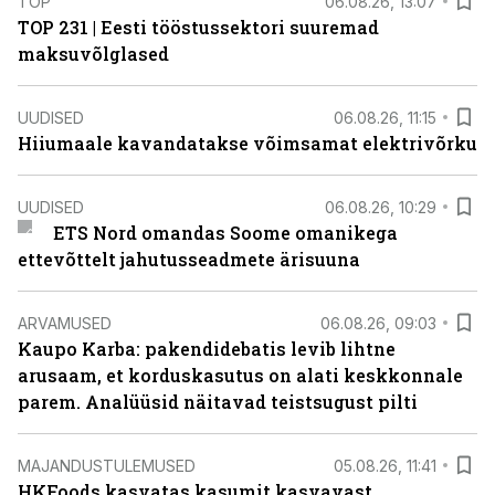
TOP
06.08.26, 13:07
TOP 231 | Eesti tööstussektori suuremad
maksuvõlglased
UUDISED
06.08.26, 11:15
Hiiumaale kavandatakse võimsamat elektrivõrku
UUDISED
06.08.26, 10:29
ETS Nord omandas Soome omanikega
ettevõttelt jahutusseadmete ärisuuna
ARVAMUSED
06.08.26, 09:03
Kaupo Karba: pakendidebatis levib lihtne
arusaam, et korduskasutus on alati keskkonnale
parem. Analüüsid näitavad teistsugust pilti
MAJANDUSTULEMUSED
05.08.26, 11:41
HKFoods kasvatas kasumit kasvavast