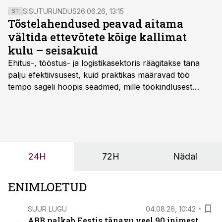
SISUTURUNDUS
26.06.26, 13:15
ST
Tõstelahendused peavad aitama
vältida ettevõtete kõige kallimat
kulu – seisakuid
Ehitus-, tööstus- ja logistikasektoris räägitakse täna
palju efektiivsusest, kuid praktikas määravad töö
tempo sageli hoopis seadmed, mille töökindlusest
sõltub kogu objekti või tootmise sujuvus. Kui tõstuk
seisab, töö katkeb või masin ei vasta töötingimustele,
ei tähenda see ettevõtte jaoks ainult tehnilist
probleemi, vaid otsest rahalist kulu, venivaid tähtaegu
ja suuremaid riske tööohutusele.
24H
72H
Nädal
ENIMLOETUD
SUUR LUGU
04.08.26, 10:42
ABB palkab Eestis tänavu veel 90 inimest.