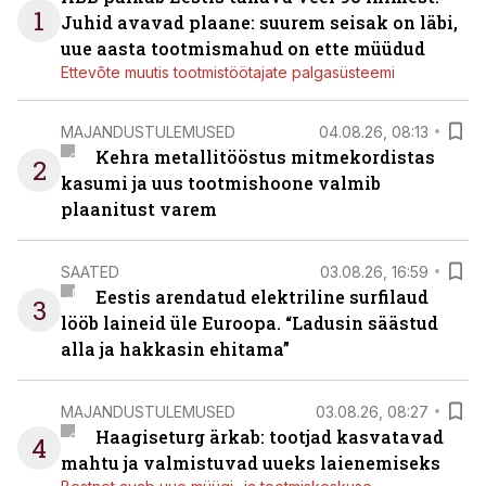
1
Juhid avavad plaane: suurem seisak on läbi,
uue aasta tootmismahud on ette müüdud
Ettevõte muutis tootmistöötajate palgasüsteemi
MAJANDUSTULEMUSED
04.08.26, 08:13
Kehra metallitööstus mitmekordistas
2
kasumi ja uus tootmishoone valmib
plaanitust varem
SAATED
03.08.26, 16:59
Eestis arendatud elektriline surfilaud
3
lööb laineid üle Euroopa. “Ladusin säästud
alla ja hakkasin ehitama”
MAJANDUSTULEMUSED
03.08.26, 08:27
Haagiseturg ärkab: tootjad kasvatavad
4
mahtu ja valmistuvad uueks laienemiseks