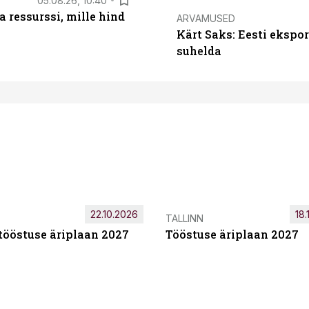
05.08.26, 10:40
 ressurssi, mille hind
ARVAMUSED
Kärt Saks: Eesti ekspor
suhelda
22.10.2026
18.
TALLINN
tööstuse äriplaan 2027
Tööstuse äriplaan 2027