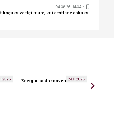
04.08.26, 14:04
t koguks veelgi tuure, kui eestlane oskaks
11.2026
24.11.2026
Energia aastakonverents 2026
Tark töö