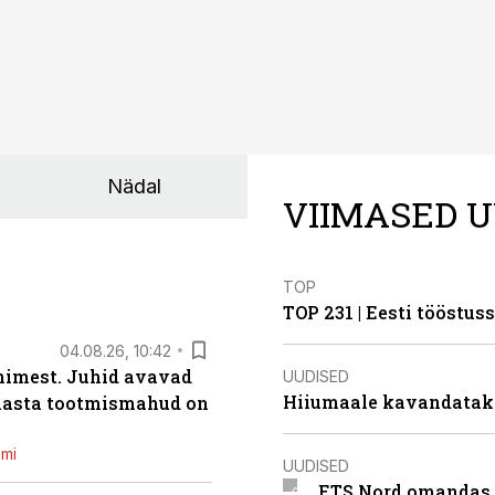
Nädal
VIIMASED U
TOP
TOP 231 | Eesti tööstu
04.08.26, 10:42
inimest. Juhid avavad
UUDISED
Hiiumaale kavandatak
 aasta tootmismahud on
emi
UUDISED
ETS Nord omandas 