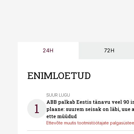
24H
72H
ENIMLOETUD
SUUR LUGU
ABB palkab Eestis tänavu veel 90 
1
plaane: suurem seisak on läbi, uue
ette müüdud
Ettevõte muutis tootmistöötajate palgasüste