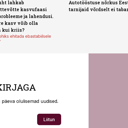
uht lahkab
Autotööstuse nõrkus Ees
ttevõtte kasvufaasi
tarnijaid võrdselt ei tab
probleeme ja lahendusi.
re kasv võib olla
 kui kriis?
ohiks ehitada ebastabiilsele
”
KIRJAGA
ti päeva olulisemad uudised.
Liitun