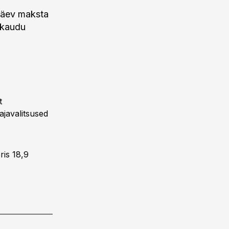
 päev maksta
gikaudu
t
ajavalitsused
ris 18,9