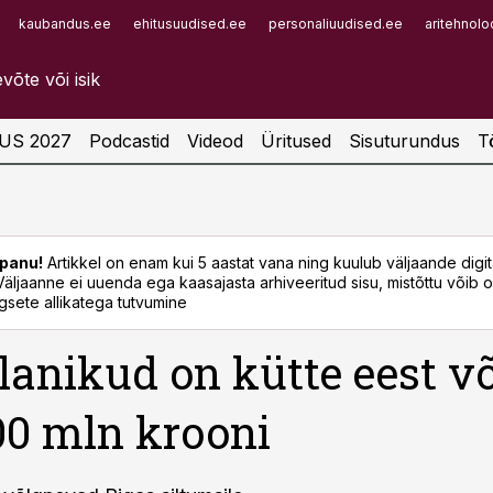
kaubandus.ee
ehitusuudised.ee
personaliuudised.ee
aritehnolo
Infopank
Radar
US 2027
Podcastid
Videod
Üritused
Sisuturundus
T
panu!
Artikkel on enam kui 5 aastat vana ning kuulub väljaande digi
. Väljaanne ei uuenda ega kaasajasta arhiveeritud sisu, mistõttu võib ol
sete allikatega tutvumine
elanikud on kütte eest v
00 mln krooni