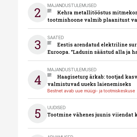
MAJANDUSTULEMUSED
2
Kehra metallitööstus mitmekor
tootmishoone valmib plaanitust v
SAATED
3
Eestis arendatud elektriline sur
Euroopa. “Ladusin säästud alla ja 
MAJANDUSTULEMUSED
4
Haagiseturg ärkab: tootjad kas
valmistuvad uueks laienemiseks
Bestnet avab uue müügi- ja tootmiskeskuse
UUDISED
5
Tootmine vähenes juunis viiendat k