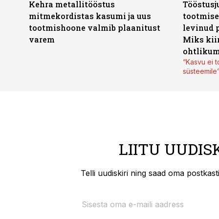
Kehra metallitööstus
Tööstusj
mitmekordistas kasumi ja uus
tootmise
tootmishoone valmib plaanitust
levinud 
varem
Miks kii
ohtlikum
“Kasvu ei t
süsteemile
LIITU UUDIS
Telli uudiskiri ning saad oma postkas