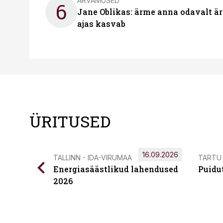
ARVAMUSED
6
Jane Oblikas: ärme anna odavalt ära
ajas kasvab
ÜRITUSED
16.09.2026
TALLINN - IDA-VIRUMAA
TARTU
Energiasäästlikud lahendused
Puidu
2026