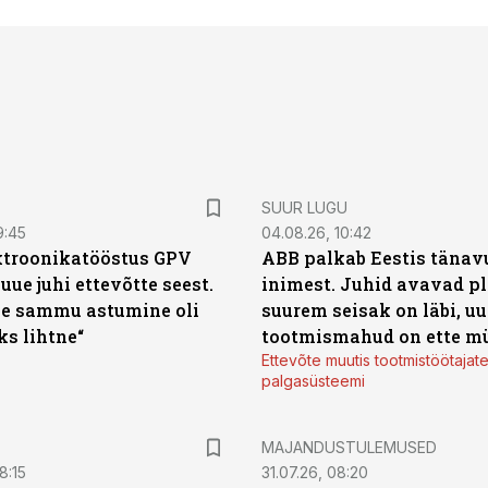
SUUR LUGU
9:45
04.08.26, 10:42
ktroonikatööstus GPV
ABB palkab Eestis tänavu
 uue juhi ettevõtte seest.
inimest. Juhid avavad pl
e sammu astumine oli
suurem seisak on läbi, uu
ks lihtne“
tootmismahud on ette m
Ettevõte muutis tootmistöötajat
palgasüsteemi
MAJANDUSTULEMUSED
8:15
31.07.26, 08:20