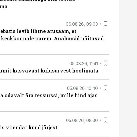
una
06.08.26, 09:03
batis levib lihtne arusaam, et
i keskkonnale parem. Analüüsid näitavad
05.08.26, 11:41
umit kasvavast kulusurvest hoolimata
05.08.26, 10:40
 odavalt ära ressurssi, mille hind ajas
05.08.26, 08:30
s viiendat kuud järjest