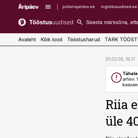
pollumajandus.ee
logistikauudised.ee
kaubandus.ee
imelineajalugu.ee
kinnisvarauudised.ee
imelineteadus.ee
Avaleht
Kõik lood
Tööstusharud
TARK TÖÖST
cebook
cebook
20.02.09, 18:21
Twitter)
Twitter)
Tähele
kedIn
kedIn
arhiivi
kaasaeg
ail
ail
Riia 
k
k
üle 4