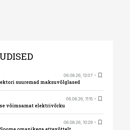
UDISED
06.08.26, 13:07
ssektori suuremad maksuvõlglased
06.08.26, 11:15
se võimsamat elektrivõrku
06.08.26, 10:29
Soome omanikega ettevõttelt