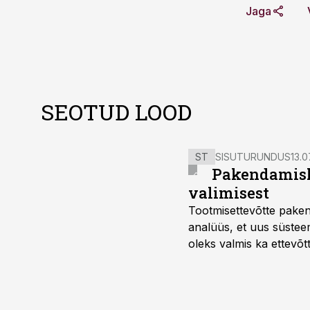
Jaga
SEOTUD LOOD
ST
SISUTURUNDUS
13.0
Pakendamisli
valimisest
Tootmisettevõtte paken
analüüs, et uus süstee
oleks valmis ka ettevõt
too, nendib tootmise j
Mitendorf.