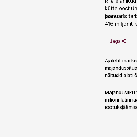
Riia elaniku
kütte eest ü
jaanuaris tar
416 miljonit 
Jaga
Ajaleht märkis,
majandussitua
näitusid alati 
Majandusliku 
miljoni latini
töötuksjäämise