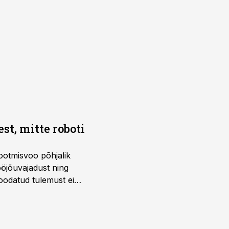
t, mitte roboti
ootmisvoo põhjalik
öjõuvajadust ning
 oodatud tulemust ei
 tegevjuht Sander