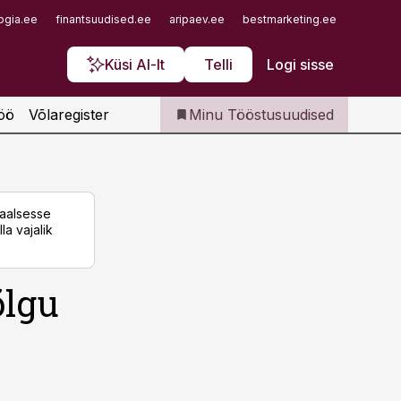
Iseteenindus
ogia.ee
finantsuudised.ee
aripaev.ee
bestmarketing.ee
finantsu
Telli Tööstusuudised
Küsi AI-lt
Telli
Logi sisse
öö
Võlaregister
Minu Tööstusuudised
taalsesse
la vajalik
õlgu