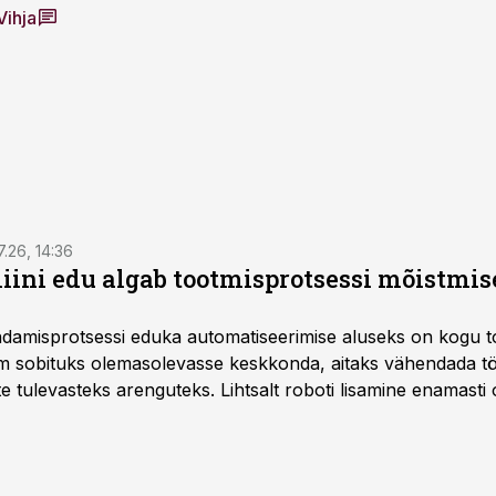
Vihja
7.26, 14:36
ini edu algab tootmisprotsessi mõistmises
damisprotsessi eduka automatiseerimise aluseks on kogu t
m sobituks olemasolevasse keskkonda, aitaks vähendada tö
te tulevasteks arenguteks. Lihtsalt roboti lisamine enamasti
a tööstuse automatiseerimislahenduste arendaja Smitech OÜ