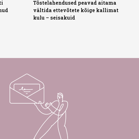
ti
Tõstelahendused peavad aitama
anud
vältida ettevõtete kõige kallimat
kulu – seisakuid