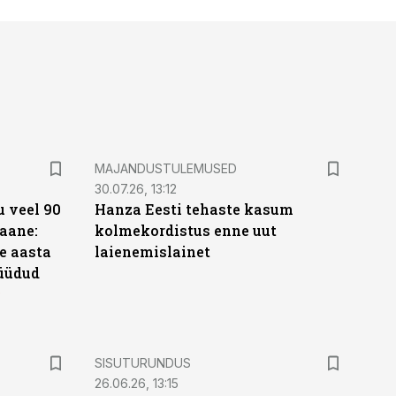
MAJANDUSTULEMUSED
30.07.26, 13:12
 veel 90
Hanza Eesti tehaste kasum
aane:
kolmekordistus enne uut
e aasta
laienemislainet
üüdud
e
ST
SISUTURUNDUS
26.06.26, 13:15