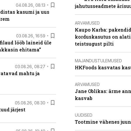
04.08.26, 08:13
jahutusseadmete ärisu
distas kasumi ja uus
arem
ARVAMUSED
Kaupo Karba: pakendide
03.08.26, 16:59
korduskasutus on alat
filaud lööb laineid üle
teistsugust pilti
hakkasin ehitama”
MAJANDUSTULEMUSED
03.08.26, 08:27
HKFoods kasvatas kas
vatavad mahtu ja
ARVAMUSED
Jane Oblikas: ärme anna
kasvab
05.08.26, 08:30
uud järjest
UUDISED
Tootmine vähenes juuni