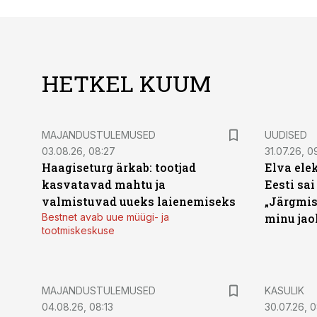
HETKEL KUUM
MAJANDUSTULEMUSED
UUDISED
03.08.26, 08:27
31.07.26, 0
Haagiseturg ärkab: tootjad
Elva ele
kasvatavad mahtu ja
Eesti sai
valmistuvad uueks laienemiseks
„Järgmis
Bestnet avab uue müügi- ja
minu jao
tootmiskeskuse
MAJANDUSTULEMUSED
KASULIK
04.08.26, 08:13
30.07.26, 0