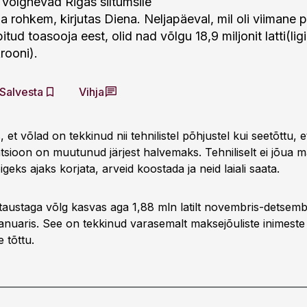
d võlgnevad Rigas siltumsile
ha rohkem, kirjutas Diena. Neljapäeval, mil oli viimane
bitud toasooja eest, olid nad võlgu 18,9 miljonit latti(li
krooni).
Salvesta
Vihja
 et võlad on tekkinud nii tehnilistel põhjustel kui seetõttu, e
tsioon on muutunud järjest halvemaks. Tehniliselt ei jõua m
õigeks ajaks korjata, arveid koostada ja neid laiali saata.
taustaga võlg kasvas aga 1,88 mln latilt novembris-detsemb
 jaanuaris. See on tekkinud varasemalt maksejõuliste inimeste
 tõttu.