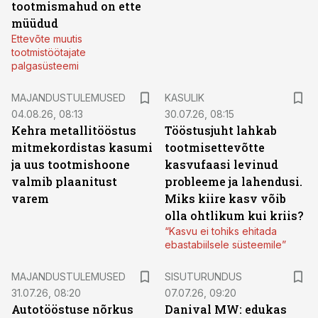
tootmismahud on ette
müüdud
Ettevõte muutis
tootmistöötajate
palgasüsteemi
MAJANDUSTULEMUSED
KASULIK
04.08.26, 08:13
30.07.26, 08:15
Kehra metallitööstus
Tööstusjuht lahkab
mitmekordistas kasumi
tootmisettevõtte
ja uus tootmishoone
kasvufaasi levinud
valmib plaanitust
probleeme ja lahendusi.
varem
Miks kiire kasv võib
olla ohtlikum kui kriis?
“Kasvu ei tohiks ehitada
ebastabiilsele süsteemile”
ST
MAJANDUSTULEMUSED
SISUTURUNDUS
31.07.26, 08:20
07.07.26, 09:20
Autotööstuse nõrkus
Danival MW: edukas