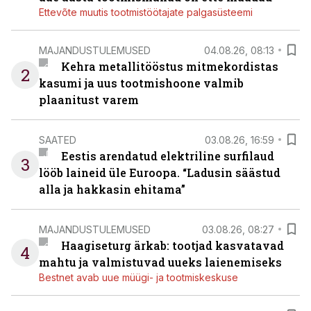
Ettevõte muutis tootmistöötajate palgasüsteemi
MAJANDUSTULEMUSED
04.08.26, 08:13
Kehra metallitööstus mitmekordistas
2
kasumi ja uus tootmishoone valmib
plaanitust varem
SAATED
03.08.26, 16:59
Eestis arendatud elektriline surfilaud
3
lööb laineid üle Euroopa. “Ladusin säästud
alla ja hakkasin ehitama”
MAJANDUSTULEMUSED
03.08.26, 08:27
Haagiseturg ärkab: tootjad kasvatavad
4
mahtu ja valmistuvad uueks laienemiseks
Bestnet avab uue müügi- ja tootmiskeskuse