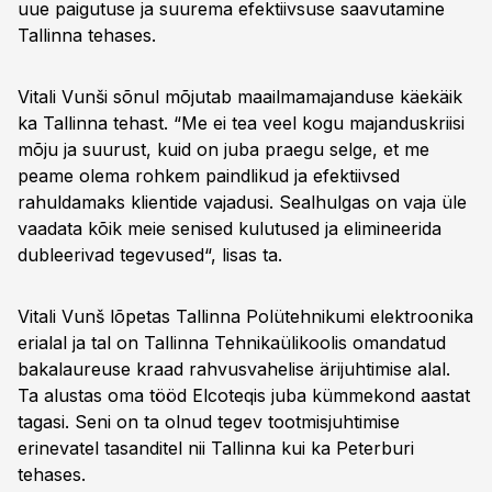
uue paigutuse ja suurema efektiivsuse saavutamine
Tallinna tehases.
Vitali Vunši sõnul mõjutab maailmamajanduse käekäik
ka Tallinna tehast. “Me ei tea veel kogu majanduskriisi
mõju ja suurust, kuid on juba praegu selge, et me
peame olema rohkem paindlikud ja efektiivsed
rahuldamaks klientide vajadusi. Sealhulgas on vaja üle
vaadata kõik meie senised kulutused ja elimineerida
dubleerivad tegevused“, lisas ta.
Vitali Vunš lõpetas Tallinna Polütehnikumi elektroonika
erialal ja tal on Tallinna Tehnikaülikoolis omandatud
bakalaureuse kraad rahvusvahelise ärijuhtimise alal.
Ta alustas oma tööd Elcoteqis juba kümmekond aastat
tagasi. Seni on ta olnud tegev tootmisjuhtimise
erinevatel tasanditel nii Tallinna kui ka Peterburi
tehases.