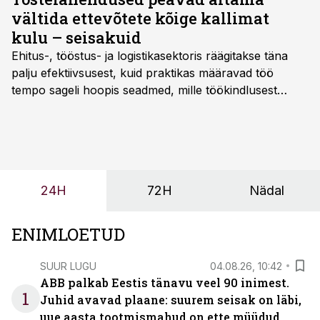
vältida ettevõtete kõige kallimat
kulu – seisakuid
Ehitus-, tööstus- ja logistikasektoris räägitakse täna
palju efektiivsusest, kuid praktikas määravad töö
tempo sageli hoopis seadmed, mille töökindlusest
sõltub kogu objekti või tootmise sujuvus. Kui tõstuk
seisab, töö katkeb või masin ei vasta töötingimustele,
ei tähenda see ettevõtte jaoks ainult tehnilist
probleemi, vaid otsest rahalist kulu, venivaid tähtaegu
ja suuremaid riske tööohutusele.
24H
72H
Nädal
ENIMLOETUD
SUUR LUGU
04.08.26, 10:42
ABB palkab Eestis tänavu veel 90 inimest.
1
Juhid avavad plaane: suurem seisak on läbi,
uue aasta tootmismahud on ette müüdud