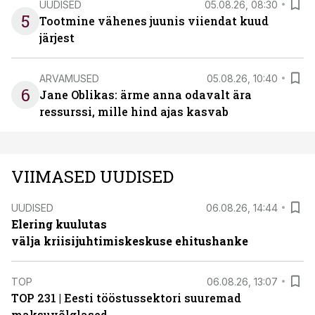
UUDISED
05.08.26, 08:30
5
Tootmine vähenes juunis viiendat kuud
järjest
ARVAMUSED
05.08.26, 10:40
6
Jane Oblikas: ärme anna odavalt ära
ressurssi, mille hind ajas kasvab
VIIMASED UUDISED
UUDISED
06.08.26, 14:44
Elering kuulutas
välja kriisijuhtimiskeskuse ehitushanke
TOP
06.08.26, 13:07
TOP 231 | Eesti tööstussektori suuremad
maksuvõlglased