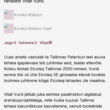
tänasest Vitali Vunš.
Annika Matson
Annika Matson Kald
Jaga
Salvesta
Vihja
Uues ametis vastutab ta Tallinnas Peterburi teel asuva
tehase igapäevase töö juhtimise eest, teatas ettevõte.
Kokku töötab Elcoteq Tallinnas 2000 inimest. Vunši
senine töö oli ühe Elcoteq SE globaalse kliendi toodete
tootmise juhtimine kõigis Elcoteqi tehastes üle maailma.
Vitali Vunš jätkab juba eelmise peadirektori algatatud
arendusprojektidega, mille hulka kuulub Tallinna
tehase kasumlikkuse kasvatamine, samuti tooteliinide