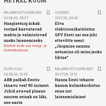
HETKEL KUUM
MAJANDUSTULEMUSED
UUDISED
03.08.26, 08:27
31.07.26, 09:45
Haagiseturg ärkab:
Elva
tootjad kasvatavad
elektroonikatööstus
mahtu ja valmistuvad
GPV Eesti sai uue juhi
uueks laienemiseks
ettevõtte seest.
Bestnet avab uue müügi- ja
„Järgmise sammu
tootmiskeskuse
astumine oli minu jaoks
lihtne“
SUUR LUGU
MAJANDUSTULEMUSED
04.08.26, 10:42
30.07.26, 13:12
ABB palkab Eestis
Hanza Eesti tehaste
tänavu veel 90 inimest.
kasum kolmekordistus
Juhid avavad plaane:
enne uut
suurem seisak on läbi,
laienemislainet
uue aasta