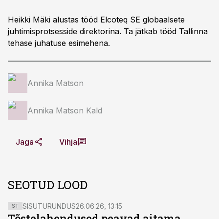
Heikki Mäki alustas tööd Elcoteq SE globaalsete
juhtimisprotsesside direktorina. Ta jätkab tööd Tallinna
tehase juhatuse esimehena.
Annika Matson
Annika Matson Kald
Jaga
Vihja
SEOTUD LOOD
SISUTURUNDUS
26.06.26, 13:15
ST
Tõstelahendused peavad aitama