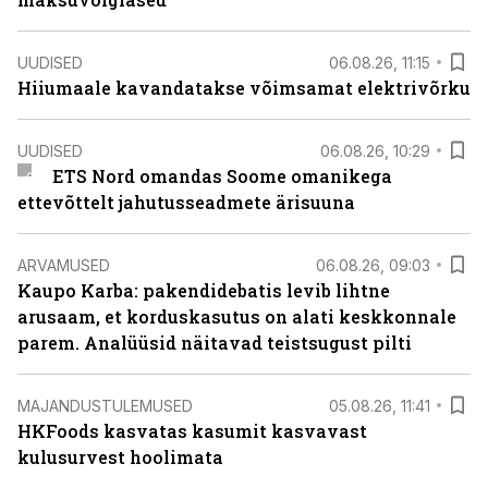
UUDISED
06.08.26, 11:15
Hiiumaale kavandatakse võimsamat elektrivõrku
UUDISED
06.08.26, 10:29
ETS Nord omandas Soome omanikega
ettevõttelt jahutusseadmete ärisuuna
ARVAMUSED
06.08.26, 09:03
Kaupo Karba: pakendidebatis levib lihtne
arusaam, et korduskasutus on alati keskkonnale
parem. Analüüsid näitavad teistsugust pilti
MAJANDUSTULEMUSED
05.08.26, 11:41
HKFoods kasvatas kasumit kasvavast
kulusurvest hoolimata