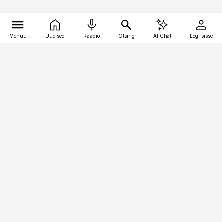
Menüü
Uudised
Raadio
Otsing
AI Chat
Logi sisse
Vana-Lõuna 39/1, 19094 Tallinn
(+372) 667 0111
toostusuudised@toostusuudised.ee
Telli
Reklaam
Firmast
Sisu kasutamisõigused
Ajakirjaniku
eetikakoodeks
Üldtingimused
Privaatsustingimused
Küpsiste poliitika
KKK