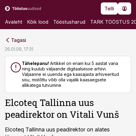
Telli
Avaleht
Kõik lood
Tööstusharud
TARK TÖÖSTUS 2
cebook
cebook
Tagasi
Twitter)
Twitter)
26.01.09, 17:31
kedIn
kedIn
Tähelepanu!
Artikkel on enam kui 5 aastat vana
ning kuulub väljaande digitaalsesse arhiivi.
ail
ail
Väljaanne ei uuenda ega kaasajasta arhiveeritud
sisu, mistõttu võib olla vajalik kaasaegsete
k
k
allikatega tutvumine
Elcoteq Tallinna uus
peadirektor on Vitali Vunš
Elcoteq Tallinna uus peadirektor on alates