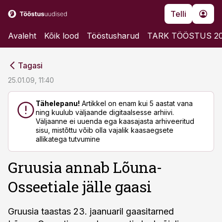
Telli
Avaleht
Kõik lood
Tööstusharud
TARK TÖÖSTUS 2
cebook
cebook
Tagasi
Twitter)
Twitter)
25.01.09, 11:40
kedIn
kedIn
Tähelepanu!
Artikkel on enam kui 5 aastat vana
ning kuulub väljaande digitaalsesse arhiivi.
ail
ail
Väljaanne ei uuenda ega kaasajasta arhiveeritud
sisu, mistõttu võib olla vajalik kaasaegsete
k
k
allikatega tutvumine
Gruusia annab Lõuna-
Osseetiale jälle gaasi
Gruusia taastas 23. jaanuaril gaasitarned