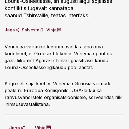
Lõuna-Osseetiasse, sh augusti algul sõjalises
konfliktis tugevalt kannatada
saanud Tshinvalile, teatas Interfaks.
Jaga
Salvesta
Vihja
Venemaa välisministeerium avaldas täna oma
kodulehel, et Gruusia blokeeris Venemaa päritolu
gaasi liikumist Agara-Tshinvali gaasitrassi kaudu
Lõuna-Osseetiasse ligikaudu pool aastat.
Kogu selle aja kaebas Venemaa Gruusia võimude
peale nii Euroopa Komisjonile, USA-le kui ka
rahvusvahelistele organisatsioonidele, serveerides riiki
inimsusevastalistena.
Jaga
Vihja