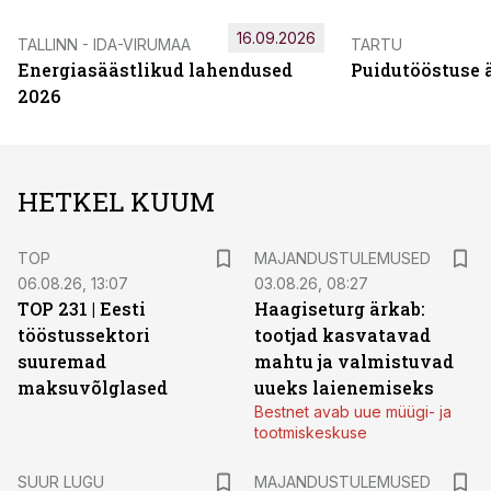
16.09.2026
TALLINN - IDA-VIRUMAA
TARTU
Energiasäästlikud lahendused
Puidutööstuse 
2026
HETKEL KUUM
TOP
MAJANDUSTULEMUSED
06.08.26, 13:07
03.08.26, 08:27
TOP 231 | Eesti
Haagiseturg ärkab:
tööstussektori
tootjad kasvatavad
suuremad
mahtu ja valmistuvad
maksuvõlglased
uueks laienemiseks
Bestnet avab uue müügi- ja
tootmiskeskuse
SUUR LUGU
MAJANDUSTULEMUSED