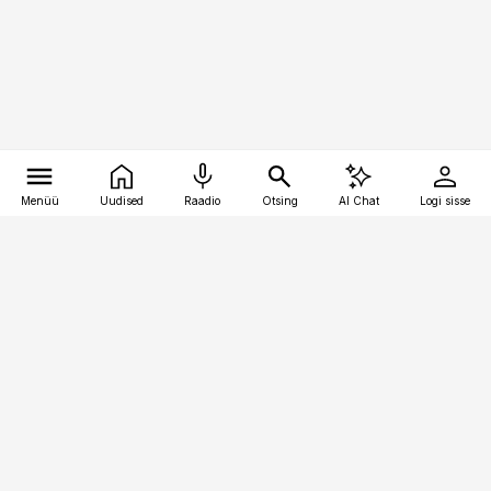
Menüü
Uudised
Raadio
Otsing
AI Chat
Logi sisse
Vana-Lõuna 39/1, 19094 Tallinn
(+372) 667 0111
toostusuudised@toostusuudised.ee
Telli
Reklaam
Firmast