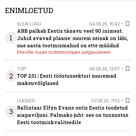
ENIMLOETUD
SUUR LUGU
04.08.26, 10:42
ABB palkab Eestis tänavu veel 90 inimest.
1
Juhid avavad plaane: suurem seisak on läbi,
uue aasta tootmismahud on ette müüdud
Ettevõte muutis tootmistöötajate palgasüsteemi
TOP
06.08.26, 13:07
2
TOP 231 | Eesti tööstussektori suuremad
maksuvõlglased
UUDISED
07.08.26, 11:52
Rallistaar Elfyn Evans ostis Eestis toodetud
3
aiapaviljoni. Palmako juht: see on tunnustus
Eesti tootmiskvaliteedile