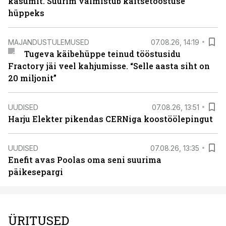
kasumit. Suurim valmistub kaitsetööstuse
hüppeks
MAJANDUSTULEMUSED
07.08.26, 14:19
Tugeva käibehüppe teinud tööstusidu
Fractory jäi veel kahjumisse. “Selle aasta siht on
20 miljonit”
UUDISED
07.08.26, 13:51
Harju Elekter pikendas CERNiga koostöölepingut
UUDISED
07.08.26, 13:35
Enefit avas Poolas oma seni suurima
päikesepargi
ÜRITUSED