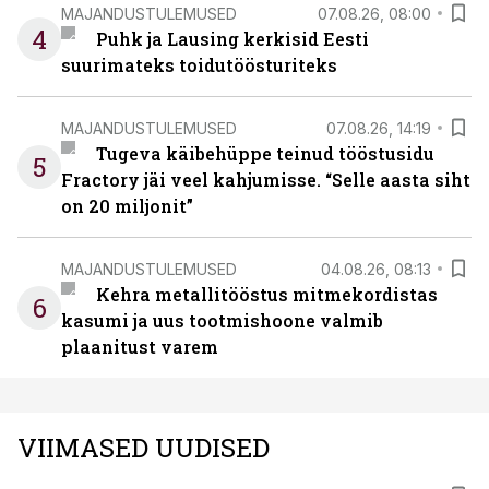
MAJANDUSTULEMUSED
07.08.26, 08:00
4
Puhk ja Lausing kerkisid Eesti
suurimateks toidutöösturiteks
MAJANDUSTULEMUSED
07.08.26, 14:19
Tugeva käibehüppe teinud tööstusidu
5
Fractory jäi veel kahjumisse. “Selle aasta siht
on 20 miljonit”
MAJANDUSTULEMUSED
04.08.26, 08:13
Kehra metallitööstus mitmekordistas
6
kasumi ja uus tootmishoone valmib
plaanitust varem
VIIMASED UUDISED