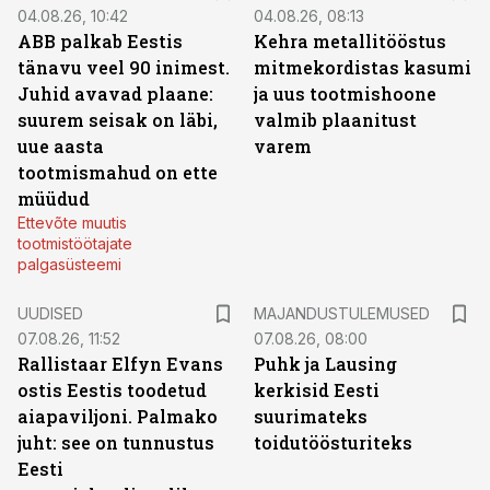
04.08.26, 10:42
04.08.26, 08:13
ABB palkab Eestis
Kehra metallitööstus
tänavu veel 90 inimest.
mitmekordistas kasumi
Juhid avavad plaane:
ja uus tootmishoone
suurem seisak on läbi,
valmib plaanitust
uue aasta
varem
tootmismahud on ette
müüdud
Ettevõte muutis
tootmistöötajate
palgasüsteemi
UUDISED
MAJANDUSTULEMUSED
07.08.26, 11:52
07.08.26, 08:00
Rallistaar Elfyn Evans
Puhk ja Lausing
ostis Eestis toodetud
kerkisid Eesti
aiapaviljoni. Palmako
suurimateks
juht: see on tunnustus
toidutöösturiteks
Eesti