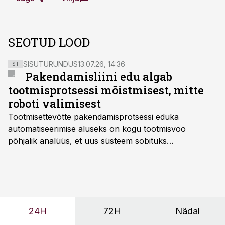
SEOTUD LOOD
SISUTURUNDUS
13.07.26, 14:36
ST
Pakendamisliini edu algab
tootmisprotsessi mõistmisest, mitte
roboti valimisest
Tootmisettevõtte pakendamisprotsessi eduka
automatiseerimise aluseks on kogu tootmisvoo
põhjalik analüüs, et uus süsteem sobituks
olemasolevasse keskkonda, aitaks vähendada
tööjõuvajadust ning oleks valmis ka ettevõtte
tulevasteks arenguteks. Lihtsalt roboti lisamine
enamasti oodatud tulemust ei too, nendib tootmise ja
tööstuse automatiseerimislahenduste arendaja Smitech
24H
72H
Nädal
OÜ tegevjuht Sander Mitendorf.