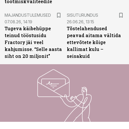
tootmiskvaliteedile
ST
MAJANDUSTULEMUSED
SISUTURUNDUS
07.08.26, 14:19
26.06.26, 13:15
Tugeva käibehüppe
Tõstelahendused
teinud tööstusidu
peavad aitama vältida
Fractory jäi veel
ettevõtete kõige
kahjumisse. “Selle aasta
kallimat kulu –
siht on 20 miljonit”
seisakuid