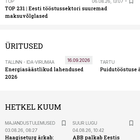
TOP
06.08.26, 13:07
TOP 231 | Eesti tööstussektori suuremad
maksuvõlglased
ÜRITUSED
16.09.2026
TALLINN - IDA-VIRUMAA
TARTU
Energiasäästlikud lahendused
Puidutööstuse 
2026
HETKEL KUUM
MAJANDUSTULEMUSED
SUUR LUGU
03.08.26, 08:27
04.08.26, 10:42
Haagiseturg ärkab:
ABB palkab Eestis