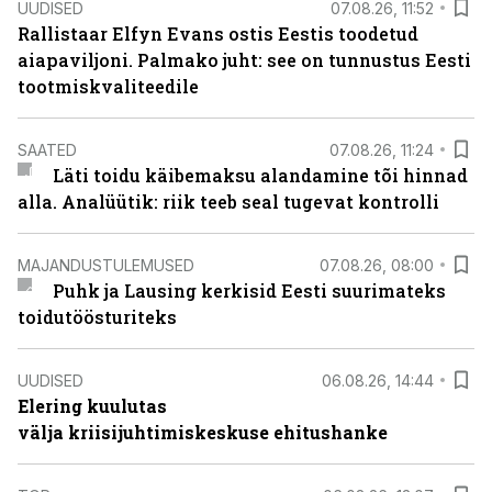
UUDISED
07.08.26, 11:52
Rallistaar Elfyn Evans ostis Eestis toodetud
aiapaviljoni. Palmako juht: see on tunnustus Eesti
tootmiskvaliteedile
SAATED
07.08.26, 11:24
Läti toidu käibemaksu alandamine tõi hinnad
alla. Analüütik: riik teeb seal tugevat kontrolli
MAJANDUSTULEMUSED
07.08.26, 08:00
Puhk ja Lausing kerkisid Eesti suurimateks
toidutöösturiteks
UUDISED
06.08.26, 14:44
Elering kuulutas
välja kriisijuhtimiskeskuse ehitushanke