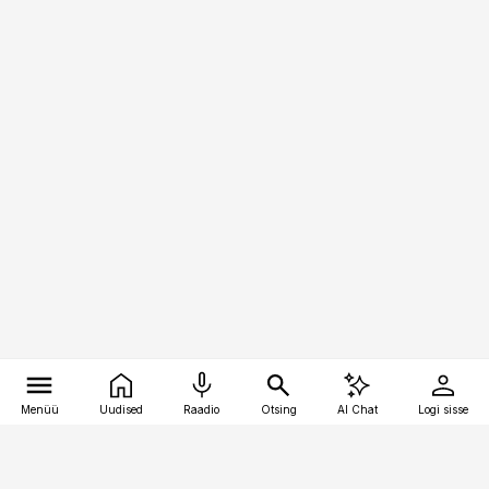
Menüü
Uudised
Raadio
Otsing
AI Chat
Logi sisse