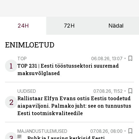
ei tähenda see ettevõtte jaoks ainult tehnilist
probleemi, vaid otsest rahalist kulu, venivaid tähtaegu
ja suuremaid riske tööohutusele.
24H
72H
Nädal
ENIMLOETUD
TOP
06.08.26, 13:07
1
TOP 231 | Eesti tööstussektori suuremad
maksuvõlglased
UUDISED
07.08.26, 11:52
Rallistaar Elfyn Evans ostis Eestis toodetud
2
aiapaviljoni. Palmako juht: see on tunnustus
Eesti tootmiskvaliteedile
MAJANDUSTULEMUSED
07.08.26, 08:00
3
Puhk ja Lausing kerkisid Eesti