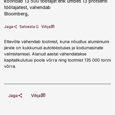
koondab 13 500 töötajat ehk umbes 13 protsenti
töötajatest, vahendab
Bloomberg,
Jaga
Salvesta
Vihja
Ettevõte vähendab tootmist, kuna nõudlus alumiiniumi
järele on kukkunud autotööstuses ja kodumasinate
valmistamisel. Alanud aastal vähendatakse
kapitalikulutusi poole võrra ning tootmist 135 000 tonni
võrra.
Jaga
Vihja