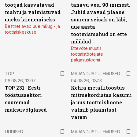
tootjad kasvatavad
tänavu veel 90 inimest.
mahtu ja valmistuvad
Juhid avavad plaane:
uueks laienemiseks
suurem seisak on läbi,
Bestnet avab uue müügi- ja
uue aasta
tootmiskeskuse
tootmismahud on ette
müüdud
Ettevõte muutis
tootmistöötajate
palgasüsteemi
TOP
MAJANDUSTULEMUSED
06.08.26, 13:07
04.08.26, 08:13
TOP 231 | Eesti
Kehra metallitööstus
tööstussektori
mitmekordistas kasumi
suuremad
ja uus tootmishoone
maksuvõlglased
valmib plaanitust
varem
UUDISED
MAJANDUSTULEMUSED