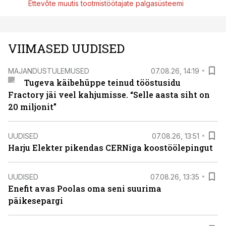
Ettevõte muutis tootmistöötajate palgasüsteemi
VIIMASED UUDISED
MAJANDUSTULEMUSED
07.08.26, 14:19
Tugeva käibehüppe teinud tööstusidu
Fractory jäi veel kahjumisse. “Selle aasta siht on
20 miljonit”
UUDISED
07.08.26, 13:51
Harju Elekter pikendas CERNiga koostöölepingut
UUDISED
07.08.26, 13:35
Enefit avas Poolas oma seni suurima
päikesepargi