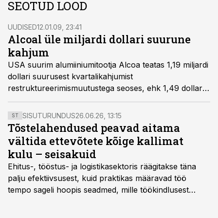
SEOTUD LOOD
UUDISED
12.01.09, 23:41
Alcoal üle miljardi dollari suurune
kahjum
USA suurim alumiiniumitootja Alcoa teatas 1,19 miljardi
dollari suurusest kvartalikahjumist
restruktureerimismuutustega seoses, ehk 1,49 dollarit
aktsia kohta.
SISUTURUNDUS
26.06.26, 13:15
ST
Tõstelahendused peavad aitama
vältida ettevõtete kõige kallimat
kulu – seisakuid
Ehitus-, tööstus- ja logistikasektoris räägitakse täna
palju efektiivsusest, kuid praktikas määravad töö
tempo sageli hoopis seadmed, mille töökindlusest
sõltub kogu objekti või tootmise sujuvus. Kui tõstuk
seisab, töö katkeb või masin ei vasta töötingimustele,