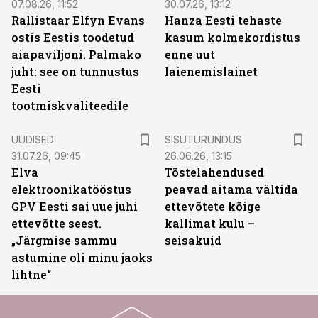
07.08.26, 11:52
30.07.26, 13:12
Rallistaar Elfyn Evans
Hanza Eesti tehaste
ostis Eestis toodetud
kasum kolmekordistus
aiapaviljoni. Palmako
enne uut
juht: see on tunnustus
laienemislainet
Eesti
tootmiskvaliteedile
ST
UUDISED
SISUTURUNDUS
31.07.26, 09:45
26.06.26, 13:15
Elva
Tõstelahendused
elektroonikatööstus
peavad aitama vältida
GPV Eesti sai uue juhi
ettevõtete kõige
ettevõtte seest.
kallimat kulu –
„Järgmise sammu
seisakuid
astumine oli minu jaoks
lihtne“