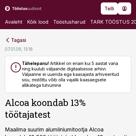
Telli
Avaleht
Kõik lood
Tööstusharud
TARK TÖÖSTUS 2
cebook
cebook
Tagasi
Twitter)
Twitter)
07.01.09, 13:18
kedIn
kedIn
Tähelepanu!
Artikkel on enam kui 5 aastat vana
ning kuulub väljaande digitaalsesse arhiivi.
ail
ail
Väljaanne ei uuenda ega kaasajasta arhiveeritud
sisu, mistõttu võib olla vajalik kaasaegsete
k
k
allikatega tutvumine
Alcoa koondab 13%
töötajatest
Maailma suurim alumiiniumitootja Alcoa