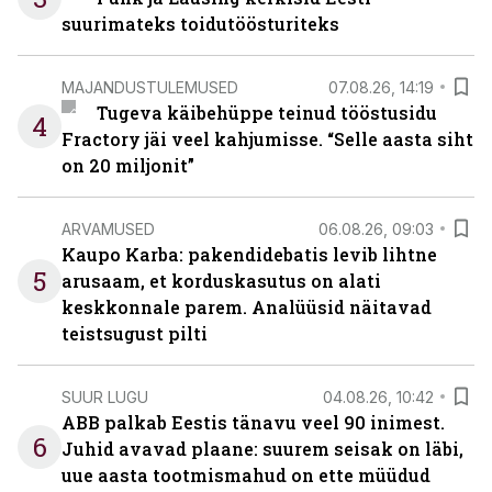
suurimateks toidutöösturiteks
MAJANDUSTULEMUSED
07.08.26, 14:19
Tugeva käibehüppe teinud tööstusidu
4
Fractory jäi veel kahjumisse. “Selle aasta siht
on 20 miljonit”
ARVAMUSED
06.08.26, 09:03
Kaupo Karba: pakendidebatis levib lihtne
5
arusaam, et korduskasutus on alati
keskkonnale parem. Analüüsid näitavad
teistsugust pilti
SUUR LUGU
04.08.26, 10:42
ABB palkab Eestis tänavu veel 90 inimest.
6
Juhid avavad plaane: suurem seisak on läbi,
uue aasta tootmismahud on ette müüdud