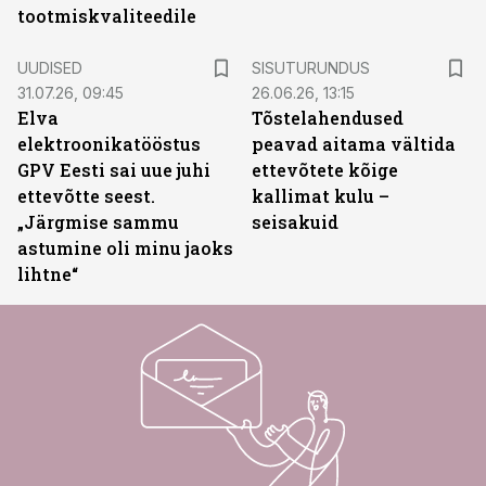
tootmiskvaliteedile
ST
UUDISED
SISUTURUNDUS
31.07.26, 09:45
26.06.26, 13:15
Elva
Tõstelahendused
elektroonikatööstus
peavad aitama vältida
GPV Eesti sai uue juhi
ettevõtete kõige
ettevõtte seest.
kallimat kulu –
„Järgmise sammu
seisakuid
astumine oli minu jaoks
lihtne“