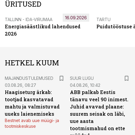
ÜRITUSED
16.09.2026
TALLINN - IDA-VIRUMAA
TARTU
Energiasäästlikud lahendused
Puidutööstuse 
2026
HETKEL KUUM
MAJANDUSTULEMUSED
SUUR LUGU
03.08.26, 08:27
04.08.26, 10:42
Haagiseturg ärkab:
ABB palkab Eestis
tootjad kasvatavad
tänavu veel 90 inimest.
mahtu ja valmistuvad
Juhid avavad plaane:
uueks laienemiseks
suurem seisak on läbi,
Bestnet avab uue müügi- ja
uue aasta
tootmiskeskuse
tootmismahud on ette