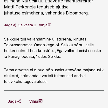
esimehe Kai Seikku. Ettevõtte finantsdirektor
Matti Perkonoja tegutseb ajutise
juhatuse esimehena, vahendas Bloomberg.
Jaga
Salvesta
Vihja
Seikkule tuli vallandamine üllatusena, kirjutas
Taloussanomat. Omanikega oli Seikku sõnul selle
hetkeni olnud hea koostöö. „Ega vallandamist ei oska
ju kunagi oodata,“ ütles Seikku.
Tema arvates ei olnud põhjuseks ettevõtte majanduslik
olukord, kolmanda kvartali tulemused andsid
tulevikuks tugeva aluse.
Jaga
Vihja