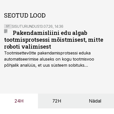
SEOTUD LOOD
SISUTURUNDUS
13.07.26, 14:36
ST
Pakendamisliini edu algab
tootmisprotsessi mõistmisest, mitte
roboti valimisest
Tootmisettevõtte pakendamisprotsessi eduka
automatiseerimise aluseks on kogu tootmisvoo
põhjalik analüüs, et uus süsteem sobituks
olemasolevasse keskkonda, aitaks vähendada
tööjõuvajadust ning oleks valmis ka ettevõtte
tulevasteks arenguteks. Lihtsalt roboti lisamine
enamasti oodatud tulemust ei too, nendib tootmise ja
tööstuse automatiseerimislahenduste arendaja Smitech
24H
72H
Nädal
OÜ tegevjuht Sander Mitendorf.