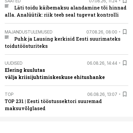
SAATED
07.08.26, 11:24
Läti toidu käibemaksu alandamine tõi hinnad
alla. Analüütik: riik teeb seal tugevat kontrolli
MAJANDUSTULEMUSED
07.08.26, 08:00
Puhk ja Lausing kerkisid Eesti suurimateks
toidutöösturiteks
UUDISED
06.08.26, 14:44
Elering kuulutas
välja kriisijuhtimiskeskuse ehitushanke
TOP
06.08.26, 13:07
TOP 231 | Eesti tööstussektori suuremad
maksuvõlglased