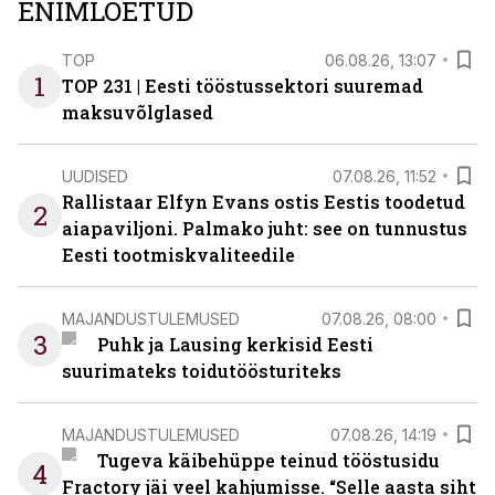
ENIMLOETUD
TOP
06.08.26, 13:07
1
TOP 231 | Eesti tööstussektori suuremad
maksuvõlglased
UUDISED
07.08.26, 11:52
Rallistaar Elfyn Evans ostis Eestis toodetud
2
aiapaviljoni. Palmako juht: see on tunnustus
Eesti tootmiskvaliteedile
MAJANDUSTULEMUSED
07.08.26, 08:00
3
Puhk ja Lausing kerkisid Eesti
suurimateks toidutöösturiteks
MAJANDUSTULEMUSED
07.08.26, 14:19
Tugeva käibehüppe teinud tööstusidu
4
Fractory jäi veel kahjumisse. “Selle aasta siht