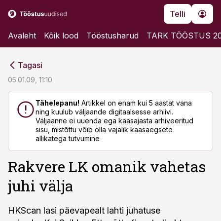
Telli
Avaleht
Kõik lood
Tööstusharud
TARK TÖÖSTUS 2
cebook
cebook
Tagasi
Twitter)
Twitter)
05.01.09, 11:10
kedIn
kedIn
Tähelepanu!
Artikkel on enam kui 5 aastat vana
ning kuulub väljaande digitaalsesse arhiivi.
ail
ail
Väljaanne ei uuenda ega kaasajasta arhiveeritud
sisu, mistõttu võib olla vajalik kaasaegsete
k
k
allikatega tutvumine
Rakvere LK omanik vahetas
juhi välja
HKScan lasi päevapealt lahti juhatuse