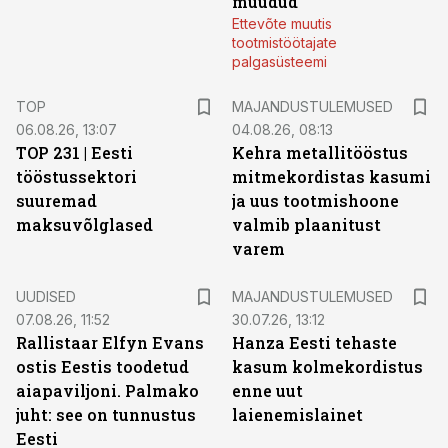
müüdud
Ettevõte muutis
tootmistöötajate
palgasüsteemi
TOP
MAJANDUSTULEMUSED
06.08.26, 13:07
04.08.26, 08:13
TOP 231 | Eesti
Kehra metallitööstus
tööstussektori
mitmekordistas kasumi
suuremad
ja uus tootmishoone
maksuvõlglased
valmib plaanitust
varem
UUDISED
MAJANDUSTULEMUSED
07.08.26, 11:52
30.07.26, 13:12
Rallistaar Elfyn Evans
Hanza Eesti tehaste
ostis Eestis toodetud
kasum kolmekordistus
aiapaviljoni. Palmako
enne uut
juht: see on tunnustus
laienemislainet
Eesti