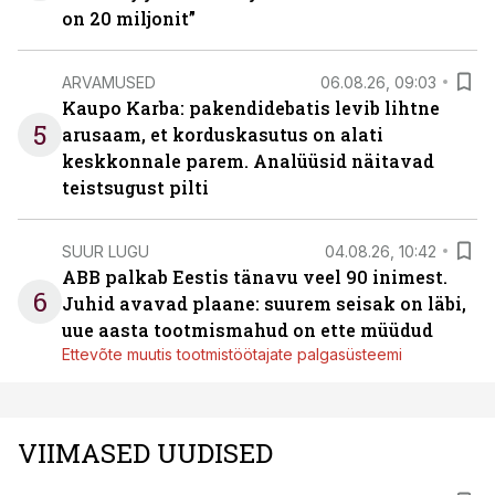
on 20 miljonit”
ARVAMUSED
06.08.26, 09:03
Kaupo Karba: pakendidebatis levib lihtne
5
arusaam, et korduskasutus on alati
keskkonnale parem. Analüüsid näitavad
teistsugust pilti
SUUR LUGU
04.08.26, 10:42
ABB palkab Eestis tänavu veel 90 inimest.
6
Juhid avavad plaane: suurem seisak on läbi,
uue aasta tootmismahud on ette müüdud
Ettevõte muutis tootmistöötajate palgasüsteemi
VIIMASED UUDISED