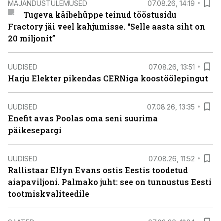
MAJANDUSTULEMUSED
07.08.26, 14:19
Tugeva käibehüppe teinud tööstusidu
Fractory jäi veel kahjumisse. “Selle aasta siht on
20 miljonit”
UUDISED
07.08.26, 13:51
Harju Elekter pikendas CERNiga koostöölepingut
UUDISED
07.08.26, 13:35
Enefit avas Poolas oma seni suurima
päikesepargi
UUDISED
07.08.26, 11:52
Rallistaar Elfyn Evans ostis Eestis toodetud
aiapaviljoni. Palmako juht: see on tunnustus Eesti
tootmiskvaliteedile