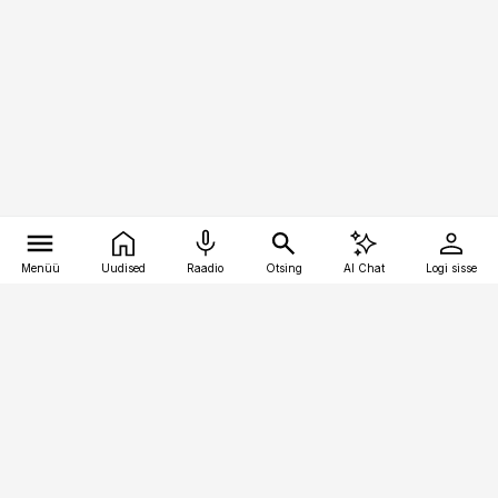
Menüü
Uudised
Raadio
Otsing
AI Chat
Logi sisse
Vana-Lõuna 39/1, 19094 Tallinn
(+372) 667 0111
toostusuudised@toostusuudised.ee
Telli
Reklaam