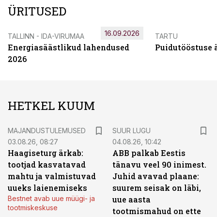
ÜRITUSED
16.09.2026
TALLINN - IDA-VIRUMAA
TARTU
Energiasäästlikud lahendused
Puidutööstuse 
2026
HETKEL KUUM
MAJANDUSTULEMUSED
SUUR LUGU
03.08.26, 08:27
04.08.26, 10:42
Haagiseturg ärkab:
ABB palkab Eestis
tootjad kasvatavad
tänavu veel 90 inimest.
mahtu ja valmistuvad
Juhid avavad plaane:
uueks laienemiseks
suurem seisak on läbi,
Bestnet avab uue müügi- ja
uue aasta
tootmiskeskuse
tootmismahud on ette