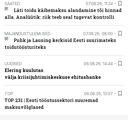
SAATED
07.08.26, 11:24
Läti toidu käibemaksu alandamine tõi hinnad
alla. Analüütik: riik teeb seal tugevat kontrolli
MAJANDUSTULEMUSED
07.08.26, 08:00
Puhk ja Lausing kerkisid Eesti suurimateks
toidutöösturiteks
UUDISED
06.08.26, 14:44
Elering kuulutas
välja kriisijuhtimiskeskuse ehitushanke
TOP
06.08.26, 13:07
TOP 231 | Eesti tööstussektori suuremad
maksuvõlglased