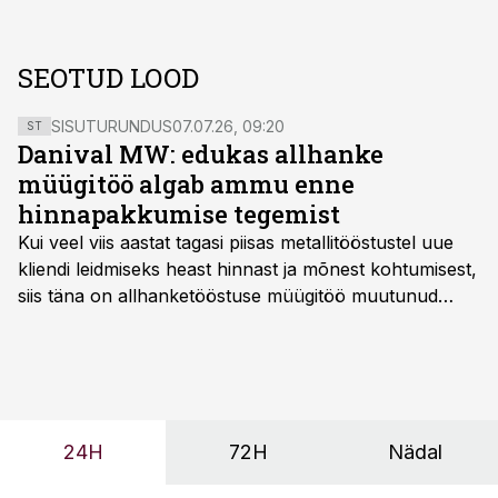
SEOTUD LOOD
SISUTURUNDUS
07.07.26, 09:20
ST
Danival MW: edukas allhanke
müügitöö algab ammu enne
hinnapakkumise tegemist
Kui veel viis aastat tagasi piisas metallitööstustel uue
kliendi leidmiseks heast hinnast ja mõnest kohtumisest,
siis täna on allhanketööstuse müügitöö muutunud
märksa pikemaks ja süsteemsemaks. Konkurents on
kasvanud, kliendid kaaluvad otsuseid põhjalikumalt
ning partnerit ei valita enam ainult tootmisvõimekuse
või hinnakirja järgi.
24H
72H
Nädal