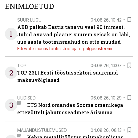
ENIMLOETUD
SUUR LUGU
04.08.26, 10:42
ABB palkab Eestis tänavu veel 90 inimest.
1
Juhid avavad plaane: suurem seisak on läbi,
uue aasta tootmismahud on ette müüdud
Ettevõte muutis tootmistöötajate palgasüsteemi
TOP
06.08.26, 13:07
2
TOP 231 | Eesti tööstussektori suuremad
maksuvõlglased
UUDISED
06.08.26, 10:29
3
ETS Nord omandas Soome omanikega
ettevõttelt jahutusseadmete ärisuuna
MAJANDUSTULEMUSED
04.08.26, 08:13
Kehra metallitööstus mitmekordistas