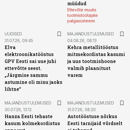
müüdud
Ettevõte muutis
tootmistöötajate
palgasüsteemi
UUDISED
MAJANDUSTULEMUSED
31.07.26, 09:45
04.08.26, 08:13
Elva
Kehra metallitööstus
elektroonikatööstus
mitmekordistas kasumi
GPV Eesti sai uue juhi
ja uus tootmishoone
ettevõtte seest.
valmib plaanitust
„Järgmise sammu
varem
astumine oli minu jaoks
lihtne“
MAJANDUSTULEMUSED
MAJANDUSTULEMUSED
30.07.26, 13:12
31.07.26, 08:20
Hanza Eesti tehaste
Autotööstuse nõrkus
kasum kolmekordistus
Eesti tarnijaid võrdselt