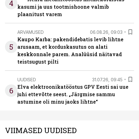
4
kasumi ja uus tootmishoone valmib
plaanitust varem
ARVAMUSED
06.08.26, 09:03
Kaupo Karba: pakendidebatis levib lihtne
5
arusaam, et korduskasutus on alati
keskkonnale parem. Analüüsid näitavad
teistsugust pilti
UUDISED
31.07.26, 09:45
Elva elektroonikatööstus GPV Eesti sai uue
6
juhi ettevõtte seest. „Järgmise sammu
astumine oli minu jaoks lihtne“
VIIMASED UUDISED