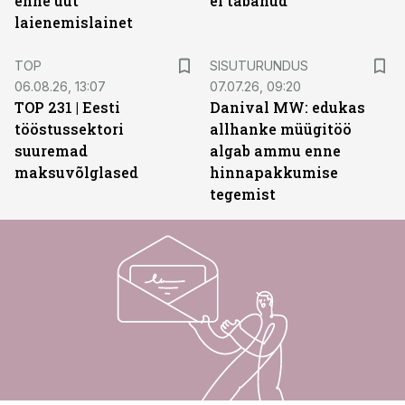
enne uut
ei tabanud
laienemislainet
ST
TOP
SISUTURUNDUS
06.08.26, 13:07
07.07.26, 09:20
TOP 231 | Eesti
Danival MW: edukas
tööstussektori
allhanke müügitöö
suuremad
algab ammu enne
maksuvõlglased
hinnapakkumise
tegemist