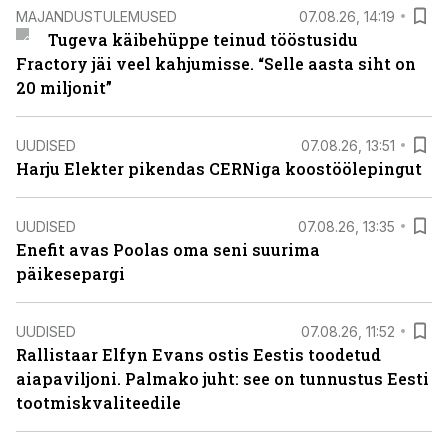
MAJANDUSTULEMUSED
07.08.26, 14:19
Tugeva käibehüppe teinud tööstusidu
Fractory jäi veel kahjumisse. “Selle aasta siht on
20 miljonit”
UUDISED
07.08.26, 13:51
Harju Elekter pikendas CERNiga koostöölepingut
UUDISED
07.08.26, 13:35
Enefit avas Poolas oma seni suurima
päikesepargi
UUDISED
07.08.26, 11:52
Rallistaar Elfyn Evans ostis Eestis toodetud
aiapaviljoni. Palmako juht: see on tunnustus Eesti
tootmiskvaliteedile