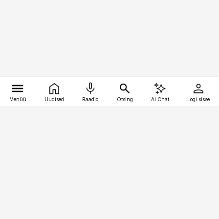
Menüü
Uudised
Raadio
Otsing
AI Chat
Logi sisse
Vana-Lõuna 39/1, 19094 Tallinn
(+372) 667 0111
toostusuudised@toostusuudised.ee
Telli
Reklaam
Firmast