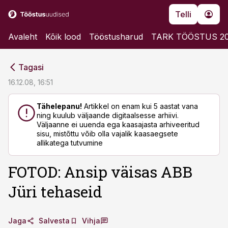
Telli
Avaleht
Kõik lood
Tööstusharud
TARK TÖÖSTUS 2
cebook
cebook
Tagasi
Twitter)
Twitter)
16.12.08, 16:51
kedIn
kedIn
Tähelepanu!
Artikkel on enam kui 5 aastat vana
ning kuulub väljaande digitaalsesse arhiivi.
ail
ail
Väljaanne ei uuenda ega kaasajasta arhiveeritud
sisu, mistõttu võib olla vajalik kaasaegsete
k
k
allikatega tutvumine
FOTOD: Ansip väisas ABB
Jüri tehaseid
Jaga
Salvesta
Vihja