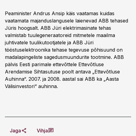
Peaminister Andrus Ansip käis vaatamas kuidas
vaatamata majanduslangusele laienevad ABB tehased
Jüris hoogsalt. ABB Jüri elektrimasinate tehas
valmistab tuulegeneraatoreid mitmetele maailma
juhtivatele tuulikutootjatele ja ABB Jüri
tööstuselektroonika tehase tegevuse põhisuund on
madalapingeliste sagedusmuundurite tootmine. ABB
pälvis Eesti parimale ettevõttele Ettevõtluse
Arendamise Sihtasutuse poolt antava „Ettevõtluse
Auhinna“. 2007. ja 2008. aastal sai ABB ka „Aasta
Välisinvestori“ auhinna.
Jaga
Vihja