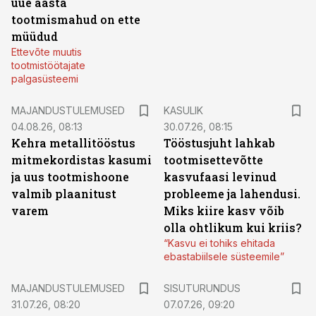
uue aasta
tootmismahud on ette
müüdud
Ettevõte muutis
tootmistöötajate
palgasüsteemi
MAJANDUSTULEMUSED
KASULIK
04.08.26, 08:13
30.07.26, 08:15
Kehra metallitööstus
Tööstusjuht lahkab
mitmekordistas kasumi
tootmisettevõtte
ja uus tootmishoone
kasvufaasi levinud
valmib plaanitust
probleeme ja lahendusi.
varem
Miks kiire kasv võib
olla ohtlikum kui kriis?
“Kasvu ei tohiks ehitada
ebastabiilsele süsteemile”
ST
MAJANDUSTULEMUSED
SISUTURUNDUS
31.07.26, 08:20
07.07.26, 09:20