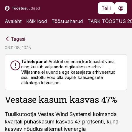
Telli
Avaleht
Kõik lood
Tööstusharud
TARK TÖÖSTUS 2
cebook
cebook
Tagasi
Twitter)
Twitter)
06.11.08, 10:15
kedIn
kedIn
Tähelepanu!
Artikkel on enam kui 5 aastat vana
ning kuulub väljaande digitaalsesse arhiivi.
ail
ail
Väljaanne ei uuenda ega kaasajasta arhiveeritud
sisu, mistõttu võib olla vajalik kaasaegsete
k
k
allikatega tutvumine
Vestase kasum kasvas 47%
Tuulikutootja Vestas Wind Systemsi kolmanda
kvartali puhaskasum kasvas 47 protsenti, kuna
kasvav nõudlus alternatiivenergia