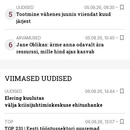
UUDISED
05.08.26, 08:30
5
Tootmine vähenes juunis viiendat kuud
järjest
ARVAMUSED
05.08.26, 10:40
6
Jane Oblikas: ärme anna odavalt ära
ressurssi, mille hind ajas kasvab
VIIMASED UUDISED
UUDISED
06.08.26, 14:44
Elering kuulutas
välja kriisijuhtimiskeskuse ehitushanke
TOP
06.08.26, 13:07
TOP 231 | Eesti tööstussektori suuremad