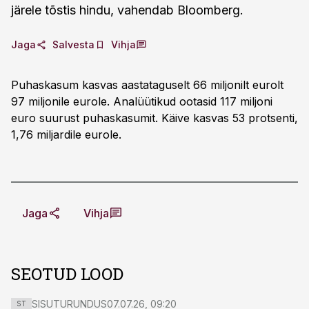
järele tõstis hindu, vahendab Bloomberg.
Jaga
Salvesta
Vihja
Puhaskasum kasvas aastataguselt 66 miljonilt eurolt
97 miljonile eurole. Analüütikud ootasid 117 miljoni
euro suurust puhaskasumit. Käive kasvas 53 protsenti,
1,76 miljardile eurole.
Jaga
Vihja
SEOTUD LOOD
SISUTURUNDUS
07.07.26, 09:20
ST