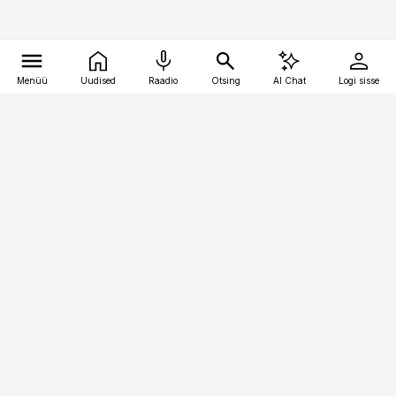
Menüü
Uudised
Raadio
Otsing
AI Chat
Logi sisse
Vana-Lõuna 39/1, 19094 Tallinn
(+372) 667 0111
toostusuudised@toostusuudised.ee
Telli
Reklaam
Firmast
Sisu kasutamisõigused
Ajakirjaniku
eetikakoodeks
Üldtingimused
Privaatsustingimused
Küpsiste poliitika
KKK