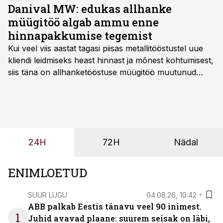
Danival MW: edukas allhanke
müügitöö algab ammu enne
hinnapakkumise tegemist
Kui veel viis aastat tagasi piisas metallitööstustel uue
kliendi leidmiseks heast hinnast ja mõnest kohtumisest,
siis täna on allhanketööstuse müügitöö muutunud
märksa pikemaks ja süsteemsemaks. Konkurents on
kasvanud, kliendid kaaluvad otsuseid põhjalikumalt
ning partnerit ei valita enam ainult tootmisvõimekuse
või hinnakirja järgi.
24H
72H
Nädal
ENIMLOETUD
SUUR LUGU
04.08.26, 10:42
ABB palkab Eestis tänavu veel 90 inimest.
1
Juhid avavad plaane: suurem seisak on läbi,