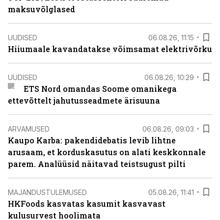
maksuvõlglased
UUDISED
06.08.26, 11:15
Hiiumaale kavandatakse võimsamat elektrivõrku
UUDISED
06.08.26, 10:29
ETS Nord omandas Soome omanikega
ettevõttelt jahutusseadmete ärisuuna
ARVAMUSED
06.08.26, 09:03
Kaupo Karba: pakendidebatis levib lihtne
arusaam, et korduskasutus on alati keskkonnale
parem. Analüüsid näitavad teistsugust pilti
MAJANDUSTULEMUSED
05.08.26, 11:41
HKFoods kasvatas kasumit kasvavast
kulusurvest hoolimata