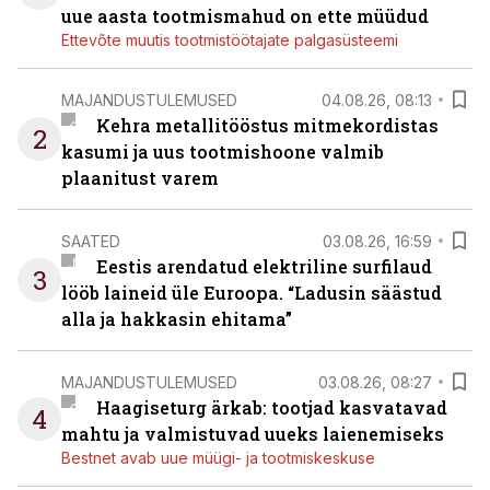
uue aasta tootmismahud on ette müüdud
Ettevõte muutis tootmistöötajate palgasüsteemi
MAJANDUSTULEMUSED
04.08.26, 08:13
Kehra metallitööstus mitmekordistas
2
kasumi ja uus tootmishoone valmib
plaanitust varem
SAATED
03.08.26, 16:59
Eestis arendatud elektriline surfilaud
3
lööb laineid üle Euroopa. “Ladusin säästud
alla ja hakkasin ehitama”
MAJANDUSTULEMUSED
03.08.26, 08:27
Haagiseturg ärkab: tootjad kasvatavad
4
mahtu ja valmistuvad uueks laienemiseks
Bestnet avab uue müügi- ja tootmiskeskuse