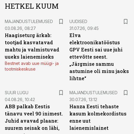
HETKEL KUUM
MAJANDUSTULEMUSED
UUDISED
03.08.26, 08:27
31.07.26, 09:45
Haagiseturg ärkab:
Elva
tootjad kasvatavad
elektroonikatööstus
mahtu ja valmistuvad
GPV Eesti sai uue juhi
uueks laienemiseks
ettevõtte seest.
Bestnet avab uue müügi- ja
„Järgmise sammu
tootmiskeskuse
astumine oli minu jaoks
lihtne“
SUUR LUGU
MAJANDUSTULEMUSED
04.08.26, 10:42
30.07.26, 13:12
ABB palkab Eestis
Hanza Eesti tehaste
tänavu veel 90 inimest.
kasum kolmekordistus
Juhid avavad plaane:
enne uut
suurem seisak on läbi,
laienemislainet