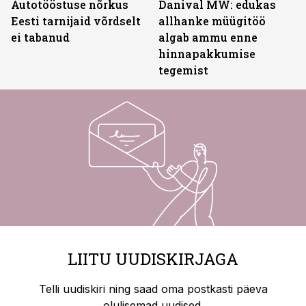
Autotööstuse nõrkus
Danival MW: edukas
Eesti tarnijaid võrdselt
allhanke müügitöö
ei tabanud
algab ammu enne
hinnapakkumise
tegemist
LIITU UUDISKIRJAGA
Telli uudiskiri ning saad oma postkasti päeva
olulisemad uudised.