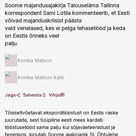
Soome majandusajakirja Talouseläma Tallinna
korrespondent Sami Lotila kommenteerib, et Eesti
võivad majanduskriisist päästa
vaid venelased, kes ei pelga tehasetööd ja keda
on Eestis õnneks veel
palju.
Annika Matson
Annika Matson Kald
Jaga
Salvesta
Vihja
Tõsiseltvõetavat eksporditööstust on Eestis raske
juurutada, sest tüüpiline eesti mees kardab
tööstusetööd sama palju kui sõjaväeteenistust ja
feminismi, kirjutab Soome ajakirjanik SL Õhtulehe