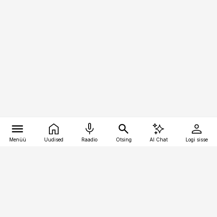
Menüü
Uudised
Raadio
Otsing
AI Chat
Logi sisse
Vana-Lõuna 39/1, 19094 Tallinn
(+372) 667 0111
toostusuudised@toostusuudised.ee