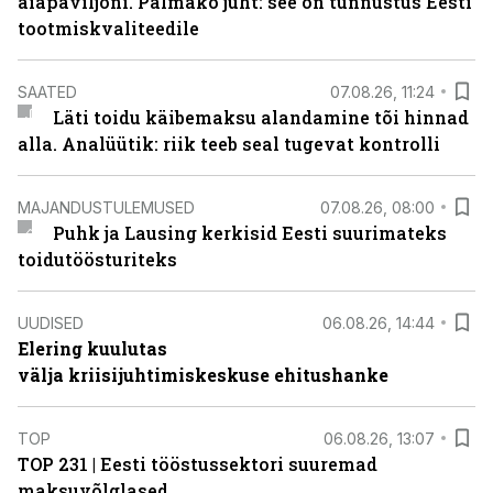
aiapaviljoni. Palmako juht: see on tunnustus Eesti
tootmiskvaliteedile
SAATED
07.08.26, 11:24
Läti toidu käibemaksu alandamine tõi hinnad
alla. Analüütik: riik teeb seal tugevat kontrolli
MAJANDUSTULEMUSED
07.08.26, 08:00
Puhk ja Lausing kerkisid Eesti suurimateks
toidutöösturiteks
UUDISED
06.08.26, 14:44
Elering kuulutas
välja kriisijuhtimiskeskuse ehitushanke
TOP
06.08.26, 13:07
TOP 231 | Eesti tööstussektori suuremad
maksuvõlglased