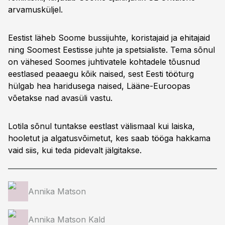
arvamusküljel.
Eestist läheb Soome bussijuhte, koristajaid ja ehitajaid
ning Soomest Eestisse juhte ja spetsialiste. Tema sõnul
on vähesed Soomes juhtivatele kohtadele tõusnud
eestlased peaaegu kõik naised, sest Eesti tööturg
hülgab hea haridusega naised, Lääne-Euroopas
võetakse nad avasüli vastu.
Lotila sõnul tuntakse eestlast välismaal kui laiska,
hooletut ja algatusvõimetut, kes saab tööga hakkama
vaid siis, kui teda pidevalt jälgitakse.
Annika Matson
Annika Matson Kald