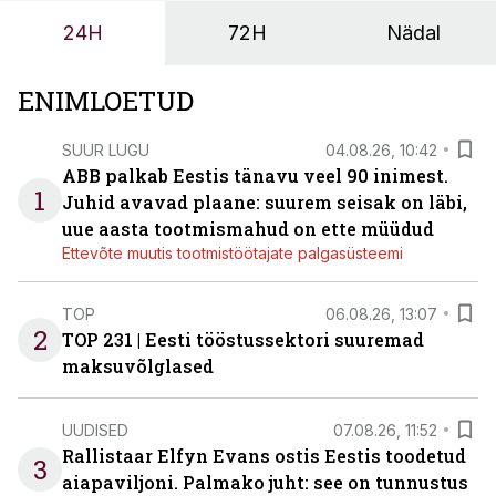
ja suuremaid riske tööohutusele.
24H
72H
Nädal
ENIMLOETUD
SUUR LUGU
04.08.26, 10:42
ABB palkab Eestis tänavu veel 90 inimest.
1
Juhid avavad plaane: suurem seisak on läbi,
uue aasta tootmismahud on ette müüdud
Ettevõte muutis tootmistöötajate palgasüsteemi
TOP
06.08.26, 13:07
2
TOP 231 | Eesti tööstussektori suuremad
maksuvõlglased
UUDISED
07.08.26, 11:52
Rallistaar Elfyn Evans ostis Eestis toodetud
3
aiapaviljoni. Palmako juht: see on tunnustus