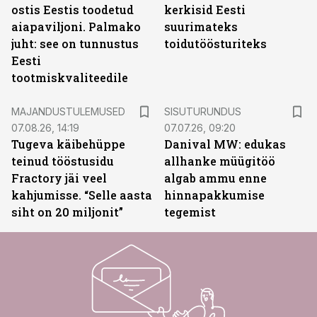
ostis Eestis toodetud
kerkisid Eesti
aiapaviljoni. Palmako
suurimateks
juht: see on tunnustus
toidutöösturiteks
Eesti
tootmiskvaliteedile
ST
MAJANDUSTULEMUSED
SISUTURUNDUS
07.08.26, 14:19
07.07.26, 09:20
Tugeva käibehüppe
Danival MW: edukas
teinud tööstusidu
allhanke müügitöö
Fractory jäi veel
algab ammu enne
kahjumisse. “Selle aasta
hinnapakkumise
siht on 20 miljonit”
tegemist