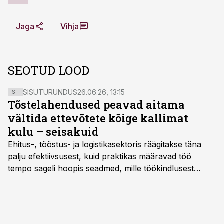
Jaga
Vihja
SEOTUD LOOD
SISUTURUNDUS
26.06.26, 13:15
ST
Tõstelahendused peavad aitama
vältida ettevõtete kõige kallimat
kulu – seisakuid
Ehitus-, tööstus- ja logistikasektoris räägitakse täna
palju efektiivsusest, kuid praktikas määravad töö
tempo sageli hoopis seadmed, mille töökindlusest
sõltub kogu objekti või tootmise sujuvus. Kui tõstuk
seisab, töö katkeb või masin ei vasta töötingimustele,
ei tähenda see ettevõtte jaoks ainult tehnilist
probleemi, vaid otsest rahalist kulu, venivaid tähtaegu