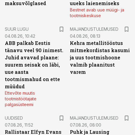
maksuvõlglased
uueks laienemiseks
Bestnet avab uue müügi- ja
tootmiskeskuse
SUUR LUGU
MAJANDUSTULEMUSED
04.08.26, 10:42
04.08.26, 08:13
ABB palkab Eestis
Kehra metallitööstus
tänavu veel 90 inimest.
mitmekordistas kasumi
Juhid avavad plaane:
ja uus tootmishoone
suurem seisak on läbi,
valmib plaanitust
uue aasta
varem
tootmismahud on ette
müüdud
Ettevõte muutis
tootmistöötajate
palgasüsteemi
UUDISED
MAJANDUSTULEMUSED
07.08.26, 11:52
07.08.26, 08:00
Rallistaar Elfyn Evans
Puhk ja Lausing