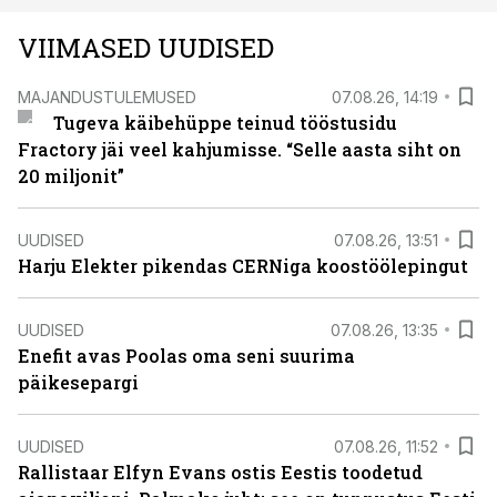
VIIMASED UUDISED
MAJANDUSTULEMUSED
07.08.26, 14:19
Tugeva käibehüppe teinud tööstusidu
Fractory jäi veel kahjumisse. “Selle aasta siht on
20 miljonit”
UUDISED
07.08.26, 13:51
Harju Elekter pikendas CERNiga koostöölepingut
UUDISED
07.08.26, 13:35
Enefit avas Poolas oma seni suurima
päikesepargi
UUDISED
07.08.26, 11:52
Rallistaar Elfyn Evans ostis Eestis toodetud