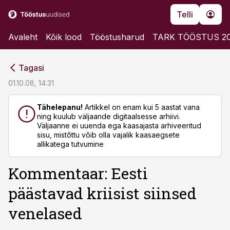
Telli
Avaleht
Kõik lood
Tööstusharud
TARK TÖÖSTUS 2
cebook
cebook
Tagasi
Twitter)
Twitter)
01.10.08, 14:31
kedIn
kedIn
Tähelepanu!
Artikkel on enam kui 5 aastat vana
ning kuulub väljaande digitaalsesse arhiivi.
ail
ail
Väljaanne ei uuenda ega kaasajasta arhiveeritud
sisu, mistõttu võib olla vajalik kaasaegsete
k
k
allikatega tutvumine
Kommentaar: Eesti
päästavad kriisist siinsed
venelased