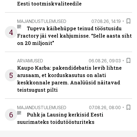
Eesti tootmiskvaliteedile
MAJANDUSTULEMUSED
07.08.26, 14:19
Tugeva käibehüppe teinud tööstusidu
4
Fractory jäi veel kahjumisse. “Selle aasta siht
on 20 miljonit”
ARVAMUSED
06.08.26, 09:03
Kaupo Karba: pakendidebatis levib lihtne
5
arusaam, et korduskasutus on alati
keskkonnale parem. Analüüsid näitavad
teistsugust pilti
MAJANDUSTULEMUSED
07.08.26, 08:00
6
Puhk ja Lausing kerkisid Eesti
suurimateks toidutöösturiteks