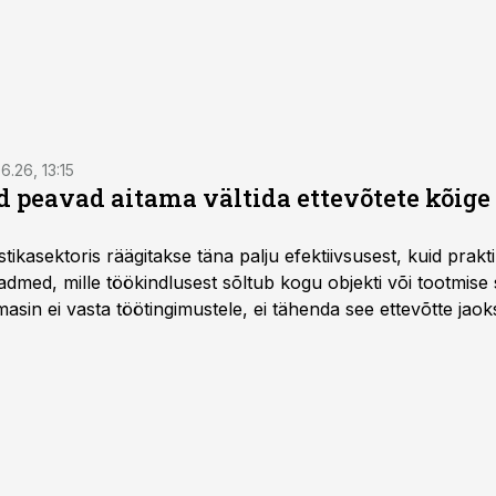
6.26, 13:15
 peavad aitama vältida ettevõtete kõige
istikasektoris räägitakse täna palju efektiivsusest, kuid pra
dmed, mille töökindlusest sõltub kogu objekti või tootmise 
asin ei vasta töötingimustele, ei tähenda see ettevõtte jaoks 
rahalist kulu, venivaid tähtaegu ja suuremaid riske tööohutu