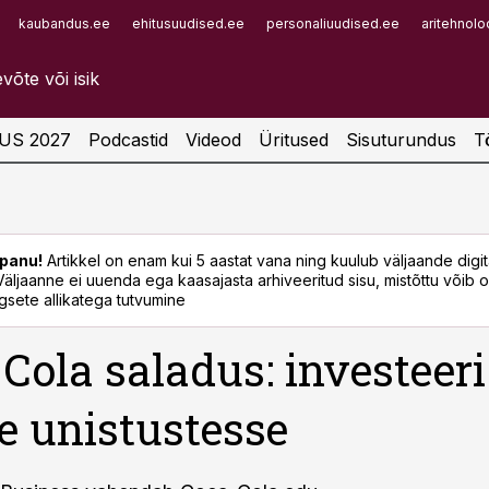
kaubandus.ee
ehitusuudised.ee
personaliuudised.ee
aritehnolo
Infopank
Radar
US 2027
Podcastid
Videod
Üritused
Sisuturundus
T
panu!
Artikkel on enam kui 5 aastat vana ning kuulub väljaande digi
. Väljaanne ei uuenda ega kaasajasta arhiveeritud sisu, mistõttu võib ol
sete allikatega tutvumine
Cola saladus: investeeri
e unistustesse