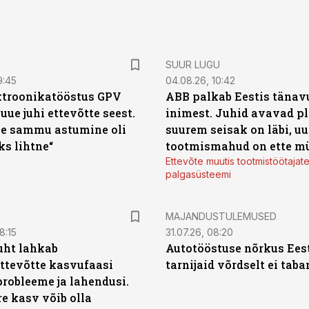
SUUR LUGU
9:45
04.08.26, 10:42
ktroonikatööstus GPV
ABB palkab Eestis tänavu
 uue juhi ettevõtte seest.
inimest. Juhid avavad pl
e sammu astumine oli
suurem seisak on läbi, uu
ks lihtne“
tootmismahud on ette m
Ettevõte muutis tootmistöötajat
palgasüsteemi
MAJANDUSTULEMUSED
8:15
31.07.26, 08:20
uht lahkab
Autotööstuse nõrkus Ees
ttevõtte kasvufaasi
tarnijaid võrdselt ei tab
probleeme ja lahendusi.
re kasv võib olla