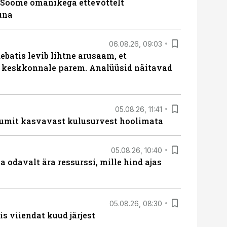
Soome omanikega ettevõttelt
una
06.08.26, 09:03
batis levib lihtne arusaam, et
i keskkonnale parem. Analüüsid näitavad
05.08.26, 11:41
umit kasvavast kulusurvest hoolimata
05.08.26, 10:40
 odavalt ära ressurssi, mille hind ajas
05.08.26, 08:30
s viiendat kuud järjest