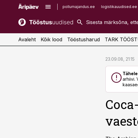
pollumajandus.ee
logistikauudised.ee
kaubandus.ee
imelineajalugu.ee
kinnisvarauudised.ee
imelineteadus.ee
Avaleht
Kõik lood
Tööstusharud
TARK TÖÖST
cebook
cebook
23.09.08, 21:15
Twitter)
Twitter)
Tähele
kedIn
kedIn
arhiivi
kaasaeg
ail
ail
Coca-
k
k
vaest