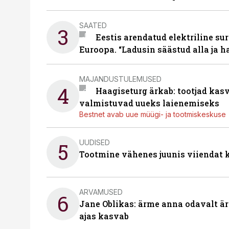
SAATED
3
Eestis arendatud elektriline sur
Euroopa. “Ladusin säästud alla ja 
MAJANDUSTULEMUSED
4
Haagiseturg ärkab: tootjad kas
valmistuvad uueks laienemiseks
Bestnet avab uue müügi- ja tootmiskeskuse
UUDISED
5
Tootmine vähenes juunis viiendat k
ARVAMUSED
6
Jane Oblikas: ärme anna odavalt ära
ajas kasvab