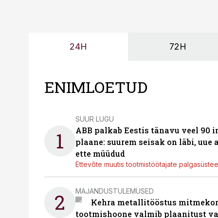
24H
72H
ENIMLOETUD
SUUR LUGU
ABB palkab Eestis tänavu veel 90 
1
plaane: suurem seisak on läbi, uue
ette müüdud
Ettevõte muutis tootmistöötajate palgasüste
MAJANDUSTULEMUSED
2
Kehra metallitööstus mitmekor
tootmishoone valmib plaanitust v