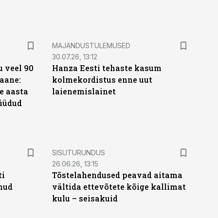
MAJANDUSTULEMUSED
30.07.26, 13:12
 veel 90
Hanza Eesti tehaste kasum
aane:
kolmekordistus enne uut
e aasta
laienemislainet
üüdud
e
ST
SISUTURUNDUS
26.06.26, 13:15
ti
Tõstelahendused peavad aitama
anud
vältida ettevõtete kõige kallimat
kulu – seisakuid