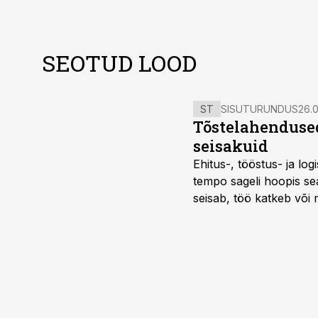
SEOTUD LOOD
ST
SISUTURUNDUS
26.0
Tõstelahendused
seisakuid
Ehitus-, tööstus- ja log
tempo sageli hoopis sea
seisab, töö katkeb või m
probleemi, vaid otsest 