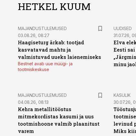
HETKEL KUUM
MAJANDUSTULEMUSED
UUDISED
03.08.26, 08:27
31.07.26, 0
Haagiseturg ärkab: tootjad
Elva ele
kasvatavad mahtu ja
Eesti sai
valmistuvad uueks laienemiseks
„Järgmis
Bestnet avab uue müügi- ja
minu jao
tootmiskeskuse
MAJANDUSTULEMUSED
KASULIK
04.08.26, 08:13
30.07.26, 0
Kehra metallitööstus
Tööstusj
mitmekordistas kasumi ja uus
tootmise
tootmishoone valmib plaanitust
levinud 
varem
Miks kii