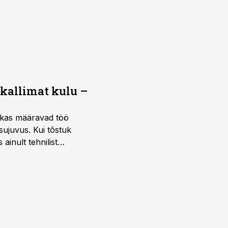
 kallimat kulu –
ktikas määravad töö
sujuvus. Kui tõstuk
ainult tehnilist
sele.