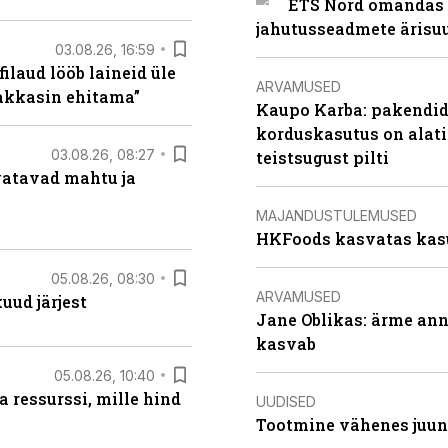
ETS Nord omandas 
jahutusseadmete ärisu
03.08.26, 16:59
filaud lööb laineid üle
ARVAMUSED
hakkasin ehitama”
Kaupo Karba: pakendide
korduskasutus on alat
03.08.26, 08:27
teistsugust pilti
vatavad mahtu ja
MAJANDUSTULEMUSED
HKFoods kasvatas kas
05.08.26, 08:30
ARVAMUSED
uud järjest
Jane Oblikas: ärme anna
kasvab
05.08.26, 10:40
 ressurssi, mille hind
UUDISED
Tootmine vähenes juuni