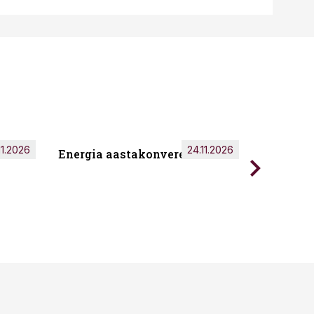
11.2026
24.11.2026
Energia aastakonverents 2026
Tark töö