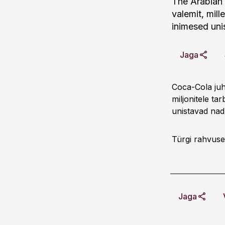
The Arabian
valemit, mil
inimesed uni
Jaga
Coca-Cola juh
miljonitele ta
unistavad nad
Türgi rahvuses
Jaga