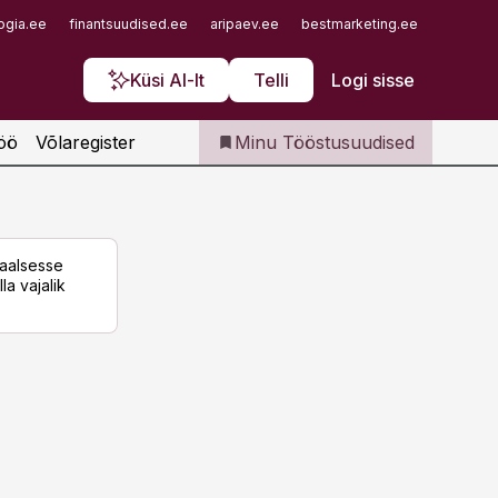
Iseteenindus
ogia.ee
finantsuudised.ee
aripaev.ee
bestmarketing.ee
finantsu
Telli Tööstusuudised
Küsi AI-lt
Telli
Logi sisse
öö
Võlaregister
Minu Tööstusuudised
taalsesse
la vajalik