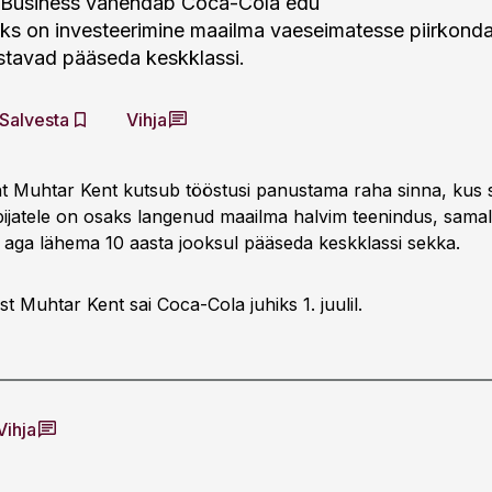
 Business vahendab Coca-Cola edu
leks on investeerimine maailma vaeseimatesse piirkond
stavad pääseda keskklassi.
Salvesta
Vihja
t Muhtar Kent kutsub tööstusi panustama raha sinna, kus 
rbijatele on osaks langenud maailma halvim teenindus, samal
 aga lähema 10 aasta jooksul pääseda keskklassi sekka.
t Muhtar Kent sai Coca-Cola juhiks 1. juulil.
Vihja