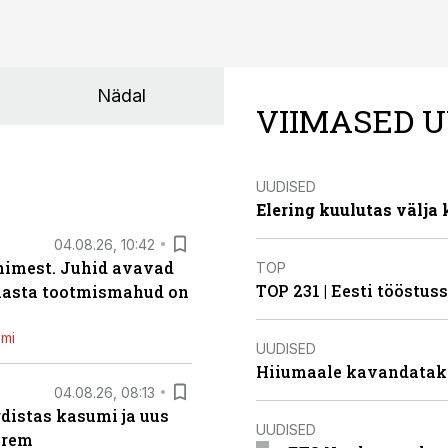
Nädal
VIIMASED U
UUDISED
Elering kuulutas välja
04.08.26, 10:42
inimest. Juhid avavad
TOP
TOP 231 | Eesti tööstu
 aasta tootmismahud on
emi
UUDISED
Hiiumaale kavandatak
04.08.26, 08:13
distas kasumi ja uus
UUDISED
arem