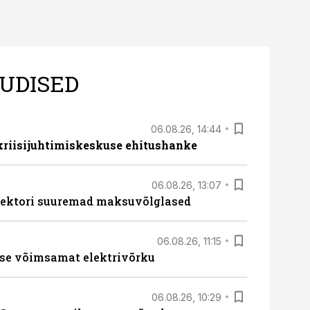
UDISED
06.08.26, 14:44
 kriisijuhtimiskeskuse ehitushanke
06.08.26, 13:07
ssektori suuremad maksuvõlglased
06.08.26, 11:15
se võimsamat elektrivõrku
06.08.26, 10:29