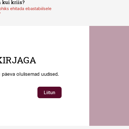
 kui kriis?
ohiks ehitada ebastabiilsele
”
KIRJAGA
ti päeva olulisemad uudised.
Liitun