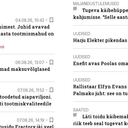
MAJANDUSTULEMUSED
Tugeva käibehüppe 
kahjumisse. “Selle aast
04.08.26, 10:42
inimest. Juhid avavad
 aasta tootmismahud on
UUDISED
Harju Elekter pikenda
emi
UUDISED
06.08.26, 13:07
Enefit avas Poolas oma
uremad maksuvõlglased
UUDISED
Rallistaar Elfyn Evans 
07.08.26, 11:52
Palmako juht: see on t
 toodetud aiapaviljoni.
ti tootmiskvaliteedile
SAATED
Läti toidu käibema
07.08.26, 14:19
riik teeb seal tugevat k
usidu Fractory jäi veel