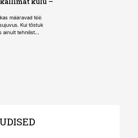
 kallimat kulu –
ktikas määravad töö
sujuvus. Kui tõstuk
ainult tehnilist
sele.
UDISED