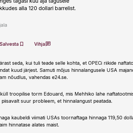
anges tagasi kuu aja tagusele
kudes alla 120 dollari barrelist.
ala
Salvesta
Vihja
rast seda, kui tuli teade selle kohta, et OPECi riikide nafta
dat kuud järjest. Samuti mõjus hinnalangusele USA majan
lam nõudlus, vahendas e24.se.
 küll troopilise torm Edouard, mis Mehhiko lahe naftatootm
 piisavalt suur probleem, et hinnalangust peatada.
aga kaubeldi viimati USAs toornaftaga hinnaga 119,50 dollari
im hinnatase alates maist.