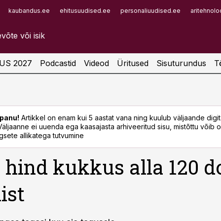
kaubandus.ee
ehitusuudised.ee
personaliuudised.ee
aritehnolo
Infopank
Radar
US 2027
Podcastid
Videod
Üritused
Sisuturundus
T
panu!
Artikkel on enam kui 5 aastat vana ning kuulub väljaande digi
. Väljaanne ei uuenda ega kaasajasta arhiveeritud sisu, mistõttu võib ol
sete allikatega tutvumine
 hind kukkus alla 120 do
ist