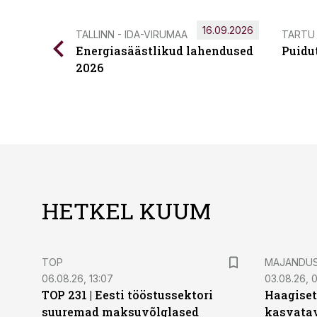
16.09.2026
TALLINN - IDA-VIRUMAA
TARTU
Energiasäästlikud lahendused
Puidu
2026
HETKEL KUUM
TOP
MAJANDU
06.08.26, 13:07
03.08.26, 
TOP 231 | Eesti tööstussektori
Haagiset
suuremad maksuvõlglased
kasvatav