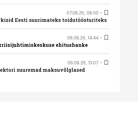
07.08.26, 08:00
rkisid Eesti suurimateks toidutöösturiteks
06.08.26, 14:44
 kriisijuhtimiskeskuse ehitushanke
06.08.26, 13:07
ssektori suuremad maksuvõlglased