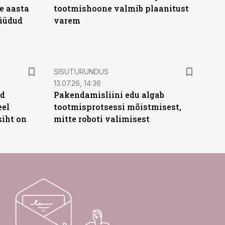
e aasta
tootmishoone valmib plaanitust
üüdud
varem
e
ST
SISUTURUNDUS
13.07.26, 14:36
ud
Pakendamisliini edu algab
eel
tootmisprotsessi mõistmisest,
siht on
mitte roboti valimisest