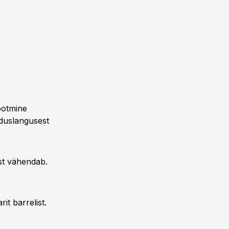
tootmine
duslangusest
ist vähendab.
t barrelist.