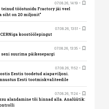
07.08.26, 14:19
teinud tööstusidu Fractory jäi veel
a siht on 20 miljonit”
07.08.26, 13:51
s CERNiga koostöölepingut
07.08.26, 13:35
 seni suurima päikesepargi
07.08.26, 11:52
ostis Eestis toodetud aiapaviljoni.
unnustus Eesti tootmiskvaliteedile
07.08.26, 11:24
ksu alandamine tõi hinnad alla. Analüütik:
ontrolli