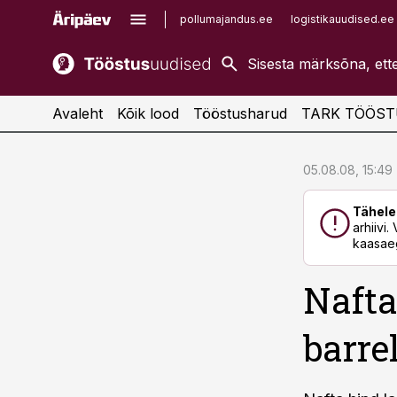
pollumajandus.ee
logistikauudised.ee
kaubandus.ee
imelineajalugu.ee
kinnisvarauudised.ee
imelineteadus.ee
Avaleht
Kõik lood
Tööstusharud
TARK TÖÖST
cebook
cebook
05.08.08, 15:49
Twitter)
Twitter)
Tähele
kedIn
kedIn
arhiivi
kaasaeg
ail
ail
Nafta
k
k
barrel