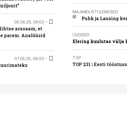
miljonit”
MAJANDUSTULEMUSED
Puhk ja Lausing ke
06.08.26, 09:03
lihtne arusaam, et
UUDISED
le parem. Analüüsid
Elering kuulutas välja
TOP
07.08.26, 08:00
TOP 231 | Eesti tööstu
 suurimateks