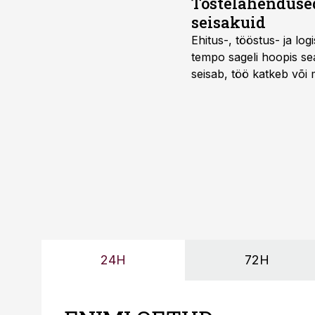
Tõstelahendused
seisakuid
Ehitus-, tööstus- ja log
tempo sageli hoopis sea
seisab, töö katkeb või m
probleemi, vaid otsest 
24H
72H