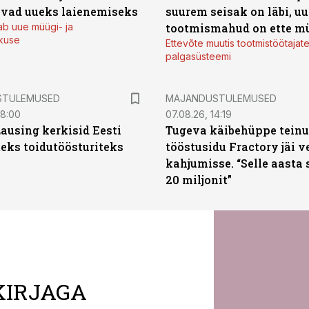
vad uueks laienemiseks
suurem seisak on läbi, uu
ab uue müügi- ja
tootmismahud on ette m
kuse
Ettevõte muutis tootmistöötajat
palgasüsteemi
STULEMUSED
MAJANDUSTULEMUSED
08:00
07.08.26, 14:19
Lausing kerkisid Eesti
Tugeva käibehüppe tein
eks toidutöösturiteks
tööstusidu Fractory jäi v
kahjumisse. “Selle aasta 
20 miljonit”
KIRJAGA