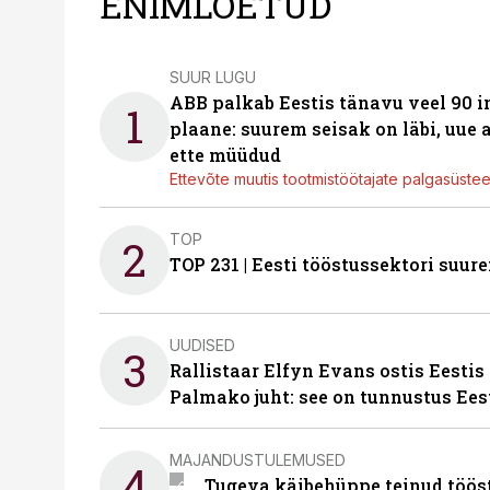
ENIMLOETUD
SUUR LUGU
ABB palkab Eestis tänavu veel 90 
1
plaane: suurem seisak on läbi, uue
ette müüdud
Ettevõte muutis tootmistöötajate palgasüste
TOP
2
TOP 231 | Eesti tööstussektori su
UUDISED
3
Rallistaar Elfyn Evans ostis Eestis
Palmako juht: see on tunnustus Ees
MAJANDUSTULEMUSED
4
Tugeva käibehüppe teinud tööst