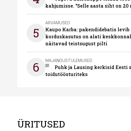
kahjumisse. “Selle aasta siht on 20 
ARVAMUSED
5
Kaupo Karba: pakendidebatis levib 
korduskasutus on alati keskkonna
näitavad teistsugust pilti
MAJANDUSTULEMUSED
6
Puhk ja Lausing kerkisid Eesti
toidutöösturiteks
ÜRITUSED