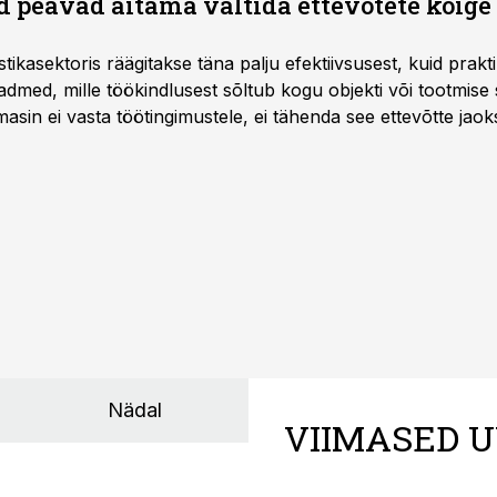
 peavad aitama vältida ettevõtete kõige
istikasektoris räägitakse täna palju efektiivsusest, kuid pra
dmed, mille töökindlusest sõltub kogu objekti või tootmise 
asin ei vasta töötingimustele, ei tähenda see ettevõtte jaoks 
rahalist kulu, venivaid tähtaegu ja suuremaid riske tööohutu
Nädal
VIIMASED U