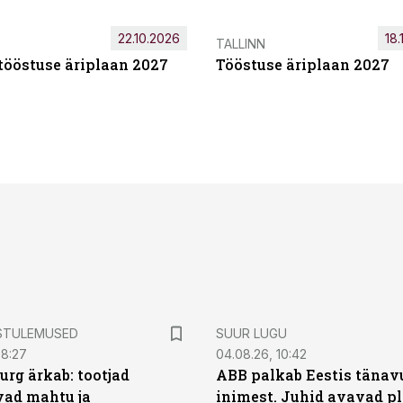
22.10.2026
18.
TALLINN
tööstuse äriplaan 2027
Tööstuse äriplaan 2027
STULEMUSED
SUUR LUGU
08:27
04.08.26, 10:42
urg ärkab: tootjad
ABB palkab Eestis tänavu
ad mahtu ja
inimest. Juhid avavad pl