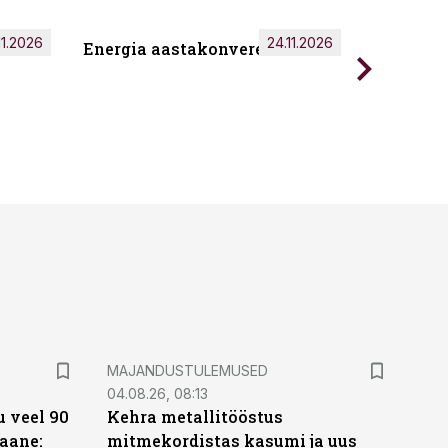
11.2026
24.11.2026
Energia aastakonverents 2026
Tark töö
MAJANDUSTULEMUSED
04.08.26, 08:13
 veel 90
Kehra metallitööstus
aane:
mitmekordistas kasumi ja uus