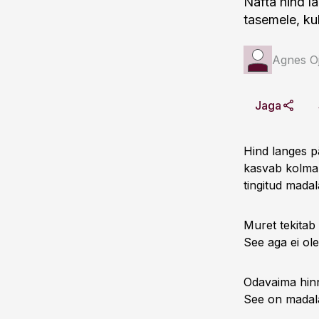
Nafta hind l
tasemele, kuk
Agnes Oj
Jaga
Hind langes pä
kasvab kolman
tingitud mada
Muret tekitab
See aga ei ole
Odavaima hinn
See on madala