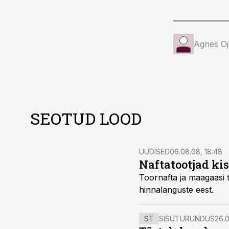
Agnes Oj
SEOTUD LOOD
UUDISED
06.08.08, 18:48
Naftatootjad ki
Toornafta ja maagaasi tootjad kisklevad üksteise võid
hinnalanguste eest.
ST
SISUTURUNDUS
26.0