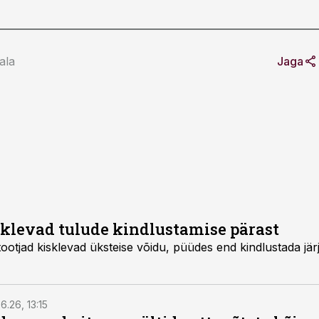
ala
Jaga
sklevad tulude kindlustamise pärast
u, püüdes end kindlustada järjekordsete
6.26, 13:15