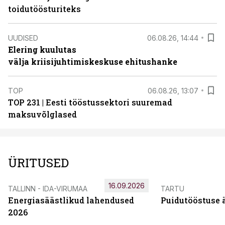
toidutöösturiteks
UUDISED
06.08.26, 14:44
Elering kuulutas
välja kriisijuhtimiskeskuse ehitushanke
TOP
06.08.26, 13:07
TOP 231 | Eesti tööstussektori suuremad
maksuvõlglased
ÜRITUSED
16.09.2026
TALLINN - IDA-VIRUMAA
TARTU
Energiasäästlikud lahendused
Puidutööstuse 
2026