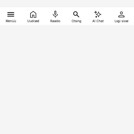
Menüü
Uudised
Raadio
Otsing
AI Chat
Logi sisse
Vana-Lõuna 39/1, 19094 Tallinn
(+372) 667 0111
toostusuudised@toostusuudised.ee
Telli
Reklaam
Firmast
Sisu kasutamisõigused
Ajakirjaniku
eetikakoodeks
Üldtingimused
Privaatsustingimused
Küpsiste poliitika
KKK