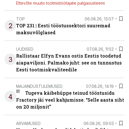
Ettevõte muutis tootmistöötajate palgasüsteemi
TOP
06.08.26, 13:07
2
TOP 231 | Eesti tööstussektori suuremad
maksuvõlglased
UUDISED
07.08.26, 11:52
Rallistaar Elfyn Evans ostis Eestis toodetud
3
aiapaviljoni. Palmako juht: see on tunnustus
Eesti tootmiskvaliteedile
MAJANDUSTULEMUSED
07.08.26, 14:19
Tugeva käibehüppe teinud tööstusidu
4
Fractory jäi veel kahjumisse. “Selle aasta siht
on 20 miljonit”
ARVAMUSED
06.08.26, 09:03