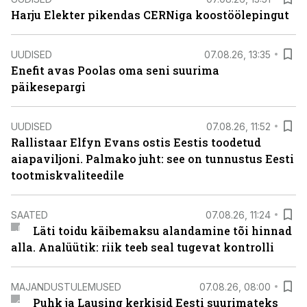
Harju Elekter pikendas CERNiga koostöölepingut
UUDISED
07.08.26, 13:35
Enefit avas Poolas oma seni suurima
päikesepargi
UUDISED
07.08.26, 11:52
Rallistaar Elfyn Evans ostis Eestis toodetud
aiapaviljoni. Palmako juht: see on tunnustus Eesti
tootmiskvaliteedile
SAATED
07.08.26, 11:24
Läti toidu käibemaksu alandamine tõi hinnad
alla. Analüütik: riik teeb seal tugevat kontrolli
MAJANDUSTULEMUSED
07.08.26, 08:00
Puhk ja Lausing kerkisid Eesti suurimateks