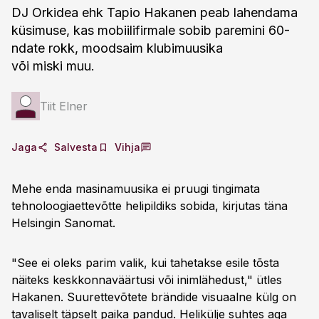
DJ Orkidea ehk Tapio Hakanen peab lahendama
küsimuse, kas mobiilifirmale sobib paremini 60-
ndate rokk, moodsaim klubimuusika
või miski muu.
Tiit Elner
Jaga
Salvesta
Vihja
Mehe enda masinamuusika ei pruugi tingimata
tehnoloogiaettevõtte helipildiks sobida, kirjutas täna
Helsingin Sanomat.
"See ei oleks parim valik, kui tahetakse esile tõsta
näiteks keskkonnaväärtusi või inimlähedust," ütles
Hakanen. Suurettevõtete brändide visuaalne külg on
tavaliselt täpselt paika pandud. Helikülje suhtes aga