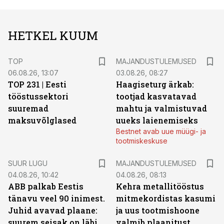
HETKEL KUUM
TOP
MAJANDUSTULEMUSED
06.08.26, 13:07
03.08.26, 08:27
TOP 231 | Eesti
Haagiseturg ärkab:
tööstussektori
tootjad kasvatavad
suuremad
mahtu ja valmistuvad
maksuvõlglased
uueks laienemiseks
Bestnet avab uue müügi- ja
tootmiskeskuse
SUUR LUGU
MAJANDUSTULEMUSED
04.08.26, 10:42
04.08.26, 08:13
ABB palkab Eestis
Kehra metallitööstus
tänavu veel 90 inimest.
mitmekordistas kasumi
Juhid avavad plaane:
ja uus tootmishoone
suurem seisak on läbi,
valmib plaanitust