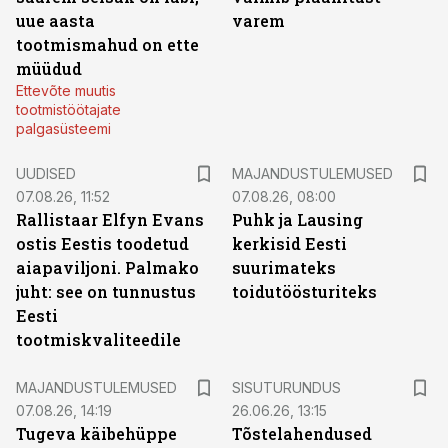
uue aasta
varem
tootmismahud on ette
müüdud
Ettevõte muutis
tootmistöötajate
palgasüsteemi
UUDISED
MAJANDUSTULEMUSED
07.08.26, 11:52
07.08.26, 08:00
Rallistaar Elfyn Evans
Puhk ja Lausing
ostis Eestis toodetud
kerkisid Eesti
aiapaviljoni. Palmako
suurimateks
juht: see on tunnustus
toidutöösturiteks
Eesti
tootmiskvaliteedile
ST
MAJANDUSTULEMUSED
SISUTURUNDUS
07.08.26, 14:19
26.06.26, 13:15
Tugeva käibehüppe
Tõstelahendused