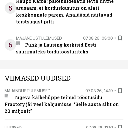
Kaupo Karba: pakendidebatis levib lihtne
5
arusaam, et korduskasutus on alati
keskkonnale parem. Analüüsid näitavad
teistsugust pilti
MAJANDUSTULEMUSED
07.08.26, 08:00
6
Puhk ja Lausing kerkisid Eesti
suurimateks toidutöösturiteks
VIIMASED UUDISED
MAJANDUSTULEMUSED
07.08.26, 14:19
Tugeva käibehüppe teinud tööstusidu
Fractory jäi veel kahjumisse. “Selle aasta siht on
20 miljonit”
UUDISED
07.08.26, 13:51