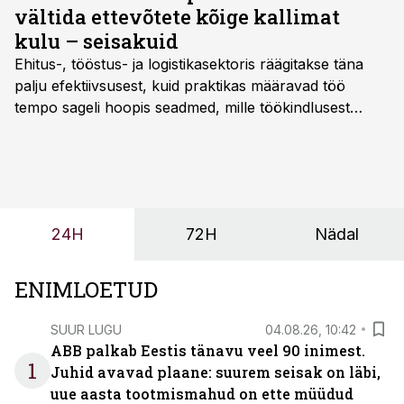
vältida ettevõtete kõige kallimat
kulu – seisakuid
Ehitus-, tööstus- ja logistikasektoris räägitakse täna
palju efektiivsusest, kuid praktikas määravad töö
tempo sageli hoopis seadmed, mille töökindlusest
sõltub kogu objekti või tootmise sujuvus. Kui tõstuk
seisab, töö katkeb või masin ei vasta töötingimustele,
ei tähenda see ettevõtte jaoks ainult tehnilist
probleemi, vaid otsest rahalist kulu, venivaid tähtaegu
ja suuremaid riske tööohutusele.
24H
72H
Nädal
ENIMLOETUD
SUUR LUGU
04.08.26, 10:42
ABB palkab Eestis tänavu veel 90 inimest.
1
Juhid avavad plaane: suurem seisak on läbi,
uue aasta tootmismahud on ette müüdud