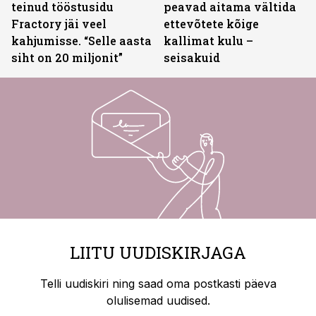
teinud tööstusidu
peavad aitama vältida
Fractory jäi veel
ettevõtete kõige
kahjumisse. “Selle aasta
kallimat kulu –
siht on 20 miljonit”
seisakuid
LIITU UUDISKIRJAGA
Telli uudiskiri ning saad oma postkasti päeva
olulisemad uudised.