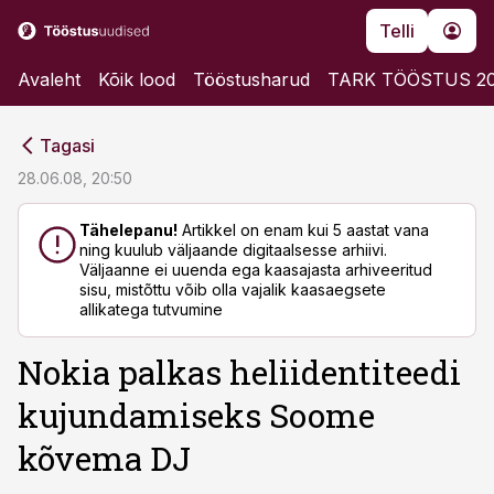
Telli
Avaleht
Kõik lood
Tööstusharud
TARK TÖÖSTUS 2
cebook
cebook
Tagasi
Twitter)
Twitter)
28.06.08, 20:50
kedIn
kedIn
Tähelepanu!
Artikkel on enam kui 5 aastat vana
ning kuulub väljaande digitaalsesse arhiivi.
ail
ail
Väljaanne ei uuenda ega kaasajasta arhiveeritud
sisu, mistõttu võib olla vajalik kaasaegsete
k
k
allikatega tutvumine
Nokia palkas heliidentiteedi
kujundamiseks Soome
kõvema DJ