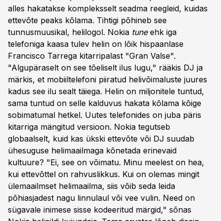
alles hakatakse kompleksselt seadma reegleid, kuidas
ettevõte peaks kõlama. Tihtigi põhineb see
tunnusmuusikal, helilogol. Nokia
tune
ehk iga
telefoniga kaasa tulev helin on lõik hispaanlase
Francisco Tarrega kitarripalast "Gran Valse".
"Algupäraselt on see tõeliselt ilus lugu," rääkis DJ ja
märkis, et mobiiltelefoni piiratud helivõimaluste juures
kadus see ilu sealt täiega. Helin on miljonitele tuntud,
sama tuntud on selle kalduvus hakata kõlama kõige
sobimatumal hetkel. Uutes telefonides on juba päris
kitarriga mängitud versioon. Nokia tegutseb
globaalselt, kuid kas ükski ettevõte või DJ suudab
ühesuguse helimaailmaga kõnetada erinevaid
kultuure? "Ei, see on võimatu. Minu meelest on hea,
kui ettevõttel on rahvuslikkus. Kui on olemas mingit
ülemaailmset helimaailma, siis võib seda leida
põhiasjadest nagu linnulaul või vee vulin. Need on
sügavale inimese sisse kodeeritud märgid," sõnas