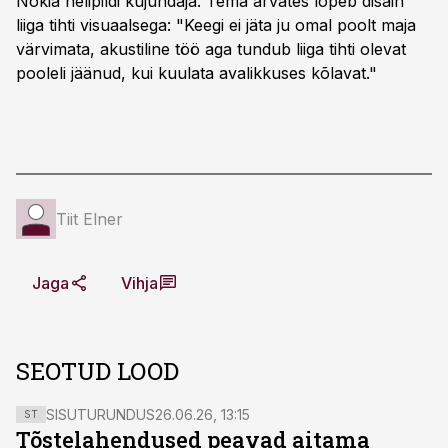
Nokia helipildi kujundaja. Tema arvates lõpeb disain
liiga tihti visuaalsega: "Keegi ei jäta ju omal poolt maja
värvimata, akustiline töö aga tundub liiga tihti olevat
pooleli jäänud, kui kuulata avalikkuses kõlavat."
Tiit Elner
Jaga
Vihja
SEOTUD LOOD
SISUTURUNDUS
26.06.26, 13:15
ST
Tõstelahendused peavad aitama