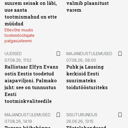
suurem seisak on läbi,
valmib plaanitust
uue aasta
varem
tootmismahud on ette
müüdud
Ettevõte muutis
tootmistöötajate
palgasüsteemi
UUDISED
MAJANDUSTULEMUSED
07.08.26, 11:52
07.08.26, 08:00
Rallistaar Elfyn Evans
Puhk ja Lausing
ostis Eestis toodetud
kerkisid Eesti
aiapaviljoni. Palmako
suurimateks
juht: see on tunnustus
toidutöösturiteks
Eesti
tootmiskvaliteedile
ST
MAJANDUSTULEMUSED
SISUTURUNDUS
07.08.26, 14:19
26.06.26, 13:15
Tugeva käibehüppe
Tõstelahendused