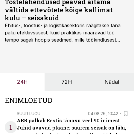
Tõstelahendused peavad aitama
vältida ettevõtete kõige kallimat
kulu – seisakuid
Ehitus-, tööstus- ja logistikasektoris räägitakse täna
palju efektiivsusest, kuid praktikas määravad töö
tempo sageli hoopis seadmed, mille töökindlusest
sõltub kogu objekti või tootmise sujuvus. Kui tõstuk
seisab, töö katkeb või masin ei vasta töötingimustele,
ei tähenda see ettevõtte jaoks ainult tehnilist
probleemi, vaid otsest rahalist kulu, venivaid tähtaegu
ja suuremaid riske tööohutusele.
24H
72H
Nädal
ENIMLOETUD
SUUR LUGU
04.08.26, 10:42
ABB palkab Eestis tänavu veel 90 inimest.
1
Juhid avavad plaane: suurem seisak on läbi,