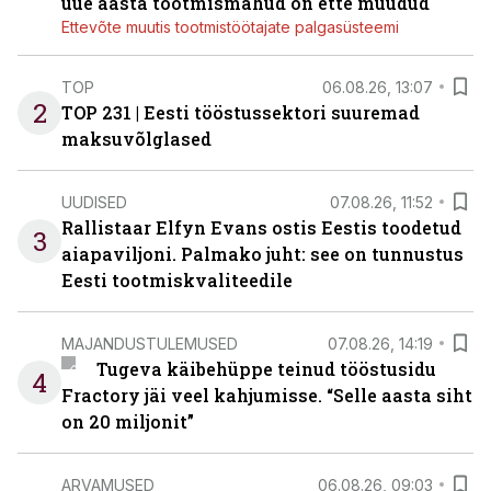
uue aasta tootmismahud on ette müüdud
Ettevõte muutis tootmistöötajate palgasüsteemi
TOP
06.08.26, 13:07
2
TOP 231 | Eesti tööstussektori suuremad
maksuvõlglased
UUDISED
07.08.26, 11:52
Rallistaar Elfyn Evans ostis Eestis toodetud
3
aiapaviljoni. Palmako juht: see on tunnustus
Eesti tootmiskvaliteedile
MAJANDUSTULEMUSED
07.08.26, 14:19
Tugeva käibehüppe teinud tööstusidu
4
Fractory jäi veel kahjumisse. “Selle aasta siht
on 20 miljonit”
ARVAMUSED
06.08.26, 09:03