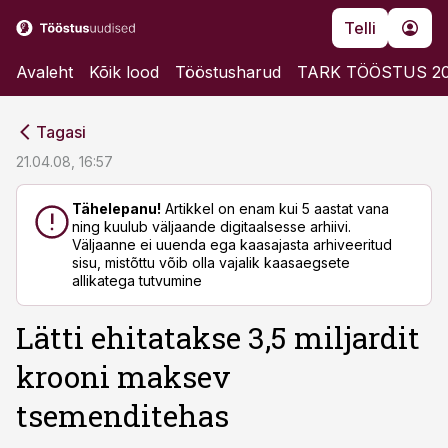
Telli
Avaleht
Kõik lood
Tööstusharud
TARK TÖÖSTUS 2
cebook
cebook
Tagasi
Twitter)
Twitter)
21.04.08, 16:57
kedIn
kedIn
Tähelepanu!
Artikkel on enam kui 5 aastat vana
ning kuulub väljaande digitaalsesse arhiivi.
ail
ail
Väljaanne ei uuenda ega kaasajasta arhiveeritud
sisu, mistõttu võib olla vajalik kaasaegsete
k
k
allikatega tutvumine
Lätti ehitatakse 3,5 miljardit
krooni maksev
tsemenditehas