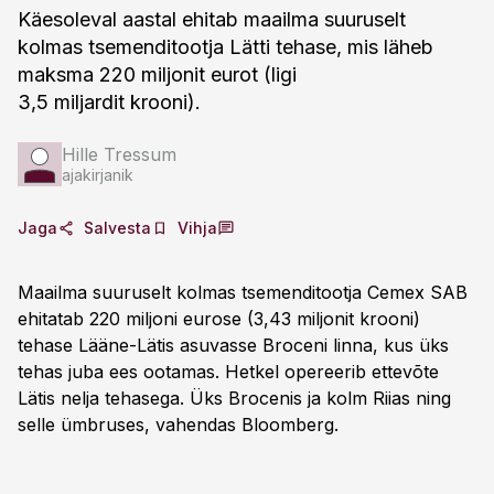
Käesoleval aastal ehitab maailma suuruselt
kolmas tsemenditootja Lätti tehase, mis läheb
maksma 220 miljonit eurot (ligi
3,5 miljardit krooni).
Hille Tressum
ajakirjanik
Jaga
Salvesta
Vihja
Maailma suuruselt kolmas tsemenditootja Cemex SAB
ehitatab 220 miljoni eurose (3,43 miljonit krooni)
tehase Lääne-Lätis asuvasse Broceni linna, kus üks
tehas juba ees ootamas. Hetkel opereerib ettevõte
Lätis nelja tehasega. Üks Brocenis ja kolm Riias ning
selle ümbruses, vahendas Bloomberg.