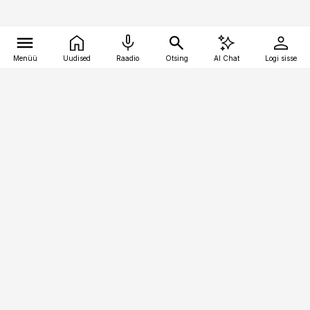
Menüü
Uudised
Raadio
Otsing
AI Chat
Logi sisse
Vana-Lõuna 39/1, 19094 Tallinn
(+372) 667 0111
toostusuudised@toostusuudised.ee
Telli
Reklaam
Firmast
Sisu kasutamisõigused
Ajakirjaniku
eetikakoodeks
Üldtingimused
Privaatsustingimused
Küpsiste poliitika
KKK