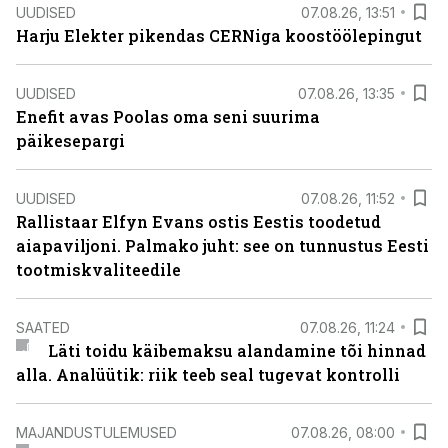
UUDISED
07.08.26, 13:51
Harju Elekter pikendas CERNiga koostöölepingut
UUDISED
07.08.26, 13:35
Enefit avas Poolas oma seni suurima
päikesepargi
UUDISED
07.08.26, 11:52
Rallistaar Elfyn Evans ostis Eestis toodetud
aiapaviljoni. Palmako juht: see on tunnustus Eesti
tootmiskvaliteedile
SAATED
07.08.26, 11:24
Läti toidu käibemaksu alandamine tõi hinnad
alla. Analüütik: riik teeb seal tugevat kontrolli
MAJANDUSTULEMUSED
07.08.26, 08:00