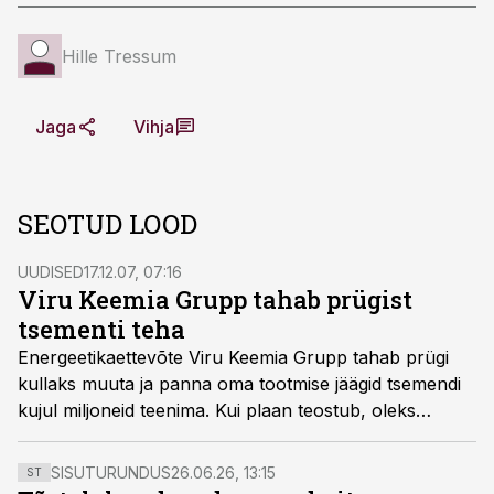
Hille Tressum
Jaga
Vihja
SEOTUD LOOD
UUDISED
17.12.07, 07:16
Viru Keemia Grupp tahab prügist
tsementi teha
Energeetikaettevõte Viru Keemia Grupp tahab prügi
kullaks muuta ja panna oma tootmise jäägid tsemendi
kujul miljoneid teenima. Kui plaan teostub, oleks
tegemist Eesti suuruselt teise tööstusinvesteeringuga.
SISUTURUNDUS
26.06.26, 13:15
ST