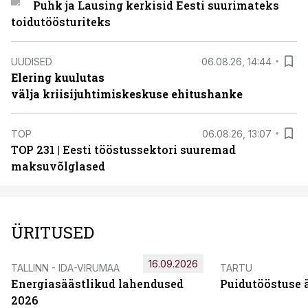
Puhk ja Lausing kerkisid Eesti suurimateks
toidutöösturiteks
UUDISED
06.08.26, 14:44
Elering kuulutas
välja kriisijuhtimiskeskuse ehitushanke
TOP
06.08.26, 13:07
TOP 231 | Eesti tööstussektori suuremad
maksuvõlglased
ÜRITUSED
16.09.2026
TALLINN - IDA-VIRUMAA
TARTU
Energiasäästlikud lahendused
Puidutööstuse 
2026