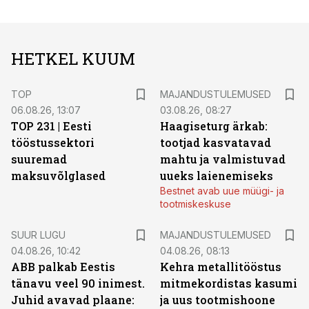
HETKEL KUUM
TOP
MAJANDUSTULEMUSED
06.08.26, 13:07
03.08.26, 08:27
TOP 231 | Eesti
Haagiseturg ärkab:
tööstussektori
tootjad kasvatavad
suuremad
mahtu ja valmistuvad
maksuvõlglased
uueks laienemiseks
Bestnet avab uue müügi- ja
tootmiskeskuse
SUUR LUGU
MAJANDUSTULEMUSED
04.08.26, 10:42
04.08.26, 08:13
ABB palkab Eestis
Kehra metallitööstus
tänavu veel 90 inimest.
mitmekordistas kasumi
Juhid avavad plaane:
ja uus tootmishoone