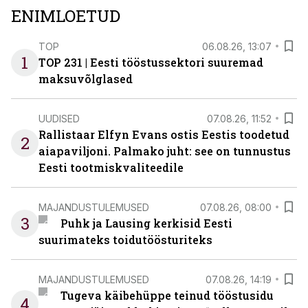
ENIMLOETUD
TOP
06.08.26, 13:07
1
TOP 231 | Eesti tööstussektori suuremad
maksuvõlglased
UUDISED
07.08.26, 11:52
Rallistaar Elfyn Evans ostis Eestis toodetud
2
aiapaviljoni. Palmako juht: see on tunnustus
Eesti tootmiskvaliteedile
MAJANDUSTULEMUSED
07.08.26, 08:00
3
Puhk ja Lausing kerkisid Eesti
suurimateks toidutöösturiteks
MAJANDUSTULEMUSED
07.08.26, 14:19
Tugeva käibehüppe teinud tööstusidu
4