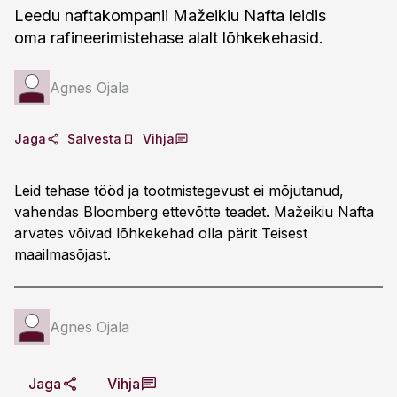
Leedu naftakompanii Mažeikiu Nafta leidis
oma rafineerimistehase alalt lõhkekehasid.
Agnes Ojala
Jaga
Salvesta
Vihja
Leid tehase tööd ja tootmistegevust ei mõjutanud,
vahendas Bloomberg ettevõtte teadet. Mažeikiu Nafta
arvates võivad lõhkekehad olla pärit Teisest
maailmasõjast.
Agnes Ojala
Jaga
Vihja