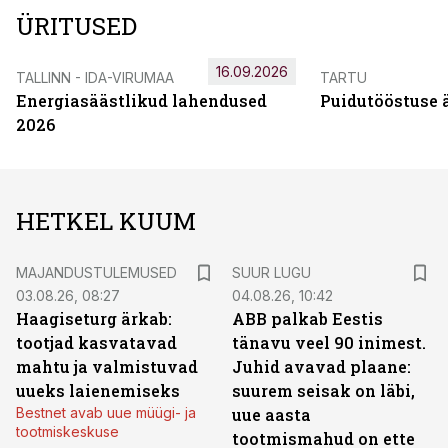
ÜRITUSED
16.09.2026
TALLINN - IDA-VIRUMAA
TARTU
Energiasäästlikud lahendused
Puidutööstuse 
2026
HETKEL KUUM
MAJANDUSTULEMUSED
SUUR LUGU
03.08.26, 08:27
04.08.26, 10:42
Haagiseturg ärkab:
ABB palkab Eestis
tootjad kasvatavad
tänavu veel 90 inimest.
mahtu ja valmistuvad
Juhid avavad plaane:
uueks laienemiseks
suurem seisak on läbi,
Bestnet avab uue müügi- ja
uue aasta
tootmiskeskuse
tootmismahud on ette