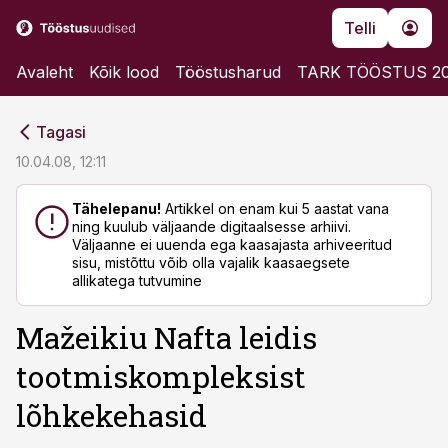
Telli
Avaleht
Kõik lood
Tööstusharud
TARK TÖÖSTUS 2
cebook
cebook
Tagasi
Twitter)
Twitter)
10.04.08, 12:11
kedIn
kedIn
Tähelepanu!
Artikkel on enam kui 5 aastat vana
ning kuulub väljaande digitaalsesse arhiivi.
ail
ail
Väljaanne ei uuenda ega kaasajasta arhiveeritud
sisu, mistõttu võib olla vajalik kaasaegsete
k
k
allikatega tutvumine
Mažeikiu Nafta leidis
tootmiskompleksist
lõhkekehasid