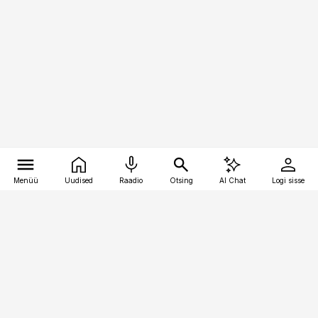
Menüü
Uudised
Raadio
Otsing
AI Chat
Logi sisse
Vana-Lõuna 39/1, 19094 Tallinn
(+372) 667 0111
toostusuudised@toostusuudised.ee