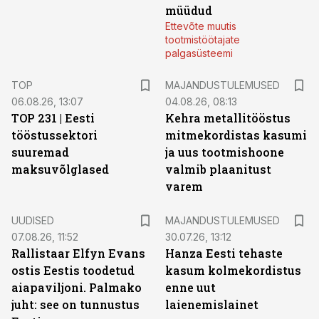
müüdud
Ettevõte muutis
tootmistöötajate
palgasüsteemi
TOP
MAJANDUSTULEMUSED
06.08.26, 13:07
04.08.26, 08:13
TOP 231 | Eesti
Kehra metallitööstus
tööstussektori
mitmekordistas kasumi
suuremad
ja uus tootmishoone
maksuvõlglased
valmib plaanitust
varem
UUDISED
MAJANDUSTULEMUSED
07.08.26, 11:52
30.07.26, 13:12
Rallistaar Elfyn Evans
Hanza Eesti tehaste
ostis Eestis toodetud
kasum kolmekordistus
aiapaviljoni. Palmako
enne uut
juht: see on tunnustus
laienemislainet