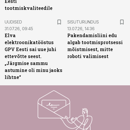
Eesti
tootmiskvaliteedile
ST
UUDISED
SISUTURUNDUS
31.07.26, 09:45
13.07.26, 14:36
Elva
Pakendamisliini edu
elektroonikatööstus
algab tootmisprotsessi
GPV Eesti sai uue juhi
mõistmisest, mitte
ettevõtte seest.
roboti valimisest
„Järgmise sammu
astumine oli minu jaoks
lihtne“