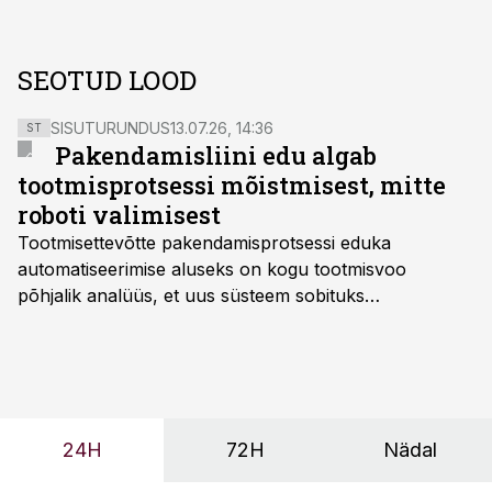
SEOTUD LOOD
SISUTURUNDUS
13.07.26, 14:36
ST
Pakendamisliini edu algab
tootmisprotsessi mõistmisest, mitte
roboti valimisest
Tootmisettevõtte pakendamisprotsessi eduka
automatiseerimise aluseks on kogu tootmisvoo
põhjalik analüüs, et uus süsteem sobituks
olemasolevasse keskkonda, aitaks vähendada
tööjõuvajadust ning oleks valmis ka ettevõtte
tulevasteks arenguteks. Lihtsalt roboti lisamine
enamasti oodatud tulemust ei too, nendib tootmise ja
tööstuse automatiseerimislahenduste arendaja Smitech
24H
72H
Nädal
OÜ tegevjuht Sander Mitendorf.