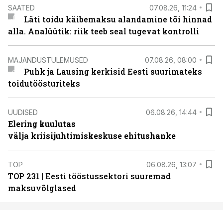
SAATED
07.08.26, 11:24
Läti toidu käibemaksu alandamine tõi hinnad
alla. Analüütik: riik teeb seal tugevat kontrolli
MAJANDUSTULEMUSED
07.08.26, 08:00
Puhk ja Lausing kerkisid Eesti suurimateks
toidutöösturiteks
UUDISED
06.08.26, 14:44
Elering kuulutas
välja kriisijuhtimiskeskuse ehitushanke
TOP
06.08.26, 13:07
TOP 231 | Eesti tööstussektori suuremad
maksuvõlglased