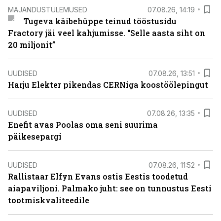
MAJANDUSTULEMUSED
07.08.26, 14:19
Tugeva käibehüppe teinud tööstusidu
Fractory jäi veel kahjumisse. “Selle aasta siht on
20 miljonit”
UUDISED
07.08.26, 13:51
Harju Elekter pikendas CERNiga koostöölepingut
UUDISED
07.08.26, 13:35
Enefit avas Poolas oma seni suurima
päikesepargi
UUDISED
07.08.26, 11:52
Rallistaar Elfyn Evans ostis Eestis toodetud
aiapaviljoni. Palmako juht: see on tunnustus Eesti
tootmiskvaliteedile