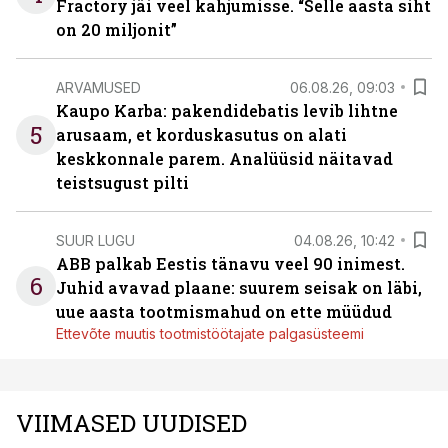
Fractory jäi veel kahjumisse. “Selle aasta siht
on 20 miljonit”
ARVAMUSED
06.08.26, 09:03
Kaupo Karba: pakendidebatis levib lihtne
5
arusaam, et korduskasutus on alati
keskkonnale parem. Analüüsid näitavad
teistsugust pilti
SUUR LUGU
04.08.26, 10:42
ABB palkab Eestis tänavu veel 90 inimest.
6
Juhid avavad plaane: suurem seisak on läbi,
uue aasta tootmismahud on ette müüdud
Ettevõte muutis tootmistöötajate palgasüsteemi
VIIMASED UUDISED