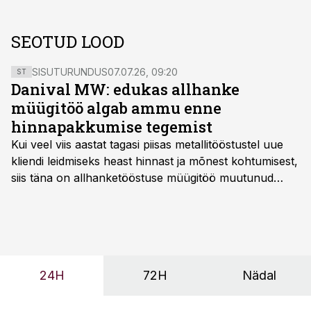
SEOTUD LOOD
SISUTURUNDUS
07.07.26, 09:20
ST
Danival MW: edukas allhanke
müügitöö algab ammu enne
hinnapakkumise tegemist
Kui veel viis aastat tagasi piisas metallitööstustel uue
kliendi leidmiseks heast hinnast ja mõnest kohtumisest,
siis täna on allhanketööstuse müügitöö muutunud
märksa pikemaks ja süsteemsemaks. Konkurents on
kasvanud, kliendid kaaluvad otsuseid põhjalikumalt
ning partnerit ei valita enam ainult tootmisvõimekuse
või hinnakirja järgi.
24H
72H
Nädal