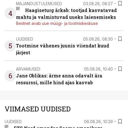
MAJANDUSTULEMUSED
03.08.26, 08:27
Haagiseturg ärkab: tootjad kasvatavad
4
mahtu ja valmistuvad uueks laienemiseks
Bestnet avab uue müügi- ja tootmiskeskuse
UUDISED
05.08.26, 08:30
5
Tootmine vähenes juunis viiendat kuud
järjest
ARVAMUSED
05.08.26, 10:40
6
Jane Oblikas: ärme anna odavalt ära
ressurssi, mille hind ajas kasvab
VIIMASED UUDISED
UUDISED
06.08.26, 10:29