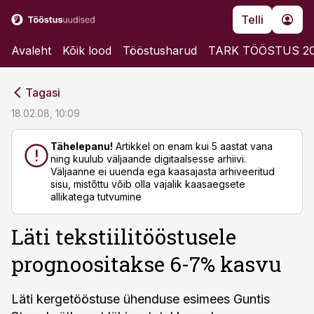
Telli
Avaleht
Kõik lood
Tööstusharud
TARK TÖÖSTUS 2
cebook
cebook
Tagasi
Twitter)
Twitter)
18.02.08, 10:09
kedIn
kedIn
Tähelepanu!
Artikkel on enam kui 5 aastat vana
ning kuulub väljaande digitaalsesse arhiivi.
ail
ail
Väljaanne ei uuenda ega kaasajasta arhiveeritud
sisu, mistõttu võib olla vajalik kaasaegsete
k
k
allikatega tutvumine
Läti tekstiilitööstusele
prognoositakse 6-7% kasvu
Läti kergetööstuse ühenduse esimees Guntis