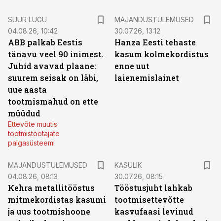
SUUR LUGU
MAJANDUSTULEMUSED
04.08.26, 10:42
30.07.26, 13:12
ABB palkab Eestis
Hanza Eesti tehaste
tänavu veel 90 inimest.
kasum kolmekordistus
Juhid avavad plaane:
enne uut
suurem seisak on läbi,
laienemislainet
uue aasta
tootmismahud on ette
müüdud
Ettevõte muutis
tootmistöötajate
palgasüsteemi
MAJANDUSTULEMUSED
KASULIK
04.08.26, 08:13
30.07.26, 08:15
Kehra metallitööstus
Tööstusjuht lahkab
mitmekordistas kasumi
tootmisettevõtte
ja uus tootmishoone
kasvufaasi levinud