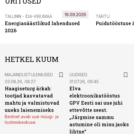
ÜRITUSED
16.09.2026
TALLINN - IDA-VIRUMAA
TARTU
Energiasäästlikud lahendused
Puidutööstuse 
2026
HETKEL KUUM
MAJANDUSTULEMUSED
UUDISED
03.08.26, 08:27
31.07.26, 09:45
Haagiseturg ärkab:
Elva
tootjad kasvatavad
elektroonikatööstus
mahtu ja valmistuvad
GPV Eesti sai uue juhi
uueks laienemiseks
ettevõtte seest.
Bestnet avab uue müügi- ja
„Järgmise sammu
tootmiskeskuse
astumine oli minu jaoks
lihtne“