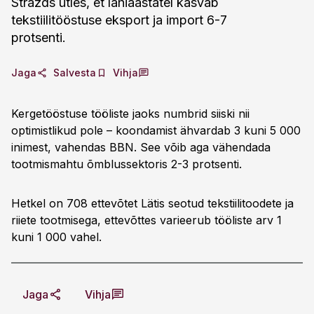
Strazds ütles, et lähiaastatel kasvab
tekstiilitööstuse eksport ja import 6-7
protsenti.
Jaga
Salvesta
Vihja
Kergetööstuse tööliste jaoks numbrid siiski nii
optimistlikud pole – koondamist ähvardab 3 kuni 5 000
inimest, vahendas BBN. See võib aga vähendada
tootmismahtu õmblussektoris 2-3 protsenti.
Hetkel on 708 ettevõtet Lätis seotud tekstiilitoodete ja
riiete tootmisega, ettevõttes varieerub tööliste arv 1
kuni 1 000 vahel.
Jaga
Vihja