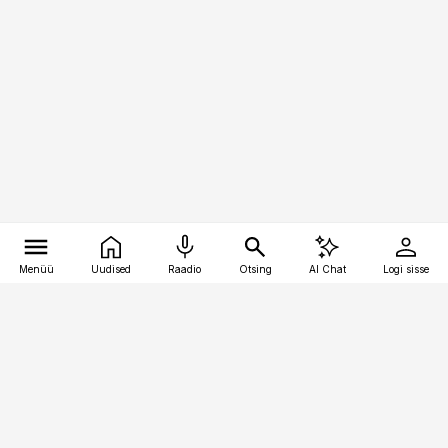
Menüü
Uudised
Raadio
Otsing
AI Chat
Logi sisse
Vana-Lõuna 39/1, 19094 Tallinn
(+372) 667 0111
toostusuudised@toostusuudised.ee