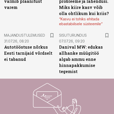
valmib plaanitust
probleeme ja lahendusi.
varem
Miks kiire kasv võib
olla ohtlikum kui kriis?
“Kasvu ei tohiks ehitada
ebastabiilsele süsteemile”
ST
MAJANDUSTULEMUSED
SISUTURUNDUS
31.07.26, 08:20
07.07.26, 09:20
Autotööstuse nõrkus
Danival MW: edukas
Eesti tarnijaid võrdselt
allhanke müügitöö
ei tabanud
algab ammu enne
hinnapakkumise
tegemist