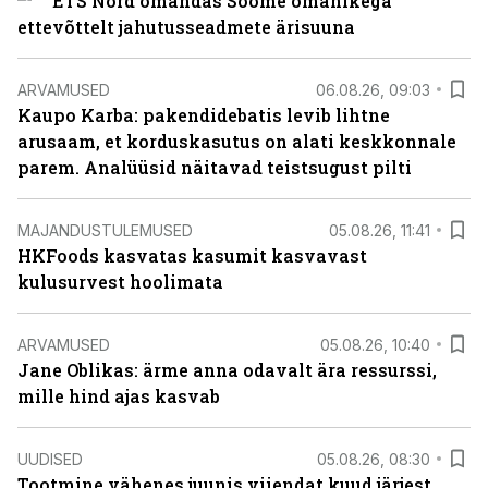
ETS Nord omandas Soome omanikega
ettevõttelt jahutusseadmete ärisuuna
ARVAMUSED
06.08.26, 09:03
Kaupo Karba: pakendidebatis levib lihtne
arusaam, et korduskasutus on alati keskkonnale
parem. Analüüsid näitavad teistsugust pilti
MAJANDUSTULEMUSED
05.08.26, 11:41
HKFoods kasvatas kasumit kasvavast
kulusurvest hoolimata
ARVAMUSED
05.08.26, 10:40
Jane Oblikas: ärme anna odavalt ära ressurssi,
mille hind ajas kasvab
UUDISED
05.08.26, 08:30
Tootmine vähenes juunis viiendat kuud järjest