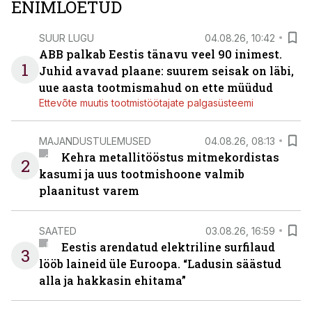
ENIMLOETUD
SUUR LUGU
04.08.26, 10:42
ABB palkab Eestis tänavu veel 90 inimest.
1
Juhid avavad plaane: suurem seisak on läbi,
uue aasta tootmismahud on ette müüdud
Ettevõte muutis tootmistöötajate palgasüsteemi
MAJANDUSTULEMUSED
04.08.26, 08:13
Kehra metallitööstus mitmekordistas
2
kasumi ja uus tootmishoone valmib
plaanitust varem
SAATED
03.08.26, 16:59
Eestis arendatud elektriline surfilaud
3
lööb laineid üle Euroopa. “Ladusin säästud
alla ja hakkasin ehitama”