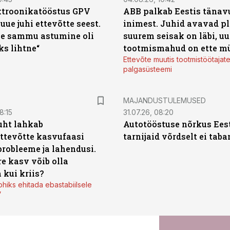
ktroonikatööstus GPV
ABB palkab Eestis tänavu
 uue juhi ettevõtte seest.
inimest. Juhid avavad pl
e sammu astumine oli
suurem seisak on läbi, uu
ks lihtne“
tootmismahud on ette m
Ettevõte muutis tootmistöötajat
palgasüsteemi
MAJANDUSTULEMUSED
8:15
31.07.26, 08:20
uht lahkab
Autotööstuse nõrkus Ees
ttevõtte kasvufaasi
tarnijaid võrdselt ei tab
probleeme ja lahendusi.
re kasv võib olla
 kui kriis?
ohiks ehitada ebastabiilsele
”