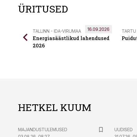
ÜRITUSED
16.09.2026
TALLINN - IDA-VIRUMAA
TARTU
Energiasäästlikud lahendused
Puidu
2026
HETKEL KUUM
MAJANDUSTULEMUSED
UUDISED
03.08.26, 08:27
31.07.26, 0