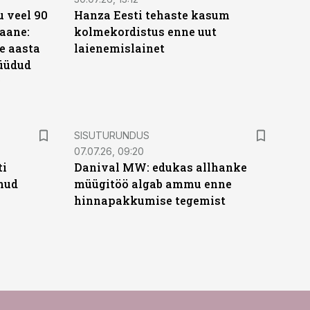
 veel 90
Hanza Eesti tehaste kasum
aane:
kolmekordistus enne uut
e aasta
laienemislainet
üüdud
e
ST
SISUTURUNDUS
07.07.26, 09:20
ti
Danival MW: edukas allhanke
anud
müügitöö algab ammu enne
hinnapakkumise tegemist