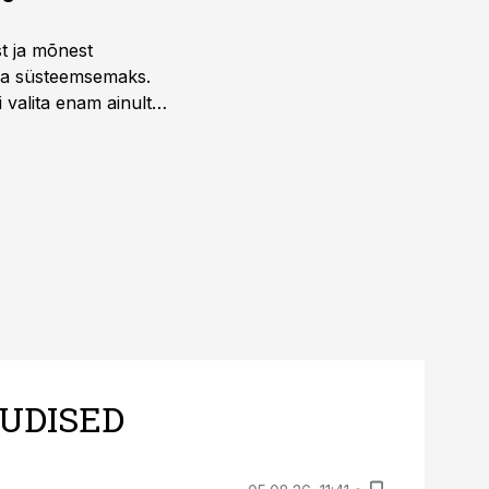
st ja mõnest
 ja süsteemsemaks.
 valita enam ainult
UDISED