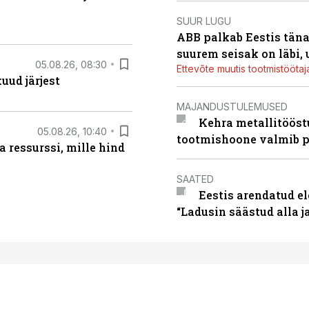
SUUR LUGU
ABB palkab Eestis täna
suurem seisak on läbi,
05.08.26, 08:30
Ettevõte muutis tootmistööta
uud järjest
MAJANDUSTULEMUSED
Kehra metallitööst
05.08.26, 10:40
tootmishoone valmib p
 ressurssi, mille hind
SAATED
Eestis arendatud el
“Ladusin säästud alla 