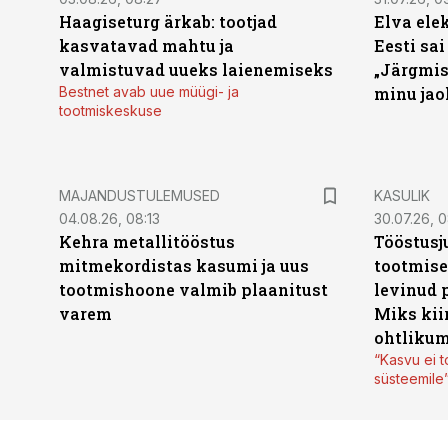
Haagiseturg ärkab: tootjad
Elva ele
kasvatavad mahtu ja
Eesti sai
valmistuvad uueks laienemiseks
„Järgmis
Bestnet avab uue müügi- ja
minu jao
tootmiskeskuse
MAJANDUSTULEMUSED
KASULIK
04.08.26, 08:13
30.07.26, 0
Kehra metallitööstus
Tööstusj
mitmekordistas kasumi ja uus
tootmise
tootmishoone valmib plaanitust
levinud 
varem
Miks kii
ohtlikum
“Kasvu ei t
süsteemile