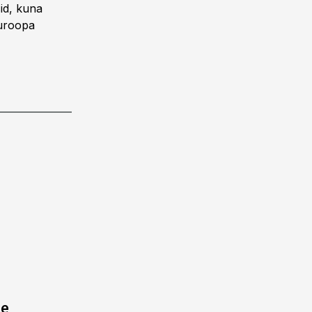
sid, kuna
Euroopa
ne