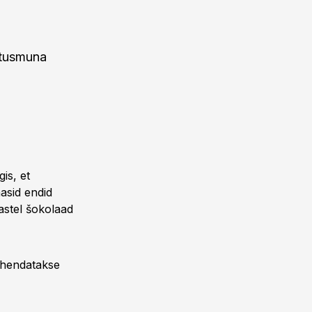
atusmuna
is, et
asid endid
lastel šokolaad
vähendatakse