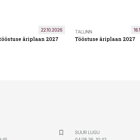
22.10.2026
18.
TALLINN
tööstuse äriplaan 2027
Tööstuse äriplaan 2027
SUUR LUGU
9:45
04.08.26, 10:42