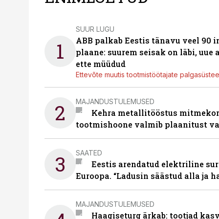
SUUR LUGU
ABB palkab Eestis tänavu veel 90 
1
plaane: suurem seisak on läbi, uue
ette müüdud
Ettevõte muutis tootmistöötajate palgasüste
MAJANDUSTULEMUSED
2
Kehra metallitööstus mitmekor
tootmishoone valmib plaanitust v
SAATED
3
Eestis arendatud elektriline sur
Euroopa. “Ladusin säästud alla ja 
MAJANDUSTULEMUSED
Haagiseturg ärkab: tootjad kas