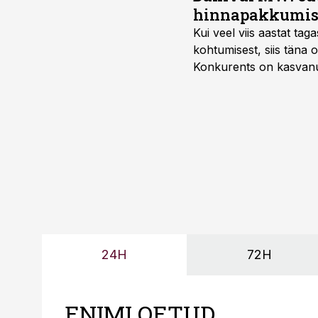
hinnapakkumis
Kui veel viis aastat tag
kohtumisest, siis tän
Konkurents on kasvanud,
tootmisvõimekuse või hi
24H
72H
ENIMLOETUD