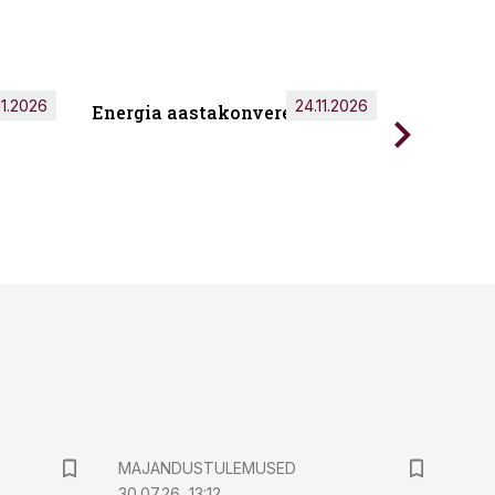
11.2026
24.11.2026
Energia aastakonverents 2026
Tark töö
MAJANDUSTULEMUSED
30.07.26, 13:12