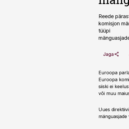
Reede pärast
komisjon män
tüüpi
mänguasjadel
Jaga
Euroopa parla
Euroopa komis
siiski ei keel
või muu maius
Uues direktiiv
mänguasjade v