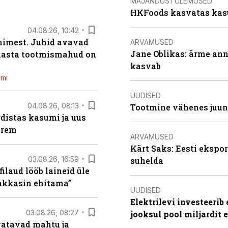
MAJANDUSTULEMUSED
HKFoods kasvatas kas
04.08.26, 10:42
inimest. Juhid avavad
ARVAMUSED
Jane Oblikas: ärme anna
 aasta tootmismahud on
kasvab
emi
UUDISED
04.08.26, 08:13
Tootmine vähenes juuni
distas kasumi ja uus
arem
ARVAMUSED
Kärt Saks: Eesti ekspor
03.08.26, 16:59
suhelda
filaud lööb laineid üle
hakkasin ehitama”
UUDISED
Elektrilevi investeeri
03.08.26, 08:27
jooksul pool miljardit 
vatavad mahtu ja