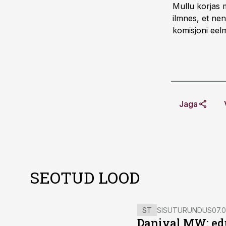
Mullu korjas m
ilmnes, et nen
komisjoni eel
Jaga
SEOTUD LOOD
ST
SISUTURUNDUS
07.0
Danival MW: ed