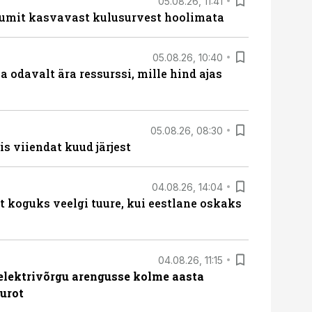
05.08.26, 11:41
umit kasvavast kulusurvest hoolimata
05.08.26, 10:40
 odavalt ära ressurssi, mille hind ajas
05.08.26, 08:30
s viiendat kuud järjest
04.08.26, 14:04
t koguks veelgi tuure, kui eestlane oskaks
04.08.26, 11:15
b elektrivõrgu arengusse kolme aasta
eurot