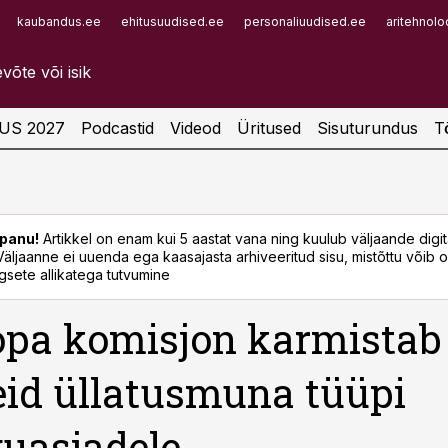
kaubandus.ee
ehitusuudised.ee
personaliuudised.ee
aritehnolo
Infopank
Radar
US 2027
Podcastid
Videod
Üritused
Sisuturundus
T
panu!
Artikkel on enam kui 5 aastat vana ning kuulub väljaande digi
. Väljaanne ei uuenda ega kaasajasta arhiveeritud sisu, mistõttu võib ol
sete allikatega tutvumine
pa komisjon karmistab
eid üllatusmuna tüüpi
uasjadele