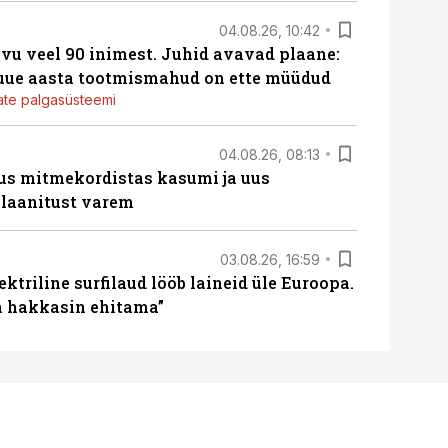
04.08.26, 10:42
vu veel 90 inimest. Juhid avavad plaane:
 uue aasta tootmismahud on ette müüdud
jate palgasüsteemi
04.08.26, 08:13
us mitmekordistas kasumi ja uus
laanitust varem
03.08.26, 16:59
ektriline surfilaud lööb laineid üle Euroopa.
ja hakkasin ehitama”