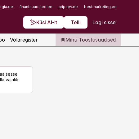
Iseteenindus
ogia.ee
finantsuudised.ee
aripaev.ee
bestmarketing.ee
finantsu
Telli Tööstusuudised
Küsi AI-lt
Telli
Logi sisse
öö
Võlaregister
Minu Tööstusuudised
taalsesse
la vajalik