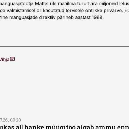
änguasjatootja Mattel üle maailma turult ära miljoneid lelu
de valmistamisel oli kasutatud tervisele ohtlikke pliivärve. 
mine mänguasjade direktiiv pärineb aastast 1988.
Vihja
7.26, 09:20
ukas allhanke müügitöö algab ammu en