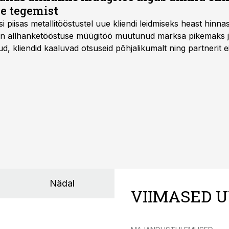
e tegemist
asi piisas metallitööstustel uue kliendi leidmiseks heast hinna
a on allhanketööstuse müügitöö muutunud märksa pikemaks
 kliendid kaaluvad otsuseid põhjalikumalt ning partnerit ei
nnakirja järgi.
Nädal
VIIMASED U