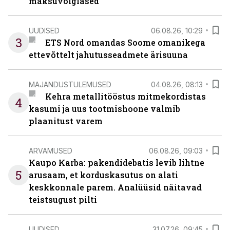
maksuvõlglased
UUDISED
06.08.26, 10:29
3
ETS Nord omandas Soome omanikega
ettevõttelt jahutusseadmete ärisuuna
MAJANDUSTULEMUSED
04.08.26, 08:13
Kehra metallitööstus mitmekordistas
4
kasumi ja uus tootmishoone valmib
plaanitust varem
ARVAMUSED
06.08.26, 09:03
Kaupo Karba: pakendidebatis levib lihtne
5
arusaam, et korduskasutus on alati
keskkonnale parem. Analüüsid näitavad
teistsugust pilti
UUDISED
31.07.26, 09:45