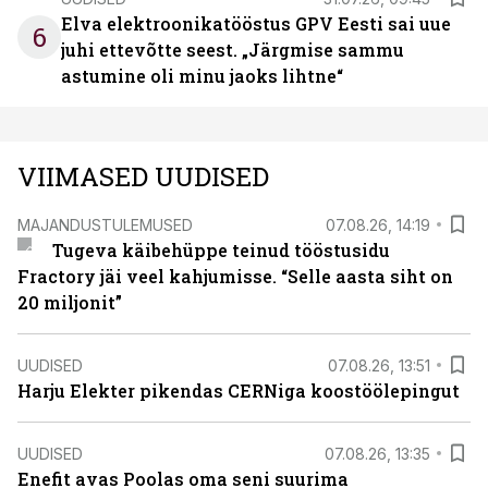
Elva elektroonikatööstus GPV Eesti sai uue
6
juhi ettevõtte seest. „Järgmise sammu
astumine oli minu jaoks lihtne“
VIIMASED UUDISED
MAJANDUSTULEMUSED
07.08.26, 14:19
Tugeva käibehüppe teinud tööstusidu
Fractory jäi veel kahjumisse. “Selle aasta siht on
20 miljonit”
UUDISED
07.08.26, 13:51
Harju Elekter pikendas CERNiga koostöölepingut
UUDISED
07.08.26, 13:35
Enefit avas Poolas oma seni suurima