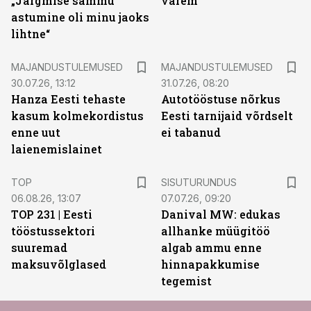
„Järgmise sammu
varem
astumine oli minu jaoks
lihtne“
MAJANDUSTULEMUSED
MAJANDUSTULEMUSED
30.07.26, 13:12
31.07.26, 08:20
Hanza Eesti tehaste
Autotööstuse nõrkus
kasum kolmekordistus
Eesti tarnijaid võrdselt
enne uut
ei tabanud
laienemislainet
ST
TOP
SISUTURUNDUS
06.08.26, 13:07
07.07.26, 09:20
TOP 231 | Eesti
Danival MW: edukas
tööstussektori
allhanke müügitöö
suuremad
algab ammu enne
maksuvõlglased
hinnapakkumise
tegemist