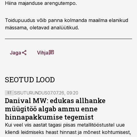
Hiina majanduse arengutempo.
Toidupuudus võib panna kolmanda maailma elanikud
mässama, oletavad analüütikud.
Jaga
Vihja
SEOTUD LOOD
SISUTURUNDUS
07.07.26, 09:20
ST
Danival MW: edukas allhanke
müügitöö algab ammu enne
hinnapakkumise tegemist
Kui veel viis aastat tagasi piisas metallitööstustel uue
kliendi leidmiseks heast hinnast ja mõnest kohtumisest,