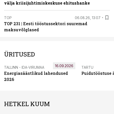
välja kriisijuhtimiskeskuse ehitushanke
TOP
06.08.26, 13:07
TOP 231 | Eesti tööstussektori suuremad
maksuvõlglased
ÜRITUSED
16.09.2026
TALLINN - IDA-VIRUMAA
TARTU
Energiasäästlikud lahendused
Puidutööstuse 
2026
HETKEL KUUM