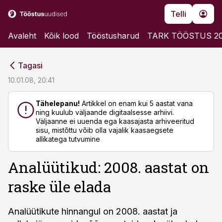
Telli
Avaleht
Kõik lood
Tööstusharud
TARK TÖÖSTUS 2
cebook
cebook
Tagasi
Twitter)
Twitter)
10.01.08, 20:41
kedIn
kedIn
Tähelepanu!
Artikkel on enam kui 5 aastat vana
ning kuulub väljaande digitaalsesse arhiivi.
ail
ail
Väljaanne ei uuenda ega kaasajasta arhiveeritud
sisu, mistõttu võib olla vajalik kaasaegsete
k
k
allikatega tutvumine
Analüütikud: 2008. aastat on
raske üle elada
Analüütikute hinnangul on 2008. aastat ja