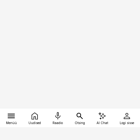
Menüü
Uudised
Raadio
Otsing
AI Chat
Logi sisse