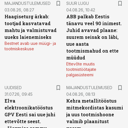
MAJANDUSTULEMUSED
SUUR LUGU
03.08.26, 08:27
04.08.26, 10:42
Haagiseturg ärkab:
ABB palkab Eestis
tootjad kasvatavad
tänavu veel 90 inimest.
mahtu ja valmistuvad
Juhid avavad plaane:
uueks laienemiseks
suurem seisak on läbi,
Bestnet avab uue müügi- ja
uue aasta
tootmiskeskuse
tootmismahud on ette
müüdud
Ettevõte muutis
tootmistöötajate
palgasüsteemi
UUDISED
MAJANDUSTULEMUSED
31.07.26, 09:45
04.08.26, 08:13
Elva
Kehra metallitööstus
elektroonikatööstus
mitmekordistas kasumi
GPV Eesti sai uue juhi
ja uus tootmishoone
ettevõtte seest.
valmib plaanitust