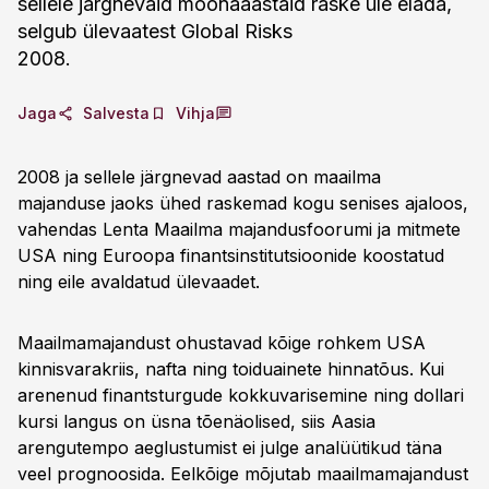
sellele järgnevaid mõõnaaastaid raske üle elada,
selgub ülevaatest Global Risks
2008.
Jaga
Salvesta
Vihja
2008 ja sellele järgnevad aastad on maailma
majanduse jaoks ühed raskemad kogu senises ajaloos,
vahendas Lenta Maailma majandusfoorumi ja mitmete
USA ning Euroopa finantsinstitutsioonide koostatud
ning eile avaldatud ülevaadet.
Maailmamajandust ohustavad kõige rohkem USA
kinnisvarakriis, nafta ning toiduainete hinnatõus. Kui
arenenud finantsturgude kokkuvarisemine ning dollari
kursi langus on üsna tõenäolised, siis Aasia
arengutempo aeglustumist ei julge analüütikud täna
veel prognoosida. Eelkõige mõjutab maailmamajandust