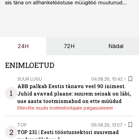
siis täna on allhanketööstuse müügitöö muutunud
märksa pikemaks ja süsteemsemaks. Konkurents on
kasvanud, kliendid kaaluvad otsuseid põhjalikumalt
ning partnerit ei valita enam ainult tootmisvõimekuse
või hinnakirja järgi.
24H
72H
Nädal
ENIMLOETUD
SUUR LUGU
04.08.26, 10:42
ABB palkab Eestis tänavu veel 90 inimest.
1
Juhid avavad plaane: suurem seisak on läbi,
uue aasta tootmismahud on ette müüdud
Ettevõte muutis tootmistöötajate palgasüsteemi
TOP
06.08.26, 13:07
2
TOP 231 | Eesti tööstussektori suuremad