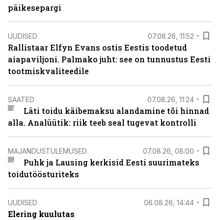
päikesepargi
UUDISED
07.08.26, 11:52
Rallistaar Elfyn Evans ostis Eestis toodetud
aiapaviljoni. Palmako juht: see on tunnustus Eesti
tootmiskvaliteedile
SAATED
07.08.26, 11:24
Läti toidu käibemaksu alandamine tõi hinnad
alla. Analüütik: riik teeb seal tugevat kontrolli
MAJANDUSTULEMUSED
07.08.26, 08:00
Puhk ja Lausing kerkisid Eesti suurimateks
toidutöösturiteks
UUDISED
06.08.26, 14:44
Elering kuulutas