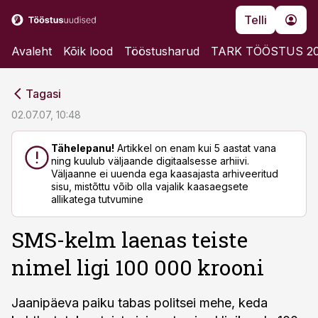
Telli
Avaleht
Kõik lood
Tööstusharud
TARK TÖÖSTUS 2
cebook
cebook
Tagasi
Twitter)
Twitter)
02.07.07, 10:48
kedIn
kedIn
Tähelepanu!
Artikkel on enam kui 5 aastat vana
ning kuulub väljaande digitaalsesse arhiivi.
ail
ail
Väljaanne ei uuenda ega kaasajasta arhiveeritud
sisu, mistõttu võib olla vajalik kaasaegsete
k
k
allikatega tutvumine
SMS-kelm laenas teiste
nimel ligi 100 000 krooni
Jaanipäeva paiku tabas politsei mehe, keda