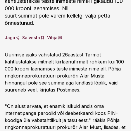
kahtlustatakse teiste inimeste nimel ligikaudu 100
000 krooni laenamises. Nii
suurt summat pole varem kellelgi välja petta
õnnestunud.
Jaga
Salvesta
Vihja
Uurimise ajaks vahistatud 26aastast Tarmot
kahtlustatakse mitmelt kiirlaenufirmalt rohkem kui 100
000 krooni laenamises teiste inimeste nime all. Põhja
ringkonnaprokuratuuri prokuröri Alar Musta
hinnangul pole see summa aga kindlasti lõplik, vaid
suureneb veel, kirjutas Postimees.
"On alust arvata, et enamik isikuid andis oma
internetipanga paroolid või deebetkaardi koos PIN-
koodiga üle vabatahtlikult ja tasu eest," rääkis Põhja
ringkonnaprokuratuuri prokurör Alar Must, lisades, et