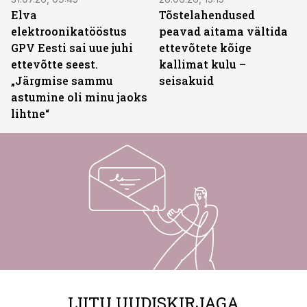
Elva
Tõstelahendused
elektroonikatööstus
peavad aitama vältida
GPV Eesti sai uue juhi
ettevõtete kõige
ettevõtte seest.
kallimat kulu –
„Järgmise sammu
seisakuid
astumine oli minu jaoks
lihtne“
LIITU UUDISKIRJAGA