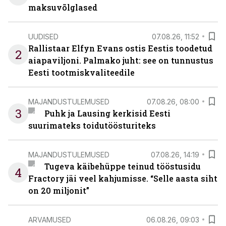
maksuvõlglased
UUDISED
07.08.26, 11:52
Rallistaar Elfyn Evans ostis Eestis toodetud
2
aiapaviljoni. Palmako juht: see on tunnustus
Eesti tootmiskvaliteedile
MAJANDUSTULEMUSED
07.08.26, 08:00
3
Puhk ja Lausing kerkisid Eesti
suurimateks toidutöösturiteks
MAJANDUSTULEMUSED
07.08.26, 14:19
Tugeva käibehüppe teinud tööstusidu
4
Fractory jäi veel kahjumisse. “Selle aasta siht
on 20 miljonit”
ARVAMUSED
06.08.26, 09:03