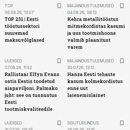
TOP
MAJANDUSTULEMUSED
06.08.26, 13:07
04.08.26, 08:13
TOP 231 | Eesti
Kehra metallitööstus
tööstussektori
mitmekordistas kasumi
suuremad
ja uus tootmishoone
maksuvõlglased
valmib plaanitust
varem
UUDISED
MAJANDUSTULEMUSED
07.08.26, 11:52
30.07.26, 13:12
Rallistaar Elfyn Evans
Hanza Eesti tehaste
ostis Eestis toodetud
kasum kolmekordistus
aiapaviljoni. Palmako
enne uut
juht: see on tunnustus
laienemislainet
Eesti
tootmiskvaliteedile
ST
UUDISED
SISUTURUNDUS
31.07.26, 09:45
26.06.26, 13:15