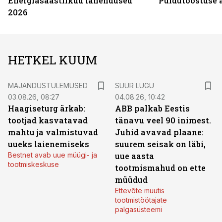
Energiasäästlikud lahendused
Puidutööstuse 
2026
HETKEL KUUM
MAJANDUSTULEMUSED
SUUR LUGU
03.08.26, 08:27
04.08.26, 10:42
Haagiseturg ärkab:
ABB palkab Eestis
tootjad kasvatavad
tänavu veel 90 inimest.
mahtu ja valmistuvad
Juhid avavad plaane:
uueks laienemiseks
suurem seisak on läbi,
Bestnet avab uue müügi- ja
uue aasta
tootmiskeskuse
tootmismahud on ette
müüdud
Ettevõte muutis
tootmistöötajate
palgasüsteemi