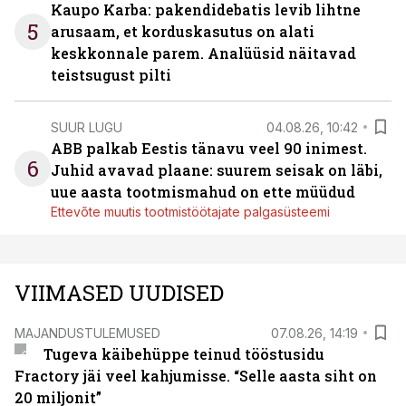
Kaupo Karba: pakendidebatis levib lihtne
5
arusaam, et korduskasutus on alati
keskkonnale parem. Analüüsid näitavad
teistsugust pilti
SUUR LUGU
04.08.26, 10:42
ABB palkab Eestis tänavu veel 90 inimest.
6
Juhid avavad plaane: suurem seisak on läbi,
uue aasta tootmismahud on ette müüdud
Ettevõte muutis tootmistöötajate palgasüsteemi
VIIMASED UUDISED
MAJANDUSTULEMUSED
07.08.26, 14:19
Tugeva käibehüppe teinud tööstusidu
Fractory jäi veel kahjumisse. “Selle aasta siht on
20 miljonit”