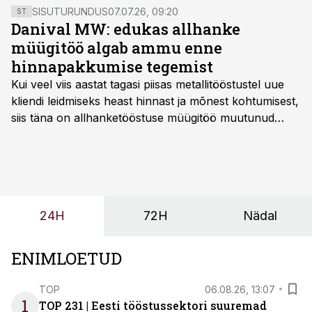
SISUTURUNDUS
07.07.26, 09:20
ST
Danival MW: edukas allhanke
müügitöö algab ammu enne
hinnapakkumise tegemist
Kui veel viis aastat tagasi piisas metallitööstustel uue
kliendi leidmiseks heast hinnast ja mõnest kohtumisest,
siis täna on allhanketööstuse müügitöö muutunud
märksa pikemaks ja süsteemsemaks. Konkurents on
kasvanud, kliendid kaaluvad otsuseid põhjalikumalt
ning partnerit ei valita enam ainult tootmisvõimekuse
või hinnakirja järgi.
24H
72H
Nädal
ENIMLOETUD
TOP
06.08.26, 13:07
1
TOP 231 | Eesti tööstussektori suuremad