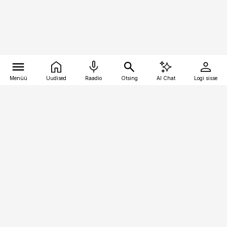
Menüü
Uudised
Raadio
Otsing
AI Chat
Logi sisse
Vana-Lõuna 39/1, 19094 Tallinn
(+372) 667 0111
toostusuudised@toostusuudised.ee
Telli
Reklaam
Firmast
Sisu kasutamisõigused
Ajakirjaniku