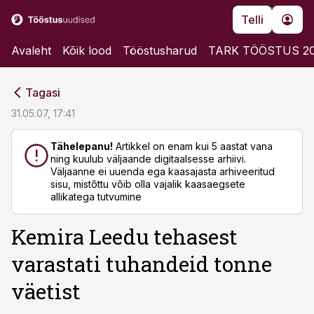
Telli
Avaleht
Kõik lood
Tööstusharud
TARK TÖÖSTUS 2
cebook
cebook
Tagasi
Twitter)
Twitter)
31.05.07, 17:41
kedIn
kedIn
Tähelepanu!
Artikkel on enam kui 5 aastat vana
ning kuulub väljaande digitaalsesse arhiivi.
ail
ail
Väljaanne ei uuenda ega kaasajasta arhiveeritud
sisu, mistõttu võib olla vajalik kaasaegsete
k
k
allikatega tutvumine
Kemira Leedu tehasest
varastati tuhandeid tonne
väetist