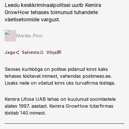
Leedu keskkriminaalpolitsei uurib Kemira
GrowHow tehases toimunud tuhandete
väetisetonnide vargust.
Mariliis Pinn
Jaga
Salvesta
Vihja
Seoses kuritööga on politsei pidanud kinni kaks
tehases töötavat inimest, vahendas postimees.ee.
Lisaks neile on võetud kinni üks turvafirma töötaja.
Kemira Lifosa UAB tehas on kuulunud soomlastele
alates 1997. aastast. Kemira GrowHow tütarfirmas
töötab 140 inimest.