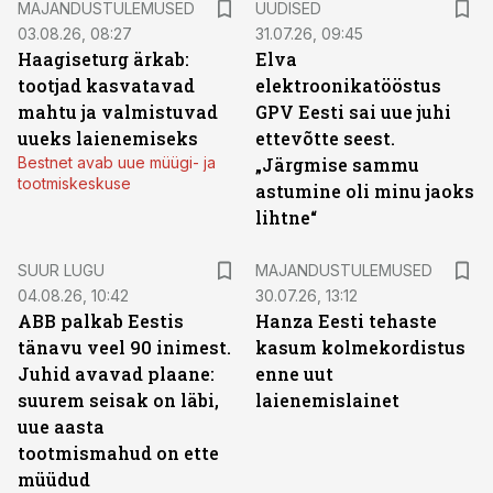
MAJANDUSTULEMUSED
UUDISED
03.08.26, 08:27
31.07.26, 09:45
Haagiseturg ärkab:
Elva
tootjad kasvatavad
elektroonikatööstus
mahtu ja valmistuvad
GPV Eesti sai uue juhi
uueks laienemiseks
ettevõtte seest.
Bestnet avab uue müügi- ja
„Järgmise sammu
tootmiskeskuse
astumine oli minu jaoks
lihtne“
SUUR LUGU
MAJANDUSTULEMUSED
04.08.26, 10:42
30.07.26, 13:12
ABB palkab Eestis
Hanza Eesti tehaste
tänavu veel 90 inimest.
kasum kolmekordistus
Juhid avavad plaane:
enne uut
suurem seisak on läbi,
laienemislainet
uue aasta
tootmismahud on ette
müüdud