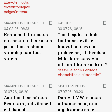
Ettevõte muutis
tootmistöötajate
palgasüsteemi
MAJANDUSTULEMUSED
KASULIK
04.08.26, 08:13
30.07.26, 08:15
Kehra metallitööstus
Tööstusjuht lahkab
mitmekordistas kasumi
tootmisettevõtte
ja uus tootmishoone
kasvufaasi levinud
valmib plaanitust
probleeme ja lahendusi.
varem
Miks kiire kasv võib
olla ohtlikum kui kriis?
“Kasvu ei tohiks ehitada
ebastabiilsele süsteemile”
ST
MAJANDUSTULEMUSED
SISUTURUNDUS
31.07.26, 08:20
07.07.26, 09:20
Autotööstuse nõrkus
Danival MW: edukas
Eesti tarnijaid võrdselt
allhanke müügitöö
ei tabanud
algab ammu enne