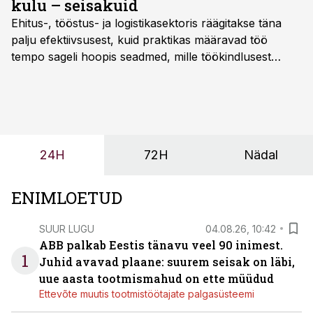
kulu – seisakuid
Ehitus-, tööstus- ja logistikasektoris räägitakse täna
palju efektiivsusest, kuid praktikas määravad töö
tempo sageli hoopis seadmed, mille töökindlusest
sõltub kogu objekti või tootmise sujuvus. Kui tõstuk
seisab, töö katkeb või masin ei vasta töötingimustele,
ei tähenda see ettevõtte jaoks ainult tehnilist
probleemi, vaid otsest rahalist kulu, venivaid tähtaegu
ja suuremaid riske tööohutusele.
24H
72H
Nädal
ENIMLOETUD
SUUR LUGU
04.08.26, 10:42
ABB palkab Eestis tänavu veel 90 inimest.
1
Juhid avavad plaane: suurem seisak on läbi,
uue aasta tootmismahud on ette müüdud
Ettevõte muutis tootmistöötajate palgasüsteemi