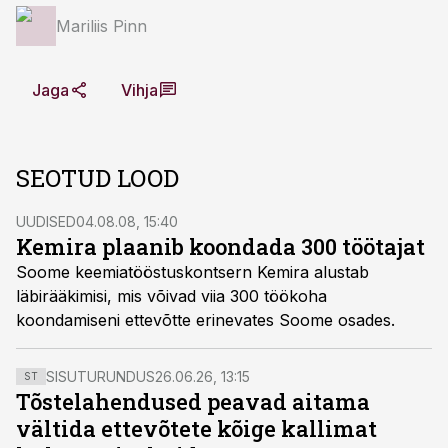
Mariliis Pinn
Jaga
Vihja
SEOTUD LOOD
UUDISED
04.08.08, 15:40
Kemira plaanib koondada 300 töötajat
Soome keemiatööstuskontsern Kemira alustab
läbirääkimisi, mis võivad viia 300 töökoha
koondamiseni ettevõtte erinevates Soome osades.
SISUTURUNDUS
26.06.26, 13:15
ST
Tõstelahendused peavad aitama
vältida ettevõtete kõige kallimat