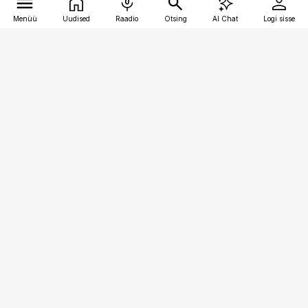
Menüü
Uudised
Raadio
Otsing
AI Chat
Logi sisse
Vana-Lõuna 39/1, 19094 Tallinn
(+372) 667 0111
toostusuudised@toostusuudised.ee
Telli
Reklaam
Firmast
Sisu kasutamisõigused
Ajakirjaniku
eetikakoodeks
Üldtingimused
Privaatsustingimused
Küpsiste poliitika
KKK
Eesti Meediaettevõtete
Eelistuste haldamine
Liit