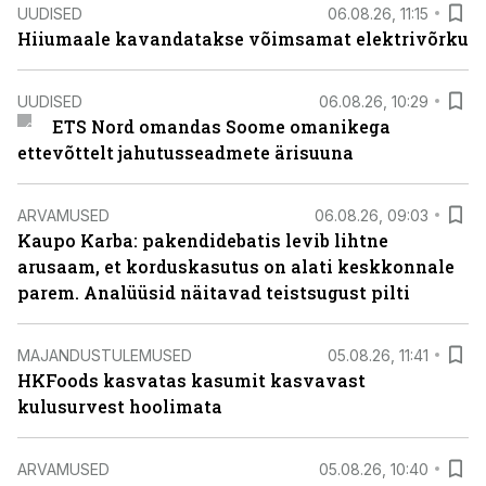
UUDISED
06.08.26, 11:15
Hiiumaale kavandatakse võimsamat elektrivõrku
UUDISED
06.08.26, 10:29
ETS Nord omandas Soome omanikega
ettevõttelt jahutusseadmete ärisuuna
ARVAMUSED
06.08.26, 09:03
Kaupo Karba: pakendidebatis levib lihtne
arusaam, et korduskasutus on alati keskkonnale
parem. Analüüsid näitavad teistsugust pilti
MAJANDUSTULEMUSED
05.08.26, 11:41
HKFoods kasvatas kasumit kasvavast
kulusurvest hoolimata
ARVAMUSED
05.08.26, 10:40