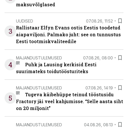
maksuvõlglased
UUDISED
07.08.26, 11:52
Rallistaar Elfyn Evans ostis Eestis toodetud
3
aiapaviljoni. Palmako juht: see on tunnustus
Eesti tootmiskvaliteedile
MAJANDUSTULEMUSED
07.08.26, 08:00
4
Puhk ja Lausing kerkisid Eesti
suurimateks toidutöösturiteks
MAJANDUSTULEMUSED
07.08.26, 14:19
Tugeva käibehüppe teinud tööstusidu
5
Fractory jäi veel kahjumisse. “Selle aasta siht
on 20 miljonit”
MAJANDUSTULEMUSED
04.08.26, 08:13