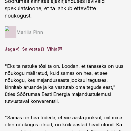
Sõõrumaa kinnitas ajakirjanduses levivaid
spekulatsioone, et ta lahkub ettevõtte
nõukogust.
Mariliis Pinn
Jaga
Salvesta
Vihja
"Eks ta natuke tõsi ta on. Loodan, et tänaseks on uus
nõukogu määratud, kuid samas on hea, et see
nõukogu, kes majandusaasta jooksul tegutses,
kinnitab aruande ja ka vastutab oma tegude eest,"
ütles Sõõrumaa Eesti Energia majandustulemusi
tutvustaval konverentsil.
"Samas on hea tõdeda, et viie aasta jooksul, mil mina
olen nõukogus olnud, on kõik aastad head olnud. Ka