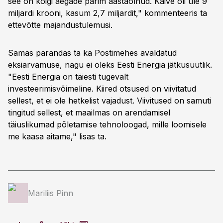
see on kõigi aegade parim aastaolnud. Käive oli üle 9
miljardi krooni, kasum 2,7 miljardit," kommenteeris ta
ettevõtte majandustulemusi.
Samas parandas ta ka Postimehes avaldatud
eksiarvamuse, nagu ei oleks Eesti Energia jätkusuutlik.
"Eesti Energia on täiesti tugevalt
investeerimisvõimeline. Kiired otsused on viivitatud
sellest, et ei ole hetkelist vajadust. Viivitused on samuti
tingitud sellest, et maailmas on arendamisel
täiuslikumad põletamise tehnoloogad, mille loomisele
me kaasa aitame," lisas ta.
Mariliis Pinn