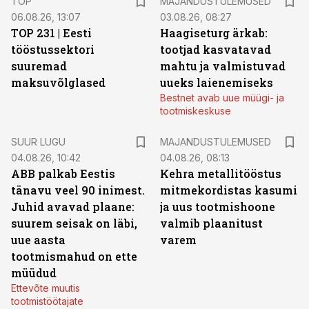
TOP
MAJANDUSTULEMUSED
06.08.26, 13:07
03.08.26, 08:27
TOP 231 | Eesti
Haagiseturg ärkab:
tööstussektori
tootjad kasvatavad
suuremad
mahtu ja valmistuvad
maksuvõlglased
uueks laienemiseks
Bestnet avab uue müügi- ja
tootmiskeskuse
SUUR LUGU
MAJANDUSTULEMUSED
04.08.26, 10:42
04.08.26, 08:13
ABB palkab Eestis
Kehra metallitööstus
tänavu veel 90 inimest.
mitmekordistas kasumi
Juhid avavad plaane:
ja uus tootmishoone
suurem seisak on läbi,
valmib plaanitust
uue aasta
varem
tootmismahud on ette
müüdud
Ettevõte muutis
tootmistöötajate