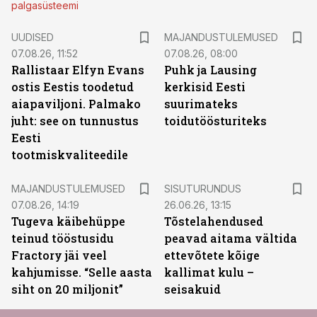
palgasüsteemi
UUDISED
MAJANDUSTULEMUSED
07.08.26, 11:52
07.08.26, 08:00
Rallistaar Elfyn Evans
Puhk ja Lausing
ostis Eestis toodetud
kerkisid Eesti
aiapaviljoni. Palmako
suurimateks
juht: see on tunnustus
toidutöösturiteks
Eesti
tootmiskvaliteedile
ST
MAJANDUSTULEMUSED
SISUTURUNDUS
07.08.26, 14:19
26.06.26, 13:15
Tugeva käibehüppe
Tõstelahendused
teinud tööstusidu
peavad aitama vältida
Fractory jäi veel
ettevõtete kõige
kahjumisse. “Selle aasta
kallimat kulu –
siht on 20 miljonit”
seisakuid