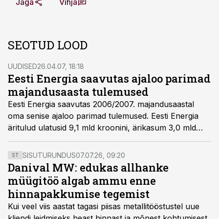
Jaga
Vihja
SEOTUD LOOD
UUDISED
26.04.07, 18:18
Eesti Energia saavutas ajaloo parimad
majandusaasta tulemused
Eesti Energia saavutas 2006/2007. majandusaastal
oma senise ajaloo parimad tulemused. Eesti Energia
äritulud ulatusid 9,1 mld kroonini, ärikasum 3,0 mld
kroonini ja puhaskasum 2,7 mld kroonini.
SISUTURUNDUS
07.07.26, 09:20
ST
Danival MW: edukas allhanke
müügitöö algab ammu enne
hinnapakkumise tegemist
Kui veel viis aastat tagasi piisas metallitööstustel uue
kliendi leidmiseks heast hinnast ja mõnest kohtumisest,