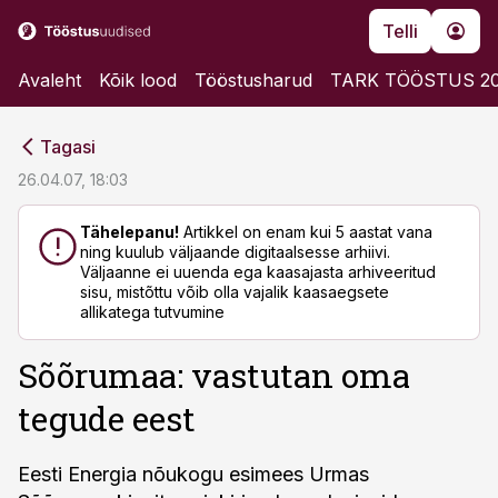
Telli
Avaleht
Kõik lood
Tööstusharud
TARK TÖÖSTUS 2
cebook
cebook
Tagasi
Twitter)
Twitter)
26.04.07, 18:03
kedIn
kedIn
Tähelepanu!
Artikkel on enam kui 5 aastat vana
ning kuulub väljaande digitaalsesse arhiivi.
ail
ail
Väljaanne ei uuenda ega kaasajasta arhiveeritud
sisu, mistõttu võib olla vajalik kaasaegsete
k
k
allikatega tutvumine
Sõõrumaa: vastutan oma
tegude eest
Eesti Energia nõukogu esimees Urmas