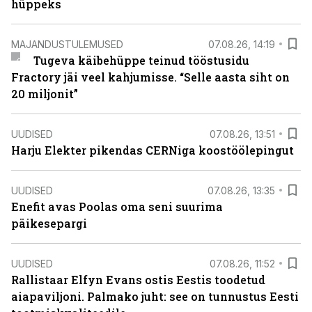
hüppeks
MAJANDUSTULEMUSED
07.08.26, 14:19
Tugeva käibehüppe teinud tööstusidu
Fractory jäi veel kahjumisse. “Selle aasta siht on
20 miljonit”
UUDISED
07.08.26, 13:51
Harju Elekter pikendas CERNiga koostöölepingut
UUDISED
07.08.26, 13:35
Enefit avas Poolas oma seni suurima
päikesepargi
UUDISED
07.08.26, 11:52
Rallistaar Elfyn Evans ostis Eestis toodetud
aiapaviljoni. Palmako juht: see on tunnustus Eesti