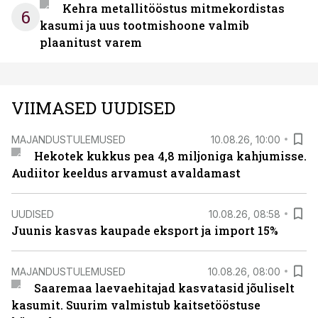
Kehra metallitööstus mitmekordistas
6
kasumi ja uus tootmishoone valmib
plaanitust varem
VIIMASED UUDISED
MAJANDUSTULEMUSED
10.08.26, 10:00
Hekotek kukkus pea 4,8 miljoniga kahjumisse.
Audiitor keeldus arvamust avaldamast
UUDISED
10.08.26, 08:58
Juunis kasvas kaupade eksport ja import 15%
MAJANDUSTULEMUSED
10.08.26, 08:00
Saaremaa laevaehitajad kasvatasid jõuliselt
kasumit. Suurim valmistub kaitsetööstuse