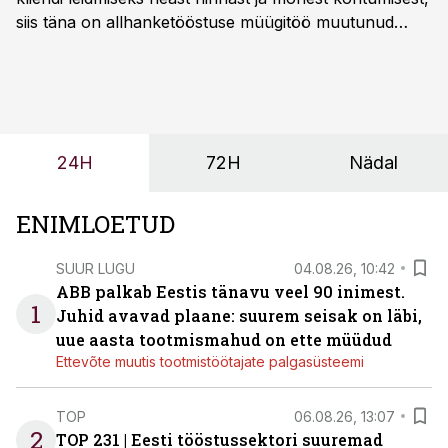
siis täna on allhanketööstuse müügitöö muutunud
märksa pikemaks ja süsteemsemaks. Konkurents on
kasvanud, kliendid kaaluvad otsuseid põhjalikumalt
ning partnerit ei valita enam ainult tootmisvõimekuse
või hinnakirja järgi.
24H
72H
Nädal
ENIMLOETUD
SUUR LUGU
04.08.26, 10:42
ABB palkab Eestis tänavu veel 90 inimest.
1
Juhid avavad plaane: suurem seisak on läbi,
uue aasta tootmismahud on ette müüdud
Ettevõte muutis tootmistöötajate palgasüsteemi
TOP
06.08.26, 13:07
2
TOP 231 | Eesti tööstussektori suuremad