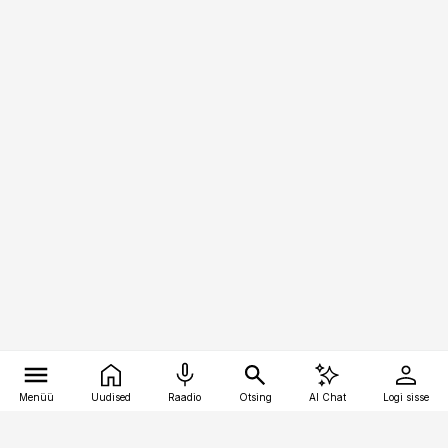
Menüü
Uudised
Raadio
Otsing
AI Chat
Logi sisse