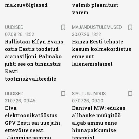
maksuvõlglased
valmib plaanitust
varem
UUDISED
MAJANDUSTULEMUSED
07.08.26, 11:52
30.07.26, 13:12
Rallistaar Elfyn Evans
Hanza Eesti tehaste
ostis Eestis toodetud
kasum kolmekordistus
aiapaviljoni. Palmako
enne uut
juht: see on tunnustus
laienemislainet
Eesti
tootmiskvaliteedile
ST
UUDISED
SISUTURUNDUS
31.07.26, 09:45
07.07.26, 09:20
Elva
Danival MW: edukas
elektroonikatööstus
allhanke müügitöö
GPV Eesti sai uue juhi
algab ammu enne
ettevõtte seest.
hinnapakkumise
„Järgmise sammu
tegemist