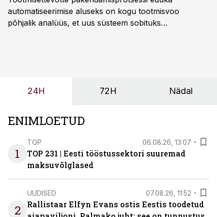
automatiseerimise aluseks on kogu tootmisvoo
põhjalik analüüs, et uus süsteem sobituks
olemasolevasse keskkonda, aitaks vähendada
tööjõuvajadust ning oleks valmis ka ettevõtte
tulevasteks arenguteks. Lihtsalt roboti lisamine
enamasti oodatud tulemust ei too, nendib tootmise ja
tööstuse automatiseerimislahenduste arendaja Smitech
24H
72H
Nädal
OÜ tegevjuht Sander Mitendorf.
ENIMLOETUD
TOP
06.08.26, 13:07
1
TOP 231 | Eesti tööstussektori suuremad
maksuvõlglased
UUDISED
07.08.26, 11:52
Rallistaar Elfyn Evans ostis Eestis toodetud
2
aiapaviljoni. Palmako juht: see on tunnustus