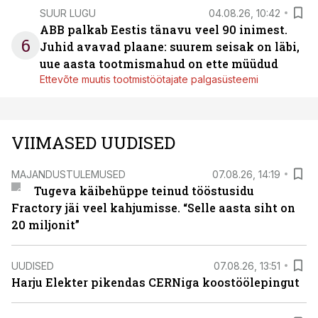
SUUR LUGU
04.08.26, 10:42
ABB palkab Eestis tänavu veel 90 inimest.
6
Juhid avavad plaane: suurem seisak on läbi,
uue aasta tootmismahud on ette müüdud
Ettevõte muutis tootmistöötajate palgasüsteemi
VIIMASED UUDISED
MAJANDUSTULEMUSED
07.08.26, 14:19
Tugeva käibehüppe teinud tööstusidu
Fractory jäi veel kahjumisse. “Selle aasta siht on
20 miljonit”
UUDISED
07.08.26, 13:51
Harju Elekter pikendas CERNiga koostöölepingut