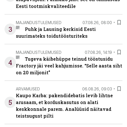
Eesti tootmiskvaliteedile
MAJANDUSTULEMUSED
07.08.26, 08:00
3
Puhk ja Lausing kerkisid Eesti
suurimateks toidutöösturiteks
MAJANDUSTULEMUSED
07.08.26, 14:19
Tugeva käibehüppe teinud tööstusidu
4
Fractory jäi veel kahjumisse. “Selle aasta siht
on 20 miljonit”
ARVAMUSED
06.08.26, 09:03
Kaupo Karba: pakendidebatis levib lihtne
5
arusaam, et korduskasutus on alati
keskkonnale parem. Analüüsid näitavad
teistsugust pilti