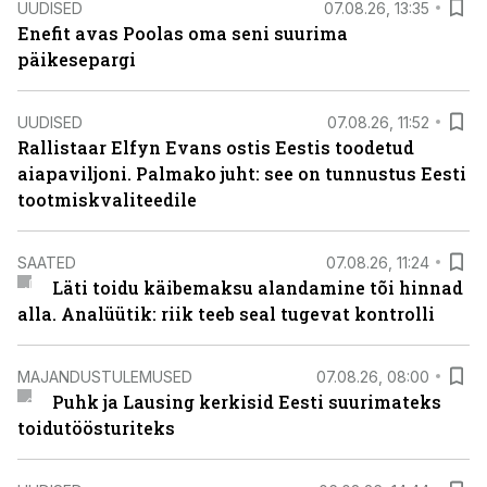
UUDISED
07.08.26, 13:35
Enefit avas Poolas oma seni suurima
päikesepargi
UUDISED
07.08.26, 11:52
Rallistaar Elfyn Evans ostis Eestis toodetud
aiapaviljoni. Palmako juht: see on tunnustus Eesti
tootmiskvaliteedile
SAATED
07.08.26, 11:24
Läti toidu käibemaksu alandamine tõi hinnad
alla. Analüütik: riik teeb seal tugevat kontrolli
MAJANDUSTULEMUSED
07.08.26, 08:00
Puhk ja Lausing kerkisid Eesti suurimateks
toidutöösturiteks