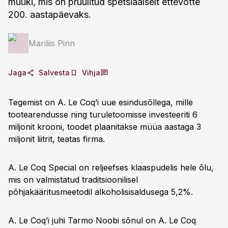
müüki, mis on pruulitud spetsiaalselt ettevõtte
200. aastapäevaks.
Mariliis Pinn
Jaga
Salvesta
Vihja
Tegemist on A. Le Coq’i uue esindusõllega, mille
tootearendusse ning turuletoomisse investeeriti 6
miljonit krooni, toodet plaanitakse müüa aastaga 3
miljonit liitrit, teatas firma.
A. Le Coq Special on reljeefses klaaspudelis hele õlu,
mis on valmistatud traditsioonilisel
põhjakääritusmeetodil alkoholisisaldusega 5,2%.
A. Le Coq’i juhi Tarmo Noobi sõnul on A. Le Coq