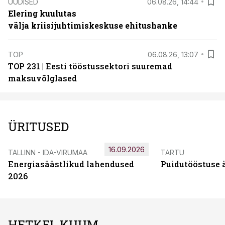
UUDISED
06.08.26, 14:44
Elering kuulutas
välja kriisijuhtimiskeskuse ehitushanke
TOP
06.08.26, 13:07
TOP 231 | Eesti tööstussektori suuremad
maksuvõlglased
ÜRITUSED
16.09.2026
TALLINN - IDA-VIRUMAA
TARTU
Energiasäästlikud lahendused
Puidutööstuse 
2026
HETKEL KUUM