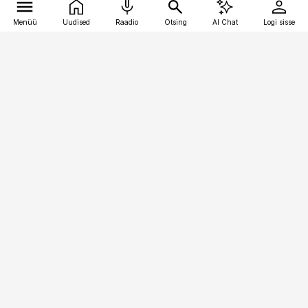
Menüü
Uudised
Raadio
Otsing
AI Chat
Logi sisse
Vana-Lõuna 39/1, 19094 Tallinn
(+372) 667 0111
toostusuudised@toostusuudised.ee
Telli
Reklaam
Firmast
Sisu kasutamisõigused
Ajakirjaniku
eetikakoodeks
Üldtingimused
Privaatsustingimused
Küpsiste poliitika
KKK
Eesti Meediaettevõtete
Eelistuste haldamine
Liit