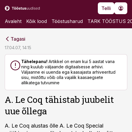
Telli
Avaleht
Kõik lood
Tööstusharud
TARK TÖÖSTUS 2
cebook
cebook
Tagasi
Twitter)
Twitter)
17.04.07, 14:15
kedIn
kedIn
Tähelepanu!
Artikkel on enam kui 5 aastat vana
ning kuulub väljaande digitaalsesse arhiivi.
ail
ail
Väljaanne ei uuenda ega kaasajasta arhiveeritud
sisu, mistõttu võib olla vajalik kaasaegsete
k
k
allikatega tutvumine
A. Le Coq tähistab juubelit
uue õllega
A. Le Coq alustas õlle A. Le Coq Special