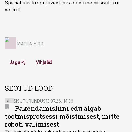
Special uus kroonijuveel, mis on eriline nii sisult kui
vormilt.
Mariliis Pinn
Jaga
Vihja
SEOTUD LOOD
SISUTURUNDUS
13.07.26, 14:36
ST
Pakendamisliini edu algab
tootmisprotsessi mõistmisest, mitte
roboti valimisest
Tootmisettevõtte pakendamisprotsessi eduka