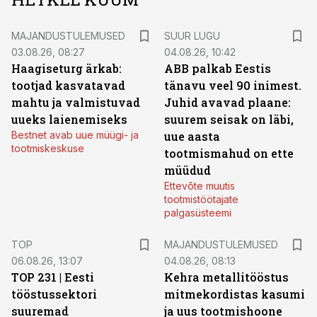
MAJANDUSTULEMUSED
SUUR LUGU
03.08.26, 08:27
04.08.26, 10:42
Haagiseturg ärkab:
ABB palkab Eestis
tootjad kasvatavad
tänavu veel 90 inimest.
mahtu ja valmistuvad
Juhid avavad plaane:
uueks laienemiseks
suurem seisak on läbi,
Bestnet avab uue müügi- ja
uue aasta
tootmiskeskuse
tootmismahud on ette
müüdud
Ettevõte muutis
tootmistöötajate
palgasüsteemi
TOP
MAJANDUSTULEMUSED
06.08.26, 13:07
04.08.26, 08:13
TOP 231 | Eesti
Kehra metallitööstus
tööstussektori
mitmekordistas kasumi
suuremad
ja uus tootmishoone