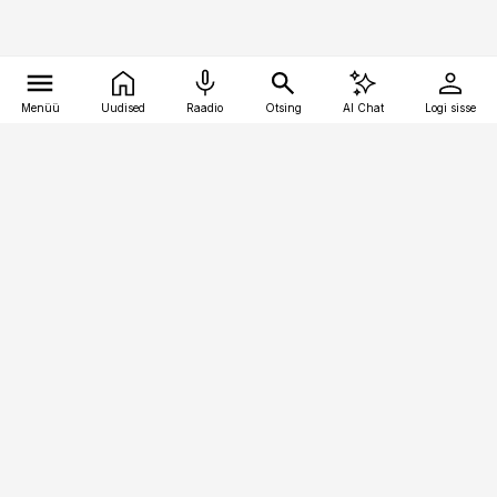
Menüü
Uudised
Raadio
Otsing
AI Chat
Logi sisse
Vana-Lõuna 39/1, 19094 Tallinn
(+372) 667 0111
toostusuudised@toostusuudised.ee
Telli
Reklaam
Firmast
Sisu kasutamisõigused
Ajakirjaniku
eetikakoodeks
Üldtingimused
Privaatsustingimused