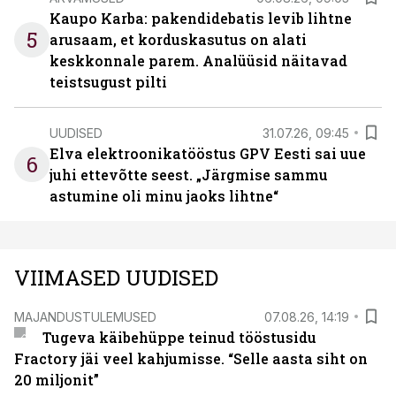
Kaupo Karba: pakendidebatis levib lihtne
5
arusaam, et korduskasutus on alati
keskkonnale parem. Analüüsid näitavad
teistsugust pilti
UUDISED
31.07.26, 09:45
Elva elektroonikatööstus GPV Eesti sai uue
6
juhi ettevõtte seest. „Järgmise sammu
astumine oli minu jaoks lihtne“
VIIMASED UUDISED
MAJANDUSTULEMUSED
07.08.26, 14:19
Tugeva käibehüppe teinud tööstusidu
Fractory jäi veel kahjumisse. “Selle aasta siht on
20 miljonit”