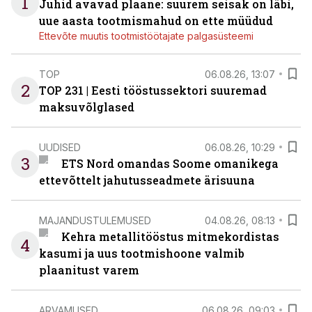
1
Juhid avavad plaane: suurem seisak on läbi,
uue aasta tootmismahud on ette müüdud
Ettevõte muutis tootmistöötajate palgasüsteemi
TOP
06.08.26, 13:07
2
TOP 231 | Eesti tööstussektori suuremad
maksuvõlglased
UUDISED
06.08.26, 10:29
3
ETS Nord omandas Soome omanikega
ettevõttelt jahutusseadmete ärisuuna
MAJANDUSTULEMUSED
04.08.26, 08:13
Kehra metallitööstus mitmekordistas
4
kasumi ja uus tootmishoone valmib
plaanitust varem
ARVAMUSED
06.08.26, 09:03