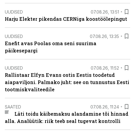
UUDISED
07.08.26, 13:51
Harju Elekter pikendas CERNiga koostöölepingut
UUDISED
07.08.26, 13:35
Enefit avas Poolas oma seni suurima
päikesepargi
UUDISED
07.08.26, 11:52
Rallistaar Elfyn Evans ostis Eestis toodetud
aiapaviljoni. Palmako juht: see on tunnustus Eesti
tootmiskvaliteedile
SAATED
07.08.26, 11:24
Läti toidu käibemaksu alandamine tõi hinnad
alla. Analüütik: riik teeb seal tugevat kontrolli