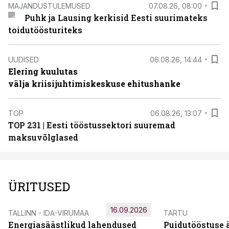
MAJANDUSTULEMUSED
07.08.26, 08:00
Puhk ja Lausing kerkisid Eesti suurimateks
toidutöösturiteks
UUDISED
06.08.26, 14:44
Elering kuulutas
välja kriisijuhtimiskeskuse ehitushanke
TOP
06.08.26, 13:07
TOP 231 | Eesti tööstussektori suuremad
maksuvõlglased
ÜRITUSED
16.09.2026
TALLINN - IDA-VIRUMAA
TARTU
Energiasäästlikud lahendused
Puidutööstuse 