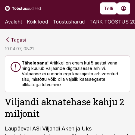
Telli
Avaleht
Kõik lood
Tööstusharud
TARK TÖÖSTUS 2
cebook
cebook
Tagasi
Twitter)
Twitter)
10.04.07, 08:21
kedIn
kedIn
Tähelepanu!
Artikkel on enam kui 5 aastat vana
ning kuulub väljaande digitaalsesse arhiivi.
ail
ail
Väljaanne ei uuenda ega kaasajasta arhiveeritud
sisu, mistõttu võib olla vajalik kaasaegsete
k
k
allikatega tutvumine
Viljandi aknatehase kahju 2
miljonit
Laupäeval ASi Viljandi Aken ja Uks