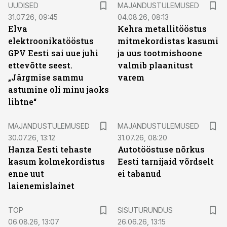
UUDISED
MAJANDUSTULEMUSED
31.07.26, 09:45
04.08.26, 08:13
Elva
Kehra metallitööstus
elektroonikatööstus
mitmekordistas kasumi
GPV Eesti sai uue juhi
ja uus tootmishoone
ettevõtte seest.
valmib plaanitust
„Järgmise sammu
varem
astumine oli minu jaoks
lihtne“
MAJANDUSTULEMUSED
MAJANDUSTULEMUSED
30.07.26, 13:12
31.07.26, 08:20
Hanza Eesti tehaste
Autotööstuse nõrkus
kasum kolmekordistus
Eesti tarnijaid võrdselt
enne uut
ei tabanud
laienemislainet
ST
TOP
SISUTURUNDUS
06.08.26, 13:07
26.06.26, 13:15