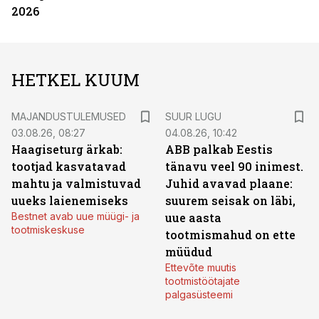
2026
HETKEL KUUM
MAJANDUSTULEMUSED
SUUR LUGU
03.08.26, 08:27
04.08.26, 10:42
Haagiseturg ärkab:
ABB palkab Eestis
tootjad kasvatavad
tänavu veel 90 inimest.
mahtu ja valmistuvad
Juhid avavad plaane:
uueks laienemiseks
suurem seisak on läbi,
Bestnet avab uue müügi- ja
uue aasta
tootmiskeskuse
tootmismahud on ette
müüdud
Ettevõte muutis
tootmistöötajate
palgasüsteemi