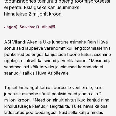
tootmishoones toimunud põleng tootmisprotsessi
ei peata. Esialgseks kahjusummaks
hinnatakse 2 miljonit krooni.
Jaga
Salvesta
Vihja
ASi Viljandi Aken ja Uks juhatuse esimehe Rain Hüva
sõnul said laupäeva varahommikul lengitootmistsehhis
puhkenud põlengus kahjustada hoone katus, sisemine
ripplagi, osaliselt ka seinad ja ventilatsioon. "Masinad ja
seadmed jäid kõik terveks ja inimesed kannatada ei
saanud," rääkis Hüva Äripäevale.
Täpset hinnangut kahju suurusele veel ei ole, kuid
juhatuse esimehe sõnul peaksid need jääma alla 2
miljoni krooni. "Need on ainult ehituslikud kahjud ning
kindlustusega kaetud," selgitas ta. Tules hävis ka osa
ladustatud pooltoodangust, kuid selle kahju hindas