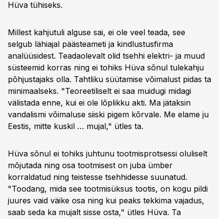
Hüva tühiseks.
Millest kahjutuli alguse sai, ei ole veel teada, see
selgub lähiajal päästeameti ja kindlustusfirma
analüüsidest. Teadaolevalt olid tsehhi elektri- ja muud
süsteemid korras ning ei tohiks Hüva sõnul tulekahju
põhjustajaks olla. Tahtliku süütamise võimalust pidas ta
minimaalseks. "Teoreetiliselt ei saa muidugi midagi
välistada enne, kui ei ole lõplikku akti. Ma jätaksin
vandalismi võimaluse siiski pigem kõrvale. Me elame ju
Eestis, mitte kuskil … mujal," ütles ta.
Hüva sõnul ei tohiks juhtunu tootmisprotsessi oluliselt
mõjutada ning osa tootmisest on juba ümber
korraldatud ning teistesse tsehhidesse suunatud.
"Toodang, mida see tootmisüksus tootis, on kogu pildi
juures vaid väike osa ning kui peaks tekkima vajadus,
saab seda ka mujalt sisse osta," ütles Hüva. Ta