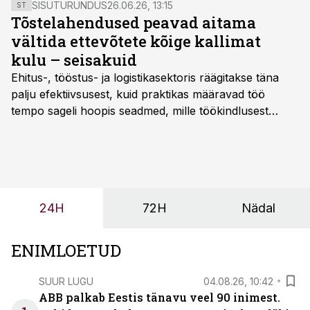
SISUTURUNDUS
26.06.26, 13:15
ST
Tõstelahendused peavad aitama
vältida ettevõtete kõige kallimat
kulu – seisakuid
Ehitus-, tööstus- ja logistikasektoris räägitakse täna
palju efektiivsusest, kuid praktikas määravad töö
tempo sageli hoopis seadmed, mille töökindlusest
sõltub kogu objekti või tootmise sujuvus. Kui tõstuk
seisab, töö katkeb või masin ei vasta töötingimustele,
ei tähenda see ettevõtte jaoks ainult tehnilist
probleemi, vaid otsest rahalist kulu, venivaid tähtaegu
ja suuremaid riske tööohutusele.
24H
72H
Nädal
ENIMLOETUD
SUUR LUGU
04.08.26, 10:42
ABB palkab Eestis tänavu veel 90 inimest.