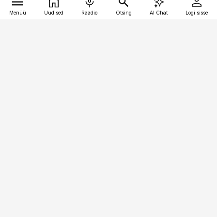
Menüü
Uudised
Raadio
Otsing
AI Chat
Logi sisse
Vana-Lõuna 39/1, 19094 Tallinn
(+372) 667 0111
toostusuudised@toostusuudised.ee
Telli
Reklaam
Firmast
Sisu kasutamisõigused
Ajakirjaniku
eetikakoodeks
Üldtingimused
Privaatsustingimused
Küpsiste poliitika
KKK
Eesti Meediaettevõtete
Eelistuste haldamine
Liit