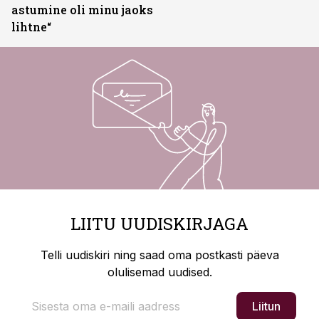
astumine oli minu jaoks
lihtne“
LIITU UUDISKIRJAGA
Telli uudiskiri ning saad oma postkasti päeva
olulisemad uudised.
Liitun