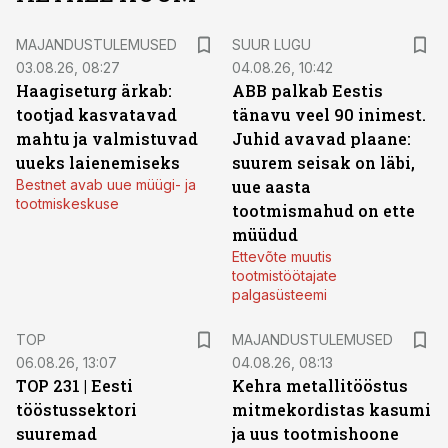
MAJANDUSTULEMUSED
SUUR LUGU
03.08.26, 08:27
04.08.26, 10:42
Haagiseturg ärkab:
ABB palkab Eestis
tootjad kasvatavad
tänavu veel 90 inimest.
mahtu ja valmistuvad
Juhid avavad plaane:
uueks laienemiseks
suurem seisak on läbi,
Bestnet avab uue müügi- ja
uue aasta
tootmiskeskuse
tootmismahud on ette
müüdud
Ettevõte muutis
tootmistöötajate
palgasüsteemi
TOP
MAJANDUSTULEMUSED
06.08.26, 13:07
04.08.26, 08:13
TOP 231 | Eesti
Kehra metallitööstus
tööstussektori
mitmekordistas kasumi
suuremad
ja uus tootmishoone