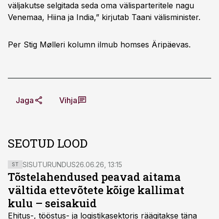
väljakutse selgitada seda oma välisparteritele nagu
Venemaa, Hiina ja India,” kirjutab Taani välisminister.
Per Stig Mølleri kolumn ilmub homses Äripäevas.
Jaga
Vihja
SEOTUD LOOD
SISUTURUNDUS
26.06.26, 13:15
ST
Tõstelahendused peavad aitama
vältida ettevõtete kõige kallimat
kulu – seisakuid
Ehitus-, tööstus- ja logistikasektoris räägitakse täna