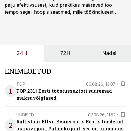
palju efektiivsusest, kuid praktikas määravad töö
tempo sageli hoopis seadmed, mille töökindlusest
sõltub kogu objekti või tootmise sujuvus. Kui tõstuk
seisab, töö katkeb või masin ei vasta töötingimustele,
ei tähenda see ettevõtte jaoks ainult tehnilist
probleemi, vaid otsest rahalist kulu, venivaid tähtaegu
ja suuremaid riske tööohutusele.
24H
72H
Nädal
ENIMLOETUD
TOP
06.08.26, 13:07
1
TOP 231 | Eesti tööstussektori suuremad
maksuvõlglased
UUDISED
07.08.26, 11:52
Rallistaar Elfyn Evans ostis Eestis toodetud
2
aiapaviljoni. Palmako juht: see on tunnustus