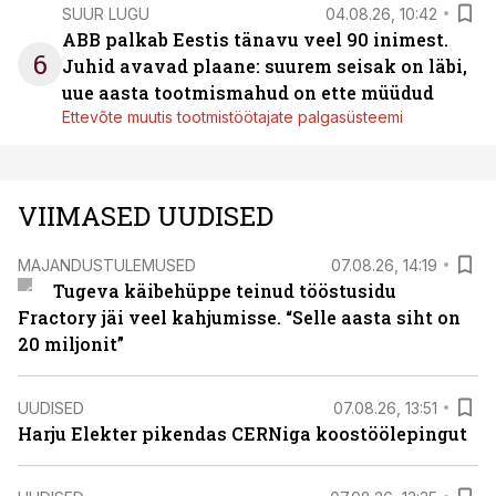
SUUR LUGU
04.08.26, 10:42
ABB palkab Eestis tänavu veel 90 inimest.
6
Juhid avavad plaane: suurem seisak on läbi,
uue aasta tootmismahud on ette müüdud
Ettevõte muutis tootmistöötajate palgasüsteemi
VIIMASED UUDISED
MAJANDUSTULEMUSED
07.08.26, 14:19
Tugeva käibehüppe teinud tööstusidu
Fractory jäi veel kahjumisse. “Selle aasta siht on
20 miljonit”
UUDISED
07.08.26, 13:51
Harju Elekter pikendas CERNiga koostöölepingut