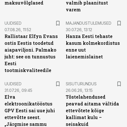
maksuvõlglased
valmib plaanitust
varem
UUDISED
MAJANDUSTULEMUSED
07.08.26, 11:52
30.07.26, 13:12
Rallistaar Elfyn Evans
Hanza Eesti tehaste
ostis Eestis toodetud
kasum kolmekordistus
aiapaviljoni. Palmako
enne uut
juht: see on tunnustus
laienemislainet
Eesti
tootmiskvaliteedile
ST
UUDISED
SISUTURUNDUS
31.07.26, 09:45
26.06.26, 13:15
Elva
Tõstelahendused
elektroonikatööstus
peavad aitama vältida
GPV Eesti sai uue juhi
ettevõtete kõige
ettevõtte seest.
kallimat kulu –
„Järgmise sammu
seisakuid