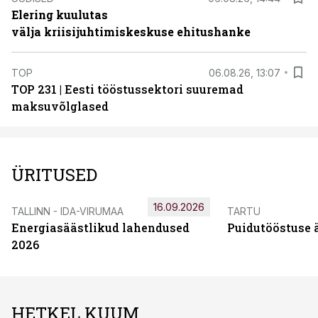
Elering kuulutas
välja kriisijuhtimiskeskuse ehitushanke
TOP
06.08.26, 13:07
TOP 231 | Eesti tööstussektori suuremad
maksuvõlglased
ÜRITUSED
16.09.2026
TALLINN - IDA-VIRUMAA
TARTU
Energiasäästlikud lahendused
Puidutööstuse 
2026
HETKEL KUUM