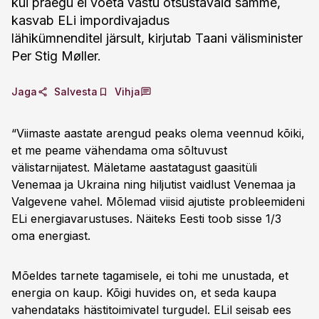
kui praegu ei võeta vastu otsustavaid samme,
kasvab ELi impordivajadus
lähikümnenditel järsult, kirjutab Taani välisminister
Per Stig Møller.
Jaga
Salvesta
Vihja
“Viimaste aastate arengud peaks olema veennud kõiki,
et me peame vähendama oma sõltuvust
välistarnijatest. Mäletame aastatagust gaasitüli
Venemaa ja Ukraina ning hiljutist vaidlust Venemaa ja
Valgevene vahel. Mõlemad viisid ajutiste probleemideni
ELi energiavarustuses. Näiteks Eesti toob sisse 1/3
oma energiast.
Mõeldes tarnete tagamisele, ei tohi me unustada, et
energia on kaup. Kõigi huvides on, et seda kaupa
vahendataks hästitoimivatel turgudel. ELil seisab ees