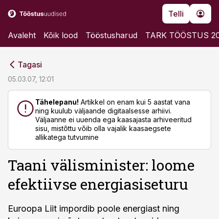
Telli
Avaleht
Kõik lood
Tööstusharud
TARK TÖÖSTUS 2
cebook
cebook
Tagasi
Twitter)
Twitter)
05.03.07, 12:01
kedIn
kedIn
Tähelepanu!
Artikkel on enam kui 5 aastat vana
ning kuulub väljaande digitaalsesse arhiivi.
ail
ail
Väljaanne ei uuenda ega kaasajasta arhiveeritud
sisu, mistõttu võib olla vajalik kaasaegsete
k
k
allikatega tutvumine
Taani välisminister: loome
efektiivse energiasiseturu
Euroopa Liit impordib poole energiast ning