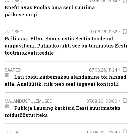
UUDISED
07.08.26, 13:35
Enefit avas Poolas oma seni suurima
päikesepargi
UUDISED
07.08.26, 11:52
Rallistaar Elfyn Evans ostis Eestis toodetud
aiapaviljoni. Palmako juht: see on tunnustus Eesti
tootmiskvaliteedile
SAATED
07.08.26, 11:24
Läti toidu käibemaksu alandamine tõi hinnad
alla. Analüütik: riik teeb seal tugevat kontrolli
MAJANDUSTULEMUSED
07.08.26, 08:00
Puhk ja Lausing kerkisid Eesti suurimateks
toidutöösturiteks
UUDISED
06.08.26, 14:44