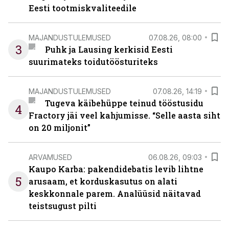
Eesti tootmiskvaliteedile
MAJANDUSTULEMUSED
07.08.26, 08:00
3
Puhk ja Lausing kerkisid Eesti
suurimateks toidutöösturiteks
MAJANDUSTULEMUSED
07.08.26, 14:19
Tugeva käibehüppe teinud tööstusidu
4
Fractory jäi veel kahjumisse. “Selle aasta siht
on 20 miljonit”
ARVAMUSED
06.08.26, 09:03
Kaupo Karba: pakendidebatis levib lihtne
5
arusaam, et korduskasutus on alati
keskkonnale parem. Analüüsid näitavad
teistsugust pilti