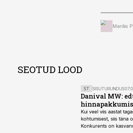
Mariliis 
SEOTUD LOOD
ST
SISUTURUNDUS
07.0
Danival MW: ed
hinnapakkumis
Kui veel viis aastat tag
kohtumisest, siis tän
Konkurents on kasvanud,