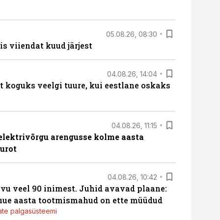
05.08.26, 08:30
s viiendat kuud järjest
04.08.26, 14:04
t koguks veelgi tuure, kui eestlane oskaks
04.08.26, 11:15
b elektrivõrgu arengusse kolme aasta
eurot
04.08.26, 10:42
vu veel 90 inimest. Juhid avavad plaane:
 uue aasta tootmismahud on ette müüdud
jate palgasüsteemi