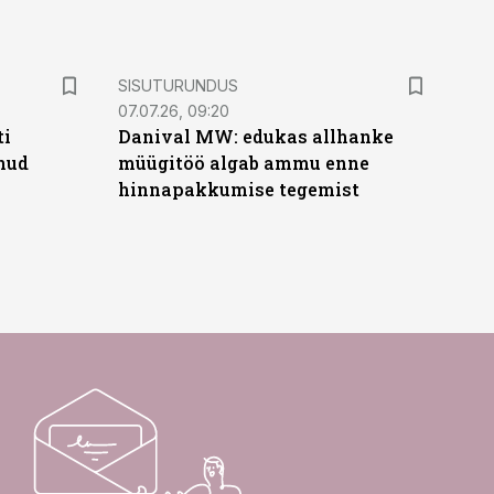
ST
SISUTURUNDUS
07.07.26, 09:20
ti
Danival MW: edukas allhanke
anud
müügitöö algab ammu enne
hinnapakkumise tegemist