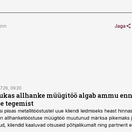
Pinn
Jaga
7.26, 09:20
ukas allhanke müügitöö algab ammu en
e tegemist
asi piisas metallitööstustel uue kliendi leidmiseks heast hinna
a on allhanketööstuse müügitöö muutunud märksa pikemaks
 kliendid kaaluvad otsuseid põhjalikumalt ning partnerit ei