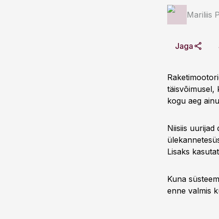
Mariliis 
Jaga
Raketimootorid
täisvõimusel,
kogu aeg ainu
Niisiis uurija
ülekannetesü
Lisaks kasutat
Kuna süsteem 
enne valmis ku