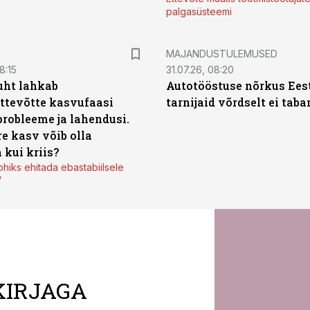
palgasüsteemi
MAJANDUSTULEMUSED
8:15
31.07.26, 08:20
uht lahkab
Autotööstuse nõrkus Ees
ttevõtte kasvufaasi
tarnijaid võrdselt ei tab
probleeme ja lahendusi.
re kasv võib olla
 kui kriis?
ohiks ehitada ebastabiilsele
”
KIRJAGA