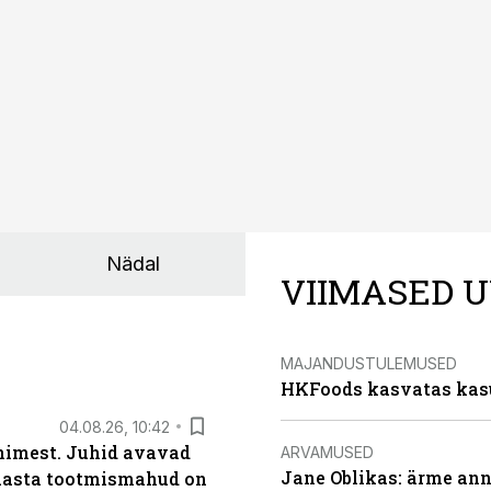
nnakirja järgi.
Nädal
VIIMASED U
MAJANDUSTULEMUSED
HKFoods kasvatas kas
04.08.26, 10:42
inimest. Juhid avavad
ARVAMUSED
Jane Oblikas: ärme anna
 aasta tootmismahud on