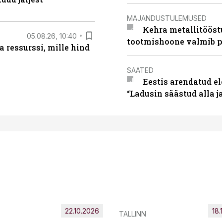
MAJANDUSTULEMUSED
Kehra metallitööst
05.08.26, 10:40
tootmishoone valmib p
 ressurssi, mille hind
SAATED
Eestis arendatud el
“Ladusin säästud alla 
22.10.2026
18.
TALLINN