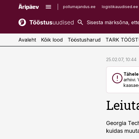
pollumajandus.ee
logistikauudised.ee
kaubandus.ee
imelineajalugu.ee
kinnisvarauudised.ee
imelineteadus.ee
Avaleht
Kõik lood
Tööstusharud
TARK TÖÖST
cebook
cebook
25.02.07, 10:44
Twitter)
Twitter)
Tähele
kedIn
kedIn
arhiivi
kaasaeg
ail
ail
Leiut
k
k
Georgia Techi
kuidas muuta