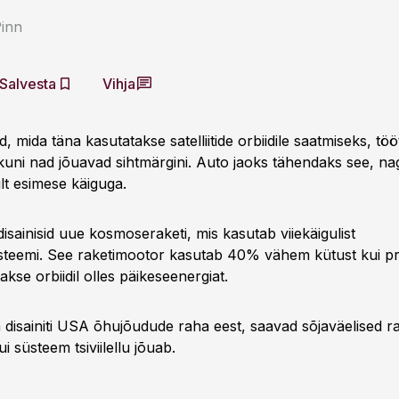
Pinn
Salvesta
Vihja
, mida täna kasutatakse satelliitide orbiidile saatmiseks, tö
 kuni nad jõuavad sihtmärgini. Auto jaoks tähendaks see, na
lt esimese käiguga.
d disainisid uue kosmoseraketi, mis kasutab viiekäigulist
steemi. See raketimootor kasutab 40% vähem kütust kui p
akse orbiidil olles päikeseenergiat.
disainiti USA õhujõudude raha eest, saavad sõjaväelised 
i süsteem tsiviilellu jõuab.