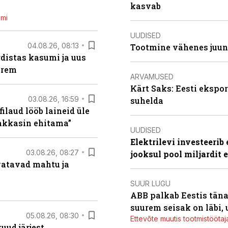
kasvab
emi
UUDISED
04.08.26, 08:13
Tootmine vähenes juuni
distas kasumi ja uus
arem
ARVAMUSED
Kärt Saks: Eesti ekspor
03.08.26, 16:59
suhelda
filaud lööb laineid üle
hakkasin ehitama”
UUDISED
Elektrilevi investeeri
03.08.26, 08:27
jooksul pool miljardit 
vatavad mahtu ja
SUUR LUGU
ABB palkab Eestis täna
suurem seisak on läbi,
05.08.26, 08:30
Ettevõte muutis tootmistööta
uud järjest