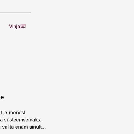
Vihja
ne
st ja mõnest
 ja süsteemsemaks.
 valita enam ainult