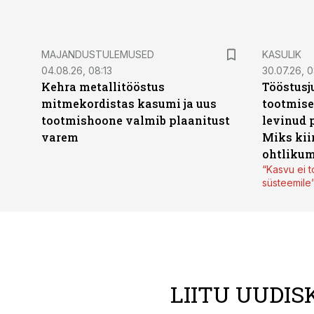
MAJANDUSTULEMUSED
KASULIK
04.08.26, 08:13
30.07.26, 0
Kehra metallitööstus
Tööstusj
mitmekordistas kasumi ja uus
tootmise
tootmishoone valmib plaanitust
levinud 
varem
Miks kii
ohtlikum
“Kasvu ei t
süsteemile
LIITU UUDIS