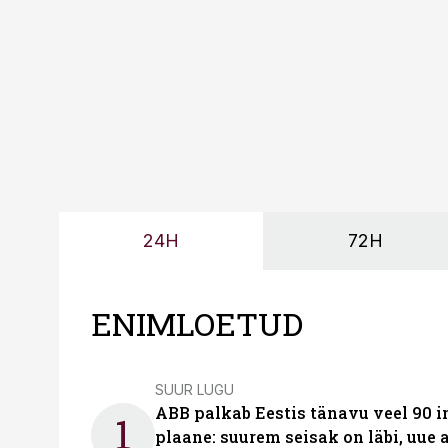
tootmisvõimekuse või hi
24H
72H
ENIMLOETUD
SUUR LUGU
ABB palkab Eestis tänavu veel 90 
1
plaane: suurem seisak on läbi, uue