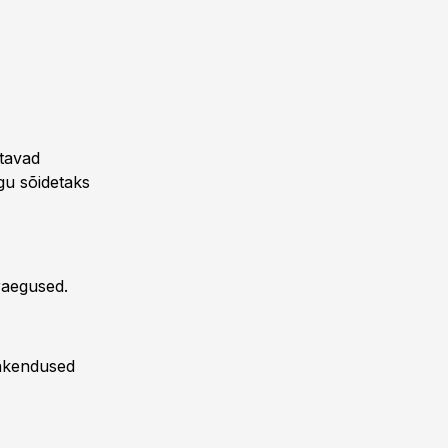
ötavad
gu sõidetaks
raegused.
rakendused