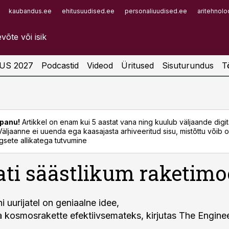
kaubandus.ee
ehitusuudised.ee
personaliuudised.ee
aritehnolo
Infopank
Radar
US 2027
Podcastid
Videod
Üritused
Sisuturundus
T
panu!
Artikkel on enam kui 5 aastat vana ning kuulub väljaande digi
. Väljaanne ei uuenda ega kaasajasta arhiveeritud sisu, mistõttu võib ol
sete allikatega tutvumine
ati säästlikum raketimo
 uurijatel on geniaalne idee,
 kosmosrakette efektiivsemateks, kirjutas The Enginee