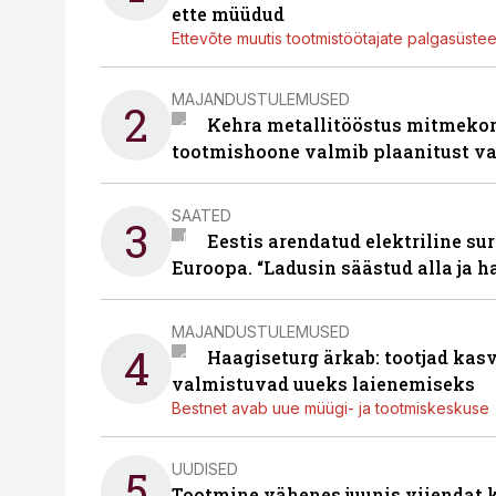
ette müüdud
Ettevõte muutis tootmistöötajate palgasüste
MAJANDUSTULEMUSED
2
Kehra metallitööstus mitmekor
tootmishoone valmib plaanitust v
SAATED
3
Eestis arendatud elektriline sur
Euroopa. “Ladusin säästud alla ja 
MAJANDUSTULEMUSED
4
Haagiseturg ärkab: tootjad kas
valmistuvad uueks laienemiseks
Bestnet avab uue müügi- ja tootmiskeskuse
UUDISED
5
Tootmine vähenes juunis viiendat k