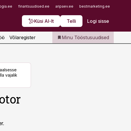
Iseteenindus
ogia.ee
finantsuudised.ee
aripaev.ee
bestmarketing.ee
finantsu
Telli Tööstusuudised
Küsi AI-lt
Telli
Logi sisse
öö
Võlaregister
Minu Tööstusuudised
taalsesse
la vajalik
otor
r.