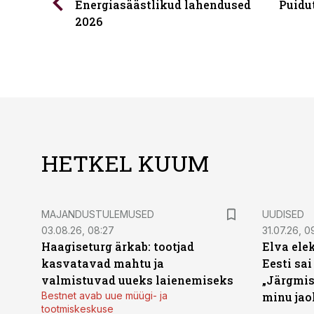
Energiasäästlikud lahendused
Puidu
2026
HETKEL KUUM
MAJANDUSTULEMUSED
UUDISED
03.08.26, 08:27
31.07.26, 0
Haagiseturg ärkab: tootjad
Elva ele
kasvatavad mahtu ja
Eesti sai
valmistuvad uueks laienemiseks
„Järgmis
Bestnet avab uue müügi- ja
minu jao
tootmiskeskuse