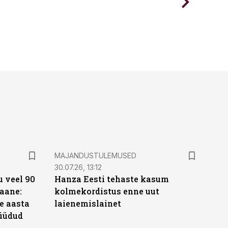
MAJANDUSTULEMUSED
30.07.26, 13:12
 veel 90
Hanza Eesti tehaste kasum
aane:
kolmekordistus enne uut
e aasta
laienemislainet
üüdud
e