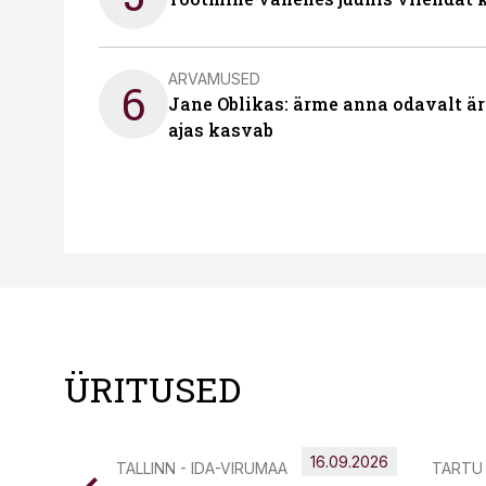
ARVAMUSED
6
Jane Oblikas: ärme anna odavalt ära
ajas kasvab
ÜRITUSED
16.09.2026
TALLINN - IDA-VIRUMAA
TARTU