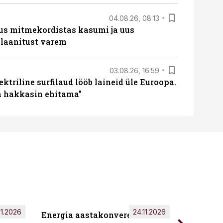
04.08.26, 08:13
us mitmekordistas kasumi ja uus
laanitust varem
03.08.26, 16:59
ektriline surfilaud lööb laineid üle Euroopa.
ja hakkasin ehitama”
11.2026
24.11.2026
Energia aastakonverents 2026
Tark töö