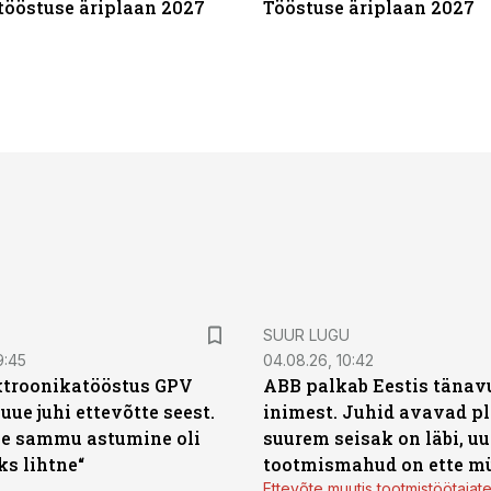
tööstuse äriplaan 2027
Tööstuse äriplaan 2027
SUUR LUGU
9:45
04.08.26, 10:42
ktroonikatööstus GPV
ABB palkab Eestis tänavu
 uue juhi ettevõtte seest.
inimest. Juhid avavad pl
e sammu astumine oli
suurem seisak on läbi, uu
ks lihtne“
tootmismahud on ette m
Ettevõte muutis tootmistöötajat