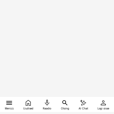
Menüü
Uudised
Raadio
Otsing
AI Chat
Logi sisse