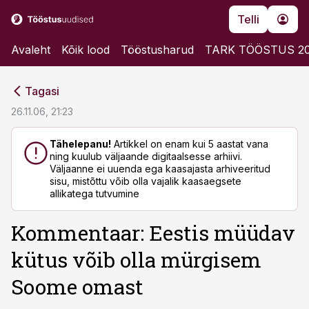
Telli
Avaleht
Kõik lood
Tööstusharud
TARK TÖÖSTUS 2
cebook
cebook
Tagasi
Twitter)
Twitter)
26.11.06, 21:23
kedIn
kedIn
Tähelepanu!
Artikkel on enam kui 5 aastat vana
ning kuulub väljaande digitaalsesse arhiivi.
ail
ail
Väljaanne ei uuenda ega kaasajasta arhiveeritud
sisu, mistõttu võib olla vajalik kaasaegsete
k
k
allikatega tutvumine
Kommentaar: Eestis müüdav
kütus võib olla mürgisem
Soome omast