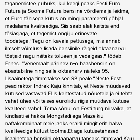
taganemistee puhuks, kui keegi peaks Eesti Euro
Futura ja Soome Futura bensiine võrdlema ja leidma,
et Euro tähisega kütus on mingi parameetri põhjal
madalama kvaliteediga. Siis saab alati kaitsta end
tõsiasjaga, et tegemist ongi ju erinevate
toodetega."Tegu on kavala pettusega, mis annab
ilmselt võimluse lisada bensiinile räigeid oktaanarvu
tõstjaid nagu näiteks tolueen ja vedelgaas," tõdeb
Ernes. "Venemaalt pärinev n-ö baasbensiin on
ebastabiilne ning selle oktaanarv näiteks 95.
Lisaainetega timmitakse see 98 peale."Neste Eesti
peadirektor Indrek Kaju kinnitab, et Neste müüdavad
kütused vastavad ELis kehtestatud nõuetele ja ei tehta
vahet ühes või teises euroliidu riigis müüdava kütuse
kvaliteedi vahel. Tema sõnul on Eesti turg nii väike, et
kindlasti ei hakka Mongstadi ega Mazeikiu
naftakombinaat meie jaoks eraldi mingit eriti halva
kvaliteediga kütust tootma.Et aga kütusetehased
lisaainetega bensiini oktaanarvu täpseks timmivad Kaju