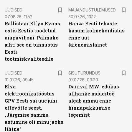
UUDISED
MAJANDUSTULEMUSED
07.08.26, 11:52
30.07.26, 13:12
Rallistaar Elfyn Evans
Hanza Eesti tehaste
ostis Eestis toodetud
kasum kolmekordistus
aiapaviljoni. Palmako
enne uut
juht: see on tunnustus
laienemislainet
Eesti
tootmiskvaliteedile
ST
UUDISED
SISUTURUNDUS
31.07.26, 09:45
07.07.26, 09:20
Elva
Danival MW: edukas
elektroonikatööstus
allhanke müügitöö
GPV Eesti sai uue juhi
algab ammu enne
ettevõtte seest.
hinnapakkumise
„Järgmise sammu
tegemist
astumine oli minu jaoks
lihtne“