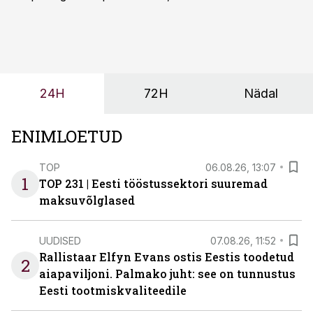
sõltub kogu objekti või tootmise sujuvus. Kui tõstuk
seisab, töö katkeb või masin ei vasta töötingimustele,
ei tähenda see ettevõtte jaoks ainult tehnilist
probleemi, vaid otsest rahalist kulu, venivaid tähtaegu
ja suuremaid riske tööohutusele.
24H
72H
Nädal
ENIMLOETUD
TOP
06.08.26, 13:07
1
TOP 231 | Eesti tööstussektori suuremad
maksuvõlglased
UUDISED
07.08.26, 11:52
Rallistaar Elfyn Evans ostis Eestis toodetud
2
aiapaviljoni. Palmako juht: see on tunnustus
Eesti tootmiskvaliteedile