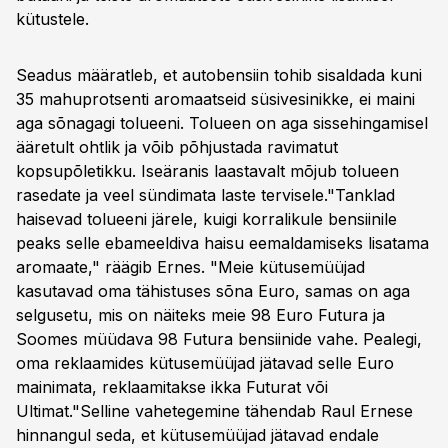
kütustele.
Seadus määratleb, et autobensiin tohib sisaldada kuni
35 mahuprotsenti aromaatseid süsivesinikke, ei maini
aga sõnagagi tolueeni. Tolueen on aga sissehingamisel
ääretult ohtlik ja võib põhjustada ravimatut
kopsupõletikku. Iseäranis laastavalt mõjub tolueen
rasedate ja veel sündimata laste tervisele."Tanklad
haisevad tolueeni järele, kuigi korralikule bensiinile
peaks selle ebameeldiva haisu eemaldamiseks lisatama
aromaate," räägib Ernes. "Meie kütusemüüjad
kasutavad oma tähistuses sõna Euro, samas on aga
selgusetu, mis on näiteks meie 98 Euro Futura ja
Soomes müüdava 98 Futura bensiinide vahe. Pealegi,
oma reklaamides kütusemüüjad jätavad selle Euro
mainimata, reklaamitakse ikka Futurat või
Ultimat."Selline vahetegemine tähendab Raul Ernese
hinnangul seda, et kütusemüüjad jätavad endale