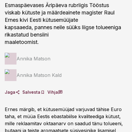
Esmaspäevases Äripäeva rubriigis Tööstus
viskab kütuste ja määrdeainete magister Raul
Ernes kivi Eesti kütusemüüjate
kapsaaeda, pannes neile süüks liigse tolueeniga
rikastatud bensiini
maaletoomist.
Annika Matson
Annika Matson Kald
Jaga
Salvesta
Vihja
Ernes märgib, et kütusemüüjad varjuvad tähise Euro
taha, et müüa Eestis ebastabiilse kvaliteediga kütust,
mille reklaamitav oktaanarv on saadud tänu tolueeni,
butaani ja teiste aromaatsete süsivesinike lisamisel