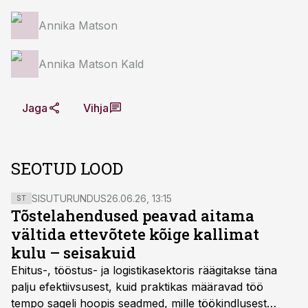
Annika Matson
Annika Matson Kald
Jaga
Vihja
SEOTUD LOOD
SISUTURUNDUS
26.06.26, 13:15
ST
Tõstelahendused peavad aitama
vältida ettevõtete kõige kallimat
kulu – seisakuid
Ehitus-, tööstus- ja logistikasektoris räägitakse täna
palju efektiivsusest, kuid praktikas määravad töö
tempo sageli hoopis seadmed, mille töökindlusest