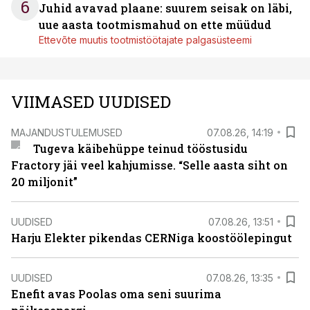
6
Juhid avavad plaane: suurem seisak on läbi,
uue aasta tootmismahud on ette müüdud
Ettevõte muutis tootmistöötajate palgasüsteemi
VIIMASED UUDISED
MAJANDUSTULEMUSED
07.08.26, 14:19
Tugeva käibehüppe teinud tööstusidu
Fractory jäi veel kahjumisse. “Selle aasta siht on
20 miljonit”
UUDISED
07.08.26, 13:51
Harju Elekter pikendas CERNiga koostöölepingut
UUDISED
07.08.26, 13:35
Enefit avas Poolas oma seni suurima