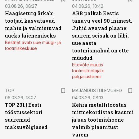
03.08.26, 08:27
04.08.26, 10:42
Haagiseturg ärkab:
ABB palkab Eestis
tootjad kasvatavad
tänavu veel 90 inimest.
mahtu ja valmistuvad
Juhid avavad plaane:
uueks laienemiseks
suurem seisak on läbi,
Bestnet avab uue müügi- ja
uue aasta
tootmiskeskuse
tootmismahud on ette
müüdud
Ettevõte muutis
tootmistöötajate
palgasüsteemi
TOP
MAJANDUSTULEMUSED
06.08.26, 13:07
04.08.26, 08:13
TOP 231 | Eesti
Kehra metallitööstus
tööstussektori
mitmekordistas kasumi
suuremad
ja uus tootmishoone
maksuvõlglased
valmib plaanitust
varem