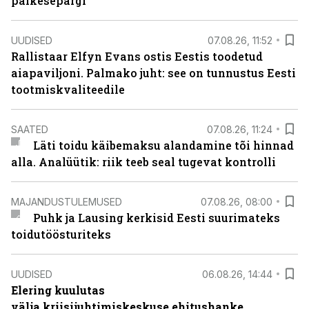
päikesepargi
UUDISED
07.08.26, 11:52
Rallistaar Elfyn Evans ostis Eestis toodetud
aiapaviljoni. Palmako juht: see on tunnustus Eesti
tootmiskvaliteedile
SAATED
07.08.26, 11:24
Läti toidu käibemaksu alandamine tõi hinnad
alla. Analüütik: riik teeb seal tugevat kontrolli
MAJANDUSTULEMUSED
07.08.26, 08:00
Puhk ja Lausing kerkisid Eesti suurimateks
toidutöösturiteks
UUDISED
06.08.26, 14:44
Elering kuulutas
välja kriisijuhtimiskeskuse ehitushanke