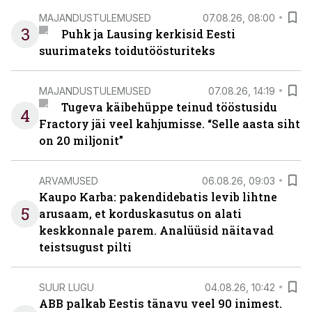
MAJANDUSTULEMUSED
07.08.26, 08:00
3
Puhk ja Lausing kerkisid Eesti
suurimateks toidutöösturiteks
MAJANDUSTULEMUSED
07.08.26, 14:19
Tugeva käibehüppe teinud tööstusidu
4
Fractory jäi veel kahjumisse. “Selle aasta siht
on 20 miljonit”
ARVAMUSED
06.08.26, 09:03
Kaupo Karba: pakendidebatis levib lihtne
5
arusaam, et korduskasutus on alati
keskkonnale parem. Analüüsid näitavad
teistsugust pilti
SUUR LUGU
04.08.26, 10:42
ABB palkab Eestis tänavu veel 90 inimest.